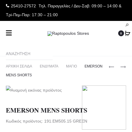
25410-27572
Τηλ. Παραγγελίες
/ Δευ-Σαβ: 09:00 – 14:00 &
Τρi-Πεμ-Παρ: 17:30 – 21:00
0
Produ
EMERSON
EMERSON
ΑΡΧΙΚΉ ΣΕΛΊΔΑ
ΕΝΔΥΜΑΤΑ
ΜΑΓΙΟ
EMERSON
MENS
MENS
navig
MENS SHORTS
SHORTS
BOARD
SHORTS
EMERSON MENS SHORTS
Κωδικός προϊόντος: 191.EM505.15 GREEN