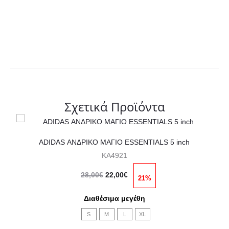
Σχετικά Προϊόντα
Αυτό
το
ADIDAS ΑΝΔΡΙΚΟ ΜΑΓΙΟ ESSENTIALS 5 inch
KA4921
προϊόν
Original
Η
έχει
28,00
€
22,00
€
21%
price
τρέχουσα
πολλαπλές
Διαθέσιμα μεγέθη
was:
τιμή
παραλλαγές.
S
M
L
XL
28,00€.
είναι:
Οι