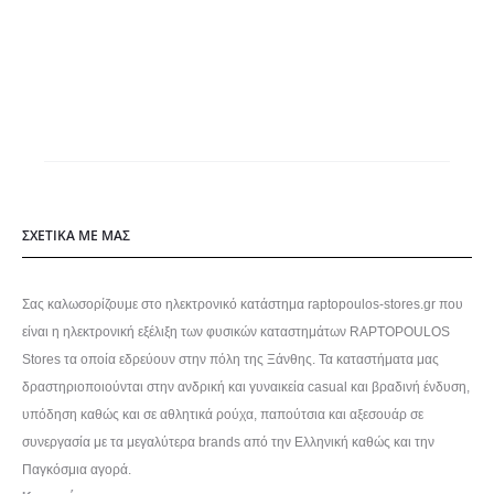
22,00€.
επιλογές
μπορούν
να
επιλεγούν
στη
σελίδα
του
ΣΧΕΤΙΚΑ ΜΕ ΜΑΣ
προϊόντος
Σας καλωσορίζουμε στο ηλεκτρονικό κατάστημα raptopoulos-stores.gr που
είναι η ηλεκτρονική εξέλιξη των φυσικών καταστημάτων RAPTOPOULOS
Stores τα οποία εδρεύουν στην πόλη της Ξάνθης. Τα καταστήματα μας
δραστηριοποιούνται στην ανδρική και γυναικεία casual και βραδινή ένδυση,
υπόδηση καθώς και σε αθλητικά ρούχα, παπούτσια και αξεσουάρ σε
συνεργασία με τα μεγαλύτερα brands από την Ελληνική καθώς και την
Παγκόσμια αγορά.