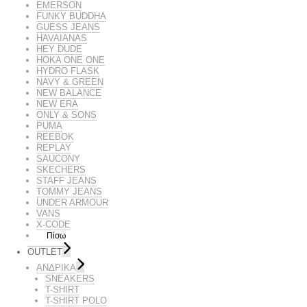
EMERSON
FUNKY BUDDHA
GUESS JEANS
HAVAIANAS
HEY DUDE
HOKA ONE ONE
HYDRO FLASK
NAVY & GREEN
NEW BALANCE
NEW ERA
ONLY & SONS
PUMA
REEBOK
REPLAY
SAUCONY
SKECHERS
STAFF JEANS
TOMMY JEANS
UNDER ARMOUR
VANS
X-CODE
Πίσω
OUTLET
ΑΝΔΡΙΚΑ
SNEAKERS
T-SHIRT
T-SHIRT POLO