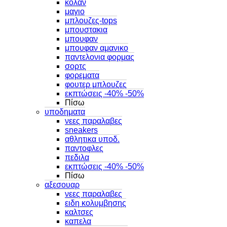
κολαν
μαγιο
μπλουζες-tops
μπουστακια
μπουφαν
μπουφαν αμανικο
παντελονια φορμας
σορτς
φορεματα
φουτερ μπλουζες
εκπτώσεις -40% -50%
Πίσω
υποδηματα
νεες παραλαβες
sneakers
αθλητικα υποδ.
παντοφλες
πεδιλα
εκπτώσεις -40% -50%
Πίσω
αξεσουαρ
νεες παραλαβες
ειδη κολυμβησης
καλτσες
καπελα