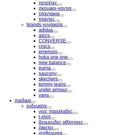
Toggle
πετσέτες
Toggle
σκουφοι-γαντια
Toggle
τσαντακια
Toggle
τσαντες
Toggle
brands γυναικεία
Toggle
adidas
Toggle
asics
Toggle
CONVERSE
Toggle
crocs
Toggle
emerson
Toggle
hoka one one
Toggle
new balance
Toggle
puma
Toggle
saucony
Toggle
skechers
Toggle
tommy jeans
Toggle
under armour
Toggle
vans
Toggle
παιδικα
Toggle
ενδυματα
Toggle
νεες παραλαβες
Toggle
t-shirt
Toggle
βερμουδες αθλητικες
Toggle
ζακετες
Toggle
ισοθερμικα