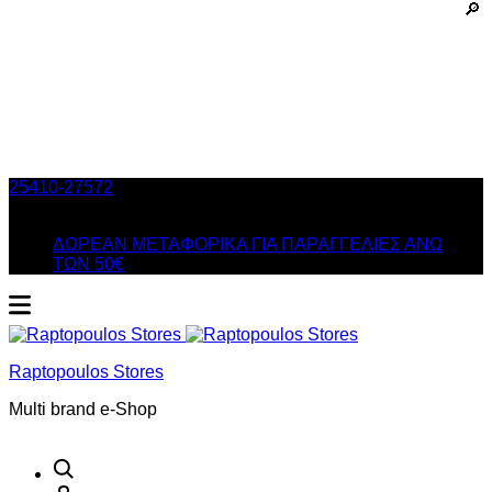
25410-27572
Τηλ. Παραγγελίες
/ Δευ-Σαβ: 09:00 – 14:00 &
Τρi-Πεμ-Παρ: 17:30 – 21:00
ΔΩΡΕΑΝ ΜΕΤΑΦΟΡΙΚΑ ΓΙΑ ΠΑΡΑΓΓΕΛΙΕΣ ΑΝΩ
ΤΩΝ 50€
Raptopoulos Stores
Multi brand e-Shop
Αναζήτηση