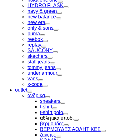
Toggle
HYDRO FLASK
Toggle
navy & green
Toggle
new balance
Toggle
new era
Toggle
only & sons
Toggle
puma
Toggle
reebok
Toggle
replay
Toggle
SAUCONY
Toggle
skechers
Toggle
staff jeans
Toggle
tommy jeans
Toggle
under armour
Toggle
vans
Toggle
x-code
Toggle
outlet
Toggle
ανδρικα
Toggle
sneakers
Toggle
t-shirt
Toggle
t-shirt polo
Toggle
αθλητικα υποδ.
Toggle
βερμουδες
Toggle
ΒΕΡΜΟΥΔΕΣ ΑΘΛΗΤΙΚΕΣ
Toggle
ζακετες
Toggle