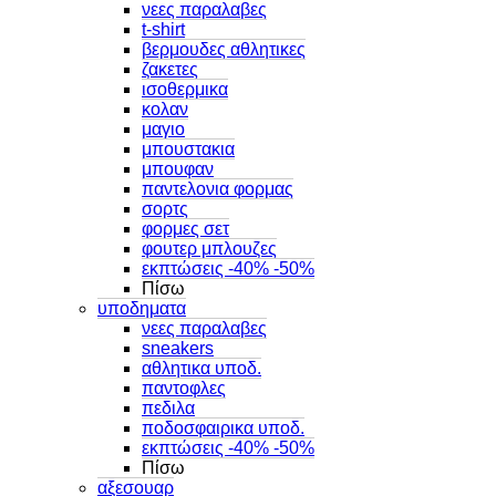
νεες παραλαβες
t-shirt
βερμουδες αθλητικες
ζακετες
ισοθερμικα
κολαν
μαγιο
μπουστακια
μπουφαν
παντελονια φορμας
σορτς
φορμες σετ
φουτερ μπλουζες
εκπτώσεις -40% -50%
Πίσω
υποδηματα
νεες παραλαβες
sneakers
αθλητικα υποδ.
παντοφλες
πεδιλα
ποδοσφαιρικα υποδ.
εκπτώσεις -40% -50%
Πίσω
αξεσουαρ