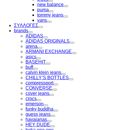
Toggle
new balance
Toggle
puma
Toggle
tommy jeans
Toggle
vans
Toggle
ΣΥΛΛΟΓΕΣ
Toggle
brands
Toggle
ADIDAS
Toggle
ADIDAS ORIGINALS
Toggle
arena
Toggle
ARMANI EXCHANGE
Toggle
asics
Toggle
BASEHIT
Toggle
buff
Toggle
calvin klein jeans
Toggle
CHILLY’S BOTTLES
Toggle
compressport
Toggle
CONVERSE
Toggle
cover jeans
Toggle
crocs
Toggle
emerson
Toggle
funky buddha
Toggle
guess jeans
Toggle
havaianas
Toggle
HEY DUDE
Toggle
hoka one one