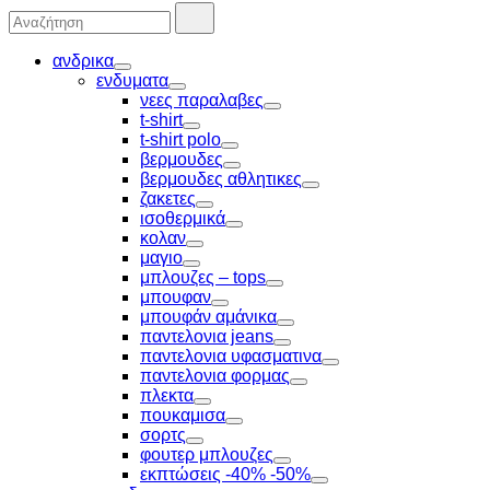
Αναζήτησα
Αναζήτηση
για:
ανδρικα
Toggle
ενδυματα
Toggle
νεες παραλαβες
Toggle
t-shirt
Toggle
t-shirt polo
Toggle
βερμουδες
Toggle
βερμουδες αθλητικες
Toggle
ζακετες
Toggle
ισοθερμικά
Toggle
κολαν
Toggle
μαγιο
Toggle
μπλουζες – tops
Toggle
μπουφαν
Toggle
μπουφάν αμάνικα
Toggle
παντελονια jeans
Toggle
παντελονια υφασματινα
Toggle
παντελονια φορμας
Toggle
πλεκτα
Toggle
πουκαμισα
Toggle
σορτς
Toggle
φουτερ μπλουζες
Toggle
εκπτώσεις -40% -50%
Toggle