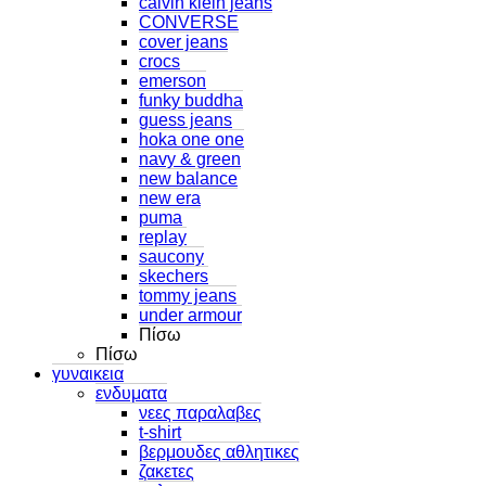
calvin klein jeans
CONVERSE
cover jeans
crocs
emerson
funky buddha
guess jeans
hoka one one
navy & green
new balance
new era
puma
replay
saucony
skechers
tommy jeans
under armour
Πίσω
Πίσω
γυναικεια
ενδυματα
νεες παραλαβες
t-shirt
βερμουδες αθλητικες
ζακετες