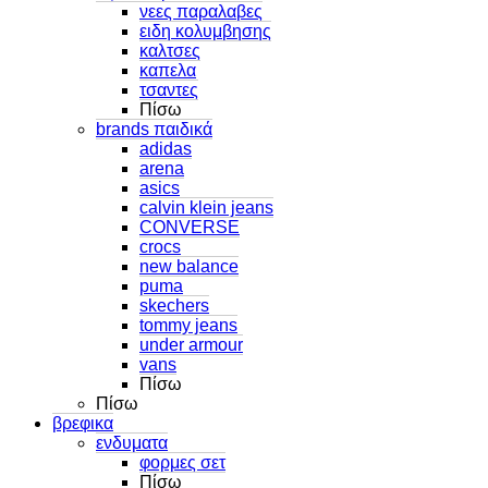
νεες παραλαβες
ειδη κολυμβησης
καλτσες
καπελα
τσαντες
Πίσω
brands παιδικά
adidas
arena
asics
calvin klein jeans
CONVERSE
crocs
new balance
puma
skechers
tommy jeans
under armour
vans
Πίσω
Πίσω
βρεφικα
ενδυματα
φορμες σετ
Πίσω