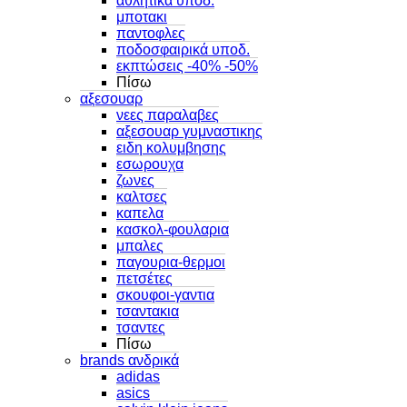
αθλητικα υποδ.
μποτακι
παντοφλες
ποδοσφαιρικά υποδ.
εκπτώσεις -40% -50%
Πίσω
αξεσουαρ
νεες παραλαβες
αξεσουαρ γυμναστικης
ειδη κολυμβησης
εσωρουχα
ζωνες
καλτσες
καπελα
κασκολ-φουλαρια
μπαλες
παγουρια-θερμοι
πετσέτες
σκουφοι-γαντια
τσαντακια
τσαντες
Πίσω
brands ανδρικά
adidas
asics