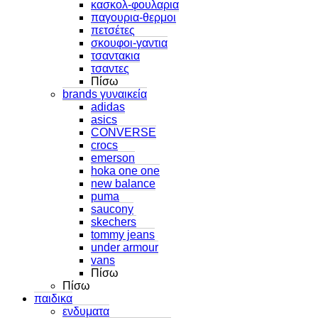
κασκολ-φουλαρια
παγουρια-θερμοι
πετσέτες
σκουφοι-γαντια
τσαντακια
τσαντες
Πίσω
brands γυναικεία
adidas
asics
CONVERSE
crocs
emerson
hoka one one
new balance
puma
saucony
skechers
tommy jeans
under armour
vans
Πίσω
Πίσω
παιδικα
ενδυματα