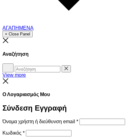
ΑΓΑΠΗΜΕΝΑ
× Close Panel
Close
Αναζήτηση
Αναζήτηση
Reset
View more
Close
Ο Λογαριασμός Μου
Σύνδεση
Εγγραφή
Όνομα χρήστη ή διεύθυνση email
*
Κωδικός
*