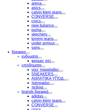
Toggle
arena
Toggle
asics
Toggle
calvin klein jeans
Toggle
CONVERSE
Toggle
crocs
Toggle
new balance
Toggle
puma
Toggle
skechers
Toggle
tommy jeans
Toggle
under armour
Toggle
vans
Toggle
βρεφικα
Toggle
ενδυματα
Toggle
φορμες σετ
Toggle
υποδηματα
Toggle
νεες παραλαβες
Toggle
SNEAKERS
Toggle
ΑΘΛΗΤΙΚΑ ΥΠΟΔ.
Toggle
παντοφλες
Toggle
πεδιλα
Toggle
brands βρεφικά
Toggle
adidas
Toggle
calvin klein jeans
Toggle
CONVERSE
Toggle
crocs