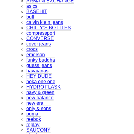
ARMANI EXCHANGE
asics
BASEHIT
buff
calvin klein jeans
CHILLY’S BOTTLES
compressport
CONVERSE
cover jeans
crocs
emerson
funky buddha
guess jeans
havaianas
HEY DUDE
hoka one one
HYDRO FLASK
navy & green
new balance
new era
only & sons
puma
reebok
replay
SAUCONY