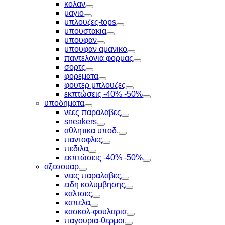
Toggle
κολαν
Toggle
μαγιο
Toggle
μπλουζες-tops
Toggle
μπουστακια
Toggle
μπουφαν
Toggle
μπουφαν αμανικο
Toggle
παντελονια φορμας
Toggle
σορτς
Toggle
φορεματα
Toggle
φουτερ μπλουζες
Toggle
εκπτώσεις -40% -50%
Toggle
υποδηματα
Toggle
νεες παραλαβες
Toggle
sneakers
Toggle
αθλητικα υποδ.
Toggle
παντοφλες
Toggle
πεδιλα
Toggle
εκπτώσεις -40% -50%
Toggle
αξεσουαρ
Toggle
νεες παραλαβες
Toggle
ειδη κολυμβησης
Toggle
καλτσες
Toggle
καπελα
Toggle
κασκολ-φουλαρια
Toggle
παγουρια-θερμοι