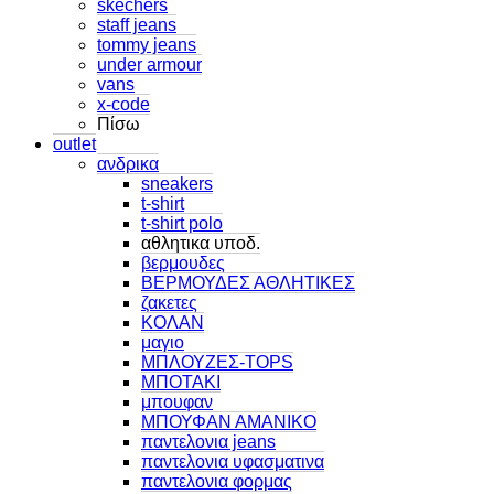
skechers
staff jeans
tommy jeans
under armour
vans
x-code
Πίσω
outlet
ανδρικα
sneakers
t-shirt
t-shirt polo
αθλητικα υποδ.
βερμουδες
ΒΕΡΜΟΥΔΕΣ ΑΘΛΗΤΙΚΕΣ
ζακετες
ΚΟΛΑΝ
μαγιο
ΜΠΛΟΥΖΕΣ-TOPS
ΜΠΟΤΑΚΙ
μπουφαν
ΜΠΟΥΦΑΝ ΑΜΑΝΙΚΟ
παντελονια jeans
παντελονια υφασματινα
παντελονια φορμας