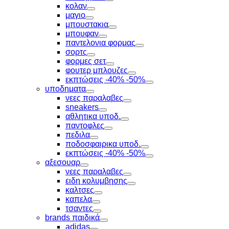
Toggle
κολαν
Toggle
μαγιο
Toggle
μπουστακια
Toggle
μπουφαν
Toggle
παντελονια φορμας
Toggle
σορτς
Toggle
φορμες σετ
Toggle
φουτερ μπλουζες
Toggle
εκπτώσεις -40% -50%
Toggle
υποδηματα
Toggle
νεες παραλαβες
Toggle
sneakers
Toggle
αθλητικα υποδ.
Toggle
παντοφλες
Toggle
πεδιλα
Toggle
ποδοσφαιρικα υποδ.
Toggle
εκπτώσεις -40% -50%
Toggle
αξεσουαρ
Toggle
νεες παραλαβες
Toggle
ειδη κολυμβησης
Toggle
καλτσες
Toggle
καπελα
Toggle
τσαντες
Toggle
brands παιδικά
Toggle
adidas