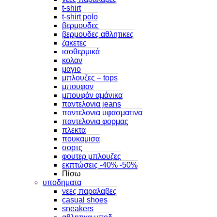
t-shirt
t-shirt polo
βερμουδες
βερμουδες αθλητικες
ζακετες
ισοθερμικά
κολαν
μαγιο
μπλουζες – tops
μπουφαν
μπουφάν αμάνικα
παντελονια jeans
παντελονια υφασματινα
παντελονια φορμας
πλεκτα
πουκαμισα
σορτς
φουτερ μπλουζες
εκπτώσεις -40% -50%
Πίσω
υποδηματα
νεες παραλαβες
casual shoes
sneakers