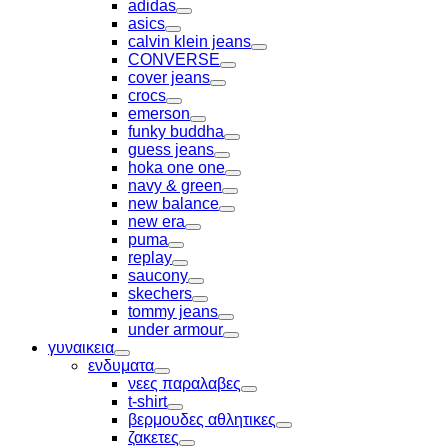
adidas
Toggle
asics
Toggle
calvin klein jeans
Toggle
CONVERSE
Toggle
cover jeans
Toggle
crocs
Toggle
emerson
Toggle
funky buddha
Toggle
guess jeans
Toggle
hoka one one
Toggle
navy & green
Toggle
new balance
Toggle
new era
Toggle
puma
Toggle
replay
Toggle
saucony
Toggle
skechers
Toggle
tommy jeans
Toggle
under armour
Toggle
γυναικεια
Toggle
ενδυματα
Toggle
νεες παραλαβες
Toggle
t-shirt
Toggle
βερμουδες αθλητικες
Toggle
ζακετες