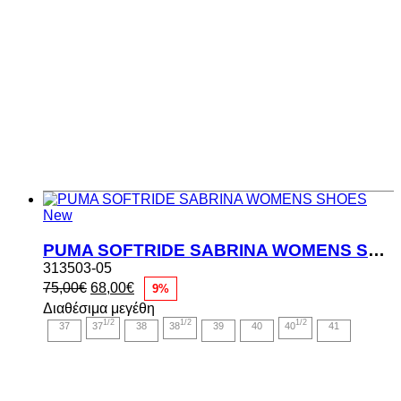
New
PUMA SOFTRIDE SABRINA WOMENS SHOES
313503-05
Original
Η
75,00
€
68,00
€
9%
price
τρέχουσα
Διαθέσιμα μεγέθη
was:
τιμή
1/2
1/2
1/2
37
37
38
38
39
40
40
41
75,00€.
είναι:
68,00€.