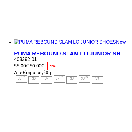
New
PUMA REBOUND SLAM LO JUNIOR SHOES
408292-01
Original
Η
55,00
€
50,00
€
9%
price
τρέχουσα
Διαθέσιμα μεγέθη
was:
τιμή
1/2
1/2
1/2
35
36
37
37
38
38
39
55,00€.
είναι:
50,00€.