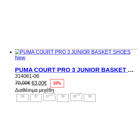
New
PUMA COURT PRO 3 JUNIOR BASKET SHOES
314061-06
Original
Η
70,00
€
63,00
€
10%
price
τρέχουσα
Διαθέσιμα μεγέθη
was:
τιμή
1/2
1/2
36
37
37
38
38
39
70,00€.
είναι:
63,00€.