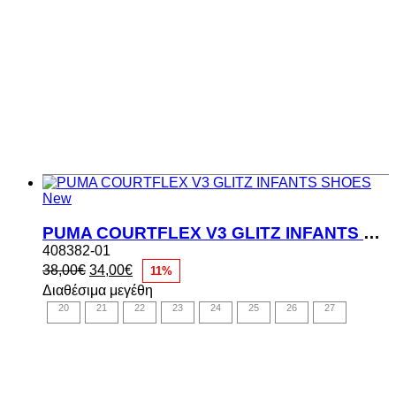
New
PUMA COURTFLEX V3 GLITZ INFANTS SHOES
408382-01
Original
Η
38,00
€
34,00
€
11%
price
τρέχουσα
Διαθέσιμα μεγέθη
was:
τιμή
20
21
22
23
24
25
26
27
38,00€.
είναι:
34,00€.