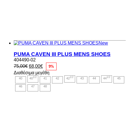
New
PUMA CAVEN III PLUS MENS SHOES
404490-02
Original
Η
75,00
€
68,00
€
9%
price
τρέχουσα
Διαθέσιμα μεγέθη
was:
τιμή
1/2
1/2
1/2
40
40
41
42
42
43
44
44
45
75,00€.
είναι:
68,00€.
46
47
48