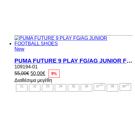
New
PUMA FUTURE 9 PLAY FG/AG JUNIOR FOOTBALL SHOES
109194-01
Original
Η
55,00
€
50,00
€
9%
price
τρέχουσα
Διαθέσιμα μεγέθη
was:
τιμή
1/2
1/2
31
32
33
34
35
36
37
38
38
55,00€.
είναι:
50,00€.