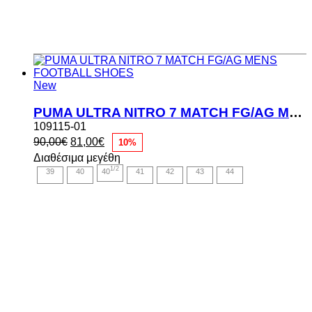
New
PUMA ULTRA NITRO 7 MATCH FG/AG MENS FOOTBALL SHOES
109115-01
Original
Η
90,00
€
81,00
€
10%
price
τρέχουσα
Διαθέσιμα μεγέθη
was:
τιμή
1/2
39
40
40
41
42
43
44
90,00€.
είναι:
81,00€.