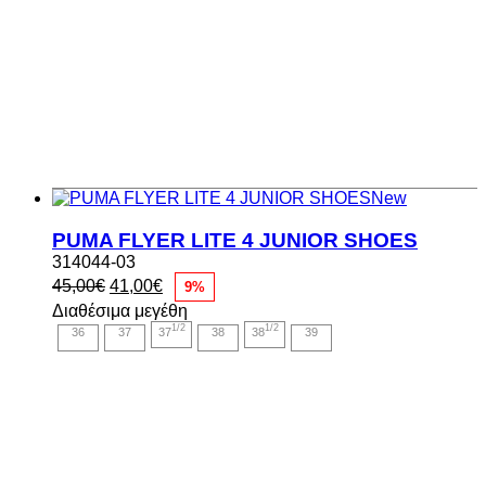
New
PUMA FLYER LITE 4 JUNIOR SHOES
314044-03
Original
Η
45,00
€
41,00
€
9%
price
τρέχουσα
Διαθέσιμα μεγέθη
was:
τιμή
1/2
1/2
36
37
37
38
38
39
45,00€.
είναι:
41,00€.