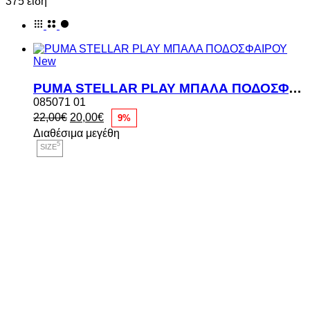
375 είδη
New
PUMA STELLAR PLAY ΜΠΑΛΑ ΠΟΔΟΣΦΑΙΡΟΥ
085071 01
Original
Η
22,00
€
20,00
€
9%
price
τρέχουσα
Διαθέσιμα μεγέθη
was:
τιμή
5
SIZE
22,00€.
είναι:
20,00€.