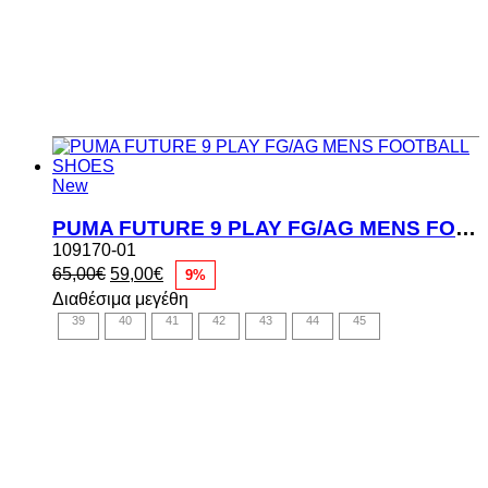
New
PUMA FUTURE 9 PLAY FG/AG MENS FOOTBALL SHOES
109170-01
Original
Η
65,00
€
59,00
€
9%
price
τρέχουσα
Διαθέσιμα μεγέθη
was:
τιμή
39
40
41
42
43
44
45
65,00€.
είναι:
59,00€.