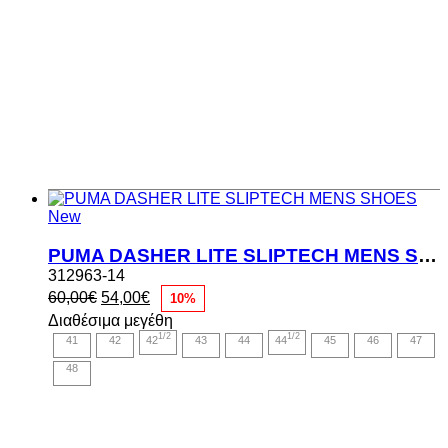
New
PUMA DASHER LITE SLIPTECH MENS SHOES
312963-14
Original
Η
60,00
€
54,00
€
10%
price
τρέχουσα
Διαθέσιμα μεγέθη
was:
τιμή
1/2
1/2
41
42
42
43
44
44
45
46
47
60,00€.
είναι:
54,00€.
48