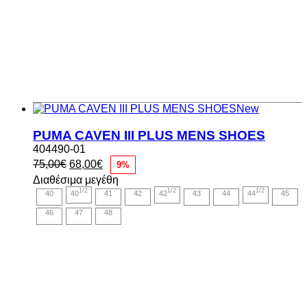
New
PUMA CAVEN III PLUS MENS SHOES
404490-01
Original
Η
75,00
€
68,00
€
9%
price
τρέχουσα
Διαθέσιμα μεγέθη
was:
τιμή
1/2
1/2
1/2
40
40
41
42
42
43
44
44
45
75,00€.
είναι:
68,00€.
46
47
48