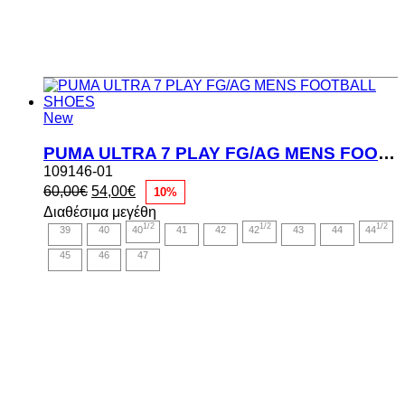
New
PUMA ULTRA 7 PLAY FG/AG MENS FOOTBALL SHOES
109146-01
Original
Η
60,00
€
54,00
€
10%
price
τρέχουσα
Διαθέσιμα μεγέθη
was:
τιμή
1/2
1/2
1/2
39
40
40
41
42
42
43
44
44
60,00€.
είναι:
54,00€.
45
46
47