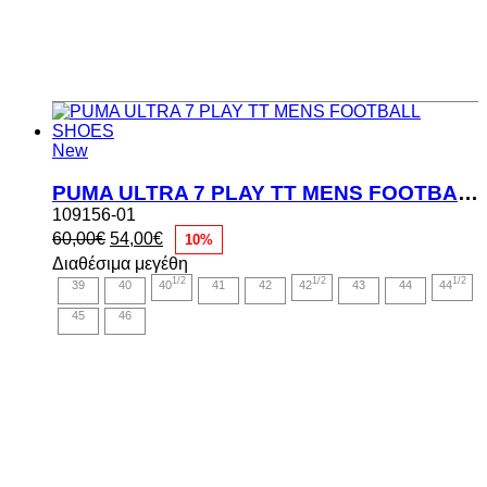
New
PUMA ULTRA 7 PLAY TT MENS FOOTBALL SHOES
109156-01
Original
Η
60,00
€
54,00
€
10%
price
τρέχουσα
Διαθέσιμα μεγέθη
was:
τιμή
1/2
1/2
1/2
39
40
40
41
42
42
43
44
44
60,00€.
είναι:
54,00€.
45
46