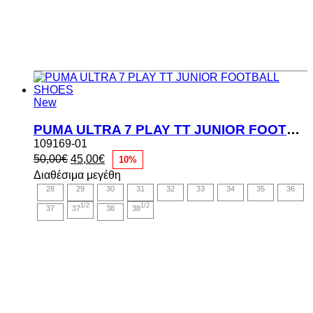
New
PUMA ULTRA 7 PLAY TT JUNIOR FOOTBALL SHOES
109169-01
Original
Η
50,00
€
45,00
€
10%
price
τρέχουσα
Διαθέσιμα μεγέθη
was:
τιμή
28
29
30
31
32
33
34
35
36
50,00€.
είναι:
45,00€.
1/2
1/2
37
37
38
38