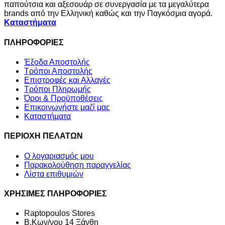
παπούτσια και αξεσουάρ σε συνεργασία με τα μεγαλύτερα
brands από την Ελληνική καθώς και την Παγκόσμια αγορά.
Καταστήματα
ΠΛΗΡΟΦΟΡΙΕΣ
Έξοδα Αποστολής
Τρόποι Αποστολής
Επιστροφές και Αλλαγές
Τρόποι Πληρωμής
Όροι & Προϋποθέσεις
Επικοινωνήστε μαζί μας
Καταστήματα
ΠΕΡΙΟΧΗ ΠΕΛΑΤΩΝ
Ο λογαριασμός μου
Παρακολούθηση παραγγελίας
Λίστα επιθυμιών
ΧΡΗΣΙΜΕΣ ΠΛΗΡΟΦΟΡΙΕΣ
Raptopoulos Stores
Β.Κων/νου 14 Ξάνθη