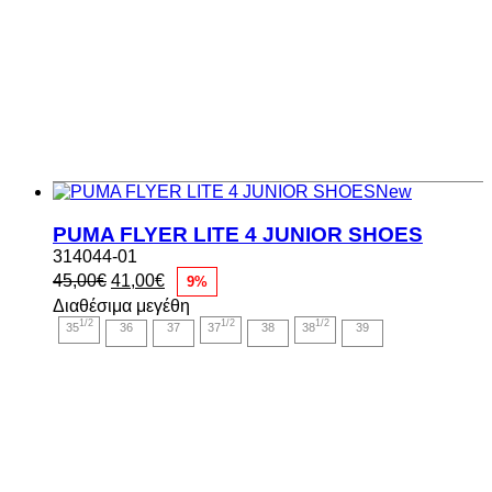
New
PUMA FLYER LITE 4 JUNIOR SHOES
314044-01
Original
Η
45,00
€
41,00
€
9%
price
τρέχουσα
Διαθέσιμα μεγέθη
was:
τιμή
1/2
1/2
1/2
35
36
37
37
38
38
39
45,00€.
είναι:
41,00€.