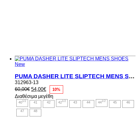
New
PUMA DASHER LITE SLIPTECH MENS SHOES
312963-13
Original
Η
60,00
€
54,00
€
10%
price
τρέχουσα
Διαθέσιμα μεγέθη
was:
τιμή
1/2
1/2
1/2
40
41
42
42
43
44
44
45
46
60,00€.
είναι:
54,00€.
47
48