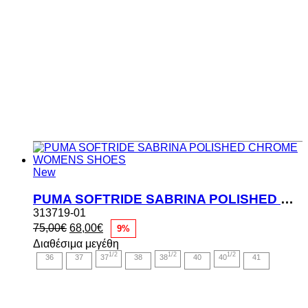
New
PUMA SOFTRIDE SABRINA POLISHED CHROME WOMENS SHOES
313719-01
Original
Η
75,00
€
68,00
€
9%
price
τρέχουσα
Διαθέσιμα μεγέθη
was:
τιμή
1/2
1/2
1/2
36
37
37
38
38
40
40
41
75,00€.
είναι:
68,00€.