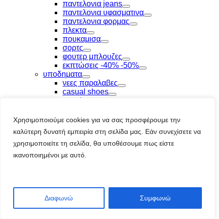
Toggle
παντελονια jeans
Toggle
παντελονια υφασματινα
Toggle
παντελονια φορμας
Toggle
πλεκτα
Toggle
πουκαμισα
Toggle
σορτς
Toggle
φουτερ μπλουζες
Toggle
εκπτώσεις -40% -50%
Toggle
υποδηματα
Toggle
νεες παραλαβες
Toggle
casual shoes
Toggle
sneakers
Toggle
αθλητικα υποδ.
Toggle
μποτακι
Χρησιμοποιούμε cookies για να σας προσφέρουμε την
Toggle
παντοφλες
καλύτερη δυνατή εμπειρία στη σελίδα μας. Εάν συνεχίσετε να
Toggle
ποδοσφαιρικά υποδ.
Toggle
χρησιμοποιείτε τη σελίδα, θα υποθέσουμε πως είστε
εκπτώσεις -40% -50%
Toggle
αξεσουαρ
ικανοποιημένοι με αυτό.
Toggle
νεες παραλαβες
Toggle
αξεσουαρ γυμναστικης
Toggle
ειδη κολυμβησης
Toggle
εσωρουχα
Toggle
ζωνες
Διαφωνώ
Συμφωνώ
Toggle
καλτσες
Toggle
καπελα