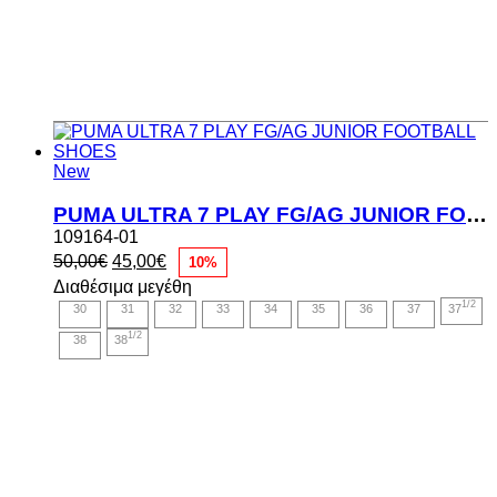
New
PUMA ULTRA 7 PLAY FG/AG JUNIOR FOOTBALL SHOES
109164-01
Original
Η
50,00
€
45,00
€
10%
price
τρέχουσα
Διαθέσιμα μεγέθη
was:
τιμή
1/2
30
31
32
33
34
35
36
37
37
50,00€.
είναι:
45,00€.
1/2
38
38