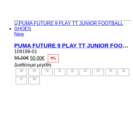
New
PUMA FUTURE 9 PLAY TT JUNIOR FOOTBALL SHOES
109198-01
Original
Η
55,00
€
50,00
€
9%
price
τρέχουσα
Διαθέσιμα μεγέθη
was:
τιμή
28
29
30
31
32
33
34
35
36
55,00€.
είναι:
50,00€.
37
38