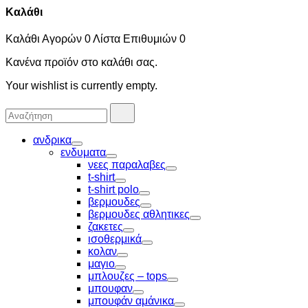
Καλάθι
Καλάθι Αγορών
0
Λίστα Επιθυμιών
0
Κανένα προϊόν στο καλάθι σας.
Your wishlist is currently empty.
Αναζήτησα
Αναζήτηση
για:
ανδρικα
Toggle
ενδυματα
Toggle
νεες παραλαβες
Toggle
t-shirt
Toggle
t-shirt polo
Toggle
βερμουδες
Toggle
βερμουδες αθλητικες
Toggle
ζακετες
Toggle
ισοθερμικά
Toggle
κολαν
Toggle
μαγιο
Toggle
μπλουζες – tops
Toggle
μπουφαν
Toggle
μπουφάν αμάνικα