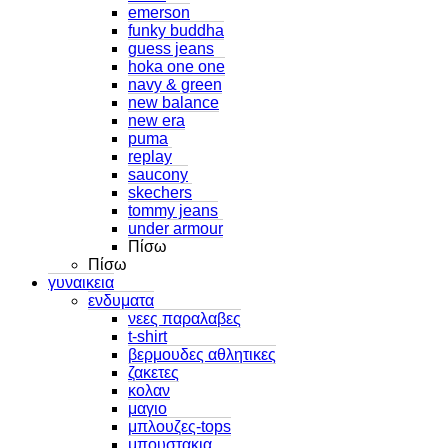
emerson
funky buddha
guess jeans
hoka one one
navy & green
new balance
new era
puma
replay
saucony
skechers
tommy jeans
under armour
Πίσω
Πίσω
γυναικεια
ενδυματα
νεες παραλαβες
t-shirt
βερμουδες αθλητικες
ζακετες
κολαν
μαγιο
μπλουζες-tops
μπουστακια