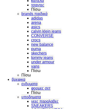
καπελα
τσαντες
Πίσω
brands παιδικά
adidas
arena
asics
calvin klein jeans
CONVERSE
crocs
new balance
puma
skechers
tommy jeans
under armour
vans
Πίσω
Πίσω
βρεφικα
ενδυματα
φορμες σετ
Πίσω
υποδηματα
νεες παραλαβες
SNEAKERS