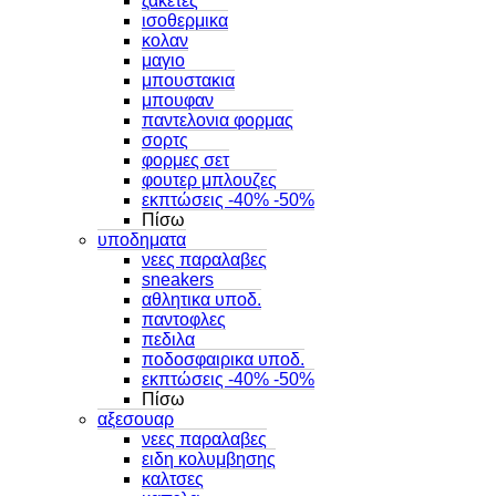
ζακετες
ισοθερμικα
κολαν
μαγιο
μπουστακια
μπουφαν
παντελονια φορμας
σορτς
φορμες σετ
φουτερ μπλουζες
εκπτώσεις -40% -50%
Πίσω
υποδηματα
νεες παραλαβες
sneakers
αθλητικα υποδ.
παντοφλες
πεδιλα
ποδοσφαιρικα υποδ.
εκπτώσεις -40% -50%
Πίσω
αξεσουαρ
νεες παραλαβες
ειδη κολυμβησης
καλτσες