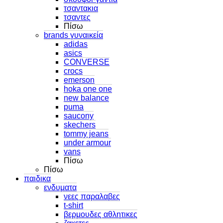
τσαντακια
τσαντες
Πίσω
brands γυναικεία
adidas
asics
CONVERSE
crocs
emerson
hoka one one
new balance
puma
saucony
skechers
tommy jeans
under armour
vans
Πίσω
Πίσω
παιδικα
ενδυματα
νεες παραλαβες
t-shirt
βερμουδες αθλητικες