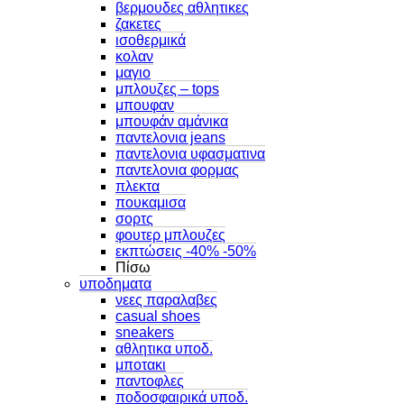
βερμουδες αθλητικες
ζακετες
ισοθερμικά
κολαν
μαγιο
μπλουζες – tops
μπουφαν
μπουφάν αμάνικα
παντελονια jeans
παντελονια υφασματινα
παντελονια φορμας
πλεκτα
πουκαμισα
σορτς
φουτερ μπλουζες
εκπτώσεις -40% -50%
Πίσω
υποδηματα
νεες παραλαβες
casual shoes
sneakers
αθλητικα υποδ.
μποτακι
παντοφλες
ποδοσφαιρικά υποδ.