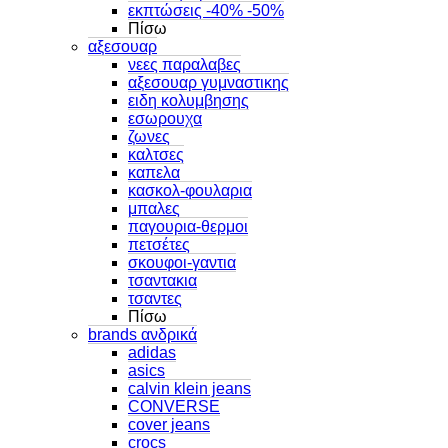
εκπτώσεις -40% -50%
Πίσω
αξεσουαρ
νεες παραλαβες
αξεσουαρ γυμναστικης
ειδη κολυμβησης
εσωρουχα
ζωνες
καλτσες
καπελα
κασκολ-φουλαρια
μπαλες
παγουρια-θερμοι
πετσέτες
σκουφοι-γαντια
τσαντακια
τσαντες
Πίσω
brands ανδρικά
adidas
asics
calvin klein jeans
CONVERSE
cover jeans
crocs