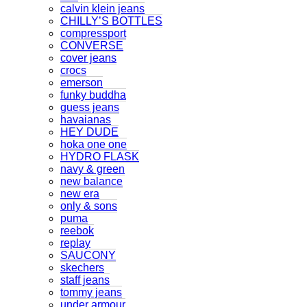
calvin klein jeans
CHILLY’S BOTTLES
compressport
CONVERSE
cover jeans
crocs
emerson
funky buddha
guess jeans
havaianas
HEY DUDE
hoka one one
HYDRO FLASK
navy & green
new balance
new era
only & sons
puma
reebok
replay
SAUCONY
skechers
staff jeans
tommy jeans
under armour