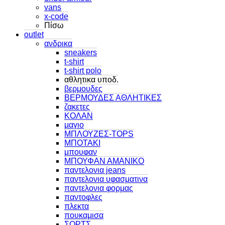
vans
x-code
Πίσω
outlet
ανδρικα
sneakers
t-shirt
t-shirt polo
αθλητικα υποδ.
βερμουδες
ΒΕΡΜΟΥΔΕΣ ΑΘΛΗΤΙΚΕΣ
ζακετες
ΚΟΛΑΝ
μαγιο
ΜΠΛΟΥΖΕΣ-TOPS
ΜΠΟΤΑΚΙ
μπουφαν
ΜΠΟΥΦΑΝ ΑΜΑΝΙΚΟ
παντελονια jeans
παντελονια υφασματινα
παντελονια φορμας
παντοφλες
πλεκτα
πουκαμισα
ΣΟΡΤΣ