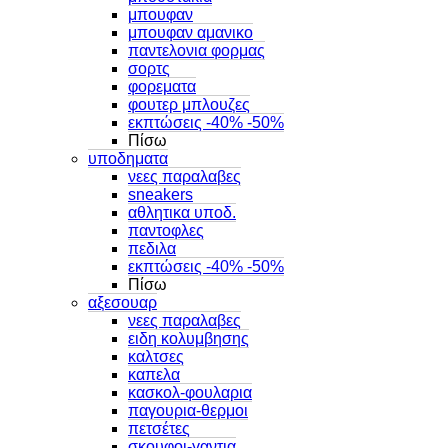
μπουφαν
μπουφαν αμανικο
παντελονια φορμας
σορτς
φορεματα
φουτερ μπλουζες
εκπτώσεις -40% -50%
Πίσω
υποδηματα
νεες παραλαβες
sneakers
αθλητικα υποδ.
παντοφλες
πεδιλα
εκπτώσεις -40% -50%
Πίσω
αξεσουαρ
νεες παραλαβες
ειδη κολυμβησης
καλτσες
καπελα
κασκολ-φουλαρια
παγουρια-θερμοι
πετσέτες
σκουφοι-γαντια