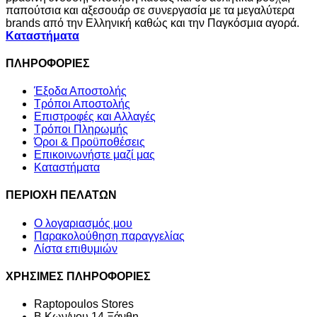
παπούτσια και αξεσουάρ σε συνεργασία με τα μεγαλύτερα
brands από την Ελληνική καθώς και την Παγκόσμια αγορά.
Καταστήματα
ΠΛΗΡΟΦΟΡΙΕΣ
Έξοδα Αποστολής
Τρόποι Αποστολής
Επιστροφές και Αλλαγές
Τρόποι Πληρωμής
Όροι & Προϋποθέσεις
Επικοινωνήστε μαζί μας
Καταστήματα
ΠΕΡΙΟΧΗ ΠΕΛΑΤΩΝ
Ο λογαριασμός μου
Παρακολούθηση παραγγελίας
Λίστα επιθυμιών
ΧΡΗΣΙΜΕΣ ΠΛΗΡΟΦΟΡΙΕΣ
Raptopoulos Stores
Β.Κων/νου 14 Ξάνθη