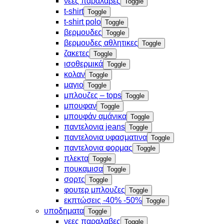
νεες παραλαβες
Toggle
t-shirt
Toggle
t-shirt polo
Toggle
βερμουδες
Toggle
βερμουδες αθλητικες
Toggle
ζακετες
Toggle
ισοθερμικά
Toggle
κολαν
Toggle
μαγιο
Toggle
μπλουζες – tops
Toggle
μπουφαν
Toggle
μπουφάν αμάνικα
Toggle
παντελονια jeans
Toggle
παντελονια υφασματινα
Toggle
παντελονια φορμας
Toggle
πλεκτα
Toggle
πουκαμισα
Toggle
σορτς
Toggle
φουτερ μπλουζες
Toggle
εκπτώσεις -40% -50%
Toggle
υποδηματα
Toggle
νεες παραλαβες
Toggle