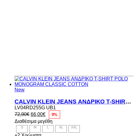
New
CALVIN KLEIN JEANS ΑΝΔΡΙΚΟ T-SHIRT POLO MONOGRAM CLASSIC COTTON
LV04RD255G UB1
Original
Η
72,90
€
66,00
€
9%
price
τρέχουσα
Διαθέσιμα μεγέθη
was:
τιμή
S
M
L
XL
XXL
72,90€.
είναι:
66,00€.
+2 Χρώματα