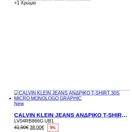
56,00€.
+1 Χρώμα
New
CALVIN KLEIN JEANS ΑΝΔΡΙΚΟ T-SHIRT 30S MICRO MONOLOGO GRAPHIC
LV04RB866G UB1
Original
Η
41,90
€
38,00
€
9%
price
τρέχουσα