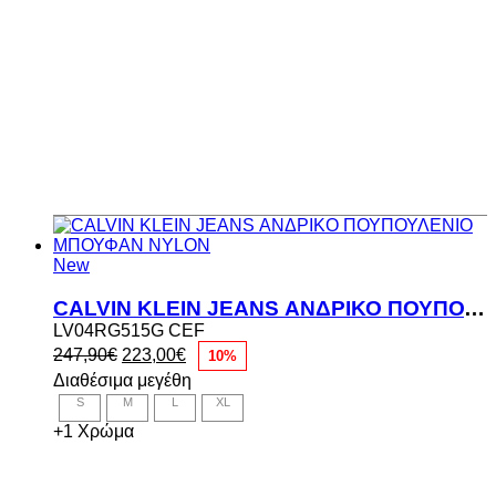
New
CALVIN KLEIN JEANS ΑΝΔΡΙΚΟ ΠΟΥΠΟΥΛΕΝΙΟ ΜΠΟΥΦΑΝ NYLON
LV04RG515G CEF
Original
Η
247,90
€
223,00
€
10%
price
τρέχουσα
Διαθέσιμα μεγέθη
was:
τιμή
S
M
L
XL
247,90€.
είναι:
223,00€.
+1 Χρώμα