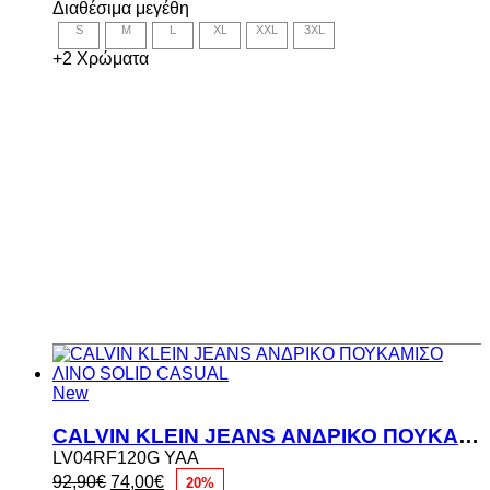
Διαθέσιμα μεγέθη
was:
τιμή
S
M
L
XL
XXL
3XL
41,90€.
είναι:
38,00€.
+2 Χρώματα
New
CALVIN KLEIN JEANS ΑΝΔΡΙΚΟ ΠΟΥΚΑΜΙΣΟ ΛΙΝΟ SOLID CASUAL
LV04RF120G YAA
Original
Η
92,90
€
74,00
€
20%