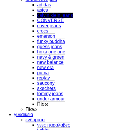
adidas
asics
calvin klein jeans
CONVERSE
cover jeans
crocs
emerson
funky buddha
guess jeans
hoka one one
navy & green
new balance
new era
puma
replay
saucony
skechers
tommy jeans
under armour
Πίσω
Πίσω
γυναικεια
ενδυματα
νεες παραλαβες