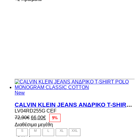
New
CALVIN KLEIN JEANS ΑΝΔΡΙΚΟ T-SHIRT POLO MONOGRAM CLASSIC COTTON
LV04RD255G CEF
Original
Η
72,90
€
66,00
€
9%
price
τρέχουσα
Διαθέσιμα μεγέθη
was:
τιμή
S
M
L
XL
XXL
72,90€.
είναι: