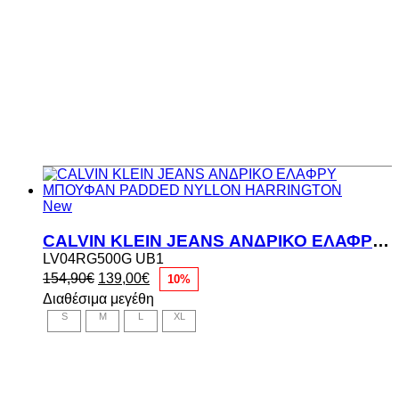
New
CALVIN KLEIN JEANS ΑΝΔΡΙΚΟ ΕΛΑΦΡΥ ΜΠΟΥΦΑΝ PADDED NYLLON HARRINGTON
LV04RG500G UB1
Original
Η
154,90
€
139,00
€
10%
price
τρέχουσα
Διαθέσιμα μεγέθη
was:
τιμή
S
M
L
XL
154,90€.
είναι:
139,00€.