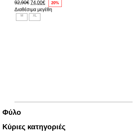
Original
Η
92,90
€
74,00
€
20%
price
τρέχουσα
Διαθέσιμα μεγέθη
was:
τιμή
M
XL
92,90€.
είναι:
74,00€.
Φύλο
Κύριες κατηγοριές