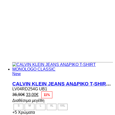
New
CALVIN KLEIN JEANS ΑΝΔΡΙΚΟ T-SHIRT MONOLOGO CLASSIC
LV04RD254G UB1
Original
Η
36,90
€
33,00
€
11%
price
τρέχουσα
Διαθέσιμα μεγέθη
was:
τιμή
S
M
L
XL
XXL
36,90€.
είναι:
33,00€.
+5 Χρώματα