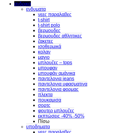
ανδρικα
ενδυματα
νεες παραλαβες
t-shirt
t-shirt polo
βερμουδες
βερμουδες αθλητικες
ζακετες
ισοθερμικά
κολαν
μαγιο
μπλουζες – tops
μπουφαν
μπουφάν αμάνικα
παντελονια jeans
παντελονια υφασματινα
παντελονια φορμας
πλεκτα
πουκαμισα
σορτς
φουτερ μπλουζες
εκπτώσεις -40% -50%
Πίσω
υποδηματα
νεες παραλαβες