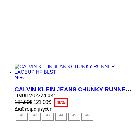
New
CALVIN KLEIN JEANS CHUNKY RUNNER LACEUP HF BLST
HM0HM02224-0K5
Original
Η
134,90
€
121,00
€
10%
price
τρέχουσα
Διαθέσιμα μεγέθη
was:
τιμή
41
42
43
44
45
46
134,90€.
είναι:
121,00€.