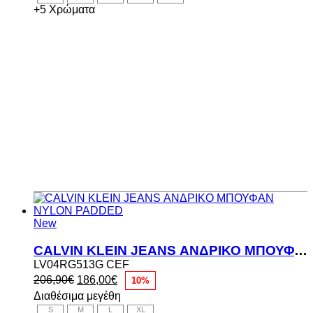
33,00€.
+5 Χρώματα
New
CALVIN KLEIN JEANS ΑΝΔΡΙΚΟ ΜΠΟΥΦΑΝ NYLON PADDED
LV04RG513G CEF
Original
Η
206,90
€
186,00
€
10%
price
τρέχουσα
Διαθέσιμα μεγέθη
was:
τιμή
S
M
L
XL