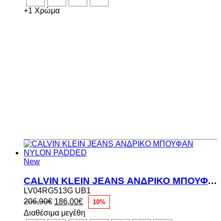
206,90€.
είναι:
186,00€.
+1 Χρώμα
New
CALVIN KLEIN JEANS ΑΝΔΡΙΚΟ ΜΠΟΥΦΑΝ NYLON PADDED
LV04RG513G UB1
Original
Η
206,90
€
186,00
€
10%
price
τρέχουσα
Διαθέσιμα μεγέθη
was:
τιμή