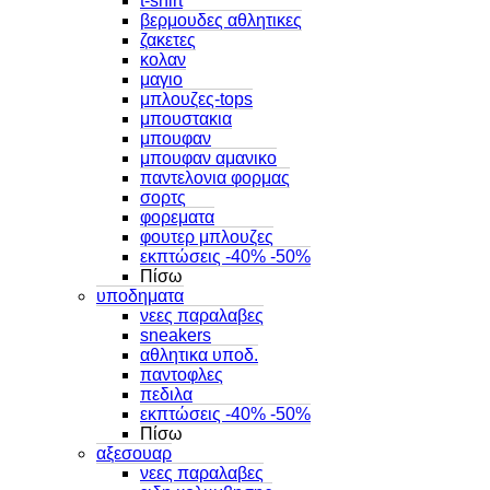
t-shirt
βερμουδες αθλητικες
ζακετες
κολαν
μαγιο
μπλουζες-tops
μπουστακια
μπουφαν
μπουφαν αμανικο
παντελονια φορμας
σορτς
φορεματα
φουτερ μπλουζες
εκπτώσεις -40% -50%
Πίσω
υποδηματα
νεες παραλαβες
sneakers
αθλητικα υποδ.
παντοφλες
πεδιλα
εκπτώσεις -40% -50%
Πίσω
αξεσουαρ
νεες παραλαβες