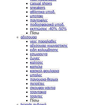
casual shoes
sneakers
αθλητικα υποδ.
μποτακι
παντοφλες
ποδοσφαιρικά υποδ.
εκπτώσεις -40% -50%
Πίσω
αξεσουαρ
νεες παραλαβες
αξεσουαρ γυμναστικης
ειδη κολυμβησης
εσωρουχα
ζωνες
καλτσες
καπελα
κασκολ-φουλαρια
μπαλες
παγουρια-θερμοι
πετσέτες
σκουφοι-γαντια
τσαντακια
τσαντες
Πίσω
brands ανδρικά