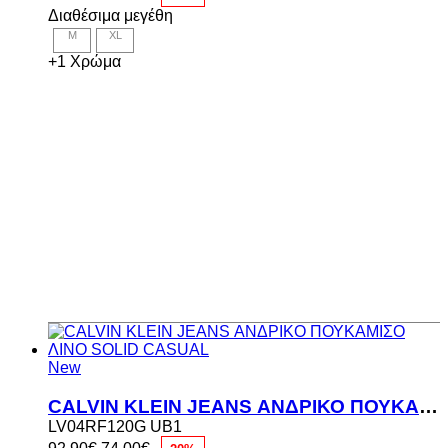
price
τρέχουσα
Διαθέσιμα μεγέθη
was:
τιμή
M
XL
92,90€.
είναι:
74,00€.
+1 Χρώμα
New
CALVIN KLEIN JEANS ΑΝΔΡΙΚΟ ΠΟΥΚΑΜΙΣΟ ΛΙΝΟ SOLID CASUAL
LV04RF120G UB1
Original
Η
92,90
€
74,00
€