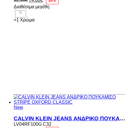
20%
price
τρέχουσα
Διαθέσιμα μεγέθη
was:
τιμή
XL
92,90€.
είναι:
74,00€.
+1 Χρώμα
New
CALVIN KLEIN JEANS ΑΝΔΡΙΚΟ ΠΟΥΚΑΜΙΣΟ STRIPE OXFORD CLASSIC
LV04RF100G C32