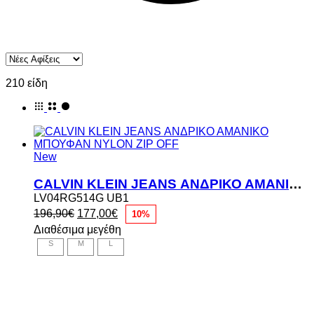
210 είδη
New
CALVIN KLEIN JEANS ΑΝΔΡΙΚΟ ΑΜΑΝΙΚΟ ΜΠΟΥΦΑΝ NYLON ZIP OFF
LV04RG514G UB1
Original
Η
196,90
€
177,00
€
10%
price
τρέχουσα
Διαθέσιμα μεγέθη
was:
τιμή
S
M
L
196,90€.
είναι:
177,00€.