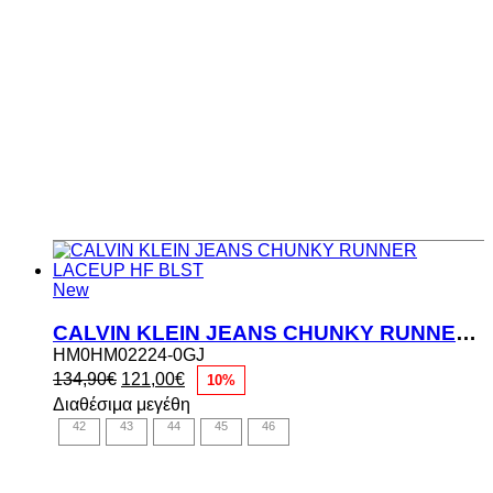
New
CALVIN KLEIN JEANS CHUNKY RUNNER LACEUP HF BLST
HM0HM02224-0GJ
Original
Η
134,90
€
121,00
€
10%
price
τρέχουσα
Διαθέσιμα μεγέθη
was:
τιμή
42
43
44
45
46
134,90€.
είναι:
121,00€.