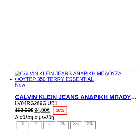
New
CALVIN KLEIN JEANS ΑΝΔΡΙΚΗ ΜΠΛΟΥΖΑ ΦΟΥΤΕΡ 350 TERRY ESSENTIAL
LV04RG269G UB1
Original
Η
103,90
€
94,00
€
10%
price
τρέχουσα
Διαθέσιμα μεγέθη
was:
τιμή
S
M
L
XL
XXL
3XL
103,90€.
είναι:
94,00€.