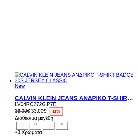
New
CALVIN KLEIN JEANS ΑΝΔΡΙΚΟ T-SHIRT BADGE 30S JERSEY CLASSIC
LV04RC272G P7E
Original
Η
36,90
€
33,00
€
11%
price
τρέχουσα
Διαθέσιμα μεγέθη
was:
τιμή
S
M
L
XL
36,90€.
είναι:
33,00€.
+3 Χρώματα