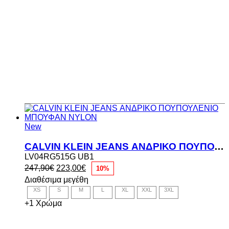
New
CALVIN KLEIN JEANS ΑΝΔΡΙΚΟ ΠΟΥΠΟΥΛΕΝΙΟ ΜΠΟΥΦΑΝ NYLON
LV04RG515G UB1
Original
Η
247,90
€
223,00
€
10%
price
τρέχουσα
Διαθέσιμα μεγέθη
was:
τιμή
XS
S
M
L
XL
XXL
3XL
247,90€.
είναι:
223,00€.
+1 Χρώμα