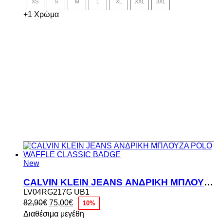
XS
S
M
L
XL
XXL
3XL
206,90€.
είναι:
186,00€.
+1 Χρώμα
New
CALVIN KLEIN JEANS ΑΝΔΡΙΚΗ ΜΠΛΟΥΖΑ POLO WAFFLE CLASSIC BADGE
LV04RG217G UB1
Original
Η
82,90
€
75,00
€
10%
price
τρέχουσα
Διαθέσιμα μεγέθη
was:
τιμή