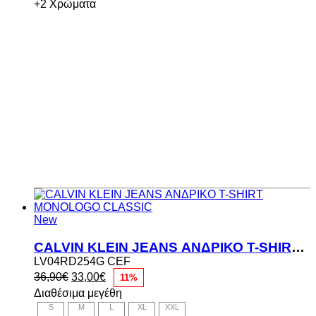
66,00€.
+2 Χρώματα
New
CALVIN KLEIN JEANS ΑΝΔΡΙΚΟ T-SHIRT MONOLOGO CLASSIC
LV04RD254G CEF
Original
Η
36,90
€
33,00
€
11%
price
τρέχουσα
Διαθέσιμα μεγέθη
was:
τιμή
S
M
L
XL
XXL
36,90€.
είναι: