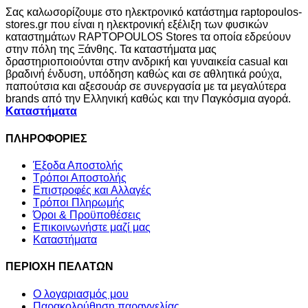
Σας καλωσορίζουμε στο ηλεκτρονικό κατάστημα raptopoulos-
stores.gr που είναι η ηλεκτρονική εξέλιξη των φυσικών
καταστημάτων RAPTOPOULOS Stores τα οποία εδρεύουν
στην πόλη της Ξάνθης. Τα καταστήματα μας
δραστηριοποιούνται στην ανδρική και γυναικεία casual και
βραδινή ένδυση, υπόδηση καθώς και σε αθλητικά ρούχα,
παπούτσια και αξεσουάρ σε συνεργασία με τα μεγαλύτερα
brands από την Ελληνική καθώς και την Παγκόσμια αγορά.
Καταστήματα
ΠΛΗΡΟΦΟΡΙΕΣ
Έξοδα Αποστολής
Τρόποι Αποστολής
Επιστροφές και Αλλαγές
Τρόποι Πληρωμής
Όροι & Προϋποθέσεις
Επικοινωνήστε μαζί μας
Καταστήματα
ΠΕΡΙΟΧΗ ΠΕΛΑΤΩΝ
Ο λογαριασμός μου
Παρακολούθηση παραγγελίας