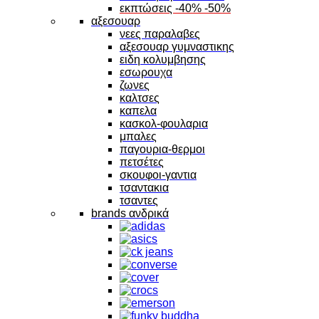
εκπτώσεις -40% -50%
αξεσουαρ
νεες παραλαβες
αξεσουαρ γυμναστικης
ειδη κολυμβησης
εσωρουχα
ζωνες
καλτσες
καπελα
κασκολ-φουλαρια
μπαλες
παγουρια-θερμοι
πετσέτες
σκουφοι-γαντια
τσαντακια
τσαντες
brands ανδρικά