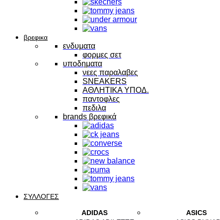
βρεφικα
ενδυματα
φορμες σετ
υποδηματα
νεες παραλαβες
SNEAKERS
ΑΘΛΗΤΙΚΑ ΥΠΟΔ.
παντοφλες
πεδιλα
brands βρεφικά
ΣΥΛΛΟΓΕΣ
ADIDAS
ASICS