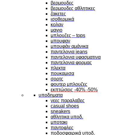
βερμουδες
βερμουδες αθλητικες
ζακετες
ισοθερμικά
κολαν
μαγιο
μπλουζες – tops
μπουφαν
μπουφάν αμάνικα
παντελονια jeans
παντελονια υφασματινα
παντελονια φορμας
πλεκτα
πουκαμισα
σορτς
φουτερ μπλουζες
εκπτώσεις -40% -50%
υποδηματα
νεες παραλαβες
casual shoes
sneakers
αθλητικα υποδ.
μποτακι
παντοφλες
ποδοσφαιρικά υποδ.