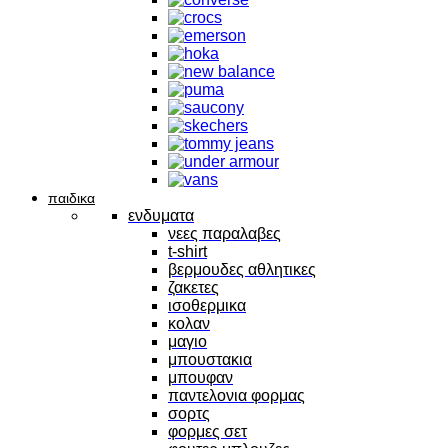
παιδικα
ενδυματα
νεες παραλαβες
t-shirt
βερμουδες αθλητικες
ζακετες
ισοθερμικα
κολαν
μαγιο
μπουστακια
μπουφαν
παντελονια φορμας
σορτς
φορμες σετ