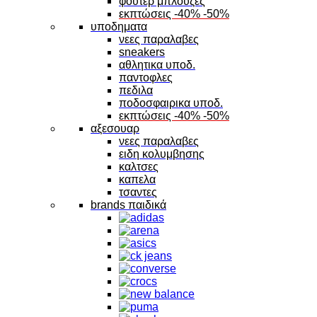
φουτερ μπλουζες
εκπτώσεις -40% -50%
υποδηματα
νεες παραλαβες
sneakers
αθλητικα υποδ.
παντοφλες
πεδιλα
ποδοσφαιρικα υποδ.
εκπτώσεις -40% -50%
αξεσουαρ
νεες παραλαβες
ειδη κολυμβησης
καλτσες
καπελα
τσαντες
brands παιδικά