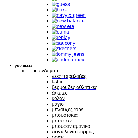
γυναικεια
ενδυματα
νεες παραλαβες
t-shirt
βερμουδες αθλητικες
ζακετες
κολαν
μαγιο
μπλουζες-tops
μπουστακια
μπουφαν
μπουφαν αμανικο
παντελονια φορμας
σορτς