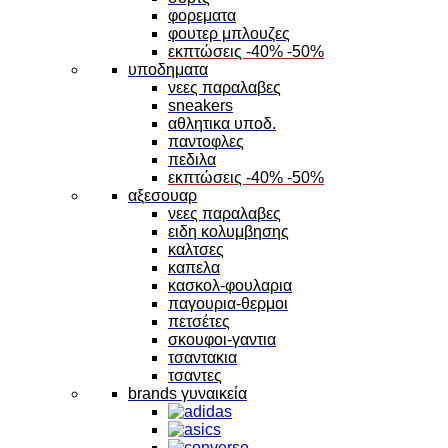
φορεματα
φουτερ μπλουζες
εκπτώσεις -40% -50%
υποδηματα
νεες παραλαβες
sneakers
αθλητικα υποδ.
παντοφλες
πεδιλα
εκπτώσεις -40% -50%
αξεσουαρ
νεες παραλαβες
ειδη κολυμβησης
καλτσες
καπελα
κασκολ-φουλαρια
παγουρια-θερμοι
πετσέτες
σκουφοι-γαντια
τσαντακια
τσαντες
brands γυναικεία