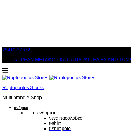
25410-27572
Τηλ. Παραγγελίες
/ Δευ-Σαβ: 09:00 – 14:00 & Τρ
ΔΩΡΕΑΝ ΜΕΤΑΦΟΡΙΚΑ ΓΙΑ ΠΑΡΑΓΓΕΛΙΕΣ ΑΝΩ ΤΩΝ 
Raptopoulos Stores
Multi brand e-Shop
ανδρικα
ενδυματα
νεες παραλαβες
t-shirt
t-shirt polo