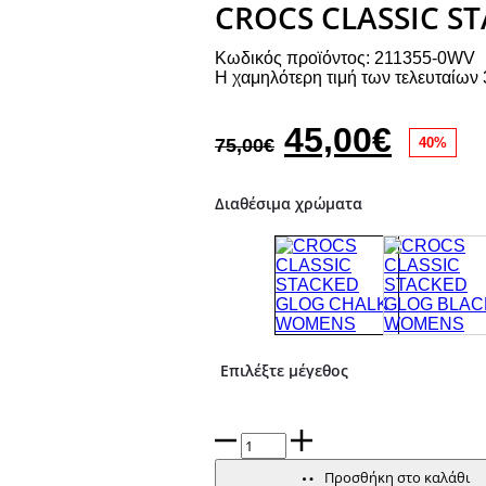
CROCS CLASSIC 
Κωδικός προϊόντος: 211355-0WV
Η χαμηλότερη τιμή των τελευταίων 
Original
Η
45,00
€
75,00
€
40%
price
τρέχ
Διαθέσιμα χρώματα
was:
τιμή
75,00€.
είναι:
45,00
CROCS
CLASSIC
STACKED
Προσθήκη στο καλάθι