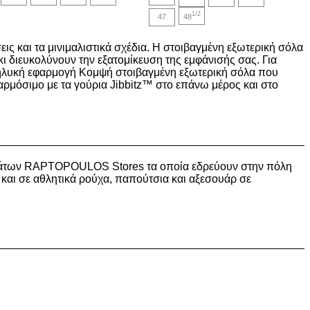
18,00€.
41,00€.
1/2
47
48
ις και τα μινιμαλιστικά σχέδια. Η στοιβαγμένη εξωτερική σόλα
ι διευκολύνουν την εξατομίκευση της εμφάνισής σας. Για
 θηλυκή εφαρμογή Κομψή στοιβαγμένη εξωτερική σόλα που
ρμόσιμο με τα γούρια Jibbitz™ στο επάνω μέρος και στο
στημάτων RAPTOPOULOS Stores τα οποία εδρεύουν στην πόλη
 και σε αθλητικά ρούχα, παπούτσια και αξεσουάρ σε