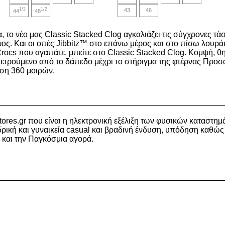
25,00€.
27,00€.
1/2
1/2
43
46
44
48
το νέο μας Classic Stacked Clog αγκαλιάζει τις σύγχρονες τάσε
ς. Και οι οπές Jibbitz™ στο επάνω μέρος και στο πίσω λουράκ
Crocs που αγαπάτε, μπείτε στο Classic Stacked Clog. Κομψή,
τρούμενο από το δάπεδο μέχρι το στήριγμα της φτέρνας Προσα
εση 360 μοιρών.
stores.gr που είναι η ηλεκτρονική εξέλιξη των φυσικών κατα
ρική και γυναικεία casual και βραδινή ένδυση, υπόδηση καθώς
 και την Παγκόσμια αγορά.