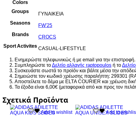
Colors
Groups
ΓΥΝΑΙΚΕΙΑ
Seasons
FW'25
Brands
CROCS
Sport Activites
CASUAL-LIFESTYLE
Ενημερώστε τηλεφωνικώς ή με email για την επιστροφή.
Συμπληρώστε το
Δελτίο αλλαγής raptopoulos
ή το
Δελτί
Συσκευάστε σωστά το προϊόν και βάλτε μέσα την απόδει
Σημειώστε τον κωδικό χρέωσης παραλήπτη: 299301 (R
Αποστείλετε το δέμα με ELTA COURIER και χρέωση δική
Τα έξοδα είναι 6,00€ (μεταφορικά από και προς τον πελά
Σχετικά Προϊόντα
Αυτό
Αυτό
Add to wishlist
Add to wishlis
το
το
προϊόν
προϊόν
έχει
έχει
πολλαπλές
πολλαπλές