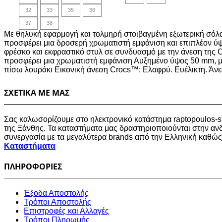
18,00€.
21,00€.
32
33
35
36
37
38
Με θηλυκή εφαρμογή και τολμηρή στοιβαγμένη εξωτερική σόλα, 
προσφέρει μια δροσερή χρωματιστή εμφάνιση και επιπλέον ύψο
φρέσκο και εκφραστικό στυλ σε συνδυασμό με την άνεση της 
προσφέρει μια χρωματιστή εμφάνιση Αυξημένο ύψος 50 mm, με
πίσω λουράκι Εικονική άνεση Crocs™: Ελαφρύ. Ευέλικτη. Άν
ΣΧΕΤΙΚΑ ΜΕ ΜΑΣ
Σας καλωσορίζουμε στο ηλεκτρονικό κατάστημα raptopoulos-
της Ξάνθης. Τα καταστήματα μας δραστηριοποιούνται στην ανδ
συνεργασία με τα μεγαλύτερα brands από την Ελληνική καθώς
Καταστήματα
ΠΛΗΡΟΦΟΡΙΕΣ
Έξοδα Αποστολής
Τρόποι Αποστολής
Επιστροφές και Αλλαγές
Τρόποι Πληρωμής