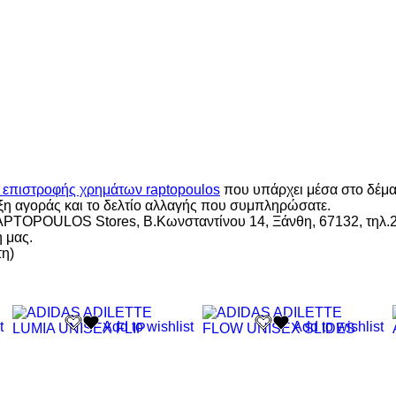
ο επιστροφής χρημάτων raptopoulos
που υπάρχει μέσα στο δέμ
ξη αγοράς και το δελτίο αλλαγής που συμπληρώσατε.
APTOPOULOS Stores, Β.Κωνσταντίνου 14, Ξάνθη, 67132, τηλ.
 μας.
τη)
Αυτό
Αυτό
t
Add to wishlist
Add to wishlist
το
το
προϊόν
προϊόν
έχει
έχει
πολλαπλές
πολλαπλές