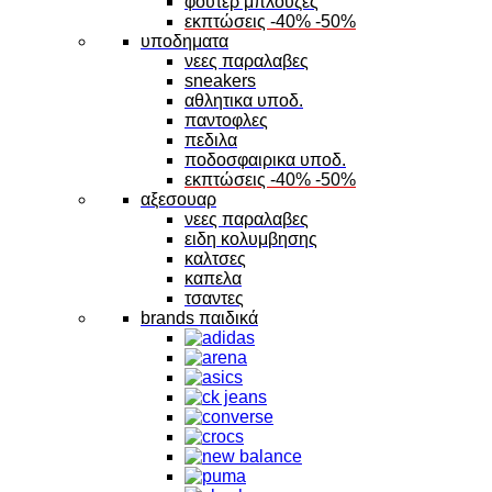
φουτερ μπλουζες
εκπτώσεις -40% -50%
υποδηματα
νεες παραλαβες
sneakers
αθλητικα υποδ.
παντοφλες
πεδιλα
ποδοσφαιρικα υποδ.
εκπτώσεις -40% -50%
αξεσουαρ
νεες παραλαβες
ειδη κολυμβησης
καλτσες
καπελα
τσαντες
brands παιδικά