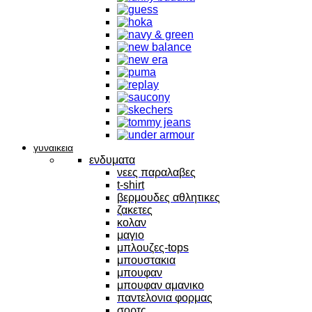
γυναικεια
ενδυματα
νεες παραλαβες
t-shirt
βερμουδες αθλητικες
ζακετες
κολαν
μαγιο
μπλουζες-tops
μπουστακια
μπουφαν
μπουφαν αμανικο
παντελονια φορμας
σορτς