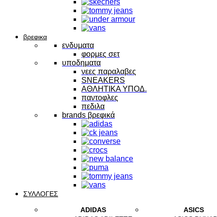
βρεφικα
ενδυματα
φορμες σετ
υποδηματα
νεες παραλαβες
SNEAKERS
ΑΘΛΗΤΙΚΑ ΥΠΟΔ.
παντοφλες
πεδιλα
brands βρεφικά
ΣΥΛΛΟΓΕΣ
ADIDAS
ASICS