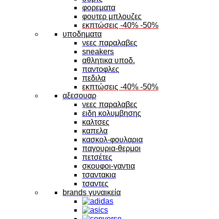
φορεματα
φουτερ μπλουζες
εκπτώσεις -40% -50%
υποδηματα
νεες παραλαβες
sneakers
αθλητικα υποδ.
παντοφλες
πεδιλα
εκπτώσεις -40% -50%
αξεσουαρ
νεες παραλαβες
ειδη κολυμβησης
καλτσες
καπελα
κασκολ-φουλαρια
παγουρια-θερμοι
πετσέτες
σκουφοι-γαντια
τσαντακια
τσαντες
brands γυναικεία