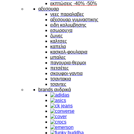
εκπτώσεις -40% -50%
αξεσουαρ
νεες παραλαβες
αξεσουαρ γυμναστικης
ειδη κολυμβησης
εσωρουχα
ζωνες
καλτσες
καπελα
κασκολ-φουλαρια
μπαλες
παγουρια-θερμοι
πετσέτες
σκουφοι-γαντια
τσαντακια
τσαντες
brands ανδρικά