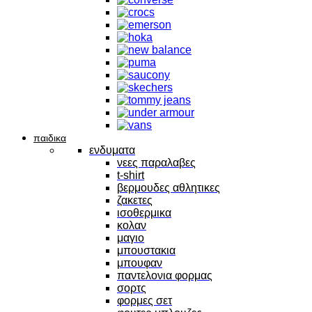
παιδικα
ενδυματα
νεες παραλαβες
t-shirt
βερμουδες αθλητικες
ζακετες
ισοθερμικα
κολαν
μαγιο
μπουστακια
μπουφαν
παντελονια φορμας
σορτς
φορμες σετ