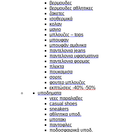
βερμουδες
βερμουδες αθλητικες
ζακετες
ισοθερμικά
κολαν
μαγιο
μπλουζες – tops
μπουφαν
μπουφάν αμάνικα
παντελονια jeans
παντελονια υφασματινα
παντελονια φορμας
πλεκτα
πουκαμισα
σορτς
φουτερ μπλουζες
εκπτώσεις -40% -50%
υποδηματα
νεες παραλαβες
casual shoes
sneakers
αθλητικα υποδ.
μποτακι
παντοφλες
ποδοσφαιρικά υποδ.