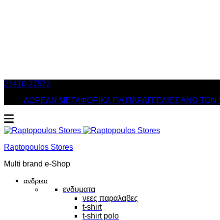
25410-27572
Τηλ. Παραγγελίες
/ Δευ-Σαβ: 09:00 – 14:00 & Τρ
ΔΩΡΕΑΝ ΜΕΤΑΦΟΡΙΚΑ ΓΙΑ ΠΑΡΑΓΓΕΛΙΕΣ ΑΝΩ ΤΩΝ 
Raptopoulos Stores
Multi brand e-Shop
ανδρικα
ενδυματα
νεες παραλαβες
t-shirt
t-shirt polo