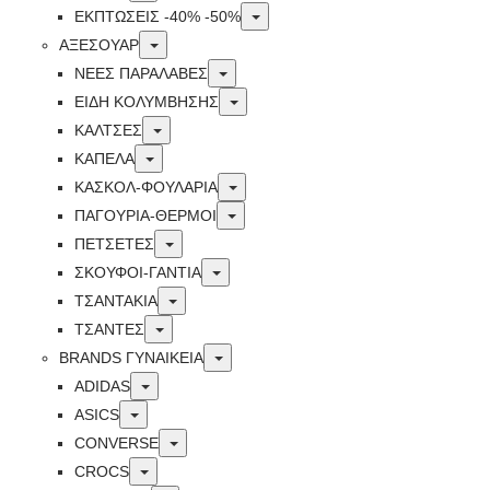
Toggle
ΕΚΠΤΏΣΕΙΣ -40% -50%
Toggle
ΑΞΕΣΟΥΑΡ
Toggle
ΝΕΕΣ ΠΑΡΑΛΑΒΕΣ
Toggle
ΕΙΔΗ ΚΟΛΥΜΒΗΣΗΣ
Toggle
ΚΑΛΤΣΕΣ
Toggle
ΚΑΠΕΛΑ
Toggle
ΚΑΣΚΟΛ-ΦΟΥΛΑΡΙΑ
Toggle
ΠΑΓΟΥΡΙΑ-ΘΕΡΜΟΙ
Toggle
ΠΕΤΣΈΤΕΣ
Toggle
ΣΚΟΥΦΟΙ-ΓΑΝΤΙΑ
Toggle
ΤΣΑΝΤΑΚΙΑ
Toggle
ΤΣΑΝΤΕΣ
Toggle
BRANDS ΓΥΝΑΙΚΕΊΑ
Toggle
ADIDAS
Toggle
ASICS
Toggle
CONVERSE
Toggle
CROCS