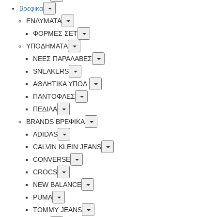
Toggle
βρεφικα
Toggle
ΕΝΔΥΜΑΤΑ
Toggle
ΦΟΡΜΕΣ ΣΕΤ
Toggle
ΥΠΟΔΗΜΑΤΑ
Toggle
ΝΕΕΣ ΠΑΡΑΛΑΒΕΣ
Toggle
SNEAKERS
Toggle
ΑΘΛΗΤΙΚΑ ΥΠΟΔ.
Toggle
ΠΑΝΤΟΦΛΕΣ
Toggle
ΠΕΔΙΛΑ
Toggle
BRANDS ΒΡΕΦΙΚΆ
Toggle
ADIDAS
Toggle
CALVIN KLEIN JEANS
Toggle
CONVERSE
Toggle
CROCS
Toggle
NEW BALANCE
Toggle
PUMA
Toggle
TOMMY JEANS