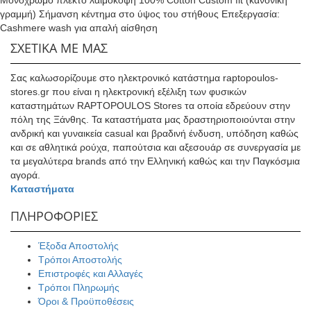
στη
γραμμή) Σήμανση κέντημα στο ύψος του στήθους Eπεξεργασία:
σελίδα
Cashmere wash για απαλή αίσθηση
του
ΣΧΕΤΙΚΑ ΜΕ ΜΑΣ
προϊόντος
Σας καλωσορίζουμε στο ηλεκτρονικό κατάστημα raptopoulos-
stores.gr που είναι η ηλεκτρονική εξέλιξη των φυσικών
καταστημάτων RAPTOPOULOS Stores τα οποία εδρεύουν στην
πόλη της Ξάνθης. Τα καταστήματα μας δραστηριοποιούνται στην
ανδρική και γυναικεία casual και βραδινή ένδυση, υπόδηση καθώς
και σε αθλητικά ρούχα, παπούτσια και αξεσουάρ σε συνεργασία με
τα μεγαλύτερα brands από την Ελληνική καθώς και την Παγκόσμια
αγορά.
Καταστήματα
ΠΛΗΡΟΦΟΡΙΕΣ
Έξοδα Αποστολής
Τρόποι Αποστολής
Επιστροφές και Αλλαγές
Τρόποι Πληρωμής
Όροι & Προϋποθέσεις