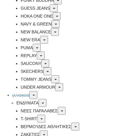
FUNKY BUDDHA
Toggle
GUESS JEANS
Toggle
HOKA ONE ONE
Toggle
NAVY & GREEN
Toggle
NEW BALANCE
Toggle
NEW ERA
Toggle
PUMA
Toggle
REPLAY
Toggle
SAUCONY
Toggle
SKECHERS
Toggle
TOMMY JEANS
Toggle
UNDER ARMOUR
Toggle
γυναικεια
Toggle
ΕΝΔΥΜΑΤΑ
Toggle
ΝΕΕΣ ΠΑΡΑΛΑΒΕΣ
Toggle
T-SHIRT
Toggle
ΒΕΡΜΟΥΔΕΣ ΑΘΛΗΤΙΚΕΣ
Toggle
ΖΑΚΕΤΕΣ