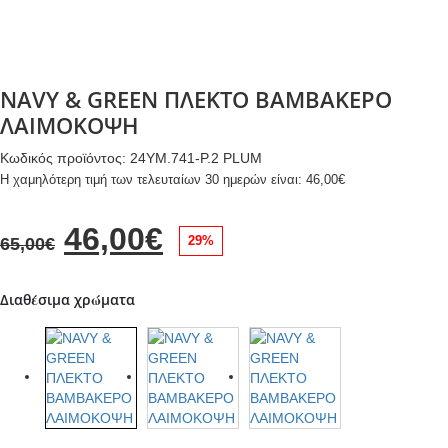
NAVY & GREEN ΠΛΕΚΤΟ ΒΑΜΒΑΚΕΡΟ
ΛΑΙΜΟΚΟΨΗ
Κωδικός προϊόντος: 24YM.741-P.2 PLUM
Η χαμηλότερη τιμή των τελευταίων 30 ημερών είναι:
46,00
€
Original
Η
46,00
€
29%
65,00
€
price
τρέχουσα
Διαθέσιμα χρώματα
was:
τιμή
65,00€.
είναι:
46,00€.