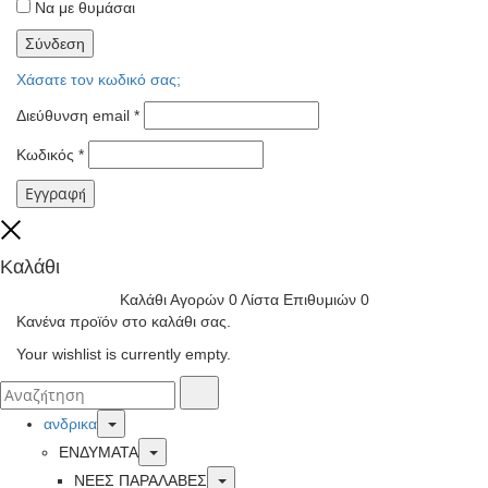
Να με θυμάσαι
Σύνδεση
Χάσατε τον κωδικό σας;
Διεύθυνση email
*
Κωδικός
*
Εγγραφή
Close
Καλάθι
Καλάθι Αγορών
0
Λίστα Επιθυμιών
0
Κανένα προϊόν στο καλάθι σας.
Your wishlist is currently empty.
Αναζήτησα
Αναζήτηση
για:
Toggle
ανδρικα
Toggle
ΕΝΔΥΜΑΤΑ
Toggle
ΝΕΕΣ ΠΑΡΑΛΑΒΕΣ