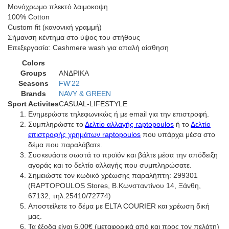
Μονόχρωμο πλεκτό λαιμοκοψη
100% Cotton
Custom fit (κανονική γραμμή)
Σήμανση κέντημα στο ύψος του στήθους
Eπεξεργασία: Cashmere wash για απαλή αίσθηση
Colors
Groups
ΑΝΔΡΙΚΑ
Seasons
FW'22
Brands
NAVY & GREEN
Sport Activites
CASUAL-LIFESTYLE
Ενημερώστε τηλεφωνικώς ή με email για την επιστροφή.
Συμπληρώστε το
Δελτίο αλλαγής raptopoulos
ή το
Δελτίο
επιστροφής χρημάτων raptopoulos
που υπάρχει μέσα στο
δέμα που παραλάβατε.
Συσκευάστε σωστά το προϊόν και βάλτε μέσα την απόδειξη
αγοράς και το δελτίο αλλαγής που συμπληρώσατε.
Σημειώστε τον κωδικό χρέωσης παραλήπτη: 299301
(RAPTOPOULOS Stores, Β.Κωνσταντίνου 14, Ξάνθη,
67132, τηλ.25410/72774)
Αποστείλετε το δέμα με ELTA COURIER και χρέωση δική
μας.
Τα έξοδα είναι 6,00€ (μεταφορικά από και προς τον πελάτη)