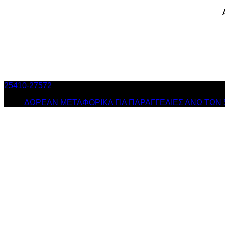
25410-27572
Τηλ. Παραγγελίες
/ Δευ-Σαβ: 09:00 – 14:00 & Τρ
ΔΩΡΕΑΝ ΜΕΤΑΦΟΡΙΚΑ ΓΙΑ ΠΑΡΑΓΓΕΛΙΕΣ ΑΝΩ ΤΩΝ 