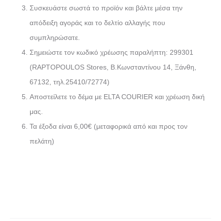
€
0
Συσκευάστε σωστά το προϊόν και βάλτε μέσα την
απόδειξη αγοράς και το δελτίο αλλαγής που
.
0
συμπληρώσατε.
Σημειώστε τον κωδικό χρέωσης παραλήπτη: 299301
€
(RAPTOPOULOS Stores, Β.Κωνσταντίνου 14, Ξάνθη,
67132, τηλ.25410/72774)
.
Αποστείλετε το δέμα με ELTA COURIER και χρέωση δική
μας.
Τα έξοδα είναι 6,00€ (μεταφορικά από και προς τον
πελάτη)