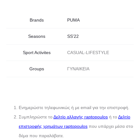
s
ν
2
3
:
α
Brands
PUMA
7
2
Seasons
SS'22
8
3
ι
π
Sport Activites
CASUAL-LIFESTYLE
ο
0
:
σ
Groups
ΓΥΝΑΙΚΕΙΑ
ό
,
2
τ
η
0
4
τ
α
Ενημερώστε τηλεφωνικώς ή με email για την επιστροφή.
Συμπληρώστε το
Δελτίο αλλαγής raptopoulos
ή το
Δελτίο
0
,
επιστροφής χρημάτων raptopoulos
που υπάρχει μέσα στο
δέμα που παραλάβατε.