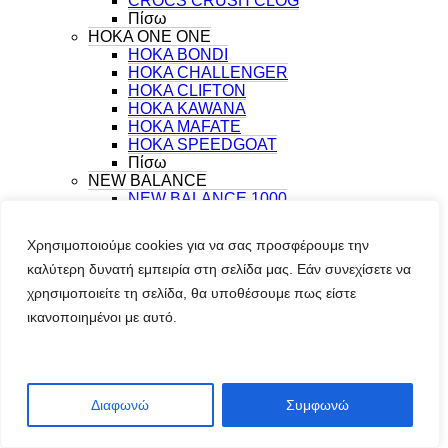
CROCS CRUSH CLOG
Πίσω
HOKA ONE ONE
HOKA BONDI
HOKA CHALLENGER
HOKA CLIFTON
HOKA KAWANA
HOKA MAFATE
HOKA SPEEDGOAT
Πίσω
NEW BALANCE
NEW BALANCE 1000
NEW BALANCE 1080v15
NEW BALANCE 1906
Χρησιμοποιούμε cookies για να σας προσφέρουμε την
NEW BALANCE 2002
καλύτερη δυνατή εμπειρία στη σελίδα μας. Εάν συνεχίσετε να
NEW BALANCE 327
NEW BALANCE 408
χρησιμοποιείτε τη σελίδα, θα υποθέσουμε πως είστε
NEW BALANCE 530
ικανοποιημένοι με αυτό.
NEW BALANCE 603
NEW BALANCE 740
NEW BALANCE 9060
NEW BALANCE ABZORB 2000
NEW BALANCE ELLIPSE
Διαφωνώ
Συμφωνώ
NEW BALANCE REBEL v5
NEW BALANCE X HIERRO