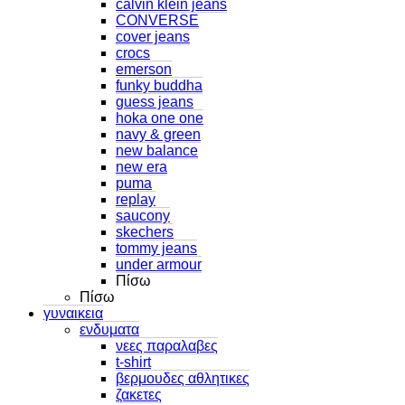
calvin klein jeans
CONVERSE
cover jeans
crocs
emerson
funky buddha
guess jeans
hoka one one
navy & green
new balance
new era
puma
replay
saucony
skechers
tommy jeans
under armour
Πίσω
Πίσω
γυναικεια
ενδυματα
νεες παραλαβες
t-shirt
βερμουδες αθλητικες
ζακετες