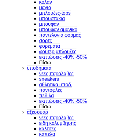
κολαν
μαγιο
μπλουζες-tops
μπουστακια
μπουφαν
μπουφαν αμανικο
παντελονια φορμας
σορτς
φορεματα
φουτερ μπλουζες
εκπτώσεις -40% -50%
Πίσω
υποδηματα
νεες παραλαβες
sneakers
αθλητικα υποδ.
παντοφλες
πεδιλα
εκπτώσεις -40% -50%
Πίσω
αξεσουαρ
νεες παραλαβες
ειδη κολυμβησης
καλτσες
καπελα