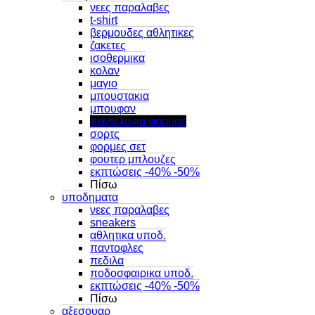
νεες παραλαβες
t-shirt
βερμουδες αθλητικες
ζακετες
ισοθερμικα
κολαν
μαγιο
μπουστακια
μπουφαν
παντελονια φορμας
σορτς
φορμες σετ
φουτερ μπλουζες
εκπτώσεις -40% -50%
Πίσω
υποδηματα
νεες παραλαβες
sneakers
αθλητικα υποδ.
παντοφλες
πεδιλα
ποδοσφαιρικα υποδ.
εκπτώσεις -40% -50%
Πίσω
αξεσουαρ