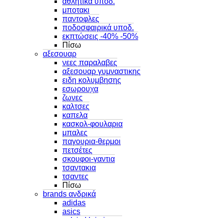
αθλητικα υποδ.
μποτακι
παντοφλες
ποδοσφαιρικά υποδ.
εκπτώσεις -40% -50%
Πίσω
αξεσουαρ
νεες παραλαβες
αξεσουαρ γυμναστικης
ειδη κολυμβησης
εσωρουχα
ζωνες
καλτσες
καπελα
κασκολ-φουλαρια
μπαλες
παγουρια-θερμοι
πετσέτες
σκουφοι-γαντια
τσαντακια
τσαντες
Πίσω
brands ανδρικά
adidas
asics