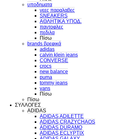
υποδηματα
νεες παραλαβες
SNEAKERS
ΑΘΛΗΤΙΚΑ ΥΠΟΔ.
παντοφλες
πεδιλα
Πίσω
brands βρεφικά
adidas
calvin klein jeans
CONVERSE
crocs
new balance
puma
tommy jeans
vans
Πίσω
Πίσω
ΣΥΛΛΟΓΕΣ
ADIDAS
ADIDAS ADILETTE
ADIDAS CRAZYCHAOS
ADIDAS DURAMO
ADIDAS ECLYPTIX
ADIDAS GALAXY