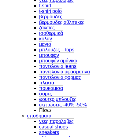
νεες παραλαβες
t-shirt
t-shirt polo
βερμουδες
βερμουδες αθλητικες
ζακετες
ισοθερμικά
κολαν
μαγιο
μπλουζες – tops
μπουφαν
μπουφάν αμάνικα
παντελονια jeans
παντελονια υφασματινα
παντελονια φορμας
πλεκτα
πουκαμισα
σορτς
φουτερ μπλουζες
εκπτώσεις -40% -50%
Πίσω
υποδηματα
νεες παραλαβες
casual shoes
sneakers