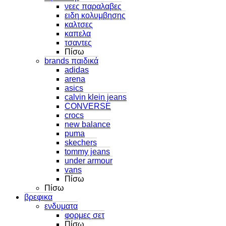
νεες παραλαβες
ειδη κολυμβησης
καλτσες
καπελα
τσαντες
Πίσω
brands παιδικά
adidas
arena
asics
calvin klein jeans
CONVERSE
crocs
new balance
puma
skechers
tommy jeans
under armour
vans
Πίσω
Πίσω
βρεφικα
ενδυματα
φορμες σετ
Πίσω