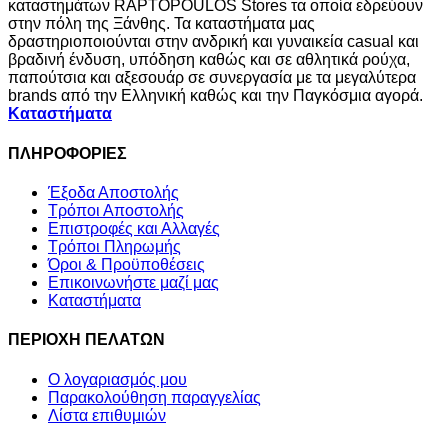
καταστημάτων RAPTOPOULOS Stores τα οποία εδρεύουν
στην πόλη της Ξάνθης. Τα καταστήματα μας
δραστηριοποιούνται στην ανδρική και γυναικεία casual και
βραδινή ένδυση, υπόδηση καθώς και σε αθλητικά ρούχα,
παπούτσια και αξεσουάρ σε συνεργασία με τα μεγαλύτερα
brands από την Ελληνική καθώς και την Παγκόσμια αγορά.
Καταστήματα
ΠΛΗΡΟΦΟΡΙΕΣ
Έξοδα Αποστολής
Τρόποι Αποστολής
Επιστροφές και Αλλαγές
Τρόποι Πληρωμής
Όροι & Προϋποθέσεις
Επικοινωνήστε μαζί μας
Καταστήματα
ΠΕΡΙΟΧΗ ΠΕΛΑΤΩΝ
Ο λογαριασμός μου
Παρακολούθηση παραγγελίας
Λίστα επιθυμιών