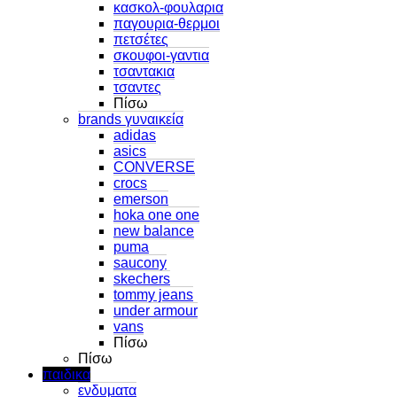
κασκολ-φουλαρια
παγουρια-θερμοι
πετσέτες
σκουφοι-γαντια
τσαντακια
τσαντες
Πίσω
brands γυναικεία
adidas
asics
CONVERSE
crocs
emerson
hoka one one
new balance
puma
saucony
skechers
tommy jeans
under armour
vans
Πίσω
Πίσω
παιδικα
ενδυματα