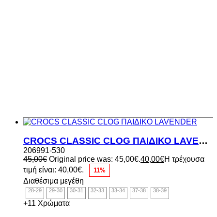
CROCS CLASSIC CLOG ΠΑΙΔΙΚΟ LAVENDER
206991-530
45,00
€
Original price was: 45,00€.
40,00
€
Η τρέχουσα
τιμή είναι: 40,00€.
11%
Διαθέσιμα μεγέθη
28-29
29-30
30-31
32-33
33-34
37-38
38-39
+11 Χρώματα