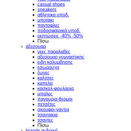
casual shoes
sneakers
αθλητικα υποδ.
μποτακι
παντοφλες
ποδοσφαιρικά υποδ.
εκπτώσεις -40% -50%
Πίσω
αξεσουαρ
νεες παραλαβες
αξεσουαρ γυμναστικης
ειδη κολυμβησης
εσωρουχα
ζωνες
καλτσες
καπελα
κασκολ-φουλαρια
μπαλες
παγουρια-θερμοι
πετσέτες
σκουφοι-γαντια
τσαντακια
τσαντες
Πίσω
brands ανδρικά