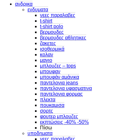
ανδρικα
ενδυματα
νεες παραλαβες
t-shirt
t-shirt polo
βερμουδες
βερμουδες αθλητικες
ζακετες
ισοθερμικά
κολαν
μαγιο
μπλουζες – tops
μπουφαν
μπουφάν αμάνικα
παντελονια jeans
παντελονια υφασματινα
παντελονια φορμας
πλεκτα
πουκαμισα
σορτς
φουτερ μπλουζες
εκπτώσεις -40% -50%
Πίσω
υποδηματα
νεες παραλαβες