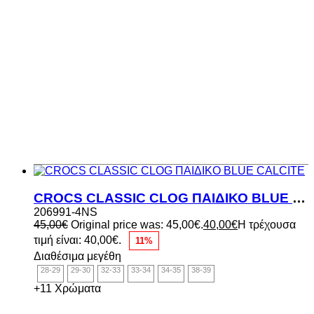
CROCS CLASSIC CLOG ΠΑΙΔΙΚΟ BLUE CALCITE
206991-4NS
45,00
€
Original price was: 45,00€.
40,00
€
Η τρέχουσα
τιμή είναι: 40,00€.
11%
Διαθέσιμα μεγέθη
28-29
29-30
32-33
33-34
34-35
38-39
+11 Χρώματα