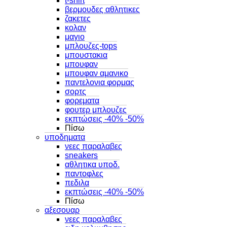
t-shirt
βερμουδες αθλητικες
ζακετες
κολαν
μαγιο
μπλουζες-tops
μπουστακια
μπουφαν
μπουφαν αμανικο
παντελονια φορμας
σορτς
φορεματα
φουτερ μπλουζες
εκπτώσεις -40% -50%
Πίσω
υποδηματα
νεες παραλαβες
sneakers
αθλητικα υποδ.
παντοφλες
πεδιλα
εκπτώσεις -40% -50%
Πίσω
αξεσουαρ
νεες παραλαβες