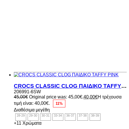
CROCS CLASSIC CLOG ΠΑΙΔΙΚΟ TAFFY PINK
206991-6SW
45,00
€
Original price was: 45,00€.
40,00
€
Η τρέχουσα
τιμή είναι: 40,00€.
11%
Διαθέσιμα μεγέθη
28-29
29-30
30-31
33-34
36-37
37-38
38-39
+11 Χρώματα