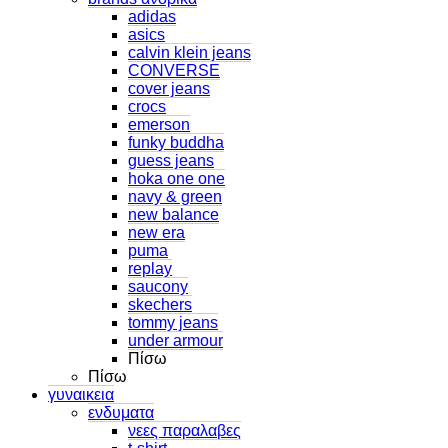
adidas
asics
calvin klein jeans
CONVERSE
cover jeans
crocs
emerson
funky buddha
guess jeans
hoka one one
navy & green
new balance
new era
puma
replay
saucony
skechers
tommy jeans
under armour
Πίσω
Πίσω
γυναικεια
ενδυματα
νεες παραλαβες