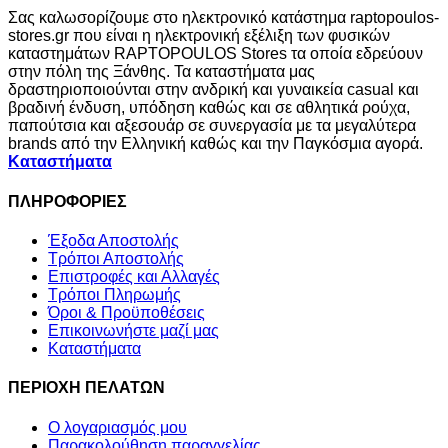
Σας καλωσορίζουμε στο ηλεκτρονικό κατάστημα raptopoulos-
stores.gr που είναι η ηλεκτρονική εξέλιξη των φυσικών
καταστημάτων RAPTOPOULOS Stores τα οποία εδρεύουν
στην πόλη της Ξάνθης. Τα καταστήματα μας
δραστηριοποιούνται στην ανδρική και γυναικεία casual και
βραδινή ένδυση, υπόδηση καθώς και σε αθλητικά ρούχα,
παπούτσια και αξεσουάρ σε συνεργασία με τα μεγαλύτερα
brands από την Ελληνική καθώς και την Παγκόσμια αγορά.
Καταστήματα
ΠΛΗΡΟΦΟΡΙΕΣ
Έξοδα Αποστολής
Τρόποι Αποστολής
Επιστροφές και Αλλαγές
Τρόποι Πληρωμής
Όροι & Προϋποθέσεις
Επικοινωνήστε μαζί μας
Καταστήματα
ΠΕΡΙΟΧΗ ΠΕΛΑΤΩΝ
Ο λογαριασμός μου
Παρακολούθηση παραγγελίας