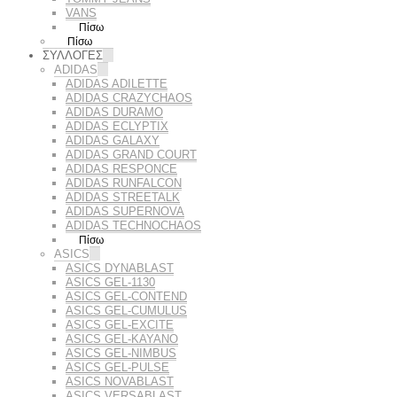
VANS
Πίσω
Πίσω
ΣΥΛΛΟΓΕΣ
ADIDAS
ADIDAS ADILETTE
ADIDAS CRAZYCHAOS
ADIDAS DURAMO
ADIDAS ECLYPTIX
ADIDAS GALAXY
ADIDAS GRAND COURT
ADIDAS RESPONCE
ADIDAS RUNFALCON
ADIDAS STREETALK
ADIDAS SUPERNOVA
ADIDAS TECHNOCHAOS
Πίσω
ASICS
ASICS DYNABLAST
ASICS GEL-1130
ASICS GEL-CONTEND
ASICS GEL-CUMULUS
ASICS GEL-EXCITE
ASICS GEL-KAYANO
ASICS GEL-NIMBUS
ASICS GEL-PULSE
ASICS NOVABLAST
ASICS VERSABLAST