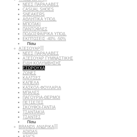
ΝΕΕΣ ΠΑΡΑΛΑΒΕΣ
CASUAL SHOES
SNEAKERS
ΑΘΛΗΤΙΚΑ ΥΠΟΔ.
ΜΠΟΤΑΚΙ
ΠΑΝΤΟΦΛΕΣ
ΠΟΔΟΣΦΑΙΡΙΚΆ ΥΠΟΔ.
ΕΚΠΤΏΣΕΙΣ -40% -50%
Πίσω
ΑΞΕΣΟΥΑΡ
ΝΕΕΣ ΠΑΡΑΛΑΒΕΣ
ΑΞΕΣΟΥΑΡ ΓΥΜΝΑΣΤΙΚΗΣ
ΕΙΔΗ ΚΟΛΥΜΒΗΣΗΣ
ΕΣΩΡΟΥΧΑ
ΖΩΝΕΣ
ΚΑΛΤΣΕΣ
ΚΑΠΕΛΑ
ΚΑΣΚΟΛ-ΦΟΥΛΑΡΙΑ
ΜΠΑΛΕΣ
ΠΑΓΟΥΡΙΑ-ΘΕΡΜΟΙ
ΠΕΤΣΈΤΕΣ
ΣΚΟΥΦΟΙ-ΓΑΝΤΙΑ
ΤΣΑΝΤΑΚΙΑ
ΤΣΑΝΤΕΣ
Πίσω
BRANDS ΑΝΔΡΙΚΆ
ADIDAS
ASICS