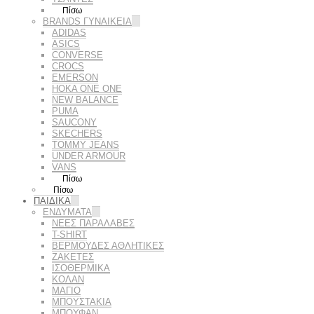
Πίσω
BRANDS ΓΥΝΑΙΚΕΊΑ
ADIDAS
ASICS
CONVERSE
CROCS
EMERSON
HOKA ONE ONE
NEW BALANCE
PUMA
SAUCONY
SKECHERS
TOMMY JEANS
UNDER ARMOUR
VANS
Πίσω
Πίσω
ΠΑΙΔΙΚΑ
ΕΝΔΥΜΑΤΑ
ΝΕΕΣ ΠΑΡΑΛΑΒΕΣ
T-SHIRT
ΒΕΡΜΟΥΔΕΣ ΑΘΛΗΤΙΚΕΣ
ΖΑΚΕΤΕΣ
ΙΣΟΘΕΡΜΙΚΑ
ΚΟΛΑΝ
ΜΑΓΙΟ
ΜΠΟΥΣΤΑΚΙΑ
ΜΠΟΥΦΑΝ