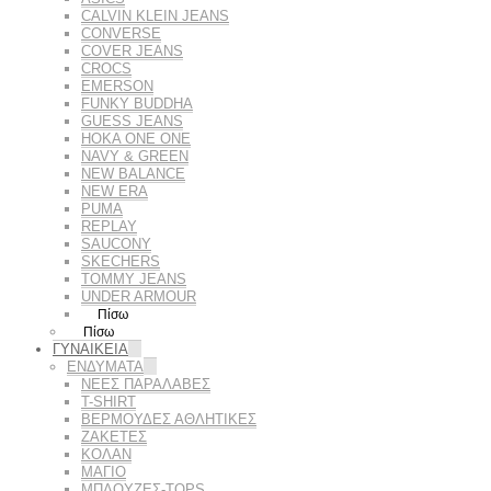
CALVIN KLEIN JEANS
CONVERSE
COVER JEANS
CROCS
EMERSON
FUNKY BUDDHA
GUESS JEANS
HOKA ONE ONE
NAVY & GREEN
NEW BALANCE
NEW ERA
PUMA
REPLAY
SAUCONY
SKECHERS
TOMMY JEANS
UNDER ARMOUR
Πίσω
Πίσω
ΓΥΝΑΙΚΕΙΑ
ΕΝΔΥΜΑΤΑ
ΝΕΕΣ ΠΑΡΑΛΑΒΕΣ
T-SHIRT
ΒΕΡΜΟΥΔΕΣ ΑΘΛΗΤΙΚΕΣ
ΖΑΚΕΤΕΣ
ΚΟΛΑΝ
ΜΑΓΙΟ
ΜΠΛΟΥΖΕΣ-TOPS