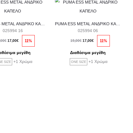
PUMA ESS METAL ΑΝΔΡΙΚΟ ΚΑΠΕΛΟ
PUMA ESS METAL ΑΝΔΡΙΚΟ ΚΑΠΕΛΟ
025994 16
025994 06
ginal
Η
Original
Η
11%
11%
,00
€
17,00
€
19,00
€
17,00
€
price
τρέχουσα
price
τρέχουσα
αθέσιμα μεγέθη
Διαθέσιμα μεγέθη
was:
τιμή
was:
τιμή
+1 Χρώμα
+1 Χρώμα
E SIZE
ONE SIZE
,00€.
είναι:
19,00€.
είναι:
17,00€.
17,00€.