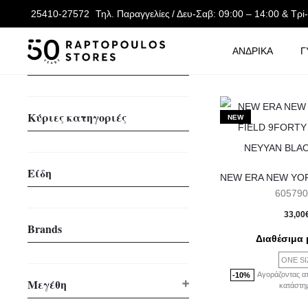
25410-27572
Τηλ. Παραγγελίες
/ Δευ-Σαβ: 09:00 – 14:00 & Τρi
ΑΝΔΡΙΚΑ
Γ
Φύλο
Κύριες κατηγοριές
NEW
Είδη
605790
33,00
Brands
Διαθέσιμα 
ONE SI
Αγοράζοντας α
-10%
Μεγέθη
κατάστη