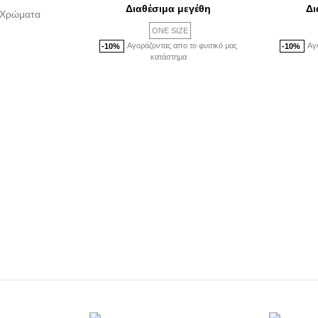
ή
Διαθέσιμα μεγέθη
Δι
Χρώματα
:
ONE SIZE
.
Αγοράζοντας απο το φυσικό μας
Αγ
-10%
-10%
κατάστημα