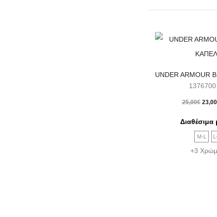
1376700
Origi
25,00
€
23,00
price
Διαθέσιμα 
was:
M-L
L
25,00
+3 Χρώμ