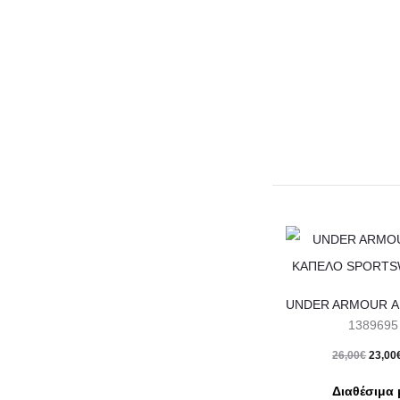
1389695
Original
26,00
€
23,00
price
τρέχουσ
Διαθέσιμα 