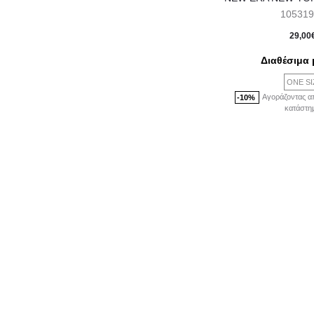
105319
29,00
Διαθέσιμα 
ONE SI
Αγοράζοντας α
-10%
κατάστη