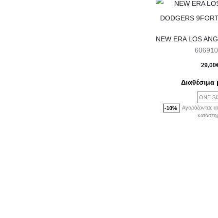
606910
29,00
Διαθέσιμα 
ONE SI
Αγοράζοντας α
-10%
κατάστη