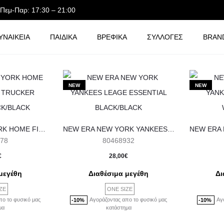
-Πεμ-Παρ: 17:30 – 21:00
ΥΝΑΙΚΕΙΑ
ΠΑΙΔΙΚΑ
ΒΡΕΦΙΚΑ
ΣΥΛΛΟΓΕΣ
BRAN
NEW
NEW
NEW ERA NEW YORK HOME FIELD 9FORTY TRUCKER NEYYAN BLACK/BLACK
NEW ERA NEW YORK YANKEES LEAGE ESSENTIAL BLACK/BLACK
78
80468932
€
28,00
€
μεγέθη
Διαθέσιμα μεγέθη
Δι
ZE
ONE SIZE
πο το φυσικό μας
Αγοράζοντας απο το φυσικό μας
Αγ
-10%
-10%
μα
κατάστημα