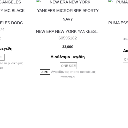
NEW ERA LOS ANGELES DODGERS 9FORTY MC BLACK
74
NEW ERA NEW YORK YANKEES MICROFIBRE 9FORTY NAVY
60595182
Ori
€
19
33,00
€
μεγέθη
Δι
Διαθέσιμα μεγέθη
ZE
ON
πο το φυσικό μας
19
ONE SIZE
μα
Αγοράζοντας απο το φυσικό μας
-10%
κατάστημα