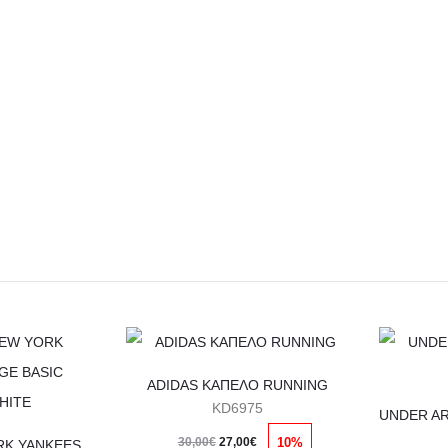
Αυτό
το
ADIDAS ΚΑΠΕΛΟ RUNNING
KD6975
προϊόν
Original
Η
έχει
10%
30,00
€
27,00
€
NEW ERA NEW YORK YANKEES LEAGE BASIC BLACK/WHITE