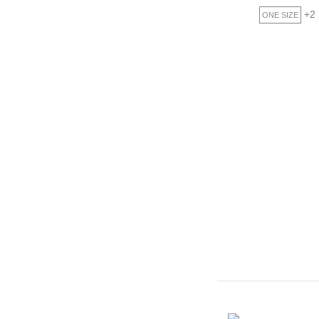
was:
τιμ
+2 
ONE SIZE
26,00€.
είναι
23,00€