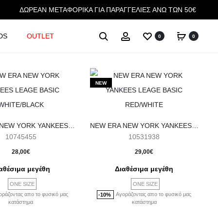
ΔΩΡΕΑΝ ΜΕΤΑΦΟΡΙΚΑ ΓΙΑ ΠΑΡΑΓΓΕΛΙΕΣ ΑΝΩ ΤΩΝ 50€
Αναζήτηση
Account
DS
OUTLET
0
0
NEW
NEW ERA NEW YORK YANKEES LEAGE BASIC WHITE/BLACK
NEW ERA NEW YORK YANKEES LEAGE BASIC RED/WHITE
10745455
10531938
28,00
€
29,00
€
αθέσιμα μεγέθη
Διαθέσιμα μεγέθη
ONE SIZE
ONE SIZE
οράζοντας απο το φυσικό μας
Αγοράζοντας απο το φυσικό μας
-10%
κατάστημα
κατάστημα