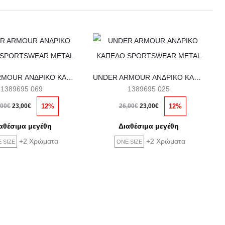
UNDER ARMOUR ΑΝΔΡΙΚΟ ΚΑΠΕΛΟ SPORTSWEAR METAL
UNDER ARMOUR ΑΝΔΡΙΚΟ ΚΑΠΕΛΟ SPORTSWEAR METAL
1389695 069
1389695 025
ginal
Η
Original
Η
12%
12%
,00
€
23,00
€
26,00
€
23,00
€
price
τρέχουσα
price
τρέχουσα
αθέσιμα μεγέθη
Διαθέσιμα μεγέθη
was:
τιμή
was:
τιμή
+2 Χρώματα
+2 Χρώματα
 SIZE
ONE SIZE
,00€.
είναι:
26,00€.
είναι:
23,00€.
23,00€.