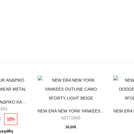
σελίδα
σελίδα
του
του
προϊόντος
προϊόντος
UNDER ARMOUR ΑΝΔΡΙΚΟ ΚΑΠΕΛΟ SPORTSWEAR METAL
 001
NEW ERA NEW YORK YANKEES OUTLINE CAMO 9FORTY LIGHT BEIGE
Η
60771850
12%
€
α
30,00
€
μεγέθη