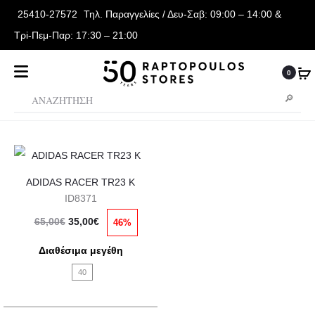
25410-27572
Τηλ. Παραγγελίες
/ Δευ-Σαβ: 09:00 – 14:00 &
Τρi-Πεμ-Παρ: 17:30 – 21:00
0
Αυτό
ADIDAS RACER TR23 K
το
ID8371
προϊόν
Original
Η
65,00
€
35,00
€
46%
έχει
price
τρέχουσα
πολλαπλές
Διαθέσιμα μεγέθη
was:
τιμή
παραλλαγές.
40
65,00€.
είναι:
Οι
35,00€.
επιλογές