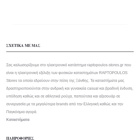
μπορούν
να
επιλεγούν
στη
σελίδα
ΣΧΕΤΙΚΑ ΜΕ ΜΑΣ
του
προϊόντος
Σας καλωσορίζουμε στο ηλεκτρονικό κατάστημα raptopoulos-stores.gr που
είναι η ηλεκτρονική εξέλιξη των φυσικών καταστημάτων RAPTOPOULOS
Stores τα οποία εδρεύουν στην πόλη της Ξάνθης. Τα καταστήματα μας
δραστηριοποιούνται στην ανδρική και γυναικεία casual και βραδινή ένδυση,
υπόδηση καθώς και σε αθλητικά ρούχα, παπούτσια και αξεσουάρ σε
συνεργασία με τα μεγαλύτερα brands από την Ελληνική καθώς και την
Παγκόσμια αγορά.
Καταστήματα
ΠΛΗΡΟΦΟΡΙΕΣ