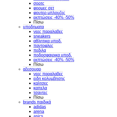
σορτς
φορμες σετ
φουτερ μπλουζες
εκπτώσεις -40% -50%
Πίσω
υποδηματα
νεες παραλαβες
sneakers
αθλητικα υποδ.
παντοφλες
πεδιλα
ποδοσφαιρικα υποδ.
εκπτώσεις -40% -50%
Πίσω
αξεσουαρ
νεες παραλαβες
ειδη κολυμβησης
καλτσες
καπελα
τσαντες
Πίσω
brands παιδικά
adidas
arena
asics