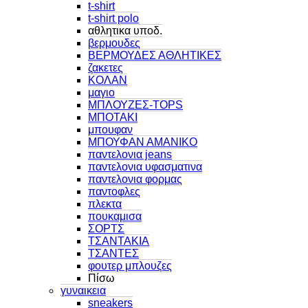
t-shirt
t-shirt polo
αθλητικα υποδ.
βερμουδες
ΒΕΡΜΟΥΔΕΣ ΑΘΛΗΤΙΚΕΣ
ζακετες
ΚΟΛΑΝ
μαγιο
ΜΠΛΟΥΖΕΣ-TOPS
ΜΠΟΤΑΚΙ
μπουφαν
ΜΠΟΥΦΑΝ ΑΜΑΝΙΚΟ
παντελονια jeans
παντελονια υφασματινα
παντελονια φορμας
παντοφλες
πλεκτα
πουκαμισα
ΣΟΡΤΣ
ΤΣΑΝΤΑΚΙΑ
ΤΣΑΝΤΕΣ
φουτερ μπλουζες
Πίσω
γυναικεια
sneakers