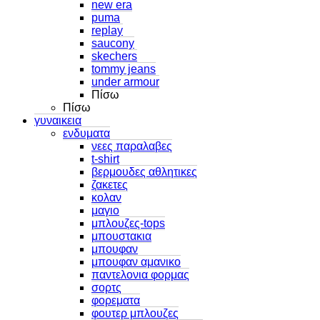
new era
puma
replay
saucony
skechers
tommy jeans
under armour
Πίσω
Πίσω
γυναικεια
ενδυματα
νεες παραλαβες
t-shirt
βερμουδες αθλητικες
ζακετες
κολαν
μαγιο
μπλουζες-tops
μπουστακια
μπουφαν
μπουφαν αμανικο
παντελονια φορμας
σορτς
φορεματα
φουτερ μπλουζες