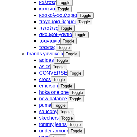
καλτσες
Toggle
καπελα
Toggle
κασκολ-φουλαρια
Toggle
παγουρια-θερμοι
Toggle
πετσέτες
Toggle
σκουφοι-γαντια
Toggle
τσαντακια
Toggle
τσαντες
Toggle
brands γυναικεία
Toggle
adidas
Toggle
asics
Toggle
CONVERSE
Toggle
crocs
Toggle
emerson
Toggle
hoka one one
Toggle
new balance
Toggle
puma
Toggle
saucony
Toggle
skechers
Toggle
tommy jeans
Toggle
under armour
Toggle