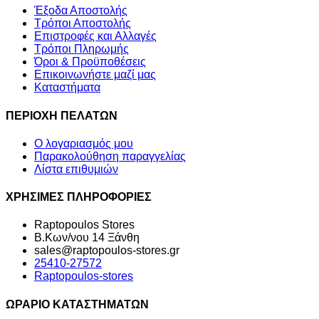
Έξοδα Αποστολής
Τρόποι Αποστολής
Επιστροφές και Αλλαγές
Τρόποι Πληρωμής
Όροι & Προϋποθέσεις
Επικοινωνήστε μαζί μας
Καταστήματα
ΠΕΡΙΟΧΗ ΠΕΛΑΤΩΝ
Ο λογαριασμός μου
Παρακολούθηση παραγγελίας
Λίστα επιθυμιών
ΧΡΗΣΙΜΕΣ ΠΛΗΡΟΦΟΡΙΕΣ
Raptopoulos Stores
Β.Κων/νου 14 Ξάνθη
sales@raptopoulos-stores.gr
25410-27572
Raptopoulos-stores
ΩΡΑΡΙΟ ΚΑΤΑΣΤΗΜΑΤΩΝ