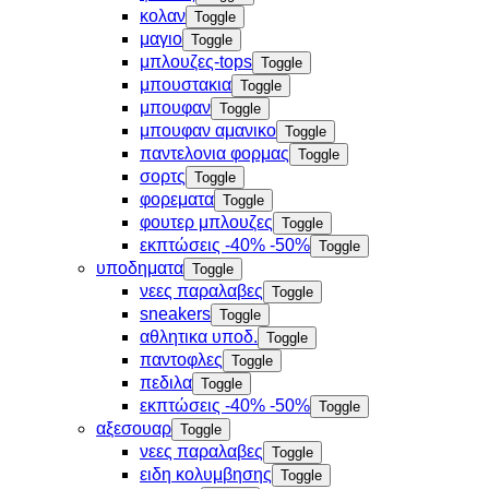
κολαν
Toggle
μαγιο
Toggle
μπλουζες-tops
Toggle
μπουστακια
Toggle
μπουφαν
Toggle
μπουφαν αμανικο
Toggle
παντελονια φορμας
Toggle
σορτς
Toggle
φορεματα
Toggle
φουτερ μπλουζες
Toggle
εκπτώσεις -40% -50%
Toggle
υποδηματα
Toggle
νεες παραλαβες
Toggle
sneakers
Toggle
αθλητικα υποδ.
Toggle
παντοφλες
Toggle
πεδιλα
Toggle
εκπτώσεις -40% -50%
Toggle
αξεσουαρ
Toggle
νεες παραλαβες
Toggle
ειδη κολυμβησης
Toggle