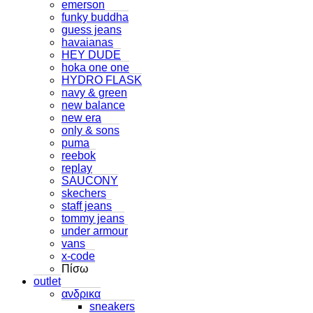
emerson
funky buddha
guess jeans
havaianas
HEY DUDE
hoka one one
HYDRO FLASK
navy & green
new balance
new era
only & sons
puma
reebok
replay
SAUCONY
skechers
staff jeans
tommy jeans
under armour
vans
x-code
Πίσω
outlet
ανδρικα
sneakers