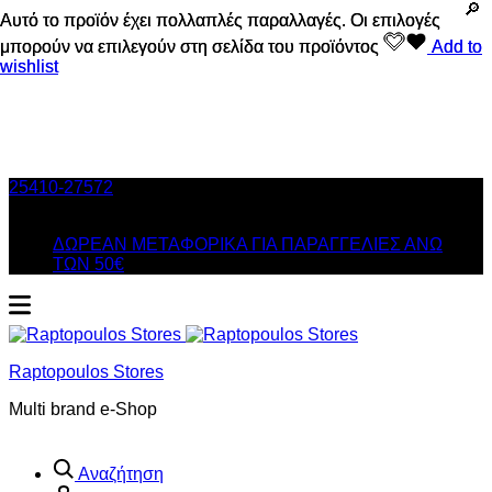
Αυτό το προϊόν έχει πολλαπλές παραλλαγές. Οι επιλογές
Αυτό το προϊόν έχει πολλαπλές παραλλαγές. Οι επιλογές
μπορούν να επιλεγούν στη σελίδα του προϊόντος
μπορούν να επιλεγούν στη σελίδα του προϊόντος
Add to
Add to
wishlist
wishlist
25410-27572
Τηλ. Παραγγελίες
/ Δευ-Σαβ: 09:00 – 14:00 &
Τρi-Πεμ-Παρ: 17:30 – 21:00
ΔΩΡΕΑΝ ΜΕΤΑΦΟΡΙΚΑ ΓΙΑ ΠΑΡΑΓΓΕΛΙΕΣ ΑΝΩ
ΤΩΝ 50€
Raptopoulos Stores
Multi brand e-Shop
Αναζήτηση