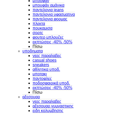
μπουφαν
μπουφάν αμάνικα
παντελονια jeans
παντελονια υφασματινα
παντελονια φορμας
πλεκτα
πουκαμισα
σορτς
φουτερ μπλουζες
εκπτώσεις -40% -50%
Πίσω
υποδηματα
νεες παραλαβες
casual shoes
sneakers
αθλητικα υποδ.
μποτακι
παντοφλες
ποδοσφαιρικά υποδ.
εκπτώσεις -40% -50%
Πίσω
αξεσουαρ
νεες παραλαβες
αξεσουαρ γυμναστικης
ειδη κολυμβησης