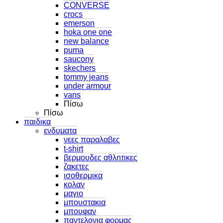
CONVERSE
crocs
emerson
hoka one one
new balance
puma
saucony
skechers
tommy jeans
under armour
vans
Πίσω
Πίσω
παιδικα
ενδυματα
νεες παραλαβες
t-shirt
βερμουδες αθλητικες
ζακετες
ισοθερμικα
κολαν
μαγιο
μπουστακια
μπουφαν
παντελονια φορμας