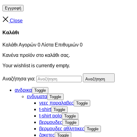
Εγγραφή
Close
Καλάθι
Καλάθι Αγορών
0
Λίστα Επιθυμιών
0
Κανένα προϊόν στο καλάθι σας.
Your wishlist is currently empty.
Αναζήτησα για:
Αναζήτηση
ανδρικα
Toggle
ενδυματα
Toggle
νεες παραλαβες
Toggle
t-shirt
Toggle
t-shirt polo
Toggle
βερμουδες
Toggle
βερμουδες αθλητικες
Toggle
ζακετες
Toggle