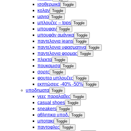
ισοθερμικά
Toggle
κολαν
Toggle
μαγιο
Toggle
μπλουζες – tops
Toggle
μπουφαν
Toggle
μπουφάν αμάνικα
Toggle
παντελονια jeans
Toggle
παντελονια υφασματινα
Toggle
παντελονια φορμας
Toggle
πλεκτα
Toggle
πουκαμισα
Toggle
σορτς
Toggle
φουτερ μπλουζες
Toggle
εκπτώσεις -40% -50%
Toggle
υποδηματα
Toggle
νεες παραλαβες
Toggle
casual shoes
Toggle
sneakers
Toggle
αθλητικα υποδ.
Toggle
μποτακι
Toggle
παντοφλες
Toggle