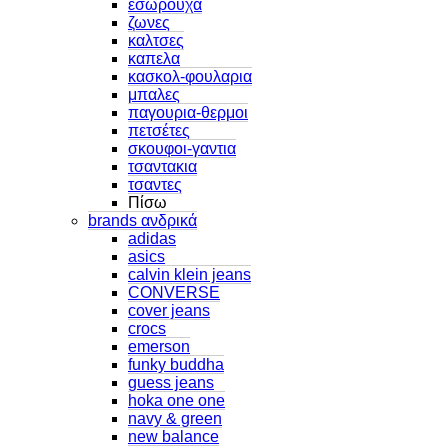
εσωρουχα
ζωνες
καλτσες
καπελα
κασκολ-φουλαρια
μπαλες
παγουρια-θερμοι
πετσέτες
σκουφοι-γαντια
τσαντακια
τσαντες
Πίσω
brands ανδρικά
adidas
asics
calvin klein jeans
CONVERSE
cover jeans
crocs
emerson
funky buddha
guess jeans
hoka one one
navy & green
new balance