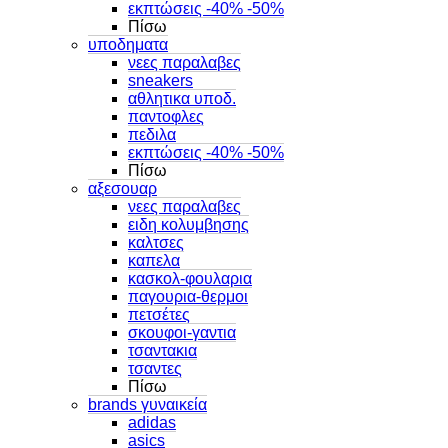
εκπτώσεις -40% -50%
Πίσω
υποδηματα
νεες παραλαβες
sneakers
αθλητικα υποδ.
παντοφλες
πεδιλα
εκπτώσεις -40% -50%
Πίσω
αξεσουαρ
νεες παραλαβες
ειδη κολυμβησης
καλτσες
καπελα
κασκολ-φουλαρια
παγουρια-θερμοι
πετσέτες
σκουφοι-γαντια
τσαντακια
τσαντες
Πίσω
brands γυναικεία
adidas
asics