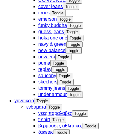
CONVERSE
Toggle
cover jeans
Toggle
crocs
Toggle
emerson
Toggle
funky buddha
Toggle
guess jeans
Toggle
hoka one one
Toggle
navy & green
Toggle
new balance
Toggle
new era
Toggle
puma
Toggle
replay
Toggle
saucony
Toggle
skechers
Toggle
tommy jeans
Toggle
under armour
Toggle
γυναικεια
Toggle
ενδυματα
Toggle
νεες παραλαβες
Toggle
t-shirt
Toggle
βερμουδες αθλητικες
Toggle
ζακετες
Toggle