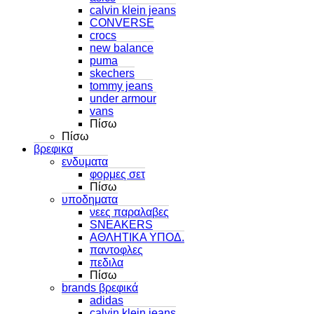
calvin klein jeans
CONVERSE
crocs
new balance
puma
skechers
tommy jeans
under armour
vans
Πίσω
Πίσω
βρεφικα
ενδυματα
φορμες σετ
Πίσω
υποδηματα
νεες παραλαβες
SNEAKERS
ΑΘΛΗΤΙΚΑ ΥΠΟΔ.
παντοφλες
πεδιλα
Πίσω
brands βρεφικά
adidas
calvin klein jeans