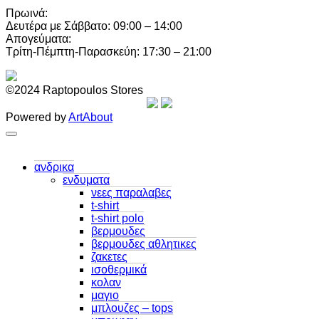
Πρωινά:
Δευτέρα με Σάββατο: 09:00 – 14:00
Απογεύματα:
Τρίτη-Πέμπτη-Παρασκεύη: 17:30 – 21:00
©2024 Raptopoulos Stores
Powered by
ArtAbout
ανδρικα
ενδυματα
νεες παραλαβες
t-shirt
t-shirt polo
βερμουδες
βερμουδες αθλητικες
ζακετες
ισοθερμικά
κολαν
μαγιο
μπλουζες – tops