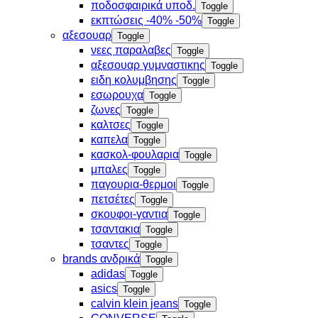
ποδοσφαιρικά υποδ.
Toggle
εκπτώσεις -40% -50%
Toggle
αξεσουαρ
Toggle
νεες παραλαβες
Toggle
αξεσουαρ γυμναστικης
Toggle
ειδη κολυμβησης
Toggle
εσωρουχα
Toggle
ζωνες
Toggle
καλτσες
Toggle
καπελα
Toggle
κασκολ-φουλαρια
Toggle
μπαλες
Toggle
παγουρια-θερμοι
Toggle
πετσέτες
Toggle
σκουφοι-γαντια
Toggle
τσαντακια
Toggle
τσαντες
Toggle
brands ανδρικά
Toggle
adidas
Toggle
asics
Toggle
calvin klein jeans
Toggle