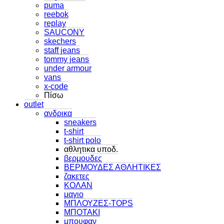
puma
reebok
replay
SAUCONY
skechers
staff jeans
tommy jeans
under armour
vans
x-code
Πίσω
outlet
ανδρικα
sneakers
t-shirt
t-shirt polo
αθλητικα υποδ.
βερμουδες
ΒΕΡΜΟΥΔΕΣ ΑΘΛΗΤΙΚΕΣ
ζακετες
ΚΟΛΑΝ
μαγιο
ΜΠΛΟΥΖΕΣ-TOPS
ΜΠΟΤΑΚΙ
μπουφαν