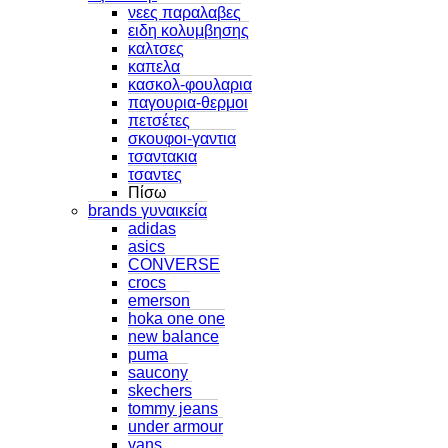
νεες παραλαβες
ειδη κολυμβησης
καλτσες
καπελα
κασκολ-φουλαρια
παγουρια-θερμοι
πετσέτες
σκουφοι-γαντια
τσαντακια
τσαντες
Πίσω
brands γυναικεία
adidas
asics
CONVERSE
crocs
emerson
hoka one one
new balance
puma
saucony
skechers
tommy jeans
under armour
vans