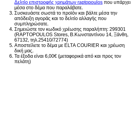
Δελτίο επιστροφής χρημάτων raptopoulos
που υπάρχει
μέσα στο δέμα που παραλάβατε.
Συσκευάστε σωστά το προϊόν και βάλτε μέσα την
απόδειξη αγοράς και το δελτίο αλλαγής που
συμπληρώσατε.
Σημειώστε τον κωδικό χρέωσης παραλήπτη: 299301
(RAPTOPOULOS Stores, Β.Κωνσταντίνου 14, Ξάνθη,
67132, τηλ.25410/72774)
Αποστείλετε το δέμα με ELTA COURIER και χρέωση
δική μας.
Τα έξοδα είναι 6,00€ (μεταφορικά από και προς τον
πελάτη)
New
Add to wishlist
Add to wishlist
Add to wishlist
Add to wishlist
Add to wishlist
Add to wishlist
Add to wishlist
Add to wishlist
ADIDAS ΓΥΝΑΙΚΕΙΟ BACKPACK
KH4605
28,00
€
Διαθέσιμα μεγέθη
ONE SIZE
Αγοράζοντας απο το φυσικό μας κατάστημα
-10%