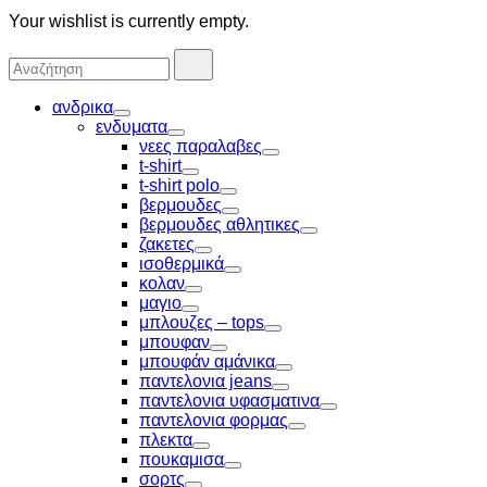
Your wishlist is currently empty.
Αναζήτησα
Αναζήτηση
για:
ανδρικα
Toggle
ενδυματα
Toggle
νεες παραλαβες
Toggle
t-shirt
Toggle
t-shirt polo
Toggle
βερμουδες
Toggle
βερμουδες αθλητικες
Toggle
ζακετες
Toggle
ισοθερμικά
Toggle
κολαν
Toggle
μαγιο
Toggle
μπλουζες – tops
Toggle
μπουφαν
Toggle
μπουφάν αμάνικα
Toggle
παντελονια jeans
Toggle
παντελονια υφασματινα
Toggle
παντελονια φορμας
Toggle
πλεκτα
Toggle
πουκαμισα
Toggle
σορτς