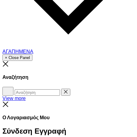
ΑΓΑΠΗΜΕΝΑ
× Close Panel
Close
Αναζήτηση
Αναζήτηση
Reset
View more
Close
Ο Λογαριασμός Μου
Σύνδεση
Εγγραφή