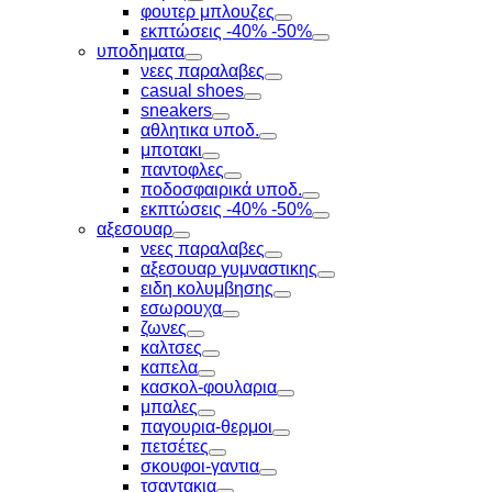
Toggle
φουτερ μπλουζες
Toggle
εκπτώσεις -40% -50%
Toggle
υποδηματα
Toggle
νεες παραλαβες
Toggle
casual shoes
Toggle
sneakers
Toggle
αθλητικα υποδ.
Toggle
μποτακι
Toggle
παντοφλες
Toggle
ποδοσφαιρικά υποδ.
Toggle
εκπτώσεις -40% -50%
Toggle
αξεσουαρ
Toggle
νεες παραλαβες
Toggle
αξεσουαρ γυμναστικης
Toggle
ειδη κολυμβησης
Toggle
εσωρουχα
Toggle
ζωνες
Toggle
καλτσες
Toggle
καπελα
Toggle
κασκολ-φουλαρια
Toggle
μπαλες
Toggle
παγουρια-θερμοι
Toggle
πετσέτες
Toggle
σκουφοι-γαντια
Toggle
τσαντακια