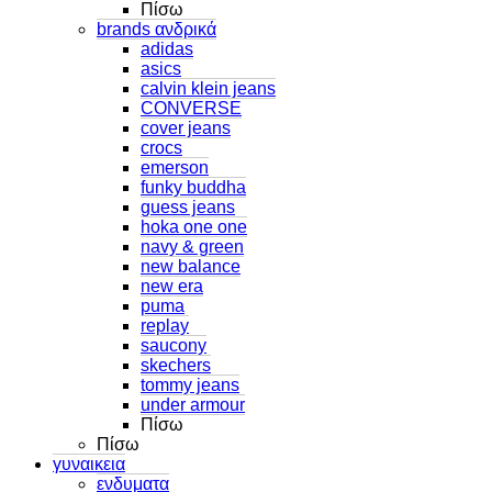
Πίσω
brands ανδρικά
adidas
asics
calvin klein jeans
CONVERSE
cover jeans
crocs
emerson
funky buddha
guess jeans
hoka one one
navy & green
new balance
new era
puma
replay
saucony
skechers
tommy jeans
under armour
Πίσω
Πίσω
γυναικεια
ενδυματα