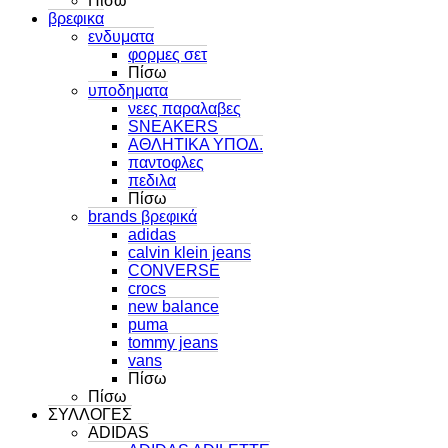
Πίσω
βρεφικα
ενδυματα
φορμες σετ
Πίσω
υποδηματα
νεες παραλαβες
SNEAKERS
ΑΘΛΗΤΙΚΑ ΥΠΟΔ.
παντοφλες
πεδιλα
Πίσω
brands βρεφικά
adidas
calvin klein jeans
CONVERSE
crocs
new balance
puma
tommy jeans
vans
Πίσω
Πίσω
ΣΥΛΛΟΓΕΣ
ADIDAS