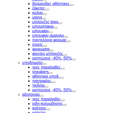
Toggle
βερμουδες αθλητικες
Toggle
ζακετες
Toggle
κολαν
Toggle
μαγιο
Toggle
μπλουζες-tops
Toggle
μπουστακια
Toggle
μπουφαν
Toggle
μπουφαν αμανικο
Toggle
παντελονια φορμας
Toggle
σορτς
Toggle
φορεματα
Toggle
φουτερ μπλουζες
Toggle
εκπτώσεις -40% -50%
Toggle
υποδηματα
Toggle
νεες παραλαβες
Toggle
sneakers
Toggle
αθλητικα υποδ.
Toggle
παντοφλες
Toggle
πεδιλα
Toggle
εκπτώσεις -40% -50%
Toggle
αξεσουαρ
Toggle
νεες παραλαβες
Toggle
ειδη κολυμβησης
Toggle
καλτσες
Toggle
καπελα