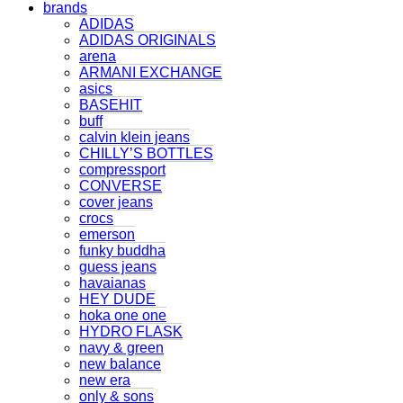
brands
ADIDAS
ADIDAS ORIGINALS
arena
ARMANI EXCHANGE
asics
BASEHIT
buff
calvin klein jeans
CHILLY’S BOTTLES
compressport
CONVERSE
cover jeans
crocs
emerson
funky buddha
guess jeans
havaianas
HEY DUDE
hoka one one
HYDRO FLASK
navy & green
new balance
new era
only & sons