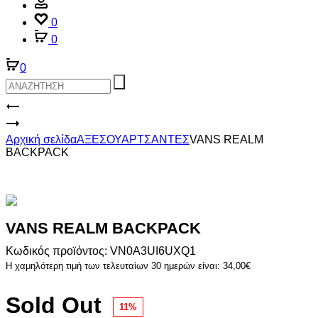
Account
0
0
0
Product
ADIDAS
MONOGR
VANS
navigation
CL
REALM
Αρχική σελίδα
ΑΞΕΣΟΥΑΡ
ΤΣΑΝΤΕΣ
VANS REALM
BP
BACKPACK
BACKPACK
VANS REALM BACKPACK
Κωδικός προϊόντος: VN0A3UI6UXQ1
Η χαμηλότερη τιμή των τελευταίων 30 ημερών είναι:
34,00
€
Sold Out
11%