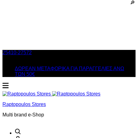
25410-27572
Τηλ. Παραγγελίες
/ Δευ-Σαβ: 09:00 – 14:00 &
Τρi-Πεμ-Παρ: 17:30 – 21:00
ΔΩΡΕΑΝ ΜΕΤΑΦΟΡΙΚΑ ΓΙΑ ΠΑΡΑΓΓΕΛΙΕΣ ΑΝΩ
ΤΩΝ 50€
Raptopoulos Stores
Multi brand e-Shop
Αναζήτηση