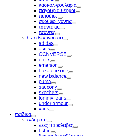
Toggle
κασκολ-φουλαρια
Toggle
παγουρια-θερμοι
Toggle
πετσέτες
Toggle
σκουφοι-γαντια
Toggle
τσαντακια
Toggle
τσαντες
Toggle
brands γυναικεία
Toggle
adidas
Toggle
asics
Toggle
CONVERSE
Toggle
crocs
Toggle
emerson
Toggle
hoka one one
Toggle
new balance
Toggle
puma
Toggle
saucony
Toggle
skechers
Toggle
tommy jeans
Toggle
under armour
Toggle
vans
Toggle
παιδικα
Toggle
ενδυματα
Toggle
νεες παραλαβες
Toggle
t-shirt
Toggle