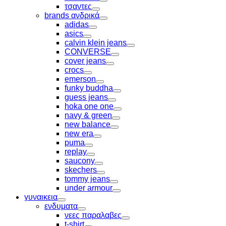
Toggle
τσαντες
Toggle
brands ανδρικά
Toggle
adidas
Toggle
asics
Toggle
calvin klein jeans
Toggle
CONVERSE
Toggle
cover jeans
Toggle
crocs
Toggle
emerson
Toggle
funky buddha
Toggle
guess jeans
Toggle
hoka one one
Toggle
navy & green
Toggle
new balance
Toggle
new era
Toggle
puma
Toggle
replay
Toggle
saucony
Toggle
skechers
Toggle
tommy jeans
Toggle
under armour
Toggle
γυναικεια
Toggle
ενδυματα
Toggle
νεες παραλαβες
Toggle
t-shirt