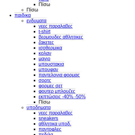
Πίσω
Πίσω
παιδικα
ενδυματα
νεες παραλαβες
t-shirt
βερμουδες αθλητικες
ζακετες
ισοθερμικα
κολαν
μαγιο
μπουστακια
μπουφαν
παντελονια φορμας
σορτς
φορμες σετ
φουτερ μπλουζες
εκπτώσεις -40% -50%
Πίσω
υποδηματα
νεες παραλαβες
sneakers
αθλητικα υποδ.
παντοφλες
πεδιλα