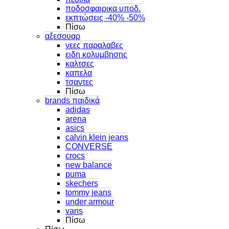
ποδοσφαιρικα υποδ.
εκπτώσεις -40% -50%
Πίσω
αξεσουαρ
νεες παραλαβες
ειδη κολυμβησης
καλτσες
καπελα
τσαντες
Πίσω
brands παιδικά
adidas
arena
asics
calvin klein jeans
CONVERSE
crocs
new balance
puma
skechers
tommy jeans
under armour
vans
Πίσω