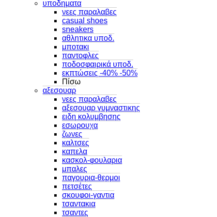
υποδηματα
νεες παραλαβες
casual shoes
sneakers
αθλητικα υποδ.
μποτακι
παντοφλες
ποδοσφαιρικά υποδ.
εκπτώσεις -40% -50%
Πίσω
αξεσουαρ
νεες παραλαβες
αξεσουαρ γυμναστικης
ειδη κολυμβησης
εσωρουχα
ζωνες
καλτσες
καπελα
κασκολ-φουλαρια
μπαλες
παγουρια-θερμοι
πετσέτες
σκουφοι-γαντια
τσαντακια
τσαντες