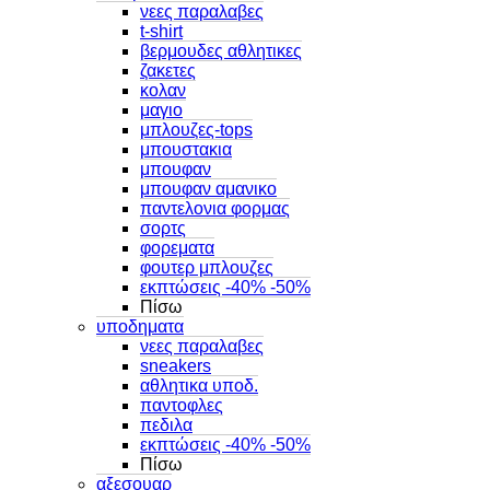
νεες παραλαβες
t-shirt
βερμουδες αθλητικες
ζακετες
κολαν
μαγιο
μπλουζες-tops
μπουστακια
μπουφαν
μπουφαν αμανικο
παντελονια φορμας
σορτς
φορεματα
φουτερ μπλουζες
εκπτώσεις -40% -50%
Πίσω
υποδηματα
νεες παραλαβες
sneakers
αθλητικα υποδ.
παντοφλες
πεδιλα
εκπτώσεις -40% -50%
Πίσω
αξεσουαρ