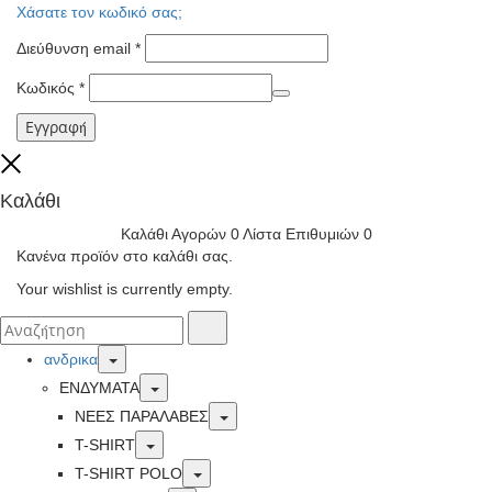
Χάσατε τον κωδικό σας;
Διεύθυνση email
*
Κωδικός
*
Εγγραφή
Close
Καλάθι
Καλάθι Αγορών
0
Λίστα Επιθυμιών
0
Κανένα προϊόν στο καλάθι σας.
Your wishlist is currently empty.
Αναζήτησα
Αναζήτηση
για:
Toggle
ανδρικα
Toggle
ΕΝΔΥΜΑΤΑ
Toggle
ΝΕΕΣ ΠΑΡΑΛΑΒΕΣ
Toggle
T-SHIRT
Toggle
T-SHIRT POLO