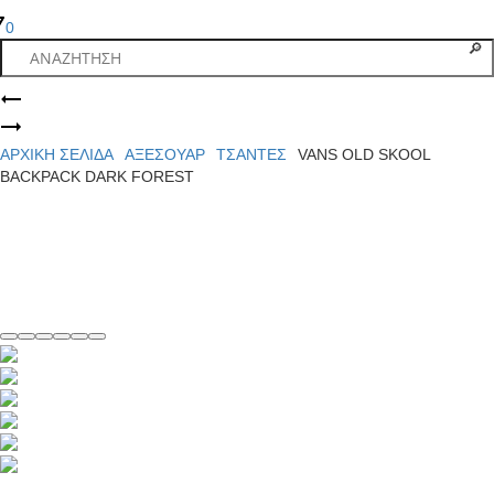
0
Product
VANS
OLD
VANS
navigation
SKOOL
CRUZE
ΑΡΧΙΚΉ ΣΕΛΊΔΑ
ΑΞΕΣΟΥΑΡ
ΤΣΑΝΤΕΣ
VANS OLD SKOOL
BACKPACK
TOO
BACKPACK DARK FOREST
BLACK/WHITE
CC
SUEDE
BLACK/GREEN