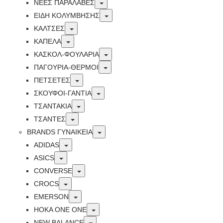
Toggle
ΝΕΕΣ ΠΑΡΑΛΑΒΕΣ
Toggle
ΕΙΔΗ ΚΟΛΥΜΒΗΣΗΣ
Toggle
ΚΑΛΤΣΕΣ
Toggle
ΚΑΠΕΛΑ
Toggle
ΚΑΣΚΟΛ-ΦΟΥΛΑΡΙΑ
Toggle
ΠΑΓΟΥΡΙΑ-ΘΕΡΜΟΙ
Toggle
ΠΕΤΣΈΤΕΣ
Toggle
ΣΚΟΥΦΟΙ-ΓΑΝΤΙΑ
Toggle
ΤΣΑΝΤΑΚΙΑ
Toggle
ΤΣΑΝΤΕΣ
Toggle
BRANDS ΓΥΝΑΙΚΕΊΑ
Toggle
ADIDAS
Toggle
ASICS
Toggle
CONVERSE
Toggle
CROCS
Toggle
EMERSON
Toggle
HOKA ONE ONE
Toggle
NEW BALANCE