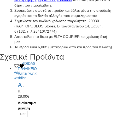
επιστροφής χρημάτων raptopoulos
που υπάρχει μέσα στο
δέμα που παραλάβατε.
Συσκευάστε σωστά το προϊόν και βάλτε μέσα την απόδειξη
αγοράς και το δελτίο αλλαγής που συμπληρώσατε.
Σημειώστε τον κωδικό χρέωσης παραλήπτη: 299301
(RAPTOPOULOS Stores, Β.Κωνσταντίνου 14, Ξάνθη,
67132, τηλ.25410/72774)
Αποστείλετε το δέμα με ELTA COURIER και χρέωση δική
μας.
Τα έξοδα είναι 6,00€ (μεταφορικά από και προς τον πελάτη)
Σχετικά Προϊόντα
Add to
wishlist
ADIDAS ΓΥΝΑΙΚΕΙΟ BACKPACK
KH4605
28,00
€
Διαθέσιμα
μεγέθη
ONE