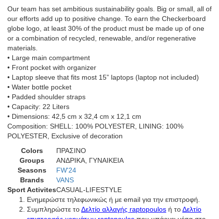
Our team has set ambitious sustainability goals. Big or small, all of
our efforts add up to positive change. To earn the Checkerboard
globe logo, at least 30% of the product must be made up of one
or a combination of recycled, renewable, and/or regenerative
materials.
• Large main compartment
• Front pocket with organizer
• Laptop sleeve that fits most 15” laptops (laptop not included)
• Water bottle pocket
• Padded shoulder straps
• Capacity: 22 Liters
• Dimensions: 42,5 cm x 32,4 cm x 12,1 cm
Composition: SHELL: 100% POLYESTER, LINING: 100%
POLYESTER, Exclusive of decoration
Colors
ΠΡΑΣΙΝΟ
Groups
ΑΝΔΡΙΚΑ, ΓΥΝΑΙΚΕΙΑ
Seasons
FW'24
Brands
VANS
Sport Activites
CASUAL-LIFESTYLE
Ενημερώστε τηλεφωνικώς ή με email για την επιστροφή.
Συμπληρώστε το
Δελτίο αλλαγής raptopoulos
ή το
Δελτίο