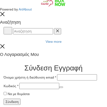
Powered by
ArtAbout
Close
Αναζήτηση
Αναζήτηση
Reset
View more
Close
Ο Λογαριασμός Μου
Σύνδεση
Εγγραφή
Όνομα χρήστη ή διεύθυνση email
*
Κωδικός
*
Να με θυμάσαι
Σύνδεση