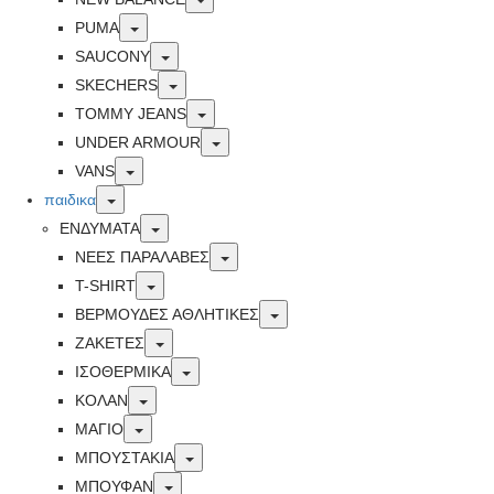
Toggle
PUMA
Toggle
SAUCONY
Toggle
SKECHERS
Toggle
TOMMY JEANS
Toggle
UNDER ARMOUR
Toggle
VANS
Toggle
παιδικα
Toggle
ΕΝΔΥΜΑΤΑ
Toggle
ΝΕΕΣ ΠΑΡΑΛΑΒΕΣ
Toggle
T-SHIRT
Toggle
ΒΕΡΜΟΥΔΕΣ ΑΘΛΗΤΙΚΕΣ
Toggle
ΖΑΚΕΤΕΣ
Toggle
ΙΣΟΘΕΡΜΙΚΑ
Toggle
ΚΟΛΑΝ
Toggle
ΜΑΓΙΟ
Toggle
ΜΠΟΥΣΤΑΚΙΑ
Toggle
ΜΠΟΥΦΑΝ