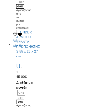
SIZE
-10%
Αγοράζοντας
απο
το
φυσικό
μας
κατάστημα
Add to
wishlist
UNDER ARMOUR ΤΣΑΝΤΑ ΠΡΟΠΟΝΗΣΗΣ S 55 x 25 x 27 cm
1369222 001
45,00
€
Διαθέσιμα
μεγέθη
ONE
SIZE
-10%
Αγοράζοντας