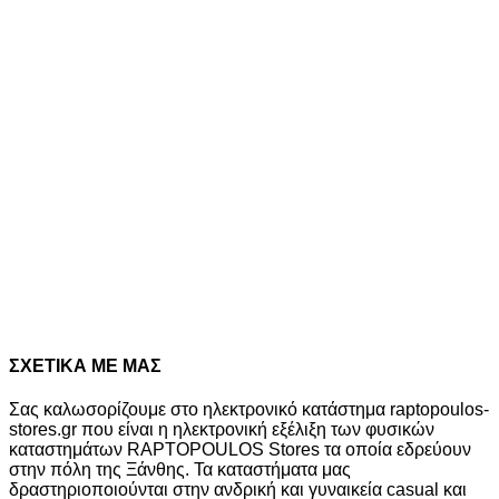
UNDER ARMOUR ΑΝΔΡΙΚΟ ΠΑΝΤΕΛΟΝΙ ΦΟΥΤΕΡ FLEX FLEECE TAPERRED
6015043 008
Original
Η
60,00
€
54,00
€
10%
price
τρέχουσα
Διαθέσιμα μεγέθη
was:
τιμή
S
M
L
XL
60,00€.
είναι:
54,00€.
New
9%
UNDER ARMOUR ΑΝΔΡΙΚΟ ΠΑΝΤΕΛΟΝΙ ΦΟΥΤΕΡ RIVAL FLEECE JOGGER
6017021 025
Original
Η
45,00
€
41,00
€
9%
price
τρέχουσα
Διαθέσιμα μεγέθη
was:
τιμή
S
M
L
XL
XXL
45,00€.
είναι:
41,00€.
ΣΧΕΤΙΚΑ ΜΕ ΜΑΣ
Σας καλωσορίζουμε στο ηλεκτρονικό κατάστημα raptopoulos-
stores.gr που είναι η ηλεκτρονική εξέλιξη των φυσικών
καταστημάτων RAPTOPOULOS Stores τα οποία εδρεύουν
στην πόλη της Ξάνθης. Τα καταστήματα μας
δραστηριοποιούνται στην ανδρική και γυναικεία casual και