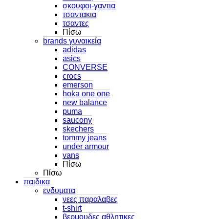
σκουφοι-γαντια
τσαντακια
τσαντες
Πίσω
brands γυναικεία
adidas
asics
CONVERSE
crocs
emerson
hoka one one
new balance
puma
saucony
skechers
tommy jeans
under armour
vans
Πίσω
Πίσω
παιδικα
ενδυματα
νεες παραλαβες
t-shirt
βερμουδες αθλητικες