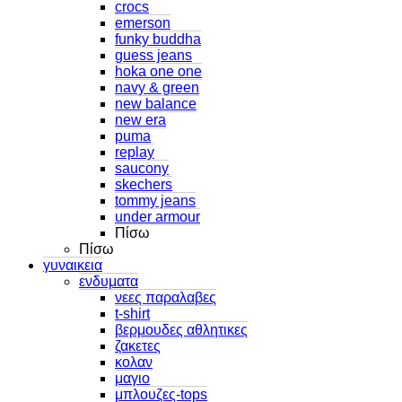
crocs
emerson
funky buddha
guess jeans
hoka one one
navy & green
new balance
new era
puma
replay
saucony
skechers
tommy jeans
under armour
Πίσω
Πίσω
γυναικεια
ενδυματα
νεες παραλαβες
t-shirt
βερμουδες αθλητικες
ζακετες
κολαν
μαγιο
μπλουζες-tops