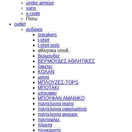
under armour
vans
x-code
Πίσω
outlet
ανδρικα
sneakers
t-shirt
t-shirt polo
αθλητικα υποδ.
βερμουδες
ΒΕΡΜΟΥΔΕΣ ΑΘΛΗΤΙΚΕΣ
ζακετες
ΚΟΛΑΝ
μαγιο
ΜΠΛΟΥΖΕΣ-TOPS
ΜΠΟΤΑΚΙ
μπουφαν
ΜΠΟΥΦΑΝ ΑΜΑΝΙΚΟ
παντελονια jeans
παντελονια υφασματινα
παντελονια φορμας
παντοφλες
πλεκτα
πουκαμισα