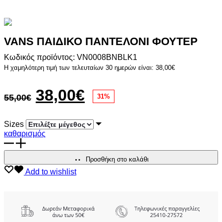
VANS ΠΑΙΔΙΚΟ ΠΑΝΤΕΛΟΝΙ ΦΟΥΤΕΡ
Κωδικός προϊόντος: VN0008BNBLK1
Η χαμηλότερη τιμή των τελευταίων 30 ημερών είναι:
38,00
€
Original
Η
38,00
€
55,00
€
31%
price
τρέχουσα
Sizes
was:
τιμή
καθαρισμός
VANS
55,00€.
είναι:
ΠΑΙΔΙΚΟ
ΠΑΝΤΕΛΟΝΙ
Προσθήκη στο καλάθι
38,00€.
ΦΟΥΤΕΡ
Add to wishlist
ποσότητα