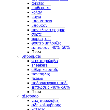
ζακετες
ισοθερμικα
κολαν
μαγιο
μπουστακια
μπουφαν
παντελονια φορμας
σορτς
φορμες σετ
φουτερ μπλουζες
εκπτώσεις -40% -50%
Πίσω
υποδηματα
νεες παραλαβες
sneakers
αθλητικα υποδ.
παντοφλες
πεδιλα
ποδοσφαιρικα υποδ.
εκπτώσεις -40% -50%
Πίσω
αξεσουαρ
νεες παραλαβες
ειδη κολυμβησης
καλτσες