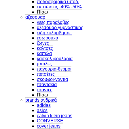
ποδοσφαιρικά υποδ.
εκπτώσεις -40% -50%
Πίσω
αξεσουαρ
νεες παραλαβες
αξεσουαρ γυμναστικης
ειδη κολυμβησης
εσωρουχα
ζωνες
καλτσες
καπελα
κασκολ-φουλαρια
μπαλες
παγουρια-θερμοι
πετσέτες
σκουφοι-γαντια
τσαντακια
τσαντες
Πίσω
brands ανδρικά
adidas
asics
calvin klein jeans
CONVERSE
cover jeans