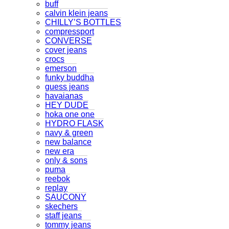
buff
calvin klein jeans
CHILLY’S BOTTLES
compressport
CONVERSE
cover jeans
crocs
emerson
funky buddha
guess jeans
havaianas
HEY DUDE
hoka one one
HYDRO FLASK
navy & green
new balance
new era
only & sons
puma
reebok
replay
SAUCONY
skechers
staff jeans
tommy jeans