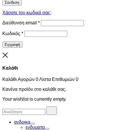
Σύνδεση
Χάσατε τον κωδικό σας;
Διεύθυνση email
*
Κωδικός
*
Εγγραφή
Close
Καλάθι
Καλάθι Αγορών
0
Λίστα Επιθυμιών
0
Κανένα προϊόν στο καλάθι σας.
Your wishlist is currently empty.
Αναζήτησα
Αναζήτηση
για:
ανδρικα
Toggle
ενδυματα