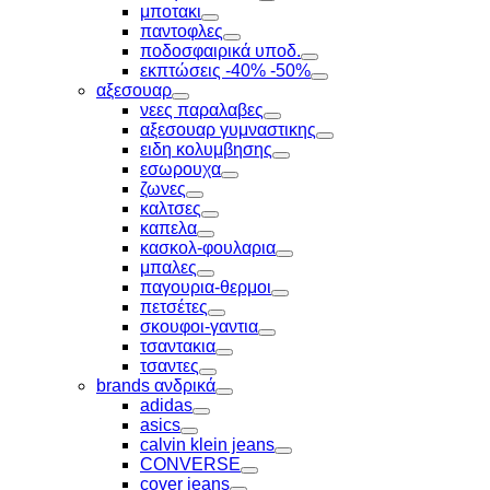
Toggle
μποτακι
Toggle
παντοφλες
Toggle
ποδοσφαιρικά υποδ.
Toggle
εκπτώσεις -40% -50%
Toggle
αξεσουαρ
Toggle
νεες παραλαβες
Toggle
αξεσουαρ γυμναστικης
Toggle
ειδη κολυμβησης
Toggle
εσωρουχα
Toggle
ζωνες
Toggle
καλτσες
Toggle
καπελα
Toggle
κασκολ-φουλαρια
Toggle
μπαλες
Toggle
παγουρια-θερμοι
Toggle
πετσέτες
Toggle
σκουφοι-γαντια
Toggle
τσαντακια
Toggle
τσαντες
Toggle
brands ανδρικά
Toggle
adidas
Toggle
asics
Toggle
calvin klein jeans
Toggle
CONVERSE
Toggle
cover jeans