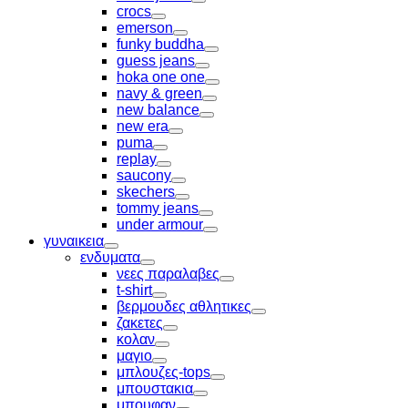
Toggle
crocs
Toggle
emerson
Toggle
funky buddha
Toggle
guess jeans
Toggle
hoka one one
Toggle
navy & green
Toggle
new balance
Toggle
new era
Toggle
puma
Toggle
replay
Toggle
saucony
Toggle
skechers
Toggle
tommy jeans
Toggle
under armour
Toggle
γυναικεια
Toggle
ενδυματα
Toggle
νεες παραλαβες
Toggle
t-shirt
Toggle
βερμουδες αθλητικες
Toggle
ζακετες
Toggle
κολαν
Toggle
μαγιο
Toggle
μπλουζες-tops
Toggle
μπουστακια
Toggle
μπουφαν