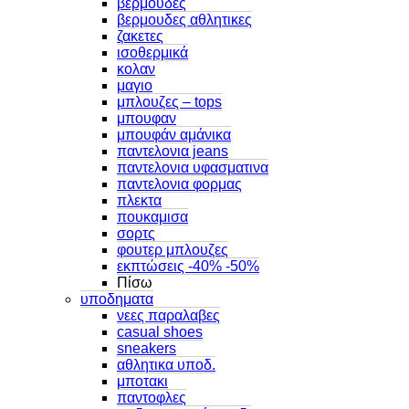
βερμουδες
βερμουδες αθλητικες
ζακετες
ισοθερμικά
κολαν
μαγιο
μπλουζες – tops
μπουφαν
μπουφάν αμάνικα
παντελονια jeans
παντελονια υφασματινα
παντελονια φορμας
πλεκτα
πουκαμισα
σορτς
φουτερ μπλουζες
εκπτώσεις -40% -50%
Πίσω
υποδηματα
νεες παραλαβες
casual shoes
sneakers
αθλητικα υποδ.
μποτακι
παντοφλες