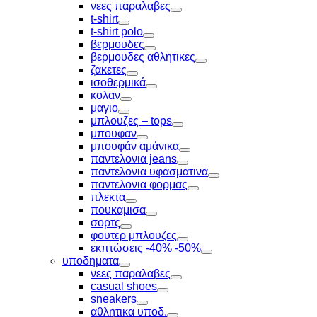
Toggle
νεες παραλαβες
Toggle
t-shirt
Toggle
t-shirt polo
Toggle
βερμουδες
Toggle
βερμουδες αθλητικες
Toggle
ζακετες
Toggle
ισοθερμικά
Toggle
κολαν
Toggle
μαγιο
Toggle
μπλουζες – tops
Toggle
μπουφαν
Toggle
μπουφάν αμάνικα
Toggle
παντελονια jeans
Toggle
παντελονια υφασματινα
Toggle
παντελονια φορμας
Toggle
πλεκτα
Toggle
πουκαμισα
Toggle
σορτς
Toggle
φουτερ μπλουζες
Toggle
εκπτώσεις -40% -50%
Toggle
υποδηματα
Toggle
νεες παραλαβες
Toggle
casual shoes
Toggle
sneakers
Toggle
αθλητικα υποδ.