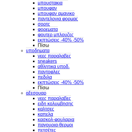
μπουστακια
μπουφαν
μπουφαν αμανικο
παντελονια φορμας
σορτς
φορεματα
φουτερ μπλουζες
εκπτώσεις -40% -50%
Πίσω
υποδηματα
νεες παραλαβες
sneakers
αθλητικα υποδ.
παντοφλες
πεδιλα
εκπτώσεις -40% -50%
Πίσω
αξεσουαρ
νεες παραλαβες
ειδη κολυμβησης
καλτσες
καπελα
κασκολ-φουλαρια
παγουρια-θερμοι
πετσέτες