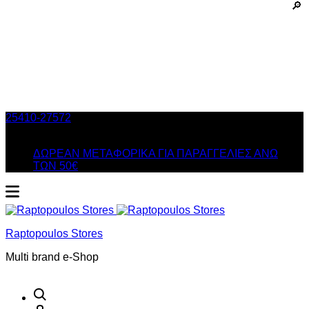
25410-27572
Τηλ. Παραγγελίες
/ Δευ-Σαβ: 09:00 – 14:00 &
Τρi-Πεμ-Παρ: 17:30 – 21:00
ΔΩΡΕΑΝ ΜΕΤΑΦΟΡΙΚΑ ΓΙΑ ΠΑΡΑΓΓΕΛΙΕΣ ΑΝΩ
ΤΩΝ 50€
Raptopoulos Stores
Multi brand e-Shop
Αναζήτηση