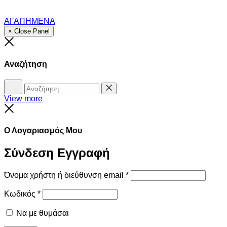
ΑΓΑΠΗΜΕΝΑ
× Close Panel
Close
Αναζήτηση
Αναζήτηση
Reset
View more
Close
Ο Λογαριασμός Μου
Σύνδεση
Εγγραφή
Όνομα χρήστη ή διεύθυνση email
*
Κωδικός
*
Να με θυμάσαι