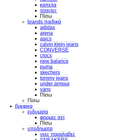
καπελα
τσαντες
Πίσω
brands παιδικά
adidas
arena
asics
calvin klein jeans
CONVERSE
crocs
new balance
puma
skechers
tommy jeans
under armour
vans
Πίσω
Πίσω
βρεφικα
ενδυματα
φορμες σετ
Πίσω
υποδηματα
νεες παραλαβες
SNEAKERS