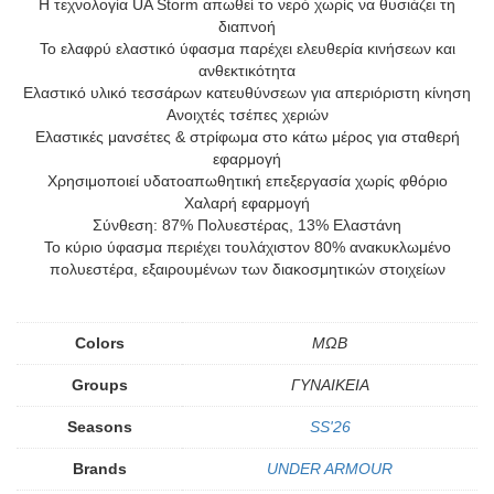
Η τεχνολογία UA Storm απωθεί το νερό χωρίς να θυσιάζει τη
διαπνοή
Το ελαφρύ ελαστικό ύφασμα παρέχει ελευθερία κινήσεων και
ανθεκτικότητα
Ελαστικό υλικό τεσσάρων κατευθύνσεων για απεριόριστη κίνηση
Ανοιχτές τσέπες χεριών
Ελαστικές μανσέτες & στρίφωμα στο κάτω μέρος για σταθερή
εφαρμογή
Χρησιμοποιεί υδατοαπωθητική επεξεργασία χωρίς φθόριο
Χαλαρή εφαρμογή
Σύνθεση: 87% Πολυεστέρας, 13% Ελαστάνη
Το κύριο ύφασμα περιέχει τουλάχιστον 80% ανακυκλωμένο
πολυεστέρα, εξαιρουμένων των διακοσμητικών στοιχείων
Colors
ΜΩΒ
Groups
ΓΥΝΑΙΚΕΙΑ
Seasons
SS'26
Brands
UNDER ARMOUR