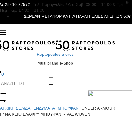
25410-27572
Τηλ. Παραγγελίες
/ Δευ-Σαβ: 09:00 – 14:00 & Τρi-
Πεμ-Παρ: 17:30 – 21:00
ΔΩΡΕΑΝ ΜΕΤΑΦΟΡΙΚΑ ΓΙΑ ΠΑΡΑΓΓΕΛΙΕΣ ΑΝΩ ΤΩΝ 50€
Raptopoulos Stores
Multi brand e-Shop
0
Product
TOMMY
JEANS
UNDER
navigation
ΑΝΔΡΙΚΟ
ARMOUR
ΑΡΧΙΚΉ ΣΕΛΊΔΑ
ΕΝΔΥΜΑΤΑ
ΜΠΟΥΦΑΝ
UNDER ARMOUR
T-
ΓΥΝΑΙΚΕΙΟ
ΓΥΝΑΙΚΕΙΟ ΕΛΑΦΡΥ ΜΠΟΥΦΑΝ RIVAL WOVEN
SHIRT
ΚΟΛΑΝ
REGULAR
VANISH
CITY
SEAMLESS