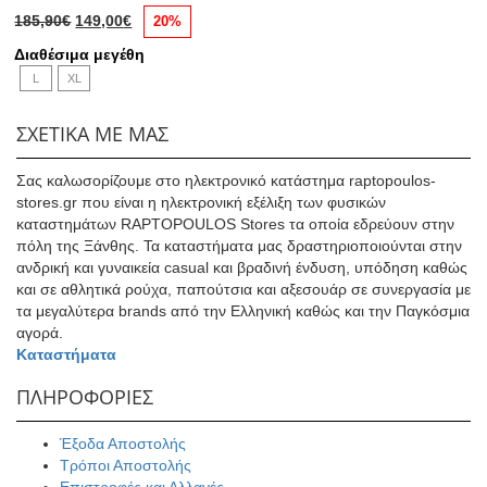
Original
Η
185,90
€
149,00
€
20%
price
τρέχουσα
Διαθέσιμα μεγέθη
was:
τιμή
L
XL
185,90€.
είναι:
149,00€.
ΣΧΕΤΙΚΑ ΜΕ ΜΑΣ
Σας καλωσορίζουμε στο ηλεκτρονικό κατάστημα raptopoulos-
stores.gr που είναι η ηλεκτρονική εξέλιξη των φυσικών
καταστημάτων RAPTOPOULOS Stores τα οποία εδρεύουν στην
πόλη της Ξάνθης. Τα καταστήματα μας δραστηριοποιούνται στην
ανδρική και γυναικεία casual και βραδινή ένδυση, υπόδηση καθώς
και σε αθλητικά ρούχα, παπούτσια και αξεσουάρ σε συνεργασία με
τα μεγαλύτερα brands από την Ελληνική καθώς και την Παγκόσμια
αγορά.
Καταστήματα
ΠΛΗΡΟΦΟΡΙΕΣ
Έξοδα Αποστολής
Τρόποι Αποστολής