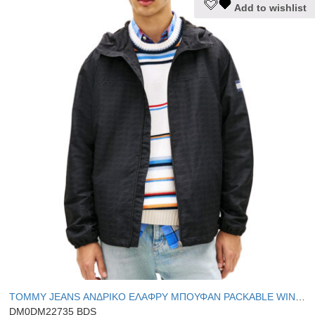
Add to wishlist
το
προϊόν
έχει
πολλαπλές
παραλλαγές.
Οι
επιλογές
μπορούν
να
επιλεγούν
στη
σελίδα
του
προϊόντος
TOMMY JEANS ΑΝΔΡΙΚΟ ΕΛΑΦΡΥ ΜΠΟΥΦΑΝ PACKABLE WINDBREAKER
DM0DM22735 BDS