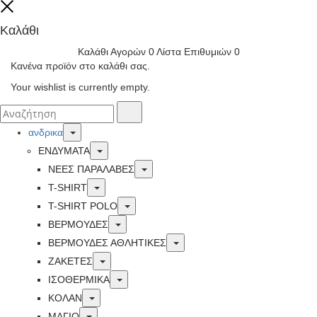
Close
Καλάθι
Καλάθι Αγορών
0
Λίστα Επιθυμιών
0
Κανένα προϊόν στο καλάθι σας.
Your wishlist is currently empty.
Αναζήτησα
Αναζήτηση
για:
Toggle
ανδρικα
Toggle
ΕΝΔΥΜΑΤΑ
Toggle
ΝΕΕΣ ΠΑΡΑΛΑΒΕΣ
Toggle
T-SHIRT
Toggle
T-SHIRT POLO
Toggle
ΒΕΡΜΟΥΔΕΣ
Toggle
ΒΕΡΜΟΥΔΕΣ ΑΘΛΗΤΙΚΕΣ
Toggle
ΖΑΚΕΤΕΣ
Toggle
ΙΣΟΘΕΡΜΙΚΆ
Toggle
ΚΟΛΑΝ
Toggle
ΜΑΓΙΟ