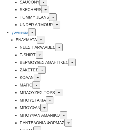
Toggle
SAUCONY
Toggle
SKECHERS
Toggle
TOMMY JEANS
Toggle
UNDER ARMOUR
Toggle
γυναικεια
Toggle
ΕΝΔΥΜΑΤΑ
Toggle
ΝΕΕΣ ΠΑΡΑΛΑΒΕΣ
Toggle
T-SHIRT
Toggle
ΒΕΡΜΟΥΔΕΣ ΑΘΛΗΤΙΚΕΣ
Toggle
ΖΑΚΕΤΕΣ
Toggle
ΚΟΛΑΝ
Toggle
ΜΑΓΙΟ
Toggle
ΜΠΛΟΥΖΕΣ-TOPS
Toggle
ΜΠΟΥΣΤΑΚΙΑ
Toggle
ΜΠΟΥΦΑΝ
Toggle
ΜΠΟΥΦΑΝ ΑΜΑΝΙΚΟ
Toggle
ΠΑΝΤΕΛΟΝΙΑ ΦΟΡΜΑΣ
Toggle