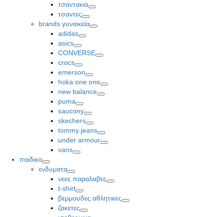
Toggle
τσαντακια
Toggle
τσαντες
Toggle
brands γυναικεία
Toggle
adidas
Toggle
asics
Toggle
CONVERSE
Toggle
crocs
Toggle
emerson
Toggle
hoka one one
Toggle
new balance
Toggle
puma
Toggle
saucony
Toggle
skechers
Toggle
tommy jeans
Toggle
under armour
Toggle
vans
Toggle
παιδικα
Toggle
ενδυματα
Toggle
νεες παραλαβες
Toggle
t-shirt
Toggle
βερμουδες αθλητικες
Toggle
ζακετες
Toggle