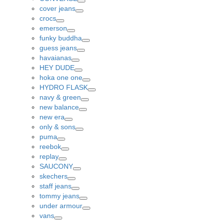
Toggle
cover jeans
Toggle
crocs
Toggle
emerson
Toggle
funky buddha
Toggle
guess jeans
Toggle
havaianas
Toggle
HEY DUDE
Toggle
hoka one one
Toggle
HYDRO FLASK
Toggle
navy & green
Toggle
new balance
Toggle
new era
Toggle
only & sons
Toggle
puma
Toggle
reebok
Toggle
replay
Toggle
SAUCONY
Toggle
skechers
Toggle
staff jeans
Toggle
tommy jeans
Toggle
under armour
Toggle
vans