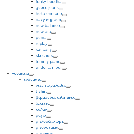
funky buddha
Toggle
guess jeans
Toggle
hoka one one
Toggle
navy & green
Toggle
new balance
Toggle
new era
Toggle
puma
Toggle
replay
Toggle
saucony
Toggle
skechers
Toggle
tommy jeans
Toggle
under armour
Toggle
γυναικεια
Toggle
ενδυματα
Toggle
νεες παραλαβες
Toggle
t-shirt
Toggle
βερμουδες αθλητικες
Toggle
ζακετες
Toggle
κολαν
Toggle
μαγιο
Toggle
μπλουζες-tops
Toggle
μπουστακια
Toggle
μπουφαν