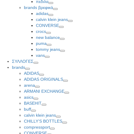
πεδιλα
Toggle
brands βρεφικά
Toggle
adidas
Toggle
calvin klein jeans
Toggle
CONVERSE
Toggle
crocs
Toggle
new balance
Toggle
puma
Toggle
tommy jeans
Toggle
vans
Toggle
ΣΥΛΛΟΓΕΣ
Toggle
brands
Toggle
ADIDAS
Toggle
ADIDAS ORIGINALS
Toggle
arena
Toggle
ARMANI EXCHANGE
Toggle
asics
Toggle
BASEHIT
Toggle
buff
Toggle
calvin klein jeans
Toggle
CHILLY’S BOTTLES
Toggle
compressport
Toggle
CONVERSE