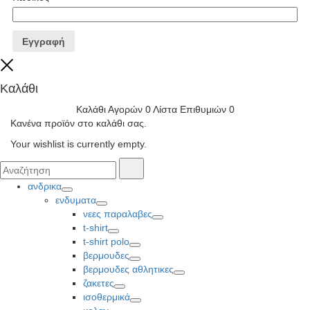
Εγγραφή
Close
Καλάθι
Καλάθι Αγορών
0
Λίστα Επιθυμιών
0
Κανένα προϊόν στο καλάθι σας.
Your wishlist is currently empty.
Αναζήτησα
Αναζήτηση
για:
ανδρικα
Toggle
ενδυματα
Toggle
νεες παραλαβες
Toggle
t-shirt
Toggle
t-shirt polo
Toggle
βερμουδες
Toggle
βερμουδες αθλητικες
Toggle
ζακετες
Toggle
ισοθερμικά
Toggle