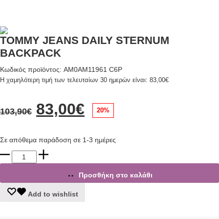
TOMMY JEANS DAILY STERNUM
BACKPACK
Κωδικός προϊόντος: AM0AM11961 C6P
Η χαμηλότερη τιμή των τελευταίων 30 ημερών είναι:
83,00
€
Original
Η
83,00
€
20%
103,90
€
price
τρέχουσα
Σε απόθεμα παράδοση σε 1-3 ημέρες
was:
τιμή
TOMMY
JEANS
103,90€.
είναι:
DAILY
Προσθήκη στο καλάθι
STERNUM
83,00€.
BACKPACK
Add to wishlist
ποσότητα