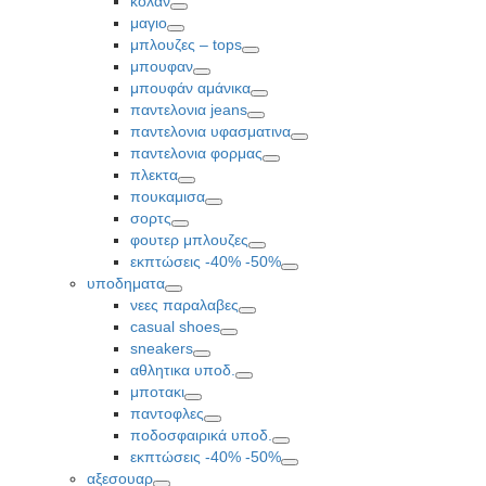
κολαν
Toggle
μαγιο
Toggle
μπλουζες – tops
Toggle
μπουφαν
Toggle
μπουφάν αμάνικα
Toggle
παντελονια jeans
Toggle
παντελονια υφασματινα
Toggle
παντελονια φορμας
Toggle
πλεκτα
Toggle
πουκαμισα
Toggle
σορτς
Toggle
φουτερ μπλουζες
Toggle
εκπτώσεις -40% -50%
Toggle
υποδηματα
Toggle
νεες παραλαβες
Toggle
casual shoes
Toggle
sneakers
Toggle
αθλητικα υποδ.
Toggle
μποτακι
Toggle
παντοφλες
Toggle
ποδοσφαιρικά υποδ.
Toggle
εκπτώσεις -40% -50%
Toggle
αξεσουαρ