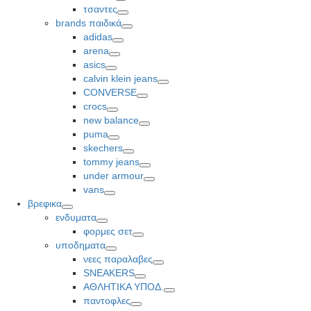
Toggle
τσαντες
Toggle
brands παιδικά
Toggle
adidas
Toggle
arena
Toggle
asics
Toggle
calvin klein jeans
Toggle
CONVERSE
Toggle
crocs
Toggle
new balance
Toggle
puma
Toggle
skechers
Toggle
tommy jeans
Toggle
under armour
Toggle
vans
Toggle
βρεφικα
Toggle
ενδυματα
Toggle
φορμες σετ
Toggle
υποδηματα
Toggle
νεες παραλαβες
Toggle
SNEAKERS
Toggle
ΑΘΛΗΤΙΚΑ ΥΠΟΔ.
Toggle
παντοφλες
Toggle