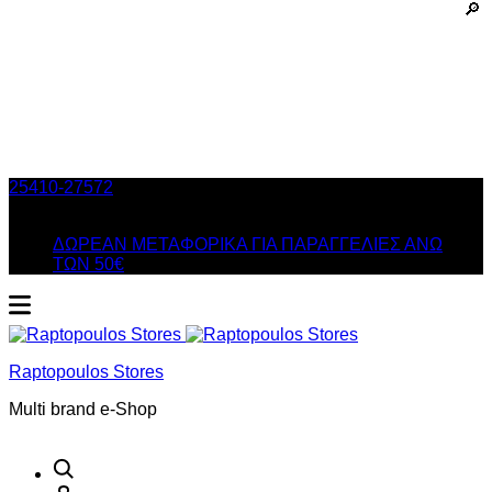
25410-27572
Τηλ. Παραγγελίες
/ Δευ-Σαβ: 09:00 – 14:00 &
Τρi-Πεμ-Παρ: 17:30 – 21:00
ΔΩΡΕΑΝ ΜΕΤΑΦΟΡΙΚΑ ΓΙΑ ΠΑΡΑΓΓΕΛΙΕΣ ΑΝΩ
ΤΩΝ 50€
Raptopoulos Stores
Multi brand e-Shop
Αναζήτηση