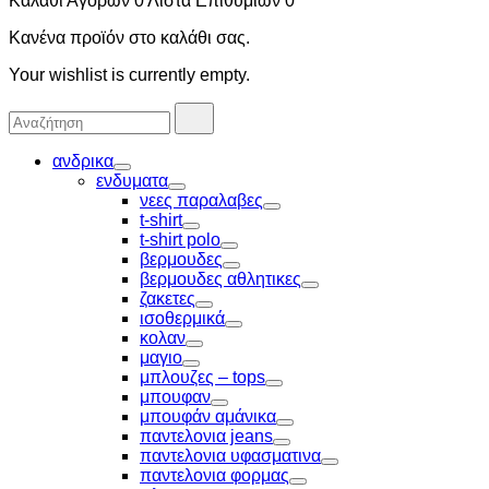
Καλάθι Αγορών
0
Λίστα Επιθυμιών
0
Κανένα προϊόν στο καλάθι σας.
Your wishlist is currently empty.
Αναζήτησα
Αναζήτηση
για:
ανδρικα
Toggle
ενδυματα
Toggle
νεες παραλαβες
Toggle
t-shirt
Toggle
t-shirt polo
Toggle
βερμουδες
Toggle
βερμουδες αθλητικες
Toggle
ζακετες
Toggle
ισοθερμικά
Toggle
κολαν
Toggle
μαγιο
Toggle
μπλουζες – tops
Toggle
μπουφαν
Toggle
μπουφάν αμάνικα
Toggle
παντελονια jeans
Toggle
παντελονια υφασματινα
Toggle
παντελονια φορμας
Toggle