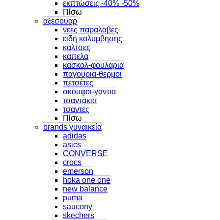
εκπτώσεις -40% -50%
Πίσω
αξεσουαρ
νεες παραλαβες
ειδη κολυμβησης
καλτσες
καπελα
κασκολ-φουλαρια
παγουρια-θερμοι
πετσέτες
σκουφοι-γαντια
τσαντακια
τσαντες
Πίσω
brands γυναικεία
adidas
asics
CONVERSE
crocs
emerson
hoka one one
new balance
puma
saucony
skechers