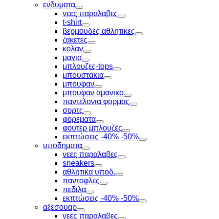
Toggle
ενδυματα
Toggle
νεες παραλαβες
Toggle
t-shirt
Toggle
βερμουδες αθλητικες
Toggle
ζακετες
Toggle
κολαν
Toggle
μαγιο
Toggle
μπλουζες-tops
Toggle
μπουστακια
Toggle
μπουφαν
Toggle
μπουφαν αμανικο
Toggle
παντελονια φορμας
Toggle
σορτς
Toggle
φορεματα
Toggle
φουτερ μπλουζες
Toggle
εκπτώσεις -40% -50%
Toggle
υποδηματα
Toggle
νεες παραλαβες
Toggle
sneakers
Toggle
αθλητικα υποδ.
Toggle
παντοφλες
Toggle
πεδιλα
Toggle
εκπτώσεις -40% -50%
Toggle
αξεσουαρ
Toggle
νεες παραλαβες