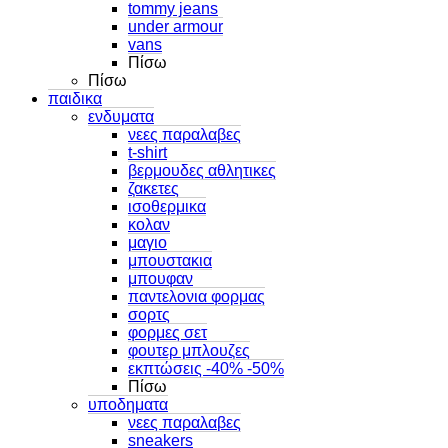
tommy jeans
under armour
vans
Πίσω
Πίσω
παιδικα
ενδυματα
νεες παραλαβες
t-shirt
βερμουδες αθλητικες
ζακετες
ισοθερμικα
κολαν
μαγιο
μπουστακια
μπουφαν
παντελονια φορμας
σορτς
φορμες σετ
φουτερ μπλουζες
εκπτώσεις -40% -50%
Πίσω
υποδηματα
νεες παραλαβες
sneakers