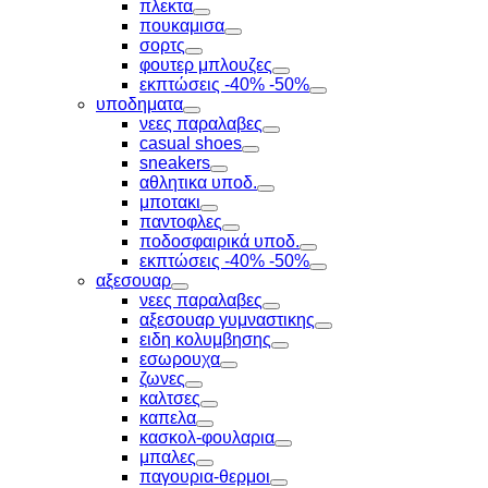
πλεκτα
Toggle
πουκαμισα
Toggle
σορτς
Toggle
φουτερ μπλουζες
Toggle
εκπτώσεις -40% -50%
Toggle
υποδηματα
Toggle
νεες παραλαβες
Toggle
casual shoes
Toggle
sneakers
Toggle
αθλητικα υποδ.
Toggle
μποτακι
Toggle
παντοφλες
Toggle
ποδοσφαιρικά υποδ.
Toggle
εκπτώσεις -40% -50%
Toggle
αξεσουαρ
Toggle
νεες παραλαβες
Toggle
αξεσουαρ γυμναστικης
Toggle
ειδη κολυμβησης
Toggle
εσωρουχα
Toggle
ζωνες
Toggle
καλτσες
Toggle
καπελα
Toggle
κασκολ-φουλαρια
Toggle
μπαλες
Toggle
παγουρια-θερμοι