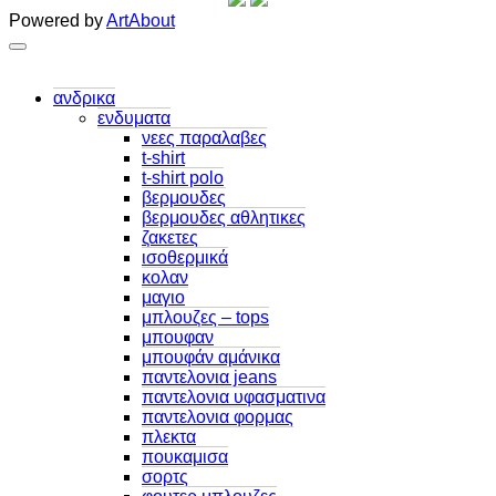
Powered by
ArtAbout
ανδρικα
ενδυματα
νεες παραλαβες
t-shirt
t-shirt polo
βερμουδες
βερμουδες αθλητικες
ζακετες
ισοθερμικά
κολαν
μαγιο
μπλουζες – tops
μπουφαν
μπουφάν αμάνικα
παντελονια jeans
παντελονια υφασματινα
παντελονια φορμας
πλεκτα
πουκαμισα
σορτς