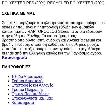
32,00€.
POLYESTER PES (80%), RECYCLED POLYESTER (20%)
ΣΧΕΤΙΚΑ ΜΕ ΜΑΣ
Σας καλωσορίζουμε στο ηλεκτρονικό κατάστημα raptopoulos-
stores.gr που είναι η ηλεκτρονική εξέλιξη των φυσικών
καταστημάτων RAPTOPOULOS Stores τα οποία εδρεύουν
στην πόλη της Ξάνθης. Τα καταστήματα μας
δραστηριοποιούνται στην ανδρική και γυναικεία casual και
βραδινή ένδυση, υπόδηση καθώς και σε αθλητικά ρούχα,
παπούτσια και αξεσουάρ σε συνεργασία με τα μεγαλύτερα
brands από την Ελληνική καθώς και την Παγκόσμια αγορά.
Καταστήματα
ΠΛΗΡΟΦΟΡΙΕΣ
Έξοδα Αποστολής
Τρόποι Αποστολής
Επιστροφές και Αλλαγές
Τρόποι Πληρωμής
Όροι & Προϋποθέσεις
Επικοινωνήστε μαζί μας
Καταστήματα