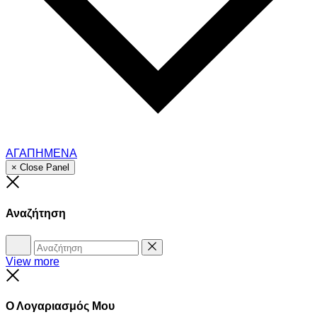
ΑΓΑΠΗΜΕΝΑ
× Close Panel
Close
Αναζήτηση
Αναζήτηση
Reset
View more
Close
Ο Λογαριασμός Μου