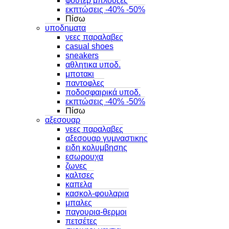
φουτερ μπλουζες
εκπτώσεις -40% -50%
Πίσω
υποδηματα
νεες παραλαβες
casual shoes
sneakers
αθλητικα υποδ.
μποτακι
παντοφλες
ποδοσφαιρικά υποδ.
εκπτώσεις -40% -50%
Πίσω
αξεσουαρ
νεες παραλαβες
αξεσουαρ γυμναστικης
ειδη κολυμβησης
εσωρουχα
ζωνες
καλτσες
καπελα
κασκολ-φουλαρια
μπαλες
παγουρια-θερμοι
πετσέτες