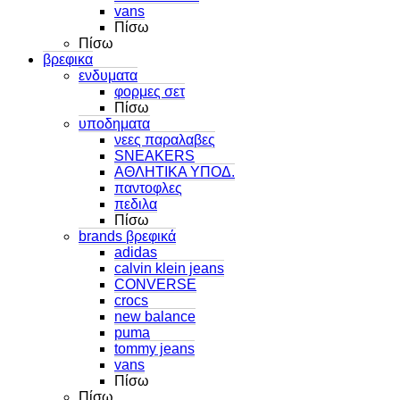
vans
Πίσω
Πίσω
βρεφικα
ενδυματα
φορμες σετ
Πίσω
υποδηματα
νεες παραλαβες
SNEAKERS
ΑΘΛΗΤΙΚΑ ΥΠΟΔ.
παντοφλες
πεδιλα
Πίσω
brands βρεφικά
adidas
calvin klein jeans
CONVERSE
crocs
new balance
puma
tommy jeans
vans
Πίσω
Πίσω