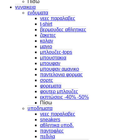
Πίσω
γυναικεια
ενδυματα
νεες παραλαβες
t-shirt
βερμουδες αθλητικες
ζακετες
κολαν
μαγιο
μπλουζες-tops
μπουστακια
μπουφαν
μπουφαν αμανικο
παντελονια φορμας
σορτς
φορεματα
φουτερ μπλουζες
εκπτώσεις -40% -50%
Πίσω
υποδηματα
νεες παραλαβες
sneakers
αθλητικα υποδ.
παντοφλες
πεδιλα