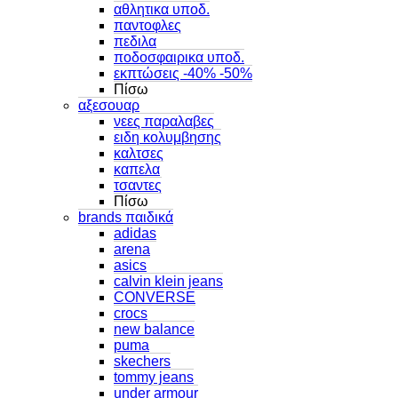
αθλητικα υποδ.
παντοφλες
πεδιλα
ποδοσφαιρικα υποδ.
εκπτώσεις -40% -50%
Πίσω
αξεσουαρ
νεες παραλαβες
ειδη κολυμβησης
καλτσες
καπελα
τσαντες
Πίσω
brands παιδικά
adidas
arena
asics
calvin klein jeans
CONVERSE
crocs
new balance
puma
skechers
tommy jeans
under armour