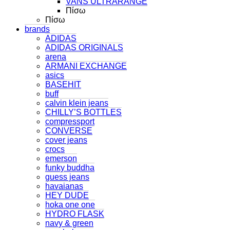
VANS ULTRARANGE
Πίσω
Πίσω
brands
ADIDAS
ADIDAS ORIGINALS
arena
ARMANI EXCHANGE
asics
BASEHIT
buff
calvin klein jeans
CHILLY’S BOTTLES
compressport
CONVERSE
cover jeans
crocs
emerson
funky buddha
guess jeans
havaianas
HEY DUDE
hoka one one
HYDRO FLASK
navy & green