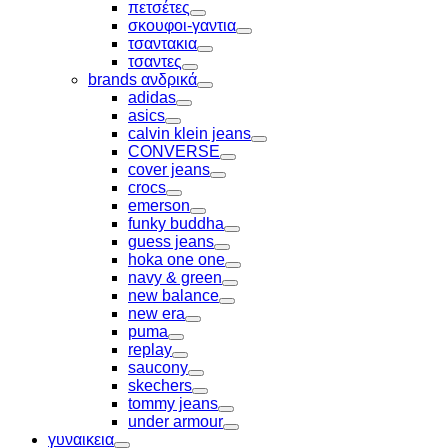
Toggle
πετσέτες
Toggle
σκουφοι-γαντια
Toggle
τσαντακια
Toggle
τσαντες
Toggle
brands ανδρικά
Toggle
adidas
Toggle
asics
Toggle
calvin klein jeans
Toggle
CONVERSE
Toggle
cover jeans
Toggle
crocs
Toggle
emerson
Toggle
funky buddha
Toggle
guess jeans
Toggle
hoka one one
Toggle
navy & green
Toggle
new balance
Toggle
new era
Toggle
puma
Toggle
replay
Toggle
saucony
Toggle
skechers
Toggle
tommy jeans
Toggle
under armour
Toggle
γυναικεια