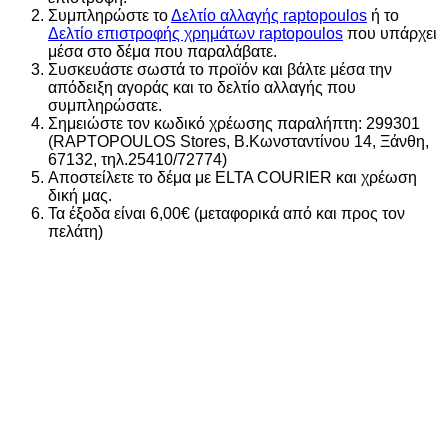
Συμπληρώστε το
Δελτίο αλλαγής raptopoulos
ή το
Δελτίο επιστροφής χρημάτων raptopoulos
που υπάρχει
μέσα στο δέμα που παραλάβατε.
Συσκευάστε σωστά το προϊόν και βάλτε μέσα την
απόδειξη αγοράς και το δελτίο αλλαγής που
συμπληρώσατε.
Σημειώστε τον κωδικό χρέωσης παραλήπτη: 299301
(RAPTOPOULOS Stores, Β.Κωνσταντίνου 14, Ξάνθη,
67132, τηλ.25410/72774)
Αποστείλετε το δέμα με ELTA COURIER και χρέωση
δική μας.
Τα έξοδα είναι 6,00€ (μεταφορικά από και προς τον
πελάτη)
New
Add to wishlist
Add to wishlist
Add to wishlist
Add to wishlist
Add to wishlist
Add to wishlist
Add to wishlist
Add to wishlist
ADIDAS ΓΥΝΑΙΚΕΙΟ BACKPACK
KH4605
28,00
€
Διαθέσιμα μεγέθη
ONE SIZE
Αγοράζοντας απο το φυσικό μας κατάστημα
-10%