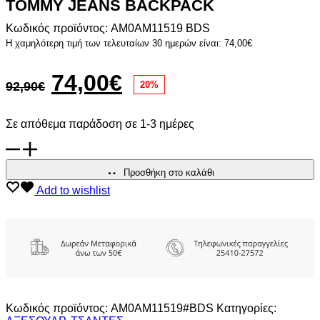
TOMMY JEANS BACKPACK
Κωδικός προϊόντος: AM0AM11519 BDS
Η χαμηλότερη τιμή των τελευταίων 30 ημερών είναι:
74,00
€
Original
Η
74,00
€
92,90
€
20%
price
τρέχουσα
Σε απόθεμα παράδοση σε 1-3 ημέρες
was:
τιμή
TOMMY
92,90€.
είναι:
JEANS
BACKPACK
Προσθήκη στο καλάθι
74,00€.
ποσότητα
Add to wishlist
Κωδικός προϊόντος:
AM0AM11519#BDS
Κατηγορίες: