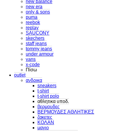
new balance
new era
only & sons
puma
reebok
replay
SAUCONY
skechers
staff jeans
tommy jeans
under armour
vans
x-code
Πίσω
outlet
ανδρικα
sneakers
t-shirt
t-shirt polo
αθλητικα υποδ.
βερμουδες
ΒΕΡΜΟΥΔΕΣ ΑΘΛΗΤΙΚΕΣ
ζακετες
ΚΟΛΑΝ
μαγιο