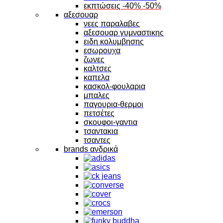
εκπτώσεις -40% -50%
αξεσουαρ
νεες παραλαβες
αξεσουαρ γυμναστικης
ειδη κολυμβησης
εσωρουχα
ζωνες
καλτσες
καπελα
κασκολ-φουλαρια
μπαλες
παγουρια-θερμοι
πετσέτες
σκουφοι-γαντια
τσαντακια
τσαντες
brands ανδρικά