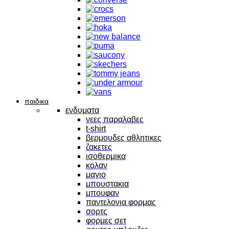
παιδικα
ενδυματα
νεες παραλαβες
t-shirt
βερμουδες αθλητικες
ζακετες
ισοθερμικα
κολαν
μαγιο
μπουστακια
μπουφαν
παντελονια φορμας
σορτς
φορμες σετ