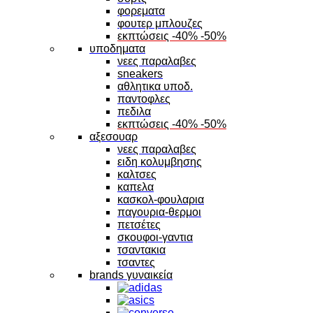
φορεματα
φουτερ μπλουζες
εκπτώσεις -40% -50%
υποδηματα
νεες παραλαβες
sneakers
αθλητικα υποδ.
παντοφλες
πεδιλα
εκπτώσεις -40% -50%
αξεσουαρ
νεες παραλαβες
ειδη κολυμβησης
καλτσες
καπελα
κασκολ-φουλαρια
παγουρια-θερμοι
πετσέτες
σκουφοι-γαντια
τσαντακια
τσαντες
brands γυναικεία