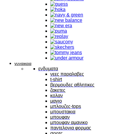
γυναικεια
ενδυματα
νεες παραλαβες
t-shirt
βερμουδες αθλητικες
ζακετες
κολαν
μαγιο
μπλουζες-tops
μπουστακια
μπουφαν
μπουφαν αμανικο
παντελονια φορμας
σορτς