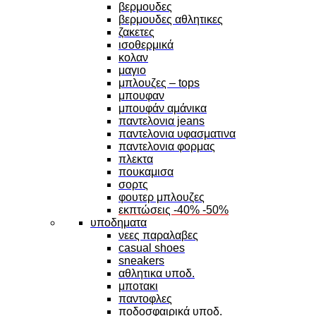
βερμουδες
βερμουδες αθλητικες
ζακετες
ισοθερμικά
κολαν
μαγιο
μπλουζες – tops
μπουφαν
μπουφάν αμάνικα
παντελονια jeans
παντελονια υφασματινα
παντελονια φορμας
πλεκτα
πουκαμισα
σορτς
φουτερ μπλουζες
εκπτώσεις -40% -50%
υποδηματα
νεες παραλαβες
casual shoes
sneakers
αθλητικα υποδ.
μποτακι
παντοφλες
ποδοσφαιρικά υποδ.