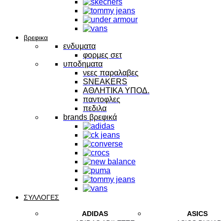
βρεφικα
ενδυματα
φορμες σετ
υποδηματα
νεες παραλαβες
SNEAKERS
ΑΘΛΗΤΙΚΑ ΥΠΟΔ.
παντοφλες
πεδιλα
brands βρεφικά
ΣΥΛΛΟΓΕΣ
ADIDAS
ASICS