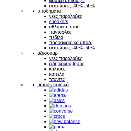
φουτερ μπλουζες
εκπτώσεις -40% -50%
υποδηματα
νεες παραλαβες
sneakers
αθλητικα υποδ.
παντοφλες
πεδιλα
ποδοσφαιρικα υποδ.
εκπτώσεις -40% -50%
αξεσουαρ
νεες παραλαβες
ειδη κολυμβησης
καλτσες
καπελα
τσαντες
brands παιδικά