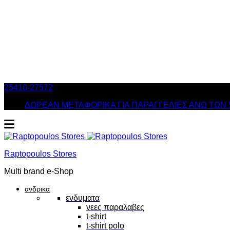
25410-27572
Τηλ. Παραγγελίες
/ Δευ-Σαβ: 09:00 – 14:00 & Τρ
ΔΩΡΕΑΝ ΜΕΤΑΦΟΡΙΚΑ ΓΙΑ ΠΑΡΑΓΓΕΛΙΕΣ ΑΝΩ ΤΩΝ 
Raptopoulos Stores
Multi brand e-Shop
ανδρικα
ενδυματα
νεες παραλαβες
t-shirt
t-shirt polo