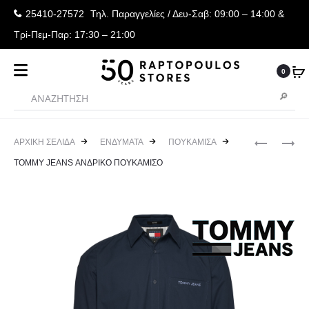
25410-27572
Τηλ. Παραγγελίες
/ Δευ-Σαβ: 09:00 – 14:00 &
Τρi-Πεμ-Παρ: 17:30 – 21:00
0
Produ
TOMMY
TOMMY
ΑΡΧΙΚΉ ΣΕΛΊΔΑ
ΕΝΔΥΜΑΤΑ
ΠΟΥΚΑΜΙΣΑ
JEANS
JEANS
navig
TOMMY JEANS ΑΝΔΡΙΚΟ ΠΟΥΚΑΜΙΣΟ
ΑΝΔΡΙΚΟ
ΑΝΔΡΙΚΟ
T-
ΠΟΥΚΑΜΙ
SHIRT