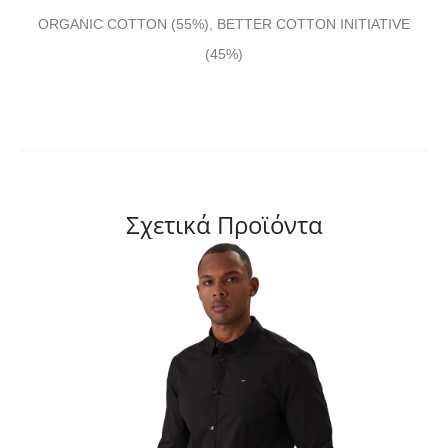
ORGANIC COTTON (55%), BETTER COTTON INITIATIVE
(45%)
Σχετικά Προϊόντα
Αυτό
το
προϊόν
έχει
πολλαπλές
παραλλαγές.
Οι