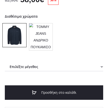
82,90
€
30%
price
τρέχουσα
Διαθέσιμα χρώματα
was:
τιμή
82,90€.
είναι:
58,00€.
Προσθήκη στο καλάθι