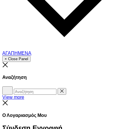
ΑΓΑΠΗΜΕΝΑ
× Close Panel
Close
Αναζήτηση
Αναζήτηση
Reset
View more
Close
Ο Λογαριασμός Μου
Σύνδεση
Εγγραφή