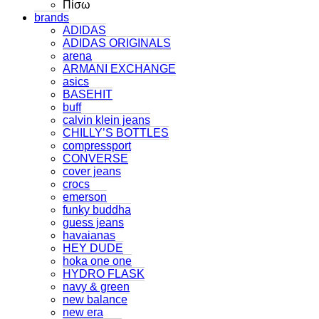
Πίσω
brands
ADIDAS
ADIDAS ORIGINALS
arena
ARMANI EXCHANGE
asics
BASEHIT
buff
calvin klein jeans
CHILLY’S BOTTLES
compressport
CONVERSE
cover jeans
crocs
emerson
funky buddha
guess jeans
havaianas
HEY DUDE
hoka one one
HYDRO FLASK
navy & green
new balance
new era