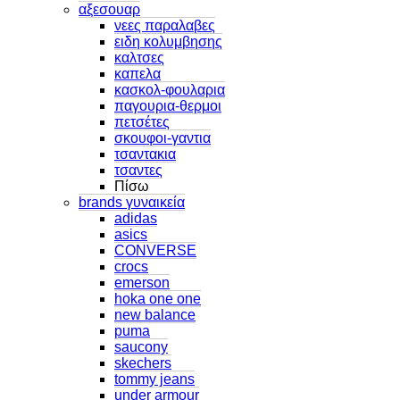
αξεσουαρ
νεες παραλαβες
ειδη κολυμβησης
καλτσες
καπελα
κασκολ-φουλαρια
παγουρια-θερμοι
πετσέτες
σκουφοι-γαντια
τσαντακια
τσαντες
Πίσω
brands γυναικεία
adidas
asics
CONVERSE
crocs
emerson
hoka one one
new balance
puma
saucony
skechers
tommy jeans
under armour