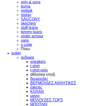
only & sons
puma
reebok
replay
SAUCONY
skechers
staff jeans
tommy jeans
under armour
vans
x-code
Πίσω
outlet
ανδρικα
sneakers
t-shirt
t-shirt polo
αθλητικα υποδ.
βερμουδες
ΒΕΡΜΟΥΔΕΣ ΑΘΛΗΤΙΚΕΣ
ζακετες
ΚΟΛΑΝ
μαγιο
ΜΠΛΟΥΖΕΣ-TOPS
ΜΠΟΤΑΚΙ