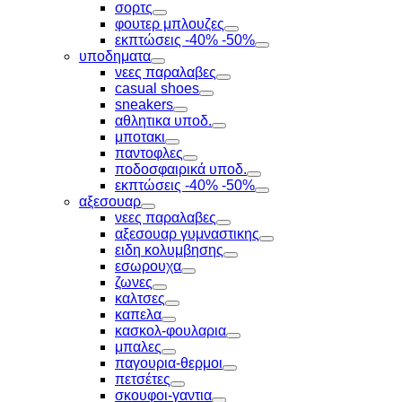
Toggle
σορτς
Toggle
φουτερ μπλουζες
Toggle
εκπτώσεις -40% -50%
Toggle
υποδηματα
Toggle
νεες παραλαβες
Toggle
casual shoes
Toggle
sneakers
Toggle
αθλητικα υποδ.
Toggle
μποτακι
Toggle
παντοφλες
Toggle
ποδοσφαιρικά υποδ.
Toggle
εκπτώσεις -40% -50%
Toggle
αξεσουαρ
Toggle
νεες παραλαβες
Toggle
αξεσουαρ γυμναστικης
Toggle
ειδη κολυμβησης
Toggle
εσωρουχα
Toggle
ζωνες
Toggle
καλτσες
Toggle
καπελα
Toggle
κασκολ-φουλαρια
Toggle
μπαλες
Toggle
παγουρια-θερμοι
Toggle
πετσέτες
Toggle
σκουφοι-γαντια