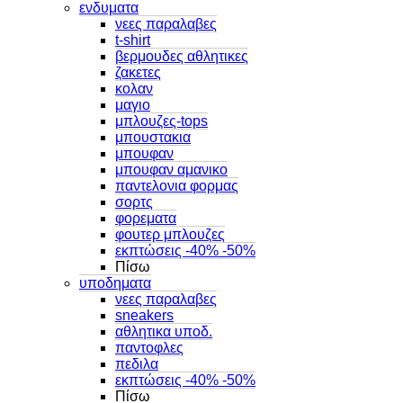
ενδυματα
νεες παραλαβες
t-shirt
βερμουδες αθλητικες
ζακετες
κολαν
μαγιο
μπλουζες-tops
μπουστακια
μπουφαν
μπουφαν αμανικο
παντελονια φορμας
σορτς
φορεματα
φουτερ μπλουζες
εκπτώσεις -40% -50%
Πίσω
υποδηματα
νεες παραλαβες
sneakers
αθλητικα υποδ.
παντοφλες
πεδιλα
εκπτώσεις -40% -50%
Πίσω