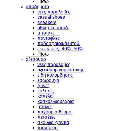
Πίσω
υποδηματα
νεες παραλαβες
casual shoes
sneakers
αθλητικα υποδ.
μποτακι
παντοφλες
ποδοσφαιρικά υποδ.
εκπτώσεις -40% -50%
Πίσω
αξεσουαρ
νεες παραλαβες
αξεσουαρ γυμναστικης
ειδη κολυμβησης
εσωρουχα
ζωνες
καλτσες
καπελα
κασκολ-φουλαρια
μπαλες
παγουρια-θερμοι
πετσέτες
σκουφοι-γαντια
τσαντακια