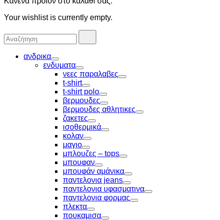
Κανένα προϊόν στο καλάθι σας.
Your wishlist is currently empty.
Αναζήτησα
Αναζήτηση
για:
ανδρικα
Toggle
ενδυματα
Toggle
νεες παραλαβες
Toggle
t-shirt
Toggle
t-shirt polo
Toggle
βερμουδες
Toggle
βερμουδες αθλητικες
Toggle
ζακετες
Toggle
ισοθερμικά
Toggle
κολαν
Toggle
μαγιο
Toggle
μπλουζες – tops
Toggle
μπουφαν
Toggle
μπουφάν αμάνικα
Toggle
παντελονια jeans
Toggle
παντελονια υφασματινα
Toggle
παντελονια φορμας
Toggle
πλεκτα
Toggle
πουκαμισα