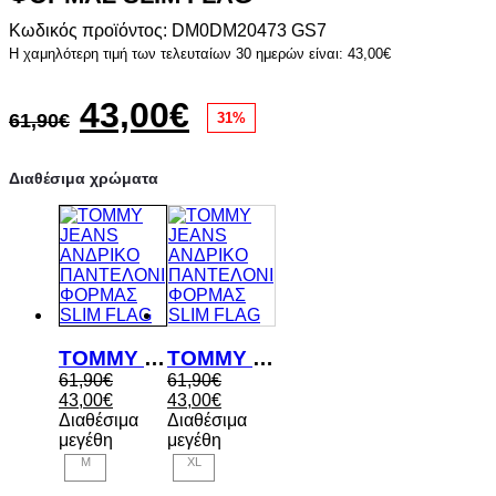
Κωδικός προϊόντος: DM0DM20473 GS7
Η χαμηλότερη τιμή των τελευταίων 30 ημερών είναι:
43,00
€
Original
Η
43,00
€
61,90
€
31%
price
τρέχουσα
Διαθέσιμα χρώματα
was:
τιμή
61,90€.
είναι:
43,00€.
TOMMY JEANS ΑΝΔΡΙΚΟ ΠΑΝΤΕΛΟΝΙ ΦΟΡΜΑΣ SLIM FLAG
TOMMY JEANS ΑΝΔΡΙΚΟ ΠΑΝΤΕΛΟΝΙ ΦΟΡΜΑΣ SLIM FLAG
Original
Original
61,90
€
61,90
€
price
Η
price
Η
43,00
€
43,00
€
was:
τρέχουσα
was:
τρέχουσα
Διαθέσιμα
Διαθέσιμα
61,90€.
τιμή
61,90€.
τιμή
μεγέθη
μεγέθη
είναι:
είναι:
M
XL
43,00€.
43,00€.