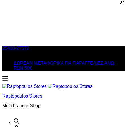
25410-27572
Τηλ. Παραγγελίες
/ Δευ-Σαβ: 09:00 – 14:00 &
Τρi-Πεμ-Παρ: 17:30 – 21:00
ΔΩΡΕΑΝ ΜΕΤΑΦΟΡΙΚΑ ΓΙΑ ΠΑΡΑΓΓΕΛΙΕΣ ΑΝΩ
ΤΩΝ 50€
Raptopoulos Stores
Multi brand e-Shop
Αναζήτηση