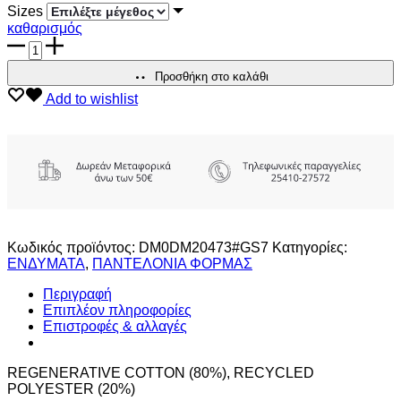
Sizes
καθαρισμός
TOMMY
JEANS
ΑΝΔΡΙΚΟ
Προσθήκη στο καλάθι
ΠΑΝΤΕΛΟΝΙ
Add to wishlist
ΦΟΡΜΑΣ
SLIM
FLAG
ποσότητα
Κωδικός προϊόντος:
DM0DM20473#GS7
Κατηγορίες:
ΕΝΔΥΜΑΤΑ
,
ΠΑΝΤΕΛΟΝΙΑ ΦΟΡΜΑΣ
Περιγραφή
Επιπλέον πληροφορίες
Επιστροφές & αλλαγές
REGENERATIVE COTTON (80%), RECYCLED
POLYESTER (20%)