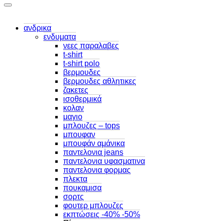
ανδρικα
ενδυματα
νεες παραλαβες
t-shirt
t-shirt polo
βερμουδες
βερμουδες αθλητικες
ζακετες
ισοθερμικά
κολαν
μαγιο
μπλουζες – tops
μπουφαν
μπουφάν αμάνικα
παντελονια jeans
παντελονια υφασματινα
παντελονια φορμας
πλεκτα
πουκαμισα
σορτς
φουτερ μπλουζες
εκπτώσεις -40% -50%