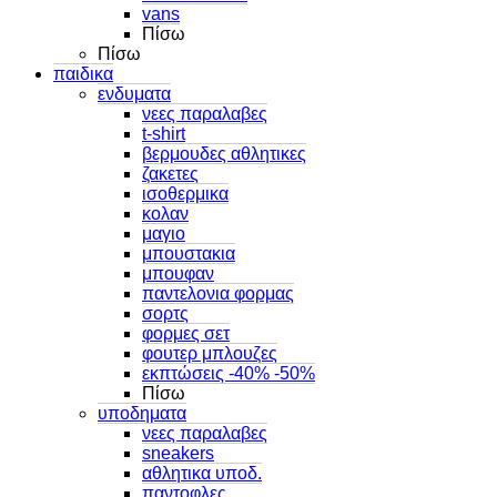
vans
Πίσω
Πίσω
παιδικα
ενδυματα
νεες παραλαβες
t-shirt
βερμουδες αθλητικες
ζακετες
ισοθερμικα
κολαν
μαγιο
μπουστακια
μπουφαν
παντελονια φορμας
σορτς
φορμες σετ
φουτερ μπλουζες
εκπτώσεις -40% -50%
Πίσω
υποδηματα
νεες παραλαβες
sneakers
αθλητικα υποδ.
παντοφλες