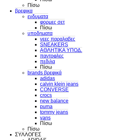
Πίσω
βρεφικα
ενδυματα
φορμες σετ
Πίσω
υποδηματα
νεες παραλαβες
SNEAKERS
ΑΘΛΗΤΙΚΑ ΥΠΟΔ.
παντοφλες
πεδιλα
Πίσω
brands βρεφικά
adidas
calvin klein jeans
CONVERSE
crocs
new balance
puma
tommy jeans
vans
Πίσω
Πίσω
ΣΥΛΛΟΓΕΣ