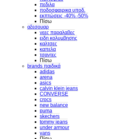
πεδιλα
ποδοσφαιρικα υποδ.
εκπτώσεις -40% -50%
Πίσω
αξεσουαρ
νεες παραλαβες
ειδη κολυμβησης
καλτσες
καπελα
τσαντες
Πίσω
brands παιδικά
adidas
arena
asics
calvin klein jeans
CONVERSE
crocs
new balance
puma
skechers
tommy jeans
under armour
vans
Πίσω