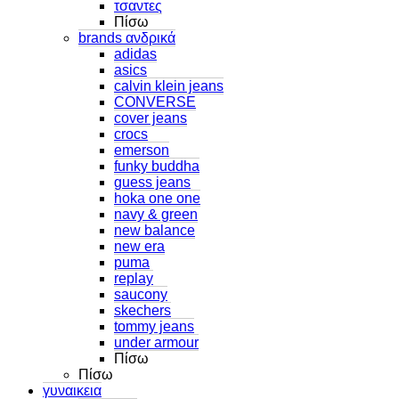
τσαντες
Πίσω
brands ανδρικά
adidas
asics
calvin klein jeans
CONVERSE
cover jeans
crocs
emerson
funky buddha
guess jeans
hoka one one
navy & green
new balance
new era
puma
replay
saucony
skechers
tommy jeans
under armour
Πίσω
Πίσω
γυναικεια