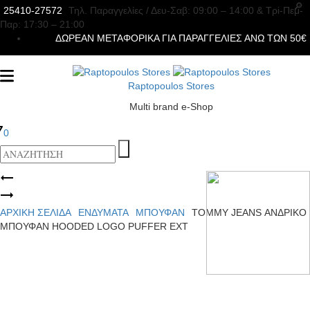
25410-27572
Τηλ. Παραγγελίες
/ Δευ-Σαβ: 09:00 – 14:00 & Τρi-Πεμ-
Παρ: 17:30 – 21:00
ΔΩΡΕΑΝ ΜΕΤΑΦΟΡΙΚΑ ΓΙΑ ΠΑΡΑΓΓΕΛΙΕΣ ΑΝΩ ΤΩΝ 50€
Raptopoulos Stores
Multi brand e-Shop
0
Product
TOMMY
JEANS
TOMMY
navigation
ΑΝΔΡΙΚΟ
JEANS
ΑΡΧΙΚΉ ΣΕΛΊΔΑ
ΕΝΔΥΜΑΤΑ
ΜΠΟΥΦΑΝ
TOMMY JEANS ΑΝΔΡΙΚΟ
ΜΠΟΥΦΑΝ
ΑΝΔΡΙΚΟ
ΜΠΟΥΦΑΝ HOODED LOGO PUFFER EXT
HOODED
ΜΠΟΥΦΑΝ
LOGO
HOODED
PUFFER
LOGO
EXT
PUFFER
EXT