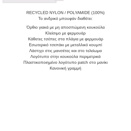
RECYCLED NYLON / POLYAMIDE (100%)
Το ανδρικό μπουφάν διαθέτει:
Όρθιο γιακά με μη αποσπώμενη κουκούλα
Κλείσιμο με φερμουάρ
Κάθετες τσέπες στα πλάγια με φερμουάρ
Εσωτερικό τσεπάκι με μεταλλικό κουμπί
Λάστιχο στις μανσέτες και στο τελείωμα
Λογότυπο στην κουκούλα περιμετρικά
Πλαστικοποιημένο λογότυπο patch στο μανίκι
Κανονική γραμμή
Αυτό
Add to wishlist
το
NAVY & GREEN ΤΖΑΚΕΤ ΕΛΑΦΡΥ
προϊόν
24HS.032 BLUE
έχει
Original
Η
πολλαπλές
239,00
€
191,00
€
20%
price
τρέχουσα
παραλλαγές.
Διαθέσιμα μεγέθη