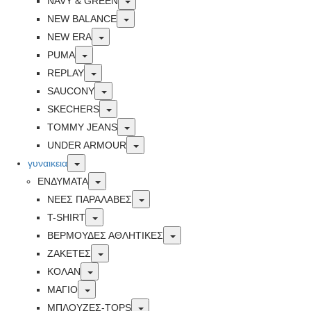
Toggle
NAVY & GREEN
Toggle
NEW BALANCE
Toggle
NEW ERA
Toggle
PUMA
Toggle
REPLAY
Toggle
SAUCONY
Toggle
SKECHERS
Toggle
TOMMY JEANS
Toggle
UNDER ARMOUR
Toggle
γυναικεια
Toggle
ΕΝΔΥΜΑΤΑ
Toggle
ΝΕΕΣ ΠΑΡΑΛΑΒΕΣ
Toggle
T-SHIRT
Toggle
ΒΕΡΜΟΥΔΕΣ ΑΘΛΗΤΙΚΕΣ
Toggle
ΖΑΚΕΤΕΣ
Toggle
ΚΟΛΑΝ
Toggle
ΜΑΓΙΟ
Toggle
ΜΠΛΟΥΖΕΣ-TOPS