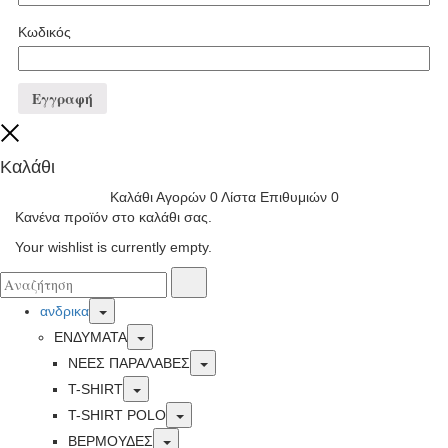
Κωδικός
Εγγραφή
Close
Καλάθι
Καλάθι Αγορών
0
Λίστα Επιθυμιών
0
Κανένα προϊόν στο καλάθι σας.
Your wishlist is currently empty.
Αναζήτησα
Αναζήτηση
για:
Toggle
ανδρικα
Toggle
ΕΝΔΥΜΑΤΑ
Toggle
ΝΕΕΣ ΠΑΡΑΛΑΒΕΣ
Toggle
T-SHIRT
Toggle
T-SHIRT POLO
Toggle
ΒΕΡΜΟΥΔΕΣ