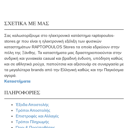
price
τρέχουσα
Οι
Διαθέσιμα μεγέθη
was:
τιμή
επιλογές
S
M
154,90€.
L
είναι:
XL
μπορούν
139,00€.
να
ΣΧΕΤΙΚΑ ΜΕ ΜΑΣ
επιλεγούν
στη
Σας καλωσορίζουμε στο ηλεκτρονικό κατάστημα raptopoulos-
σελίδα
stores.gr που είναι η ηλεκτρονική εξέλιξη των φυσικών
του
καταστημάτων RAPTOPOULOS Stores τα οποία εδρεύουν στην
προϊόντος
πόλη της Ξάνθης. Τα καταστήματα μας δραστηριοποιούνται στην
ανδρική και γυναικεία casual και βραδινή ένδυση, υπόδηση καθώς
και σε αθλητικά ρούχα, παπούτσια και αξεσουάρ σε συνεργασία με
τα μεγαλύτερα brands από την Ελληνική καθώς και την Παγκόσμια
αγορά.
Καταστήματα
ΠΛΗΡΟΦΟΡΙΕΣ
Έξοδα Αποστολής
Τρόποι Αποστολής
Επιστροφές και Αλλαγές
Τρόποι Πληρωμής
Όροι & Προϋποθέσεις