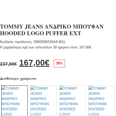
TOMMY JEANS ΑΝΔΡΙΚΟ ΜΠΟΥΦΑΝ
HOODED LOGO PUFFER EXT
Κωδικός προϊόντος: DM0DM22044 M1L
Η χαμηλότερη τιμή των τελευταίων 30 ημερών είναι:
167,00
€
Original
Η
167,00
€
30%
237,90
€
price
τρέχουσα
Διαθέσιμα χρώματα
was:
τιμή
237,90€.
είναι:
167,00€.