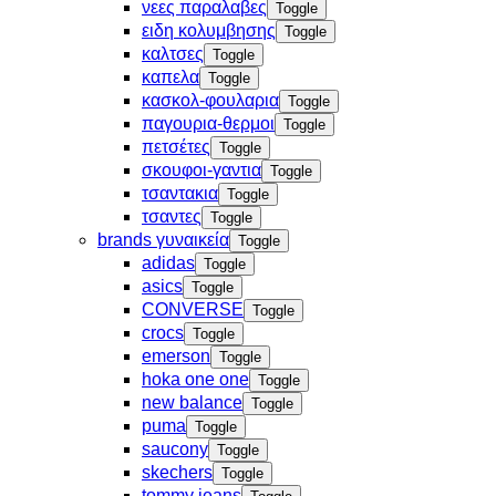
νεες παραλαβες
Toggle
ειδη κολυμβησης
Toggle
καλτσες
Toggle
καπελα
Toggle
κασκολ-φουλαρια
Toggle
παγουρια-θερμοι
Toggle
πετσέτες
Toggle
σκουφοι-γαντια
Toggle
τσαντακια
Toggle
τσαντες
Toggle
brands γυναικεία
Toggle
adidas
Toggle
asics
Toggle
CONVERSE
Toggle
crocs
Toggle
emerson
Toggle
hoka one one
Toggle
new balance
Toggle
puma
Toggle
saucony
Toggle
skechers
Toggle
tommy jeans