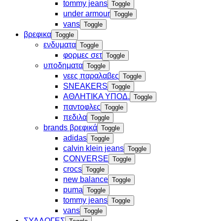
tommy jeans
Toggle
under armour
Toggle
vans
Toggle
βρεφικα
Toggle
ενδυματα
Toggle
φορμες σετ
Toggle
υποδηματα
Toggle
νεες παραλαβες
Toggle
SNEAKERS
Toggle
ΑΘΛΗΤΙΚΑ ΥΠΟΔ.
Toggle
παντοφλες
Toggle
πεδιλα
Toggle
brands βρεφικά
Toggle
adidas
Toggle
calvin klein jeans
Toggle
CONVERSE
Toggle
crocs
Toggle
new balance
Toggle
puma
Toggle
tommy jeans
Toggle
vans
Toggle
ΣΥΛΛΟΓΕΣ