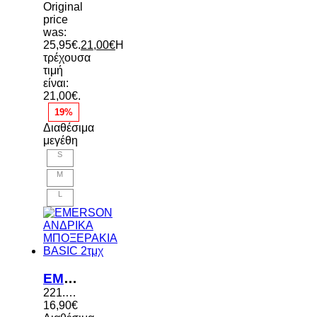
Original
price
was:
25,95€.
21,00
€
Η
τρέχουσα
τιμή
είναι:
21,00€.
19%
Διαθέσιμα
μεγέθη
S
M
L
EMERSON ΑΝΔΡΙΚΑ ΜΠΟΞΕΡΑΚΙΑ BASIC 2τμχ
221.EM06.06 BLACK
16,90
€