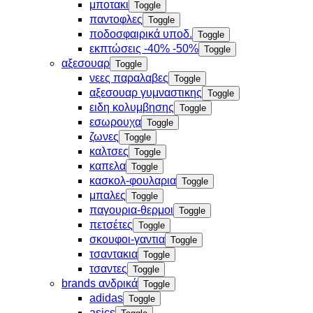
μποτακι
Toggle
παντοφλες
Toggle
ποδοσφαιρικά υποδ.
Toggle
εκπτώσεις -40% -50%
Toggle
αξεσουαρ
Toggle
νεες παραλαβες
Toggle
αξεσουαρ γυμναστικης
Toggle
ειδη κολυμβησης
Toggle
εσωρουχα
Toggle
ζωνες
Toggle
καλτσες
Toggle
καπελα
Toggle
κασκολ-φουλαρια
Toggle
μπαλες
Toggle
παγουρια-θερμοι
Toggle
πετσέτες
Toggle
σκουφοι-γαντια
Toggle
τσαντακια
Toggle
τσαντες
Toggle
brands ανδρικά
Toggle
adidas
Toggle
asics