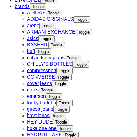
Toggle
brands
Toggle
ADIDAS
Toggle
ADIDAS ORIGINALS
Toggle
arena
Toggle
ARMANI EXCHANGE
Toggle
asics
Toggle
BASEHIT
Toggle
buff
Toggle
calvin klein jeans
Toggle
CHILLY’S BOTTLES
Toggle
compressport
Toggle
CONVERSE
Toggle
cover jeans
Toggle
crocs
Toggle
emerson
Toggle
funky buddha
Toggle
guess jeans
Toggle
havaianas
Toggle
HEY DUDE
Toggle
hoka one one
Toggle
HYDRO FLASK
Toggle