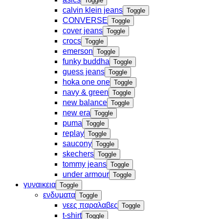
Toggle
calvin klein jeans
Toggle
CONVERSE
Toggle
cover jeans
Toggle
crocs
Toggle
emerson
Toggle
funky buddha
Toggle
guess jeans
Toggle
hoka one one
Toggle
navy & green
Toggle
new balance
Toggle
new era
Toggle
puma
Toggle
replay
Toggle
saucony
Toggle
skechers
Toggle
tommy jeans
Toggle
under armour
Toggle
γυναικεια
Toggle
ενδυματα
Toggle
νεες παραλαβες
Toggle
t-shirt
Toggle