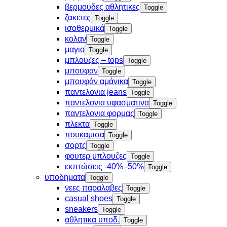
βερμουδες αθλητικες
Toggle
ζακετες
Toggle
ισοθερμικά
Toggle
κολαν
Toggle
μαγιο
Toggle
μπλουζες – tops
Toggle
μπουφαν
Toggle
μπουφάν αμάνικα
Toggle
παντελονια jeans
Toggle
παντελονια υφασματινα
Toggle
παντελονια φορμας
Toggle
πλεκτα
Toggle
πουκαμισα
Toggle
σορτς
Toggle
φουτερ μπλουζες
Toggle
εκπτώσεις -40% -50%
Toggle
υποδηματα
Toggle
νεες παραλαβες
Toggle
casual shoes
Toggle
sneakers
Toggle
αθλητικα υποδ.
Toggle