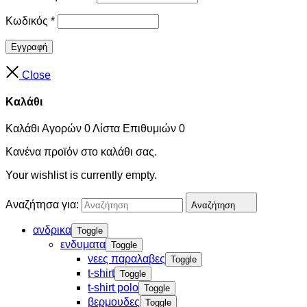
Κωδικός
*
Εγγραφή
Close
Καλάθι
Καλάθι Αγορών
0
Λίστα Επιθυμιών
0
Κανένα προϊόν στο καλάθι σας.
Your wishlist is currently empty.
Αναζήτησα για:
Αναζήτηση
ανδρικα
Toggle
ενδυματα
Toggle
νεες παραλαβες
Toggle
t-shirt
Toggle
t-shirt polo
Toggle
βερμουδες
Toggle