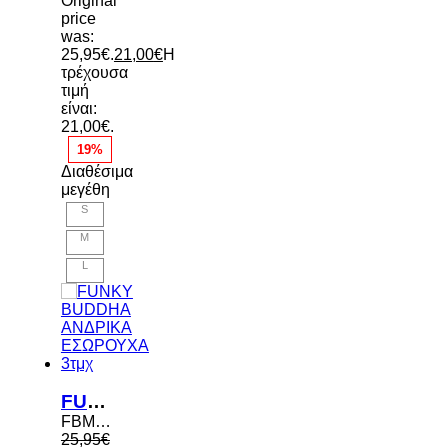
Original
price
was:
25,95€.
21,00
€
Η
τρέχουσα
τιμή
είναι:
21,00€.
19%
Διαθέσιμα
μεγέθη
S
M
L
FUNKY BUDDHA ΑΝΔΡΙΚΑ ΕΣΩΡΟΥΧΑ 3τμχ
FBM013-088-10 BLACK
25,95
€