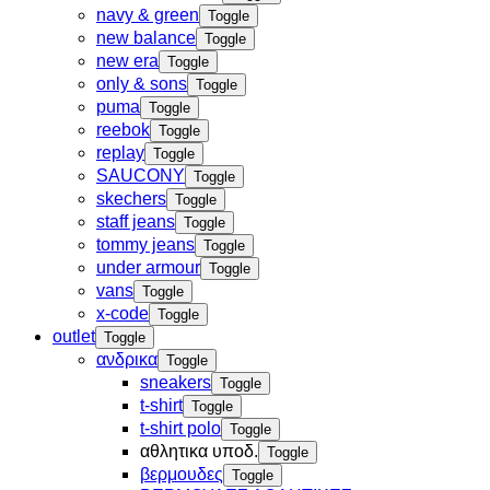
navy & green
Toggle
new balance
Toggle
new era
Toggle
only & sons
Toggle
puma
Toggle
reebok
Toggle
replay
Toggle
SAUCONY
Toggle
skechers
Toggle
staff jeans
Toggle
tommy jeans
Toggle
under armour
Toggle
vans
Toggle
x-code
Toggle
outlet
Toggle
ανδρικα
Toggle
sneakers
Toggle
t-shirt
Toggle
t-shirt polo
Toggle
αθλητικα υποδ.
Toggle
βερμουδες
Toggle