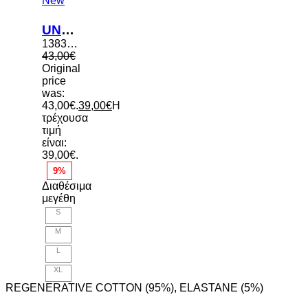
New
UNDER ARMOUR ΑΝΔΡΙΚΑ ΕΣΩΡΟΥΧΑ COTTON 3in 3τμχ
1383891 001
43,00
€
Original
price
was:
43,00€.
39,00
€
Η
τρέχουσα
τιμή
είναι:
39,00€.
9%
Διαθέσιμα
μεγέθη
S
M
L
XL
REGENERATIVE COTTON (95%), ELASTANE (5%)