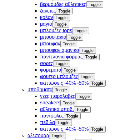
βερμουδες αθλητικες
Toggle
ζακετες
Toggle
κολαν
Toggle
μαγιο
Toggle
μπλουζες-tops
Toggle
μπουστακια
Toggle
μπουφαν
Toggle
μπουφαν αμανικο
Toggle
παντελονια φορμας
Toggle
σορτς
Toggle
φορεματα
Toggle
φουτερ μπλουζες
Toggle
εκπτώσεις -40% -50%
Toggle
υποδηματα
Toggle
νεες παραλαβες
Toggle
sneakers
Toggle
αθλητικα υποδ.
Toggle
παντοφλες
Toggle
πεδιλα
Toggle
εκπτώσεις -40% -50%
Toggle
αξεσουαρ
Toggle