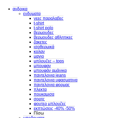
ανδρικα
ενδυματα
νεες παραλαβες
t-shirt
t-shirt polo
βερμουδες
βερμουδες αθλητικες
ζακετες
ισοθερμικά
κολαν
μαγιο
μπλουζες – tops
μπουφαν
μπουφάν αμάνικα
παντελονια jeans
παντελονια υφασματινα
παντελονια φορμας
πλεκτα
πουκαμισα
σορτς
φουτερ μπλουζες
εκπτώσεις -40% -50%
Πίσω
υποδηματα