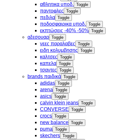
αθλητικα υποδ.
Toggle
παντοφλες
Toggle
πεδιλα
Toggle
ποδοσφαιρικα υποδ.
Toggle
εκπτώσεις -40% -50%
Toggle
αξεσουαρ
Toggle
νεες παραλαβες
Toggle
ειδη κολυμβησης
Toggle
καλτσες
Toggle
καπελα
Toggle
τσαντες
Toggle
brands παιδικά
Toggle
adidas
Toggle
arena
Toggle
asics
Toggle
calvin klein jeans
Toggle
CONVERSE
Toggle
crocs
Toggle
new balance
Toggle
puma
Toggle
skechers
Toggle