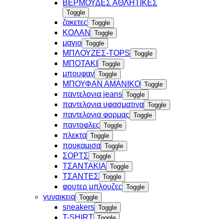
ΒΕΡΜΟΥΔΕΣ ΑΘΛΗΤΙΚΕΣ
Toggle
ζακετες
Toggle
ΚΟΛΑΝ
Toggle
μαγιο
Toggle
ΜΠΛΟΥΖΕΣ-TOPS
Toggle
ΜΠΟΤΑΚΙ
Toggle
μπουφαν
Toggle
ΜΠΟΥΦΑΝ ΑΜΑΝΙΚΟ
Toggle
παντελονια jeans
Toggle
παντελονια υφασματινα
Toggle
παντελονια φορμας
Toggle
παντοφλες
Toggle
πλεκτα
Toggle
πουκαμισα
Toggle
ΣΟΡΤΣ
Toggle
ΤΣΑΝΤΑΚΙΑ
Toggle
ΤΣΑΝΤΕΣ
Toggle
φουτερ μπλουζες
Toggle
γυναικεια
Toggle
sneakers
Toggle
T-SHIRT
Toggle