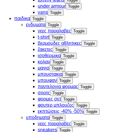
Toggle
under armour
Toggle
vans
Toggle
παιδικα
Toggle
ενδυματα
Toggle
νεες παραλαβες
Toggle
t-shirt
Toggle
βερμουδες αθλητικες
Toggle
ζακετες
Toggle
ισοθερμικα
Toggle
κολαν
Toggle
μαγιο
Toggle
μπουστακια
Toggle
μπουφαν
Toggle
παντελονια φορμας
Toggle
σορτς
Toggle
φορμες σετ
Toggle
φουτερ μπλουζες
Toggle
εκπτώσεις -40% -50%
Toggle
υποδηματα
Toggle
νεες παραλαβες
Toggle
sneakers
Toggle