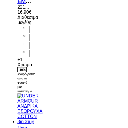
EMERSON ΑΝΔΡΙΚΑ ΜΠΟΞΕΡΑΚΙΑ BASIC 2τμχ
221.EM06.06 BLACK-D. GREY
16,90
€
Διαθέσιμα
μεγέθη
S
M
L
XL
+1
Χρώμα
-10%
Αγοράζοντας
απο το
φυσικό
μας
κατάστημα