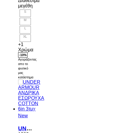
Διαθέσιμα
μεγέθη
S
M
L
XL
+1
Χρώμα
-10%
Αγοράζοντας
απο το
φυσικό
μας
κατάστημα
New
UNDER ARMOUR ΑΝΔΡΙΚΑ ΕΣΩΡΟΥΧΑ COTTON 6in 3τμχ