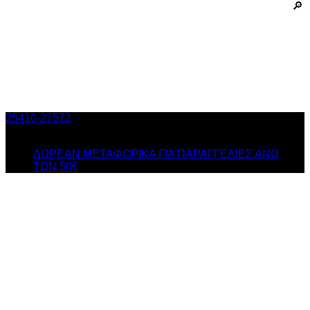
25410-27572
Τηλ. Παραγγελίες
/ Δευ-Σαβ: 09:00 – 14:00 &
Τρi-Πεμ-Παρ: 17:30 – 21:00
ΔΩΡΕΑΝ ΜΕΤΑΦΟΡΙΚΑ ΓΙΑ ΠΑΡΑΓΓΕΛΙΕΣ ΑΝΩ
ΤΩΝ 50€