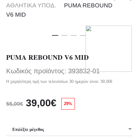
Pro
ΑΘΛΗΤΙΚΑ ΥΠΟΔ.
PUMA REBOUND
REBO
CASSI
nav
V6 MID
V6
LUX
LOW
PUMA REBOUND V6 MID
Κωδικός προϊόντος: 393832-01
Η χαμηλότερη τιμή των τελευταίων 30 ημερών είναι:
39,00
€
Original
Η
39,00
€
55,00
€
29%
price
τρέχουσα