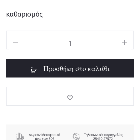
was:
τιμή
καθαρισμός
55,00€.
είναι:
PUMA
39,00€.
REBOUND
V6
Προσθήκη στο καλάθι
MID
ποσότητα