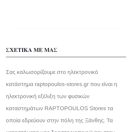
επιλογέ
μπορού
να
επιλεγο
ΣΧΕΤΙΚΑ ΜΕ ΜΑΣ
στη
Σας καλωσορίζουμε στο ηλεκτρονικό
σελίδα
κατάστημα raptopoulos-stores.gr που είναι η
του
ηλεκτρονική εξέλιξη των φυσικών
προϊόντ
καταστημάτων RAPTOPOULOS Stores τα
οποία εδρεύουν στην πόλη της Ξάνθης. Τα