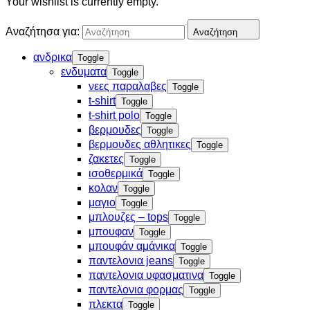
Your wishlist is currently empty.
Αναζήτησα για:
Αναζήτηση
ανδρικα
Toggle
ενδυματα
Toggle
νεες παραλαβες
Toggle
t-shirt
Toggle
t-shirt polo
Toggle
βερμουδες
Toggle
βερμουδες αθλητικες
Toggle
ζακετες
Toggle
ισοθερμικά
Toggle
κολαν
Toggle
μαγιο
Toggle
μπλουζες – tops
Toggle
μπουφαν
Toggle
μπουφάν αμάνικα
Toggle
παντελονια jeans
Toggle
παντελονια υφασματινα
Toggle
παντελονια φορμας
Toggle
πλεκτα
Toggle