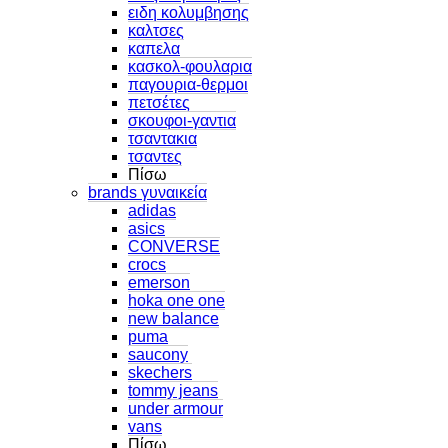
ειδη κολυμβησης
καλτσες
καπελα
κασκολ-φουλαρια
παγουρια-θερμοι
πετσέτες
σκουφοι-γαντια
τσαντακια
τσαντες
Πίσω
brands γυναικεία
adidas
asics
CONVERSE
crocs
emerson
hoka one one
new balance
puma
saucony
skechers
tommy jeans
under armour
vans
Πίσω