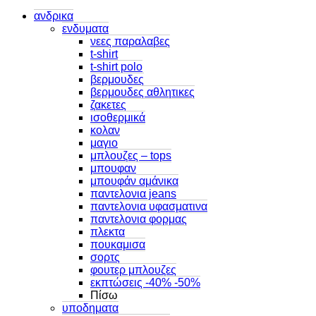
ανδρικα
ενδυματα
νεες παραλαβες
t-shirt
t-shirt polo
βερμουδες
βερμουδες αθλητικες
ζακετες
ισοθερμικά
κολαν
μαγιο
μπλουζες – tops
μπουφαν
μπουφάν αμάνικα
παντελονια jeans
παντελονια υφασματινα
παντελονια φορμας
πλεκτα
πουκαμισα
σορτς
φουτερ μπλουζες
εκπτώσεις -40% -50%
Πίσω
υποδηματα