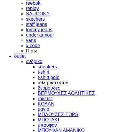
reebok
replay
SAUCONY
skechers
staff jeans
tommy jeans
under armour
vans
x-code
Πίσω
outlet
ανδρικα
sneakers
t-shirt
t-shirt polo
αθλητικα υποδ.
βερμουδες
ΒΕΡΜΟΥΔΕΣ ΑΘΛΗΤΙΚΕΣ
ζακετες
ΚΟΛΑΝ
μαγιο
ΜΠΛΟΥΖΕΣ-TOPS
ΜΠΟΤΑΚΙ
μπουφαν
ΜΠΟΥΦΑΝ ΑΜΑΝΙΚΟ