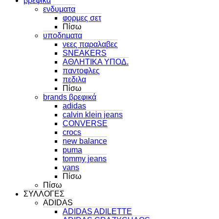
βρεφικα
ενδυματα
φορμες σετ
Πίσω
υποδηματα
νεες παραλαβες
SNEAKERS
ΑΘΛΗΤΙΚΑ ΥΠΟΔ.
παντοφλες
πεδιλα
Πίσω
brands βρεφικά
adidas
calvin klein jeans
CONVERSE
crocs
new balance
puma
tommy jeans
vans
Πίσω
Πίσω
ΣΥΛΛΟΓΕΣ
ADIDAS
ADIDAS ADILETTE