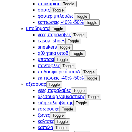
πουκαμισα
Toggle
σορτς
Toggle
φουτερ μπλουζες
Toggle
εκπτώσεις -40% -50%
Toggle
υποδηματα
Toggle
νεες παραλαβες
Toggle
casual shoes
Toggle
sneakers
Toggle
αθλητικα υποδ.
Toggle
μποτακι
Toggle
παντοφλες
Toggle
ποδοσφαιρικά υποδ.
Toggle
εκπτώσεις -40% -50%
Toggle
αξεσουαρ
Toggle
νεες παραλαβες
Toggle
αξεσουαρ γυμναστικης
Toggle
ειδη κολυμβησης
Toggle
εσωρουχα
Toggle
ζωνες
Toggle
καλτσες
Toggle
καπελα
Toggle