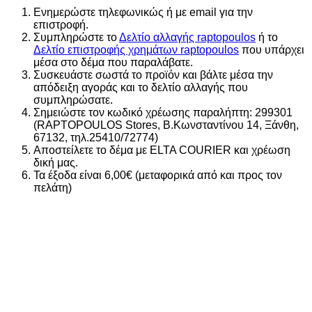
Ενημερώστε τηλεφωνικώς ή με email για την
επιστροφή.
Συμπληρώστε το
Δελτίο αλλαγής raptopoulos
ή το
Δελτίο επιστροφής χρημάτων raptopoulos
που υπάρχει
μέσα στο δέμα που παραλάβατε.
Συσκευάστε σωστά το προϊόν και βάλτε μέσα την
απόδειξη αγοράς και το δελτίο αλλαγής που
συμπληρώσατε.
Σημειώστε τον κωδικό χρέωσης παραλήπτη: 299301
(RAPTOPOULOS Stores, Β.Κωνσταντίνου 14, Ξάνθη,
67132, τηλ.25410/72774)
Αποστείλετε το δέμα με ELTA COURIER και χρέωση
δική μας.
Τα έξοδα είναι 6,00€ (μεταφορικά από και προς τον
πελάτη)
Αυτό το προϊόν έχει πολλαπλές παραλλαγές. Οι επιλογές
Αυτό το προϊόν έχει πολλαπλές παραλλαγές. Οι επιλογές
Αυτό το προϊόν έχει πολλαπλές παραλλαγές. Οι επιλογές
Αυτό το προϊόν έχει πολλαπλές παραλλαγές. Οι επιλογές
Αυτό το προϊόν έχει πολλαπλές παραλλαγές. Οι επιλογές
Αυτό το προϊόν έχει πολλαπλές παραλλαγές. Οι επιλογές
Αυτό το προϊόν έχει πολλαπλές παραλλαγές. Οι επιλογές
μπορούν να επιλεγούν στη σελίδα του προϊόντος
μπορούν να επιλεγούν στη σελίδα του προϊόντος
μπορούν να επιλεγούν στη σελίδα του προϊόντος
μπορούν να επιλεγούν στη σελίδα του προϊόντος
μπορούν να επιλεγούν στη σελίδα του προϊόντος
μπορούν να επιλεγούν στη σελίδα του προϊόντος
μπορούν να επιλεγούν στη σελίδα του προϊόντος
Add
Add
Add
Add
Add
Add
Add
21%
to wishlist
to wishlist
to wishlist
to wishlist
to wishlist
to wishlist
to wishlist
ADIDAS ΑΝΔΡΙΚΟ ΣΟΡΤΣ 7′ WORKOUT ESSENTIALS
KD2958