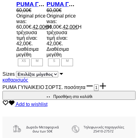
PUMA ΓΥΝΑΙΚΕΙΟ ΣΟΡΤΣ.
PUMA ΓΥΝΑΙΚΕΙΟ ΣΟΡΤΣ.
60,00
€
60,00
€
Original price
Original price
was:
was:
60,00€.
42,00
€
60,00€.
Η
42,00
€
Η
τρέχουσα
τρέχουσα
τιμή είναι:
τιμή είναι:
42,00€.
42,00€.
Διαθέσιμα
Διαθέσιμα
μεγέθη
μεγέθη
XS
M
S
M
Sizes
καθαρισμός
PUMA ΓΥΝΑΙΚΕΙΟ ΣΟΡΤΣ. ποσότητα
Προσθήκη στο καλάθι
Add to wishlist