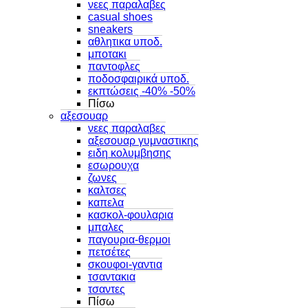
νεες παραλαβες
casual shoes
sneakers
αθλητικα υποδ.
μποτακι
παντοφλες
ποδοσφαιρικά υποδ.
εκπτώσεις -40% -50%
Πίσω
αξεσουαρ
νεες παραλαβες
αξεσουαρ γυμναστικης
ειδη κολυμβησης
εσωρουχα
ζωνες
καλτσες
καπελα
κασκολ-φουλαρια
μπαλες
παγουρια-θερμοι
πετσέτες
σκουφοι-γαντια
τσαντακια
τσαντες
Πίσω