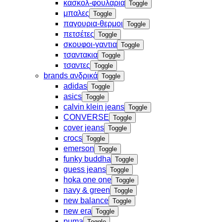
κασκολ-φουλαρια
Toggle
μπαλες
Toggle
παγουρια-θερμοι
Toggle
πετσέτες
Toggle
σκουφοι-γαντια
Toggle
τσαντακια
Toggle
τσαντες
Toggle
brands ανδρικά
Toggle
adidas
Toggle
asics
Toggle
calvin klein jeans
Toggle
CONVERSE
Toggle
cover jeans
Toggle
crocs
Toggle
emerson
Toggle
funky buddha
Toggle
guess jeans
Toggle
hoka one one
Toggle
navy & green
Toggle
new balance
Toggle
new era
Toggle
puma
Toggle