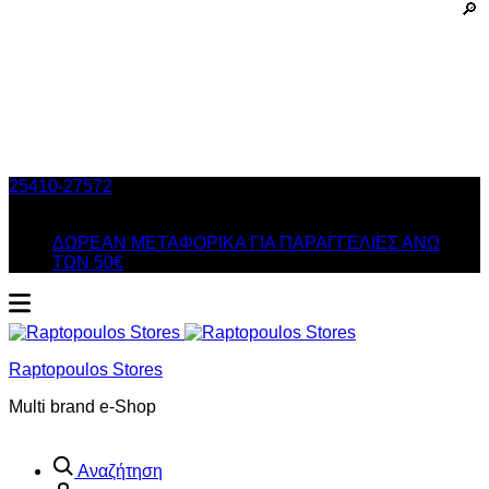
25410-27572
Τηλ. Παραγγελίες
/ Δευ-Σαβ: 09:00 – 14:00 &
Τρi-Πεμ-Παρ: 17:30 – 21:00
ΔΩΡΕΑΝ ΜΕΤΑΦΟΡΙΚΑ ΓΙΑ ΠΑΡΑΓΓΕΛΙΕΣ ΑΝΩ
ΤΩΝ 50€
Raptopoulos Stores
Multi brand e-Shop
Αναζήτηση