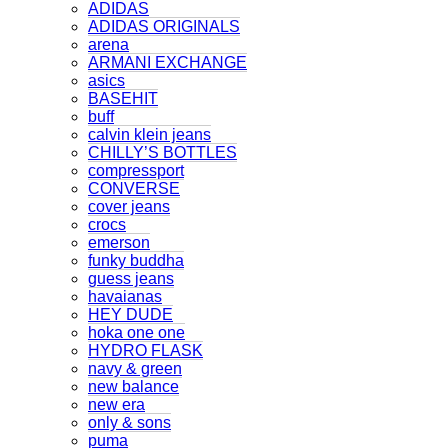
ADIDAS
ADIDAS ORIGINALS
arena
ARMANI EXCHANGE
asics
BASEHIT
buff
calvin klein jeans
CHILLY’S BOTTLES
compressport
CONVERSE
cover jeans
crocs
emerson
funky buddha
guess jeans
havaianas
HEY DUDE
hoka one one
HYDRO FLASK
navy & green
new balance
new era
only & sons
puma