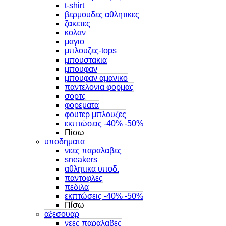
t-shirt
βερμουδες αθλητικες
ζακετες
κολαν
μαγιο
μπλουζες-tops
μπουστακια
μπουφαν
μπουφαν αμανικο
παντελονια φορμας
σορτς
φορεματα
φουτερ μπλουζες
εκπτώσεις -40% -50%
Πίσω
υποδηματα
νεες παραλαβες
sneakers
αθλητικα υποδ.
παντοφλες
πεδιλα
εκπτώσεις -40% -50%
Πίσω
αξεσουαρ
νεες παραλαβες