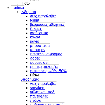
Πίσω
παιδικα
ενδυματα
νεες παραλαβες
t-shirt
βερμουδες αθλητικες
ζακετες
ισοθερμικα
κολαν
μαγιο
μπουστακια
μπουφαν
παντελονια φορμας
σορτς
φορμες σετ
φουτερ μπλουζες
εκπτώσεις -40% -50%
Πίσω
υποδηματα
νεες παραλαβες
sneakers
αθλητικα υποδ.
παντοφλες
πεδιλα
ποδοσφαιρικα υποδ.