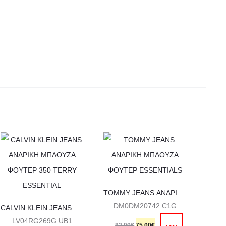
Αυτό
Αυτό
το
το
προϊόν
προϊόν
έχει
έχει
TOMMY JEANS ΑΝΔΡΙΚΗ ΜΠΛΟΥΖΑ ΦΟΥΤΕΡ ESSENTIALS
πολλαπλές
πολλαπλές
DM0DM20742 C1G
CALVIN KLEIN JEANS ΑΝΔΡΙΚΗ ΜΠΛΟΥΖΑ ΦΟΥΤΕΡ 350 TERRY ESSENTIAL
παραλλαγές.
παραλλαγές.
LV04RG269G UB1
Original
Η
82,90
€
75,00
€
50