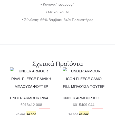
• Κανονική εφαρμογή
• Με κουκούλα
• Σύνθεση: 66% Βαμβάκι, 34% Πολυεστέρας
Σχετικά Προϊόντα
Αυτό
Αυτό
το
το
προϊόν
προϊόν
έχει
έχει
UNDER ARMOUR RIVAL FLEECE ΠΑΙΔΙΚΗ ΜΠΛΟΥΖΑ ΦΟΥΤΕΡ
UNDER ARMOUR ICON FLEECE CAMO FILL ΜΠΛΟΥΖΑ ΦΟΥΤΕΡ
ς
πολλαπλές
πολλαπλές
6013412 008
6015409 044
ές.
παραλλαγές.
παραλλαγές.
Original
Η
Original
Η
40,00
€
36,00
€
70,00
€
63,00
€