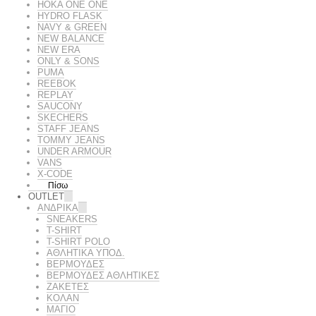
HOKA ONE ONE
HYDRO FLASK
NAVY & GREEN
NEW BALANCE
NEW ERA
ONLY & SONS
PUMA
REEBOK
REPLAY
SAUCONY
SKECHERS
STAFF JEANS
TOMMY JEANS
UNDER ARMOUR
VANS
X-CODE
Πίσω
OUTLET
ΑΝΔΡΙΚΑ
SNEAKERS
T-SHIRT
T-SHIRT POLO
ΑΘΛΗΤΙΚΑ ΥΠΟΔ.
ΒΕΡΜΟΥΔΕΣ
ΒΕΡΜΟΥΔΕΣ ΑΘΛΗΤΙΚΕΣ
ΖΑΚΕΤΕΣ
ΚΟΛΑΝ
ΜΑΓΙΟ