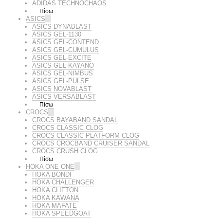
ADIDAS TECHNOCHAOS
Πίσω
ASICS
ASICS DYNABLAST
ASICS GEL-1130
ASICS GEL-CONTEND
ASICS GEL-CUMULUS
ASICS GEL-EXCITE
ASICS GEL-KAYANO
ASICS GEL-NIMBUS
ASICS GEL-PULSE
ASICS NOVABLAST
ASICS VERSABLAST
Πίσω
CROCS
CROCS BAYABAND SANDAL
CROCS CLASSIC CLOG
CROCS CLASSIC PLATFORM CLOG
CROCS CROCBAND CRUISER SANDAL
CROCS CRUSH CLOG
Πίσω
HOKA ONE ONE
HOKA BONDI
HOKA CHALLENGER
HOKA CLIFTON
HOKA KAWANA
HOKA MAFATE
HOKA SPEEDGOAT