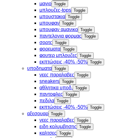
μαγιο
Toggle
μπλουζες-tops
Toggle
μπουστακια
Toggle
μπουφαν
Toggle
μπουφαν αμανικο
Toggle
παντελονια φορμας
Toggle
σορτς
Toggle
φορεματα
Toggle
φουτερ μπλουζες
Toggle
εκπτώσεις -40% -50%
Toggle
υποδηματα
Toggle
νεες παραλαβες
Toggle
sneakers
Toggle
αθλητικα υποδ.
Toggle
παντοφλες
Toggle
πεδιλα
Toggle
εκπτώσεις -40% -50%
Toggle
αξεσουαρ
Toggle
νεες παραλαβες
Toggle
ειδη κολυμβησης
Toggle
καλτσες
Toggle