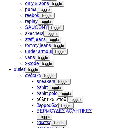
only & sons
Toggle
puma
Toggle
reebok
Toggle
replay
Toggle
SAUCONY
Toggle
skechers
Toggle
staff jeans
Toggle
tommy jeans
Toggle
under armour
Toggle
vans
Toggle
x-code
Toggle
outlet
Toggle
ανδρικα
Toggle
sneakers
Toggle
t-shirt
Toggle
t-shirt polo
Toggle
αθλητικα υποδ.
Toggle
βερμουδες
Toggle
ΒΕΡΜΟΥΔΕΣ ΑΘΛΗΤΙΚΕΣ
Toggle
ζακετες
Toggle