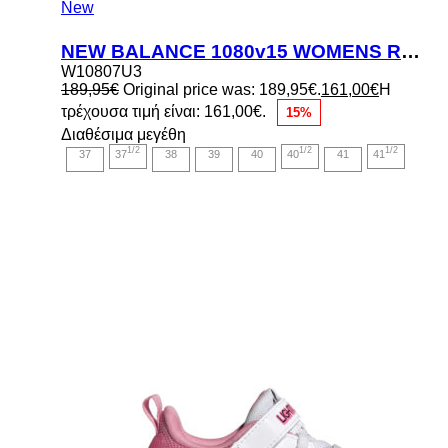
New
NEW BALANCE 1080v15 WOMENS RUNNING SHOES
W10807U3
189,95
€
Original price was: 189,95€.
161,00
€
Η
τρέχουσα τιμή είναι: 161,00€.
15%
Διαθέσιμα μεγέθη
1/2
1/2
1/2
37
37
38
39
40
40
41
41