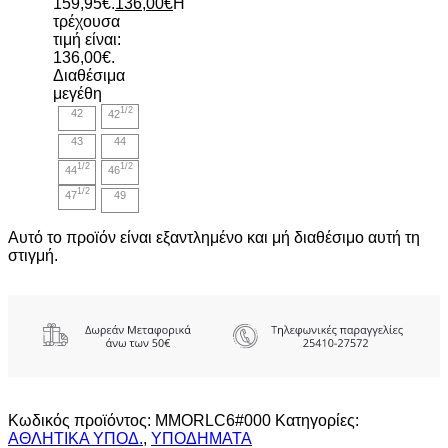
159,95€.
136,00
€
Η
τρέχουσα
τιμή είναι:
136,00€.
Διαθέσιμα
μεγέθη
1/2
42
42
43
44
1/2
1/2
44
46
1/2
47
49
Αυτό το προϊόν είναι εξαντλημένο και μή διαθέσιμο αυτή τη
στιγμή.
Κωδικός προϊόντος:
MMORLC6#000
Κατηγορίες:
ΑΘΛΗΤΙΚΑ ΥΠΟΔ.
,
ΥΠΟΔΗΜΑΤΑ