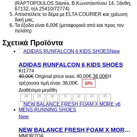
(RAPTOPOULOS Stores, Β.Κωνσταντίνου 14, Ξάνθη,
67132, τηλ.25410/72774)
Αποστείλετε το δέμα με ELTA COURIER και χρέωση
δική μας.
Τα έξοδα είναι 6,00€ (μεταφορικά από και προς τον
πελάτη)
Σχετικά Προϊόντα
New
ADIDAS RUNFALCON 6 KIDS SHOES
KI1774
40,00
€
Original price was: 40,00€.
36,00
€
Η
τρέχουσα τιμή είναι: 36,00€.
10%
Διαθέσιμα μεγέθη
28
29
30
31
32
34
35
New
NEW BALANCE FRESH FOAM X MORE v6 MENS RUNNING SHOES
MMOR7OA