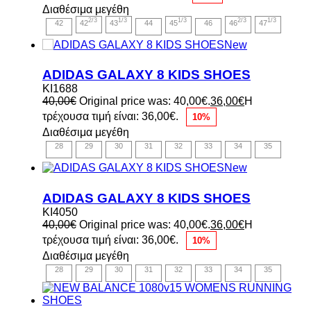
Διαθέσιμα μεγέθη
2/3
1/3
1/3
2/3
1/3
42
42
43
44
45
46
46
47
New
ADIDAS GALAXY 8 KIDS SHOES
KI1688
40,00
€
Original price was: 40,00€.
36,00
€
Η
τρέχουσα τιμή είναι: 36,00€.
10%
Διαθέσιμα μεγέθη
28
29
30
31
32
33
34
35
New
ADIDAS GALAXY 8 KIDS SHOES
KI4050
40,00
€
Original price was: 40,00€.
36,00
€
Η
τρέχουσα τιμή είναι: 36,00€.
10%
Διαθέσιμα μεγέθη
28
29
30
31
32
33
34
35