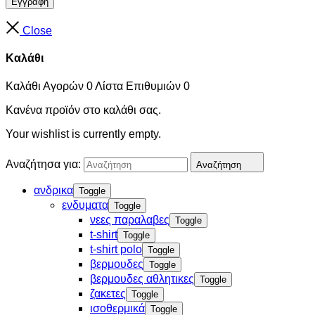
Εγγραφή
Close
Καλάθι
Καλάθι Αγορών
0
Λίστα Επιθυμιών
0
Κανένα προϊόν στο καλάθι σας.
Your wishlist is currently empty.
Αναζήτησα για:
Αναζήτηση
ανδρικα
Toggle
ενδυματα
Toggle
νεες παραλαβες
Toggle
t-shirt
Toggle
t-shirt polo
Toggle
βερμουδες
Toggle
βερμουδες αθλητικες
Toggle
ζακετες
Toggle
ισοθερμικά
Toggle