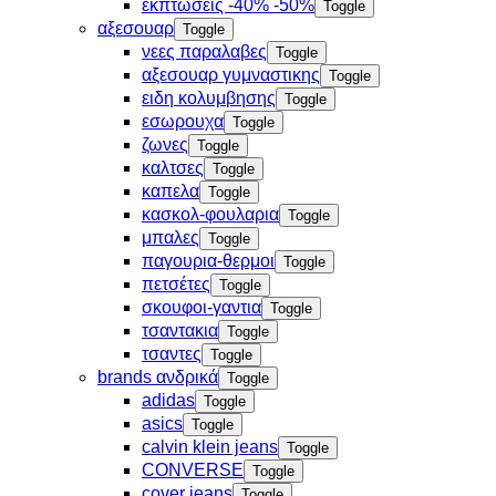
εκπτώσεις -40% -50%
Toggle
αξεσουαρ
Toggle
νεες παραλαβες
Toggle
αξεσουαρ γυμναστικης
Toggle
ειδη κολυμβησης
Toggle
εσωρουχα
Toggle
ζωνες
Toggle
καλτσες
Toggle
καπελα
Toggle
κασκολ-φουλαρια
Toggle
μπαλες
Toggle
παγουρια-θερμοι
Toggle
πετσέτες
Toggle
σκουφοι-γαντια
Toggle
τσαντακια
Toggle
τσαντες
Toggle
brands ανδρικά
Toggle
adidas
Toggle
asics
Toggle
calvin klein jeans
Toggle
CONVERSE
Toggle
cover jeans
Toggle