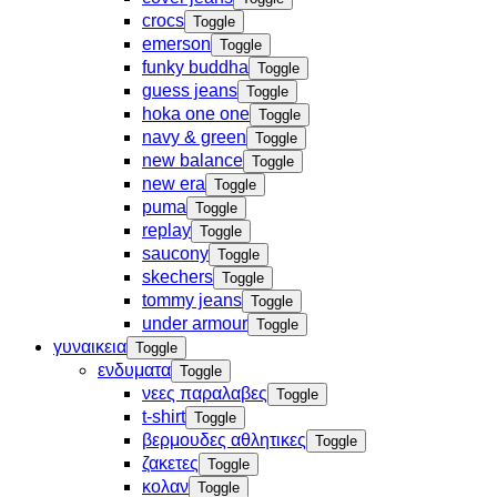
crocs
Toggle
emerson
Toggle
funky buddha
Toggle
guess jeans
Toggle
hoka one one
Toggle
navy & green
Toggle
new balance
Toggle
new era
Toggle
puma
Toggle
replay
Toggle
saucony
Toggle
skechers
Toggle
tommy jeans
Toggle
under armour
Toggle
γυναικεια
Toggle
ενδυματα
Toggle
νεες παραλαβες
Toggle
t-shirt
Toggle
βερμουδες αθλητικες
Toggle
ζακετες
Toggle
κολαν
Toggle