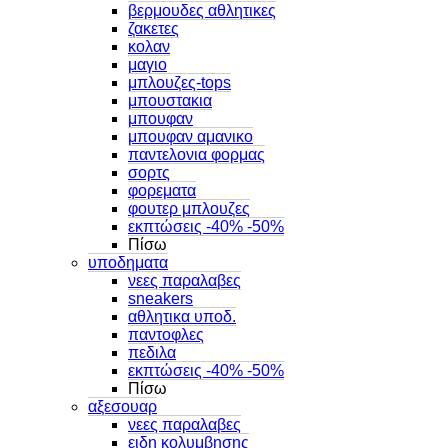
βερμουδες αθλητικες
ζακετες
κολαν
μαγιο
μπλουζες-tops
μπουστακια
μπουφαν
μπουφαν αμανικο
παντελονια φορμας
σορτς
φορεματα
φουτερ μπλουζες
εκπτώσεις -40% -50%
Πίσω
υποδηματα
νεες παραλαβες
sneakers
αθλητικα υποδ.
παντοφλες
πεδιλα
εκπτώσεις -40% -50%
Πίσω
αξεσουαρ
νεες παραλαβες
ειδη κολυμβησης