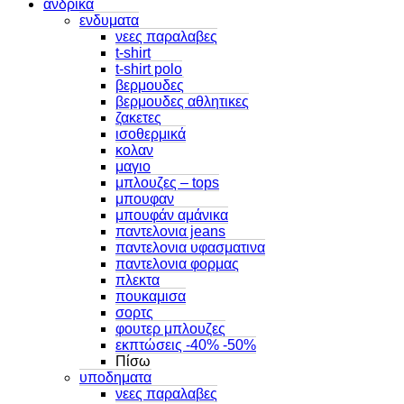
ανδρικα
ενδυματα
νεες παραλαβες
t-shirt
t-shirt polo
βερμουδες
βερμουδες αθλητικες
ζακετες
ισοθερμικά
κολαν
μαγιο
μπλουζες – tops
μπουφαν
μπουφάν αμάνικα
παντελονια jeans
παντελονια υφασματινα
παντελονια φορμας
πλεκτα
πουκαμισα
σορτς
φουτερ μπλουζες
εκπτώσεις -40% -50%
Πίσω
υποδηματα
νεες παραλαβες