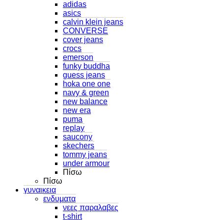
adidas
asics
calvin klein jeans
CONVERSE
cover jeans
crocs
emerson
funky buddha
guess jeans
hoka one one
navy & green
new balance
new era
puma
replay
saucony
skechers
tommy jeans
under armour
Πίσω
Πίσω
γυναικεια
ενδυματα
νεες παραλαβες
t-shirt