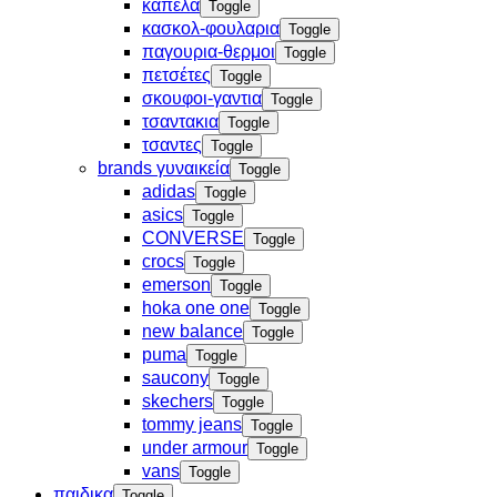
καπελα
Toggle
κασκολ-φουλαρια
Toggle
παγουρια-θερμοι
Toggle
πετσέτες
Toggle
σκουφοι-γαντια
Toggle
τσαντακια
Toggle
τσαντες
Toggle
brands γυναικεία
Toggle
adidas
Toggle
asics
Toggle
CONVERSE
Toggle
crocs
Toggle
emerson
Toggle
hoka one one
Toggle
new balance
Toggle
puma
Toggle
saucony
Toggle
skechers
Toggle
tommy jeans
Toggle
under armour
Toggle
vans
Toggle
παιδικα
Toggle