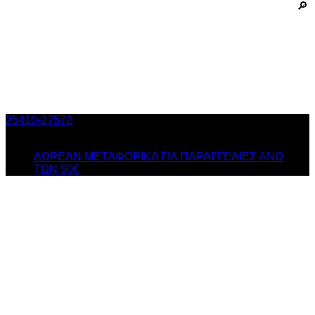
25410-27572
Τηλ. Παραγγελίες
/ Δευ-Σαβ: 09:00 – 14:00 &
Τρi-Πεμ-Παρ: 17:30 – 21:00
ΔΩΡΕΑΝ ΜΕΤΑΦΟΡΙΚΑ ΓΙΑ ΠΑΡΑΓΓΕΛΙΕΣ ΑΝΩ
ΤΩΝ 50€