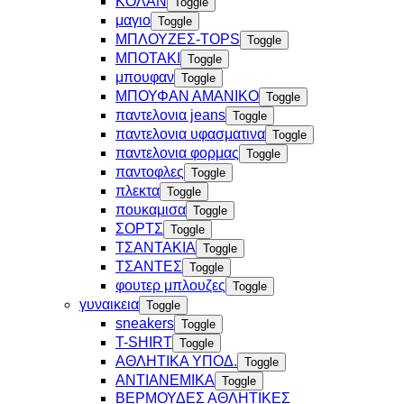
ΚΟΛΑΝ
Toggle
μαγιο
Toggle
ΜΠΛΟΥΖΕΣ-TOPS
Toggle
ΜΠΟΤΑΚΙ
Toggle
μπουφαν
Toggle
ΜΠΟΥΦΑΝ ΑΜΑΝΙΚΟ
Toggle
παντελονια jeans
Toggle
παντελονια υφασματινα
Toggle
παντελονια φορμας
Toggle
παντοφλες
Toggle
πλεκτα
Toggle
πουκαμισα
Toggle
ΣΟΡΤΣ
Toggle
ΤΣΑΝΤΑΚΙΑ
Toggle
ΤΣΑΝΤΕΣ
Toggle
φουτερ μπλουζες
Toggle
γυναικεια
Toggle
sneakers
Toggle
T-SHIRT
Toggle
ΑΘΛΗΤΙΚΑ ΥΠΟΔ.
Toggle
ΑΝΤΙΑΝΕΜΙΚΑ
Toggle
ΒΕΡΜΟΥΔΕΣ ΑΘΛΗΤΙΚΕΣ