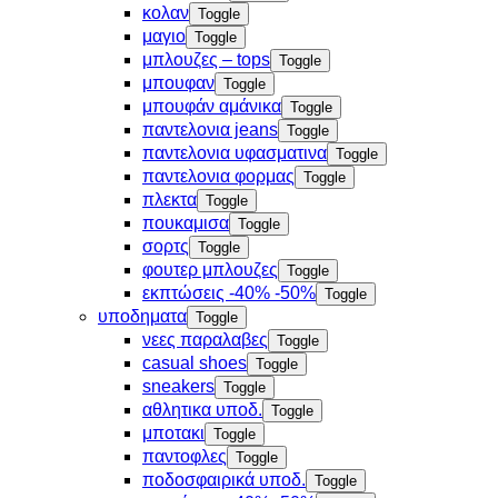
κολαν
Toggle
μαγιο
Toggle
μπλουζες – tops
Toggle
μπουφαν
Toggle
μπουφάν αμάνικα
Toggle
παντελονια jeans
Toggle
παντελονια υφασματινα
Toggle
παντελονια φορμας
Toggle
πλεκτα
Toggle
πουκαμισα
Toggle
σορτς
Toggle
φουτερ μπλουζες
Toggle
εκπτώσεις -40% -50%
Toggle
υποδηματα
Toggle
νεες παραλαβες
Toggle
casual shoes
Toggle
sneakers
Toggle
αθλητικα υποδ.
Toggle
μποτακι
Toggle
παντοφλες
Toggle
ποδοσφαιρικά υποδ.
Toggle