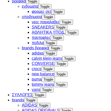
βρεφικα
Toggle
ενδυματα
Toggle
φορμες σετ
Toggle
υποδηματα
Toggle
νεες παραλαβες
Toggle
SNEAKERS
Toggle
ΑΘΛΗΤΙΚΑ ΥΠΟΔ.
Toggle
παντοφλες
Toggle
πεδιλα
Toggle
brands βρεφικά
Toggle
adidas
Toggle
calvin klein jeans
Toggle
CONVERSE
Toggle
crocs
Toggle
new balance
Toggle
puma
Toggle
tommy jeans
Toggle
vans
Toggle
ΣΥΛΛΟΓΕΣ
Toggle
brands
Toggle
ADIDAS
Toggle
ADIDAS ORIGINALS
Toggle