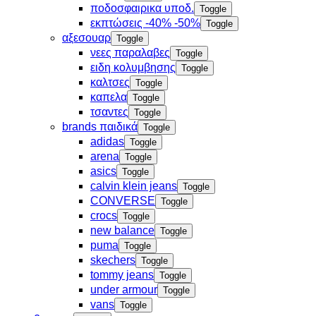
ποδοσφαιρικα υποδ.
Toggle
εκπτώσεις -40% -50%
Toggle
αξεσουαρ
Toggle
νεες παραλαβες
Toggle
ειδη κολυμβησης
Toggle
καλτσες
Toggle
καπελα
Toggle
τσαντες
Toggle
brands παιδικά
Toggle
adidas
Toggle
arena
Toggle
asics
Toggle
calvin klein jeans
Toggle
CONVERSE
Toggle
crocs
Toggle
new balance
Toggle
puma
Toggle
skechers
Toggle
tommy jeans
Toggle
under armour
Toggle
vans
Toggle