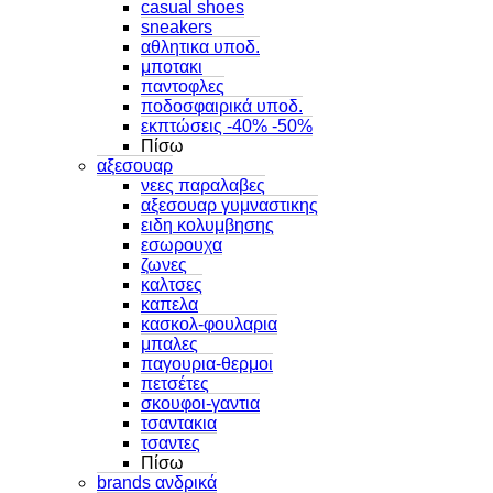
casual shoes
sneakers
αθλητικα υποδ.
μποτακι
παντοφλες
ποδοσφαιρικά υποδ.
εκπτώσεις -40% -50%
Πίσω
αξεσουαρ
νεες παραλαβες
αξεσουαρ γυμναστικης
ειδη κολυμβησης
εσωρουχα
ζωνες
καλτσες
καπελα
κασκολ-φουλαρια
μπαλες
παγουρια-θερμοι
πετσέτες
σκουφοι-γαντια
τσαντακια
τσαντες
Πίσω
brands ανδρικά