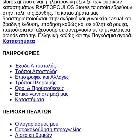
stores.gr που είναι η ηλεκτρονική εξέλιξη των φυσικών
καταστημάτων RAPTOPOULOS Stores τα οποία εδρεύουν
στην πόλη της Ξάνθης. Τα καταστήματα μας
δραστηριοποιούνται στην ανδρική και γυναικεία casual και
βραδινή ένδυση, υπόδηση καθώς και σε αθλητικά ρούχα,
παπούτσια και αξεσουάρ σε συνεργασία με τα μεγαλύτερα
brands από την Ελληνική καθώς και την Παγκόσμια αγορά.
Καταστήματα
ΠΛΗΡΟΦΟΡΙΕΣ
Έξοδα Αποστολής
Τρόποι Αποστολής
Επιστροφές και Αλλαγές
Τρόποι Πληρωμής
Όροι & Προϋποθέσεις
Επικοινωνήστε μαζί μας
Καταστήματα
ΠΕΡΙΟΧΗ ΠΕΛΑΤΩΝ
Ο λογαριασμός μου
Παρακολούθηση παραγγελίας
Λίστα επιθυμιών