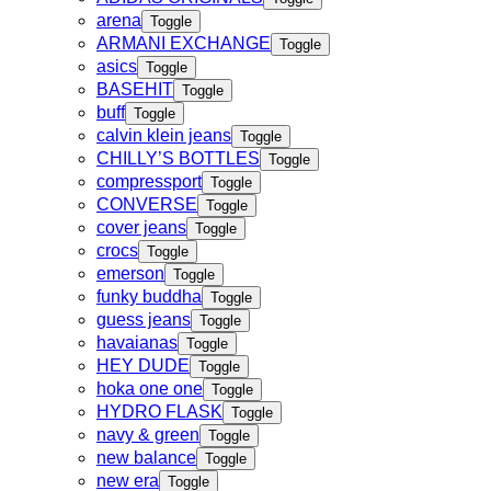
arena
Toggle
ARMANI EXCHANGE
Toggle
asics
Toggle
BASEHIT
Toggle
buff
Toggle
calvin klein jeans
Toggle
CHILLY’S BOTTLES
Toggle
compressport
Toggle
CONVERSE
Toggle
cover jeans
Toggle
crocs
Toggle
emerson
Toggle
funky buddha
Toggle
guess jeans
Toggle
havaianas
Toggle
HEY DUDE
Toggle
hoka one one
Toggle
HYDRO FLASK
Toggle
navy & green
Toggle
new balance
Toggle
new era
Toggle