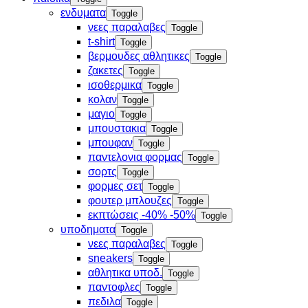
ενδυματα
Toggle
νεες παραλαβες
Toggle
t-shirt
Toggle
βερμουδες αθλητικες
Toggle
ζακετες
Toggle
ισοθερμικα
Toggle
κολαν
Toggle
μαγιο
Toggle
μπουστακια
Toggle
μπουφαν
Toggle
παντελονια φορμας
Toggle
σορτς
Toggle
φορμες σετ
Toggle
φουτερ μπλουζες
Toggle
εκπτώσεις -40% -50%
Toggle
υποδηματα
Toggle
νεες παραλαβες
Toggle
sneakers
Toggle
αθλητικα υποδ.
Toggle
παντοφλες
Toggle
πεδιλα
Toggle