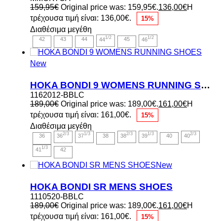
159,95
€
Original price was: 159,95€.
136,00
€
Η
τρέχουσα τιμή είναι: 136,00€.
15%
Διαθέσιμα μεγέθη
1/2
1/2
42
43
44
44
45
46
New
HOKA BONDI 9 WOMENS RUNNING SHOES
1162012-BBLC
189,00
€
Original price was: 189,00€.
161,00
€
Η
τρέχουσα τιμή είναι: 161,00€.
15%
Διαθέσιμα μεγέθη
2/3
1/3
2/3
1/3
2/3
36
36
37
38
38
39
40
40
1/3
41
42
New
HOKA BONDI SR MENS SHOES
1110520-BBLC
189,00
€
Original price was: 189,00€.
161,00
€
Η
τρέχουσα τιμή είναι: 161,00€.
15%