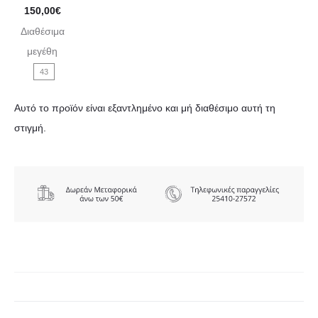
price
Η
150,00
€
was:
Διαθέσιμα
τρέχουσα
μεγέθη
189,95€.
τιμή
43
είναι:
150,00€.
Αυτό το προϊόν είναι εξαντλημένο και μή διαθέσιμο αυτή τη
στιγμή.