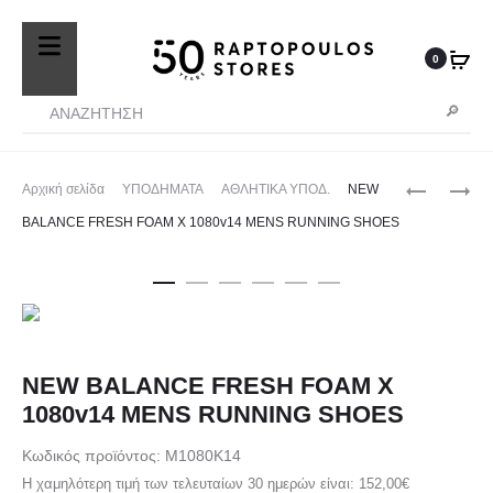
25410-27572
Τηλ. Παραγγελίες
/ Δευ-Σαβ: 09:00 – 14:00 & Τρi-
Πεμ-Παρ: 17:30 – 21:00
0
Produ
CROCS
ADIDAS
Αρχική σελίδα
ΥΠΟΔΗΜΑΤΑ
ΑΘΛΗΤΙΚΑ ΥΠΟΔ.
NEW
SLIDE
ΠΑΙΔΙΚΟ
navig
BALANCE FRESH FOAM X 1080v14 MENS RUNNING SHOES
PINK
ΣΑΚΙΔΙΟ
ΠΛΑΤΗΣ
NEW BALANCE FRESH FOAM X
1080v14 MENS RUNNING SHOES
Κωδικός προϊόντος: M1080K14
Η χαμηλότερη τιμή των τελευταίων 30 ημερών είναι:
152,00
€