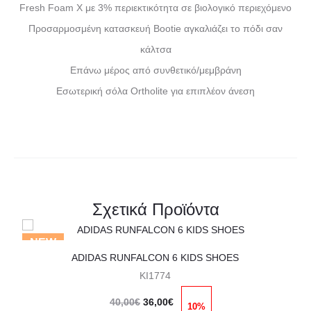
Fresh Foam X με 3% περιεκτικότητα σε βιολογικό περιεχόμενο
Προσαρμοσμένη κατασκευή Bootie αγκαλιάζει το πόδι σαν
κάλτσα
Επάνω μέρος από συνθετικό/μεμβράνη
Εσωτερική σόλα Ortholite για επιπλέον άνεση
Σχετικά Προϊόντα
Αυτό
NEW
το
ADIDAS RUNFALCON 6 KIDS SHOES
KI1774
προϊόν
Original
Η
έχει
40,00
€
36,00
€
10%