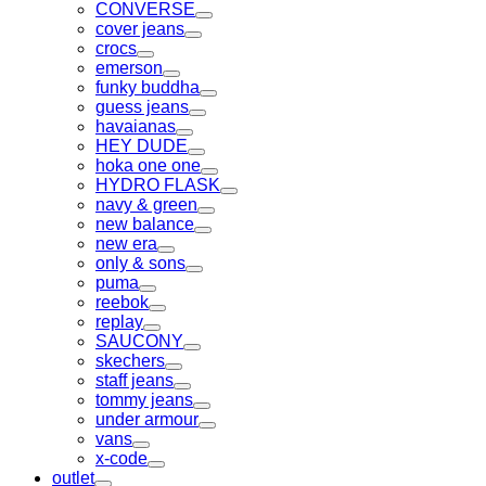
Toggle
CONVERSE
Toggle
cover jeans
Toggle
crocs
Toggle
emerson
Toggle
funky buddha
Toggle
guess jeans
Toggle
havaianas
Toggle
HEY DUDE
Toggle
hoka one one
Toggle
HYDRO FLASK
Toggle
navy & green
Toggle
new balance
Toggle
new era
Toggle
only & sons
Toggle
puma
Toggle
reebok
Toggle
replay
Toggle
SAUCONY
Toggle
skechers
Toggle
staff jeans
Toggle
tommy jeans
Toggle
under armour
Toggle
vans
Toggle
x-code
Toggle
outlet