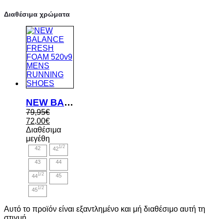
Διαθέσιμα χρώματα
NEW BALANCE FRESH FOAM 520v9 MENS RUNNING SHOES
Original
79,95
€
price
Η
72,00
€
was:
τρέχουσα
Διαθέσιμα
79,95€.
τιμή
μεγέθη
είναι:
1/2
42
42
72,00€.
43
44
1/2
44
45
1/2
45
Αυτό το προϊόν είναι εξαντλημένο και μή διαθέσιμο αυτή τη
στιγμή.