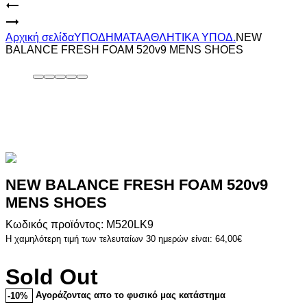
Product
FUNKY
BUDDHA
GUESS
navigation
ΑΝΔΡΙΚΗ
JEANS
Αρχική σελίδα
ΥΠΟΔΗΜΑΤΑ
ΑΘΛΗΤΙΚΑ ΥΠΟΔ.
NEW
ΒΕΡΜΟΥΔΑ
ΚΑΠΕΛΟ
BALANCE FRESH FOAM 520v9 MENS SHOES
ΑΘΛΗΤΙΚΗ
NEW BALANCE FRESH FOAM 520v9
MENS SHOES
Κωδικός προϊόντος: M520LK9
Η χαμηλότερη τιμή των τελευταίων 30 ημερών είναι:
64,00
€
Sold Out
Αγοράζοντας απο το φυσικό μας κατάστημα
-10%