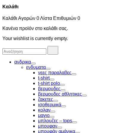
Καλάθι
Καλάθι Αγορών
0
Λίστα Επιθυμιών
0
Κανένα προϊόν στο καλάθι σας.
Your wishlist is currently empty.
Αναζήτησα
Αναζήτηση
για:
ανδρικα
Toggle
ενδυματα
Toggle
νεες παραλαβες
Toggle
t-shirt
Toggle
t-shirt polo
Toggle
βερμουδες
Toggle
βερμουδες αθλητικες
Toggle
ζακετες
Toggle
ισοθερμικά
Toggle
κολαν
Toggle
μαγιο
Toggle
μπλουζες – tops
Toggle
μπουφαν
Toggle
μπουφάν αμάνικα