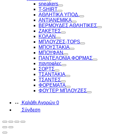
Toggle
sneakers
Toggle
T-SHIRT
Toggle
ΑΘΛΗΤΙΚΑ ΥΠΟΔ.
Toggle
ΑΝΤΙΑΝΕΜΙΚΑ
Toggle
ΒΕΡΜΟΥΔΕΣ ΑΘΛΗΤΙΚΕΣ
Toggle
ΖΑΚΕΤΕΣ
Toggle
ΚΟΛΑΝ
Toggle
ΜΠΛΟΥΖΕΣ-TOPS
Toggle
ΜΠΟΥΣΤΑΚΙΑ
Toggle
ΜΠΟΥΦΑΝ
Toggle
ΠΑΝΤΕΛΟΝΙΑ ΦΟΡΜΑΣ
Toggle
παντοφλες
Toggle
ΣΟΡΤΣ
Toggle
ΤΣΑΝΤΑΚΙΑ
Toggle
ΤΣΑΝΤΕΣ
Toggle
ΦΟΡΕΜΑΤΑ
Toggle
ΦΟΥΤΕΡ ΜΠΛΟΥΖΕΣ
Toggle
Καλάθι Αγορών
0
Σύνδεση