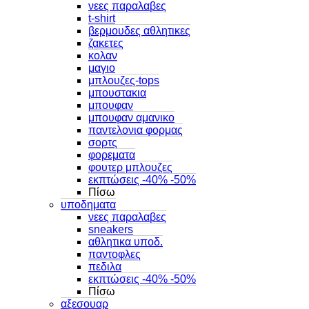
νεες παραλαβες
t-shirt
βερμουδες αθλητικες
ζακετες
κολαν
μαγιο
μπλουζες-tops
μπουστακια
μπουφαν
μπουφαν αμανικο
παντελονια φορμας
σορτς
φορεματα
φουτερ μπλουζες
εκπτώσεις -40% -50%
Πίσω
υποδηματα
νεες παραλαβες
sneakers
αθλητικα υποδ.
παντοφλες
πεδιλα
εκπτώσεις -40% -50%
Πίσω
αξεσουαρ