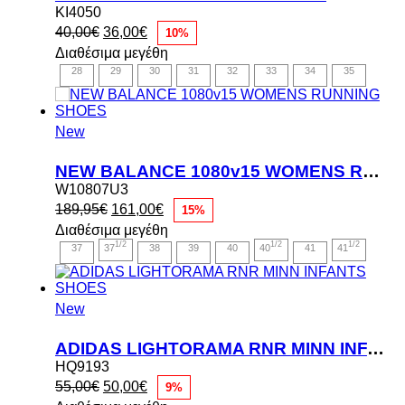
KI4050
Original
Η
40,00
€
36,00
€
10%
price
τρέχουσα
Διαθέσιμα μεγέθη
was:
τιμή
28
29
30
31
32
33
34
35
40,00€.
είναι:
36,00€.
New
NEW BALANCE 1080v15 WOMENS RUNNING SHOES
W10807U3
Original
Η
189,95
€
161,00
€
15%
price
τρέχουσα
Διαθέσιμα μεγέθη
was:
τιμή
1/2
1/2
1/2
37
37
38
39
40
40
41
41
189,95€.
είναι:
161,00€.
New
ADIDAS LIGHTORAMA RNR MINN INFANTS SHOES
HQ9193
Original
Η
55,00
€
50,00
€
9%
price
τρέχουσα