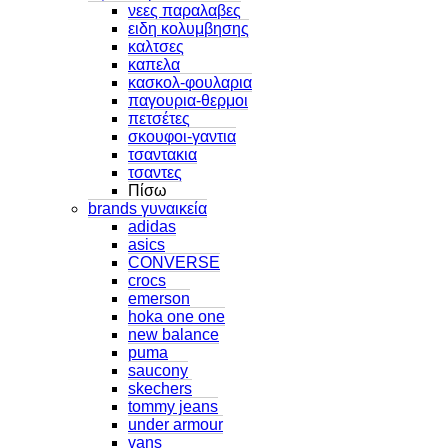
νεες παραλαβες
ειδη κολυμβησης
καλτσες
καπελα
κασκολ-φουλαρια
παγουρια-θερμοι
πετσέτες
σκουφοι-γαντια
τσαντακια
τσαντες
Πίσω
brands γυναικεία
adidas
asics
CONVERSE
crocs
emerson
hoka one one
new balance
puma
saucony
skechers
tommy jeans
under armour
vans