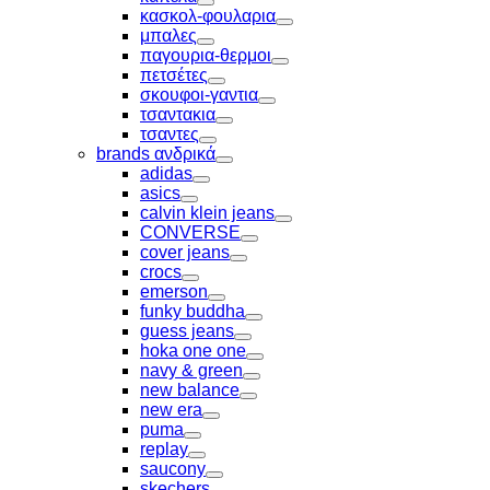
Toggle
κασκολ-φουλαρια
Toggle
μπαλες
Toggle
παγουρια-θερμοι
Toggle
πετσέτες
Toggle
σκουφοι-γαντια
Toggle
τσαντακια
Toggle
τσαντες
Toggle
brands ανδρικά
Toggle
adidas
Toggle
asics
Toggle
calvin klein jeans
Toggle
CONVERSE
Toggle
cover jeans
Toggle
crocs
Toggle
emerson
Toggle
funky buddha
Toggle
guess jeans
Toggle
hoka one one
Toggle
navy & green
Toggle
new balance
Toggle
new era
Toggle
puma
Toggle
replay
Toggle
saucony
Toggle
skechers