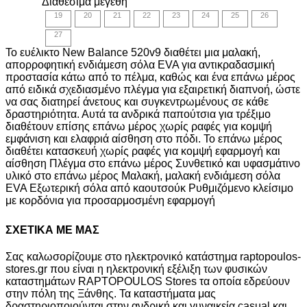
Διαθέσιμα μεγέθη
was:
τιμή
19
20
21
22
23
24
25
26
55,00€.
είναι:
50,00€.
27
Το ευέλικτο New Balance 520v9 διαθέτει μια μαλακή,
απορροφητική ενδιάμεση σόλα EVA για αντικραδασμική
προστασία κάτω από το πέλμα, καθώς και ένα επάνω μέρος
από ειδικά σχεδιασμένο πλέγμα για εξαιρετική διαπνοή, ώστε
να σας διατηρεί άνετους και συγκεντρωμένους σε κάθε
δραστηριότητα. Αυτά τα ανδρικά παπούτσια για τρέξιμο
διαθέτουν επίσης επάνω μέρος χωρίς ραφές για κομψή
εμφάνιση και ελαφριά αίσθηση στο πόδι. Το επάνω μέρος
διαθέτει κατασκευή χωρίς ραφές για κομψή εφαρμογή και
αίσθηση Πλέγμα στο επάνω μέρος Συνθετικό και υφασμάτινο
υλικό στο επάνω μέρος Μαλακή, μαλακή ενδιάμεση σόλα
EVA Εξωτερική σόλα από καουτσούκ Ρυθμιζόμενο κλείσιμο
με κορδόνια για προσαρμοσμένη εφαρμογή
ΣΧΕΤΙΚΑ ΜΕ ΜΑΣ
Σας καλωσορίζουμε στο ηλεκτρονικό κατάστημα raptopoulos-
stores.gr που είναι η ηλεκτρονική εξέλιξη των φυσικών
καταστημάτων RAPTOPOULOS Stores τα οποία εδρεύουν
στην πόλη της Ξάνθης. Τα καταστήματα μας
δραστηριοποιούνται στην ανδρική και γυναικεία casual και