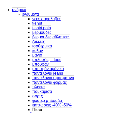
ανδρικα
ενδυματα
νεες παραλαβες
t-shirt
t-shirt polo
βερμουδες
βερμουδες αθλητικες
ζακετες
ισοθερμικά
κολαν
μαγιο
μπλουζες – tops
μπουφαν
μπουφάν αμάνικα
παντελονια jeans
παντελονια υφασματινα
παντελονια φορμας
πλεκτα
πουκαμισα
σορτς
φουτερ μπλουζες
εκπτώσεις -40% -50%
Πίσω