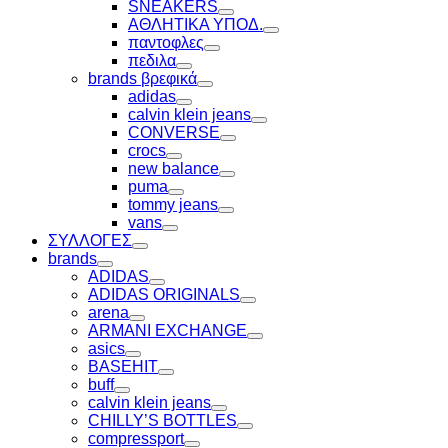
Toggle
SNEAKERS
Toggle
ΑΘΛΗΤΙΚΑ ΥΠΟΔ.
Toggle
παντοφλες
Toggle
πεδιλα
Toggle
brands βρεφικά
Toggle
adidas
Toggle
calvin klein jeans
Toggle
CONVERSE
Toggle
crocs
Toggle
new balance
Toggle
puma
Toggle
tommy jeans
Toggle
vans
Toggle
ΣΥΛΛΟΓΕΣ
Toggle
brands
Toggle
ADIDAS
Toggle
ADIDAS ORIGINALS
Toggle
arena
Toggle
ARMANI EXCHANGE
Toggle
asics
Toggle
BASEHIT
Toggle
buff
Toggle
calvin klein jeans
Toggle
CHILLY’S BOTTLES
Toggle
compressport