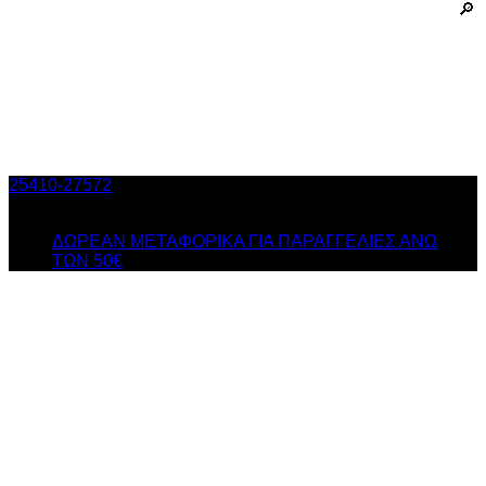
25410-27572
Τηλ. Παραγγελίες
/ Δευ-Σαβ: 09:00 – 14:00 &
Τρi-Πεμ-Παρ: 17:30 – 21:00
ΔΩΡΕΑΝ ΜΕΤΑΦΟΡΙΚΑ ΓΙΑ ΠΑΡΑΓΓΕΛΙΕΣ ΑΝΩ
ΤΩΝ 50€