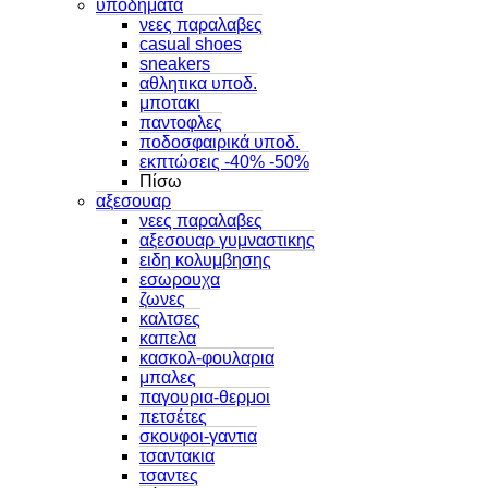
υποδηματα
νεες παραλαβες
casual shoes
sneakers
αθλητικα υποδ.
μποτακι
παντοφλες
ποδοσφαιρικά υποδ.
εκπτώσεις -40% -50%
Πίσω
αξεσουαρ
νεες παραλαβες
αξεσουαρ γυμναστικης
ειδη κολυμβησης
εσωρουχα
ζωνες
καλτσες
καπελα
κασκολ-φουλαρια
μπαλες
παγουρια-θερμοι
πετσέτες
σκουφοι-γαντια
τσαντακια
τσαντες