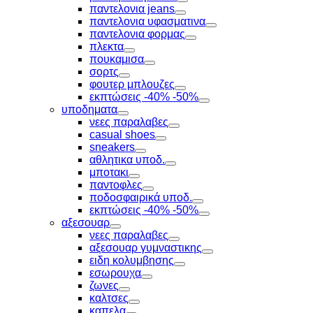
Toggle
παντελονια jeans
Toggle
παντελονια υφασματινα
Toggle
παντελονια φορμας
Toggle
πλεκτα
Toggle
πουκαμισα
Toggle
σορτς
Toggle
φουτερ μπλουζες
Toggle
εκπτώσεις -40% -50%
Toggle
υποδηματα
Toggle
νεες παραλαβες
Toggle
casual shoes
Toggle
sneakers
Toggle
αθλητικα υποδ.
Toggle
μποτακι
Toggle
παντοφλες
Toggle
ποδοσφαιρικά υποδ.
Toggle
εκπτώσεις -40% -50%
Toggle
αξεσουαρ
Toggle
νεες παραλαβες
Toggle
αξεσουαρ γυμναστικης
Toggle
ειδη κολυμβησης
Toggle
εσωρουχα
Toggle
ζωνες
Toggle
καλτσες
Toggle
καπελα