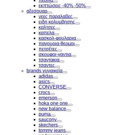
πεδιλα
Toggle
εκπτώσεις -40% -50%
Toggle
αξεσουαρ
Toggle
νεες παραλαβες
Toggle
ειδη κολυμβησης
Toggle
καλτσες
Toggle
καπελα
Toggle
κασκολ-φουλαρια
Toggle
παγουρια-θερμοι
Toggle
πετσέτες
Toggle
σκουφοι-γαντια
Toggle
τσαντακια
Toggle
τσαντες
Toggle
brands γυναικεία
Toggle
adidas
Toggle
asics
Toggle
CONVERSE
Toggle
crocs
Toggle
emerson
Toggle
hoka one one
Toggle
new balance
Toggle
puma
Toggle
saucony
Toggle
skechers
Toggle
tommy jeans
Toggle