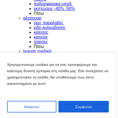
ποδοσφαιρικα υποδ.
εκπτώσεις -40% -50%
Πίσω
αξεσουαρ
νεες παραλαβες
ειδη κολυμβησης
καλτσες
καπελα
τσαντες
Πίσω
brands παιδικά
adidas
arena
Χρησιμοποιούμε cookies για να σας προσφέρουμε την
asics
calvin klein jeans
καλύτερη δυνατή εμπειρία στη σελίδα μας. Εάν συνεχίσετε να
CONVERSE
χρησιμοποιείτε τη σελίδα, θα υποθέσουμε πως είστε
crocs
ικανοποιημένοι με αυτό.
new balance
puma
skechers
tommy jeans
under armour
Διαφωνώ
Συμφωνώ
vans
Πίσω
Πίσω