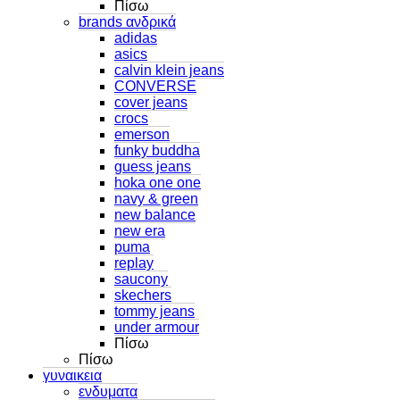
Πίσω
brands ανδρικά
adidas
asics
calvin klein jeans
CONVERSE
cover jeans
crocs
emerson
funky buddha
guess jeans
hoka one one
navy & green
new balance
new era
puma
replay
saucony
skechers
tommy jeans
under armour
Πίσω
Πίσω
γυναικεια
ενδυματα