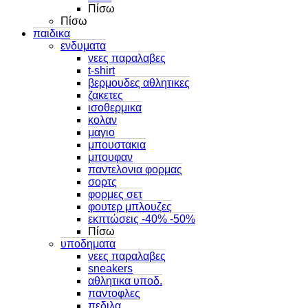
Πίσω
Πίσω
παιδικα
ενδυματα
νεες παραλαβες
t-shirt
βερμουδες αθλητικες
ζακετες
ισοθερμικα
κολαν
μαγιο
μπουστακια
μπουφαν
παντελονια φορμας
σορτς
φορμες σετ
φουτερ μπλουζες
εκπτώσεις -40% -50%
Πίσω
υποδηματα
νεες παραλαβες
sneakers
αθλητικα υποδ.
παντοφλες
πεδιλα