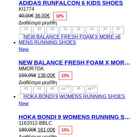
ADIDAS RUNFALCON 6 KIDS SHOES
KI1774
Original
Η
40,00
€
36,00
€
10%
price
τρέχουσα
Διαθέσιμα μεγέθη
was:
τιμή
28
29
30
31
32
33
34
35
40,00€.
είναι:
36,00€.
New
NEW BALANCE FRESH FOAM X MORE v6 MENS RUNNING SHOES
MMOR7OA
Original
Η
159,95
€
136,00
€
15%
price
τρέχουσα
Διαθέσιμα μεγέθη
was:
τιμή
1/2
1/2
42
43
44
44
45
46
159,95€.
είναι:
136,00€.
New
HOKA BONDI 9 WOMENS RUNNING SHOES
1162012-BBLC
Original
Η
189,00
€
161,00
€
15%
price
τρέχουσα
Διαθέσιμα μεγέθη