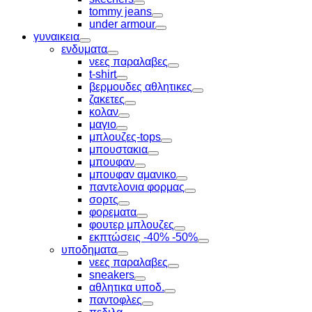
Toggle
tommy jeans
Toggle
under armour
Toggle
γυναικεια
Toggle
ενδυματα
Toggle
νεες παραλαβες
Toggle
t-shirt
Toggle
βερμουδες αθλητικες
Toggle
ζακετες
Toggle
κολαν
Toggle
μαγιο
Toggle
μπλουζες-tops
Toggle
μπουστακια
Toggle
μπουφαν
Toggle
μπουφαν αμανικο
Toggle
παντελονια φορμας
Toggle
σορτς
Toggle
φορεματα
Toggle
φουτερ μπλουζες
Toggle
εκπτώσεις -40% -50%
Toggle
υποδηματα
Toggle
νεες παραλαβες
Toggle
sneakers
Toggle
αθλητικα υποδ.
Toggle
παντοφλες
Toggle