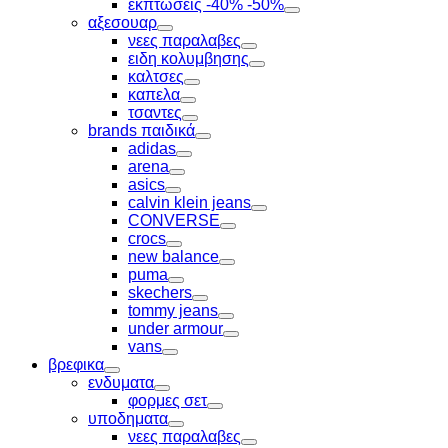
εκπτώσεις -40% -50%
Toggle
αξεσουαρ
Toggle
νεες παραλαβες
Toggle
ειδη κολυμβησης
Toggle
καλτσες
Toggle
καπελα
Toggle
τσαντες
Toggle
brands παιδικά
Toggle
adidas
Toggle
arena
Toggle
asics
Toggle
calvin klein jeans
Toggle
CONVERSE
Toggle
crocs
Toggle
new balance
Toggle
puma
Toggle
skechers
Toggle
tommy jeans
Toggle
under armour
Toggle
vans
Toggle
βρεφικα
Toggle
ενδυματα
Toggle
φορμες σετ
Toggle
υποδηματα
Toggle
νεες παραλαβες