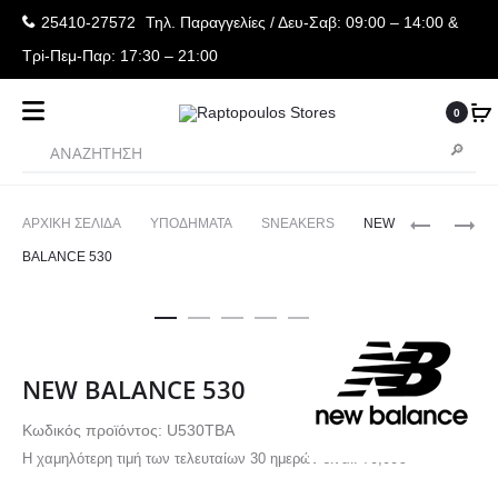
25410-27572
Τηλ. Παραγγελίες
/ Δευ-Σαβ: 09:00 – 14:00 &
Τρi-Πεμ-Παρ: 17:30 – 21:00
0
Produ
UNDER
NEW
ΑΡΧΙΚΉ ΣΕΛΊΔΑ
ΥΠΟΔΗΜΑΤΑ
SNEAKERS
NEW
ARMOUR
BALANCE
navig
BALANCE 530
ΑΝΔΡΙΚΟ
9060
T-
SHIRTSP
LC
NEW BALANCE 530
Κωδικός προϊόντος: U530TBA
Η χαμηλότερη τιμή των τελευταίων 30 ημερών είναι:
70,00
€