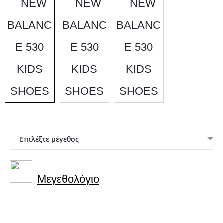
was:
τιμή
79,95€.
είναι:
72,00€.
Mεγεθολόγιο