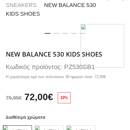
Pro
SNEAKERS
NEW BALANCE 530
HYPN
MAXI
nav
KIDS SHOES
LS
PRO
2
MENS
MENS
RUNN
NEW BALANCE 530 KIDS SHOES
SHOE
SHOE
Κωδικός προϊόντος: PZ530SB1
Η χαμηλότερη τιμή των τελευταίων 30 ημερών είναι:
72,00
€
Original
Η
72,00
€
79,95
€
10%
price
τρέχουσα
Διαθέσιμα χρώματα