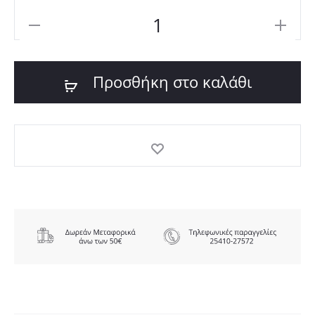
NEW
BALANCE
530
Προσθήκη στο καλάθι
KIDS
SHOES
ποσότητα