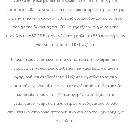
ABZORB. Βάλε μια ρετρό πινελιά με το παιδικό αθλητικό
παπούτσι 530. Τα New Balance είναι μια απαραίτητη προσθήκη
για την sneaker συλλογή κάθε παιδιού. Συνδυάζοντας το retro
design της δεκαετίας του ’90 και την εξελιγμένη άνεση της
τεχνολογίας ABZORB στην ενδιάμεση σόλα, τα 530 καταφέρνουν
να είναι από τα πιο HOT σχέδια.
Το άνω μέρος τους είναι κατασκευασμένο από ελαφρύ mesh
ύφασμα με πολλαπλές συνθετικές επικαλύψεις, για άνετη
εφαρμογή και σταθερότητα. Η εξωτερική σόλα τους από
καουτσούκ έχει ένα all-time-classic σχεδιασμό και εξασφαλίζει
κορυφαία πρόσφυση! Δημιουργημένο από ξεχωριστά
μεμονομένα κομμάτια παλαιότερων υποδημάτων, το 530
συνθέτει ένα σύγχρονο αποδομημένο σύνολο που ξεχωρίζει για
το στυλ του.