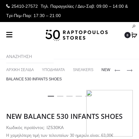
25410-27572
Τηλ. Παραγγελίες
/ Δευ-Σαβ: 09:00 – 14:00 &
Τρi-Πεμ-Παρ: 17:30 – 21:00
0
Produ
SKECHER
PUMA
ΑΡΧΙΚΉ ΣΕΛΊΔΑ
ΥΠΟΔΗΜΑΤΑ
SNEAKERS
NEW
DYNAMIG
FLYER
navig
BALANCE 530 INFANTS SHOES
2.0
LITE
3
JUNIOR
SHOES
NEW BALANCE 530 INFANTS SHOES
Κωδικός προϊόντος: IZ530KA
Η χαμηλότερη τιμή των τελευταίων 30 ημερών είναι:
63,00
€