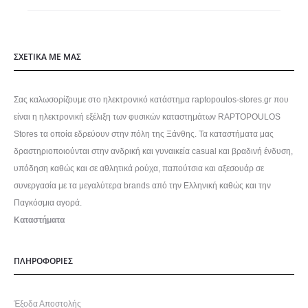
σελίδα
του
προϊόντος
ΣΧΕΤΙΚΑ ΜΕ ΜΑΣ
Σας καλωσορίζουμε στο ηλεκτρονικό κατάστημα raptopoulos-stores.gr που
είναι η ηλεκτρονική εξέλιξη των φυσικών καταστημάτων RAPTOPOULOS
Stores τα οποία εδρεύουν στην πόλη της Ξάνθης. Τα καταστήματα μας
δραστηριοποιούνται στην ανδρική και γυναικεία casual και βραδινή ένδυση,
υπόδηση καθώς και σε αθλητικά ρούχα, παπούτσια και αξεσουάρ σε
συνεργασία με τα μεγαλύτερα brands από την Ελληνική καθώς και την
Παγκόσμια αγορά.
Καταστήματα
ΠΛΗΡΟΦΟΡΙΕΣ
Έξοδα Αποστολής