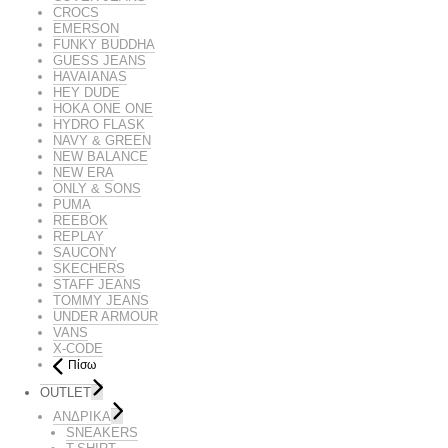
CROCS
EMERSON
FUNKY BUDDHA
GUESS JEANS
HAVAIANAS
HEY DUDE
HOKA ONE ONE
HYDRO FLASK
NAVY & GREEN
NEW BALANCE
NEW ERA
ONLY & SONS
PUMA
REEBOK
REPLAY
SAUCONY
SKECHERS
STAFF JEANS
TOMMY JEANS
UNDER ARMOUR
VANS
X-CODE
Πίσω
OUTLET
ΑΝΔΡΙΚΑ
SNEAKERS