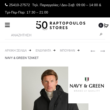
25410-27572
Τηλ. Παραγγελίες
/ Δευ-Σαβ: 09:00 – 14:00 &
Τρi-Πεμ-Παρ: 17:30 – 21:00
0
Produ
ADIDAS
NAVY
ΑΡΧΙΚΉ ΣΕΛΊΔΑ
ΕΝΔΥΜΑΤΑ
ΜΠΟΥΦΑΝ
VL
&
navig
NAVY & GREEN ΤΖΑΚΕΤ
COURT
GREEN
3.0
ΤΖΑΚΕΤ