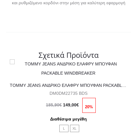
και ρυθμιζόμενο κορδόνι στην μέση για καλύτερη εφαρμογή
Σχετικά Προϊόντα
Αυτό
το
προϊόν
TOMMY JEANS ΑΝΔΡΙΚΟ ΕΛΑΦΡΥ ΜΠΟΥΦΑΝ PACKABLE WINDBREAKER
DM0DM22735 BDS
έχει
Original
Η
πολλαπλές
185,90
€
149,00
€
20%
price
τρέχουσα
παραλλαγές.
Διαθέσιμα μεγέθη
was:
τιμή
Οι
L
XL
185,90€.
είναι:
επιλογές