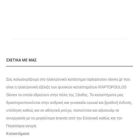
149,00€.
μπορούν
να
επιλεγούν
στη
σελίδα
του
προϊόντος
ΣΧΕΤΙΚΑ ΜΕ ΜΑΣ
Σας καλωσορίζουμε στο ηλεκτρονικό κατάστημα raptopoulos-stores.gr που
είναι η ηλεκτρονική εξέλιξη των φυσικών καταστημάτων RAPTOPOULOS
Stores τα οποία εδρεύουν στην πόλη της Ξάνθης. Τα καταστήματα μας
δραστηριοποιούνται στην ανδρική και γυναικεία casual και βραδινή ένδυση,
υπόδηση καθώς και σε αθλητικά ρούχα, παπούτσια και αξεσουάρ σε
συνεργασία με τα μεγαλύτερα brands από την Ελληνική καθώς και την
Παγκόσμια αγορά.
Καταστήματα