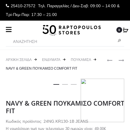
25410-27572
Τηλ. Παραγγελίες
/ Δευ-Σαβ: 09:00 – 14:00 &
Τρi-Πεμ-Παρ: 17:30 – 21:00
0
Produ
NAVY
NAVY
ΑΡΧΙΚΉ ΣΕΛΊΔΑ
ΕΝΔΥΜΑΤΑ
ΠΟΥΚΑΜΙΣΑ
&
&
navig
NAVY & GREEN ΠΟΥΚΑΜΙΣΟ COMFORT FIT
GREEN
GREEN
ΠΛΕΚΤΟ
ΠΟΥΚΑΜΙ
ΛΑΙΜΟΚΟ
COMFORT
FIT
NAVY & GREEN ΠΟΥΚΑΜΙΣΟ COMFORT
FIT
Κωδικός προϊόντος: 24NG.KR130-1B JEANS
Η χαμηλότερη τιμή των τελευταίων 30 ημερών είναι:
49,00
€