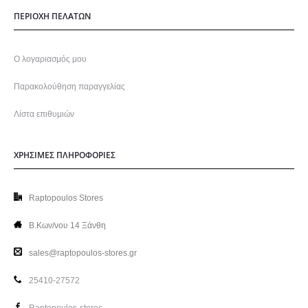
ΠΕΡΙΟΧΗ ΠΕΛΑΤΩΝ
Ο λογαριασμός μου
Παρακολούθηση παραγγελίας
Λίστα επιθυμιών
ΧΡΗΣΙΜΕΣ ΠΛΗΡΟΦΟΡΙΕΣ
Raptopoulos Stores
Β.Κων/νου 14 Ξάνθη
sales@raptopoulos-stores.gr
25410-27572
Raptopoulos-stores