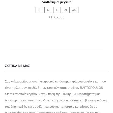
Διαθέσιμα μεγέθη
was:
τιμή
Οι
S
M
L
XL
XXL
72,90€.
είναι:
επιλογές
+1 Χρώμα
66,00€.
μπορούν
να
επιλεγούν
στη
σελίδα
του
προϊόντος
ΣΧΕΤΙΚΑ ΜΕ ΜΑΣ
Σας καλωσορίζουμε στο ηλεκτρονικό κατάστημα raptopoulos-stores.gr που
είναι η ηλεκτρονική εξέλιξη των φυσικών καταστημάτων RAPTOPOULOS
Stores τα οποία εδρεύουν στην πόλη της Ξάνθης. Τα καταστήματα μας
δραστηριοποιούνται στην ανδρική και γυναικεία casual και βραδινή ένδυση,
υπόδηση καθώς και σε αθλητικά ρούχα, παπούτσια και αξεσουάρ σε
συνεργασία με τα μεγαλύτερα brands από την Ελληνική καθώς και την