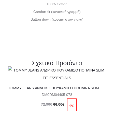
100% Cotton
Comfort fit (κανονική γραμμή)
Button down (κουμπι στον γιακα)
Σχετικά Προϊόντα
Αυτό
το
προϊόν
TOMMY JEANS ΑΝΔΡΙΚΟ ΠΟΥΚΑΜΙΣΟ ΠΟΠΛΙΝΑ SLIM FIT ESSENTIALS
DM0DM04405 078
έχει
Original
Η
πολλαπλές
72,90
€
66,00
€
9%
price
τρέχουσα
παραλλαγές.