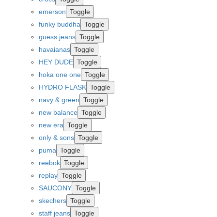
emerson
Toggle
funky buddha
Toggle
guess jeans
Toggle
havaianas
Toggle
HEY DUDE
Toggle
hoka one one
Toggle
HYDRO FLASK
Toggle
navy & green
Toggle
new balance
Toggle
new era
Toggle
only & sons
Toggle
puma
Toggle
reebok
Toggle
replay
Toggle
SAUCONY
Toggle
skechers
Toggle
staff jeans
Toggle