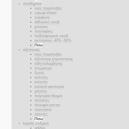
υποδηματα
νεες παραλαβες
casual shoes
sneakers
αθλητικα υποδ.
μποτακι
παντοφλες
ποδοσφαιρικά υποδ.
εκπτώσεις -40% -50%
Πίσω
αξεσουαρ
νεες παραλαβες
αξεσουαρ γυμναστικης
ειδη κολυμβησης
εσωρουχα
ζωνες
καλτσες
καπελα
κασκολ-φουλαρια
μπαλες
παγουρια-θερμοι
πετσέτες
σκουφοι-γαντια
τσαντακια
τσαντες
Πίσω
brands ανδρικά
adidas