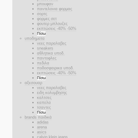
μπουφαν
παντελονια φορμας
σορτς
φορμες σετ
φουτερ μπλουζες
εκπτώσεις -40% -50%
Πίσω
υποδηματα
νεες παραλαβες
sneakers
αθλητικα υποδ.
παντοφλες
πεδιλα
ποδοσφαιρικα υποδ.
εκπτώσεις -40% -50%
Πίσω
αξεσουαρ
νεες παραλαβες
ειδη κολυμβησης
καλτσες
καπελα
τσαντες
Πίσω
brands παιδικά
adidas
arena
asics
calvin klein jeans