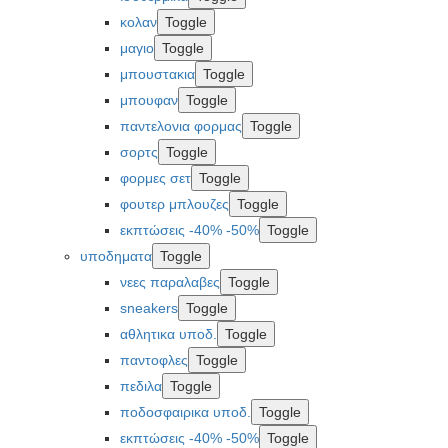
κολαν
Toggle
μαγιο
Toggle
μπουστακια
Toggle
μπουφαν
Toggle
παντελονια φορμας
Toggle
σορτς
Toggle
φορμες σετ
Toggle
φουτερ μπλουζες
Toggle
εκπτώσεις -40% -50%
Toggle
υποδηματα
Toggle
νεες παραλαβες
Toggle
sneakers
Toggle
αθλητικα υποδ.
Toggle
παντοφλες
Toggle
πεδιλα
Toggle
ποδοσφαιρικα υποδ.
Toggle
εκπτώσεις -40% -50%
Toggle