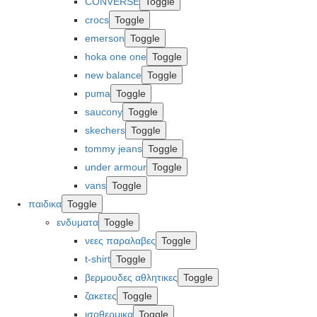
CONVERSE
Toggle
crocs
Toggle
emerson
Toggle
hoka one one
Toggle
new balance
Toggle
puma
Toggle
saucony
Toggle
skechers
Toggle
tommy jeans
Toggle
under armour
Toggle
vans
Toggle
παιδικα
Toggle
ενδυματα
Toggle
νεες παραλαβες
Toggle
t-shirt
Toggle
βερμουδες αθλητικες
Toggle
ζακετες
Toggle
ισοθερμικα
Toggle