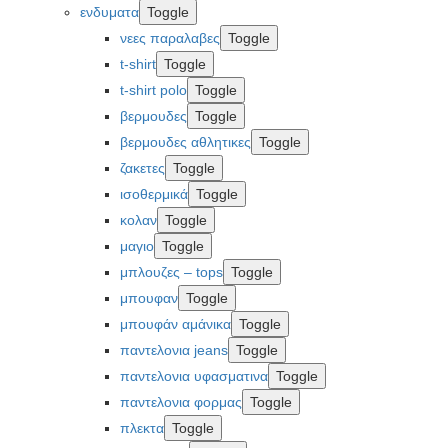
ενδυματα
Toggle
νεες παραλαβες
Toggle
t-shirt
Toggle
t-shirt polo
Toggle
βερμουδες
Toggle
βερμουδες αθλητικες
Toggle
ζακετες
Toggle
ισοθερμικά
Toggle
κολαν
Toggle
μαγιο
Toggle
μπλουζες – tops
Toggle
μπουφαν
Toggle
μπουφάν αμάνικα
Toggle
παντελονια jeans
Toggle
παντελονια υφασματινα
Toggle
παντελονια φορμας
Toggle
πλεκτα
Toggle