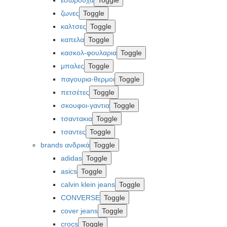
ζωνες
Toggle
καλτσες
Toggle
καπελα
Toggle
κασκολ-φουλαρια
Toggle
μπαλες
Toggle
παγουρια-θερμοι
Toggle
πετσέτες
Toggle
σκουφοι-γαντια
Toggle
τσαντακια
Toggle
τσαντες
Toggle
brands ανδρικά
Toggle
adidas
Toggle
asics
Toggle
calvin klein jeans
Toggle
CONVERSE
Toggle
cover jeans
Toggle
crocs
Toggle