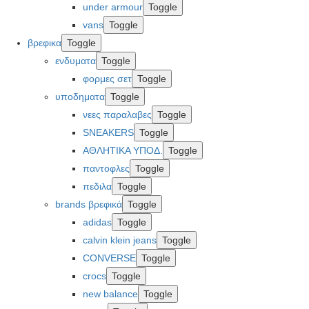
under armour
Toggle
vans
Toggle
βρεφικα
Toggle
ενδυματα
Toggle
φορμες σετ
Toggle
υποδηματα
Toggle
νεες παραλαβες
Toggle
SNEAKERS
Toggle
ΑΘΛΗΤΙΚΑ ΥΠΟΔ.
Toggle
παντοφλες
Toggle
πεδιλα
Toggle
brands βρεφικά
Toggle
adidas
Toggle
calvin klein jeans
Toggle
CONVERSE
Toggle
crocs
Toggle
new balance
Toggle