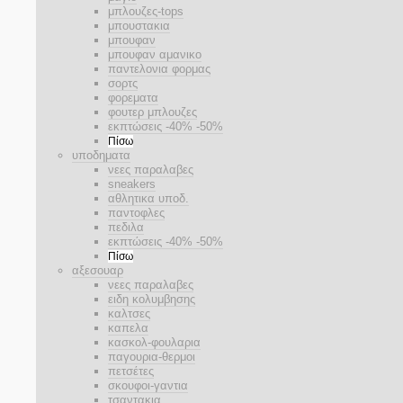
μπλουζες-tops
μπουστακια
μπουφαν
μπουφαν αμανικο
παντελονια φορμας
σορτς
φορεματα
φουτερ μπλουζες
εκπτώσεις -40% -50%
Πίσω
υποδηματα
νεες παραλαβες
sneakers
αθλητικα υποδ.
παντοφλες
πεδιλα
εκπτώσεις -40% -50%
Πίσω
αξεσουαρ
νεες παραλαβες
ειδη κολυμβησης
καλτσες
καπελα
κασκολ-φουλαρια
παγουρια-θερμοι
πετσέτες
σκουφοι-γαντια
τσαντακια