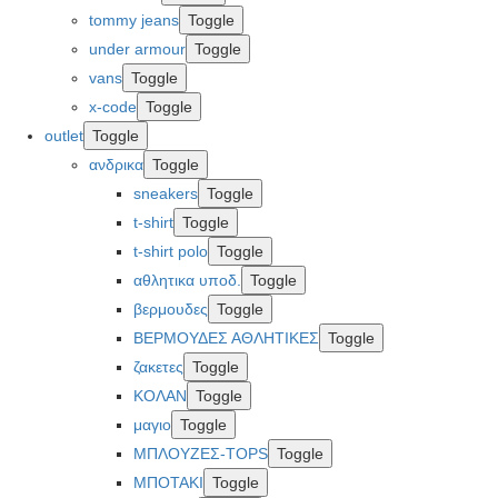
tommy jeans
Toggle
under armour
Toggle
vans
Toggle
x-code
Toggle
outlet
Toggle
ανδρικα
Toggle
sneakers
Toggle
t-shirt
Toggle
t-shirt polo
Toggle
αθλητικα υποδ.
Toggle
βερμουδες
Toggle
ΒΕΡΜΟΥΔΕΣ ΑΘΛΗΤΙΚΕΣ
Toggle
ζακετες
Toggle
ΚΟΛΑΝ
Toggle
μαγιο
Toggle
ΜΠΛΟΥΖΕΣ-TOPS
Toggle
ΜΠΟΤΑΚΙ
Toggle