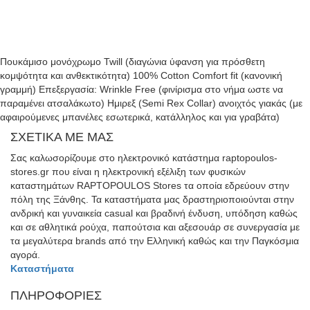
Διαθέσιμα μεγέθη
S
M
L
XL
XXL
+1 Χρώμα
Πουκάμισο μονόχρωμο Twill (διαγώνια ύφανση για πρόσθετη
κομψότητα και ανθεκτικότητα) 100% Cotton Comfort fit (κανονική
γραμμή) Επεξεργασία: Wrinkle Free (φινίρισμα στο νήμα ωστε να
παραμένει ατσαλάκωτο) Ημιρεξ (Semi Rex Collar) ανοιχτός γιακάς (με
αφαιρούμενες μπανέλες εσωτερικά, κατάλληλος και για γραβάτα)
ΣΧΕΤΙΚΑ ΜΕ ΜΑΣ
Σας καλωσορίζουμε στο ηλεκτρονικό κατάστημα raptopoulos-
stores.gr που είναι η ηλεκτρονική εξέλιξη των φυσικών
καταστημάτων RAPTOPOULOS Stores τα οποία εδρεύουν στην
πόλη της Ξάνθης. Τα καταστήματα μας δραστηριοποιούνται στην
ανδρική και γυναικεία casual και βραδινή ένδυση, υπόδηση καθώς
και σε αθλητικά ρούχα, παπούτσια και αξεσουάρ σε συνεργασία με
τα μεγαλύτερα brands από την Ελληνική καθώς και την Παγκόσμια
αγορά.
Καταστήματα
ΠΛΗΡΟΦΟΡΙΕΣ