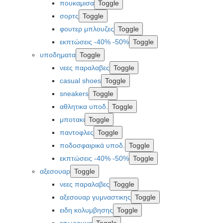
πουκαμισα
Toggle
σορτς
Toggle
φουτερ μπλουζες
Toggle
εκπτώσεις -40% -50%
Toggle
υποδηματα
Toggle
νεες παραλαβες
Toggle
casual shoes
Toggle
sneakers
Toggle
αθλητικα υποδ.
Toggle
μποτακι
Toggle
παντοφλες
Toggle
ποδοσφαιρικά υποδ.
Toggle
εκπτώσεις -40% -50%
Toggle
αξεσουαρ
Toggle
νεες παραλαβες
Toggle
αξεσουαρ γυμναστικης
Toggle
ειδη κολυμβησης
Toggle
εσωρουχα
Toggle