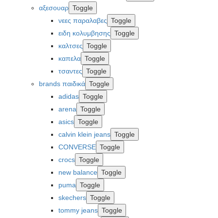
αξεσουαρ
Toggle
νεες παραλαβες
Toggle
ειδη κολυμβησης
Toggle
καλτσες
Toggle
καπελα
Toggle
τσαντες
Toggle
brands παιδικά
Toggle
adidas
Toggle
arena
Toggle
asics
Toggle
calvin klein jeans
Toggle
CONVERSE
Toggle
crocs
Toggle
new balance
Toggle
puma
Toggle
skechers
Toggle
tommy jeans
Toggle