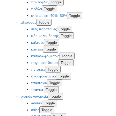
παντοφλες
Toggle
πεδιλα
Toggle
εκπτώσεις -40% -50%
Toggle
αξεσουαρ
Toggle
νεες παραλαβες
Toggle
ειδη κολυμβησης
Toggle
καλτσες
Toggle
καπελα
Toggle
κασκολ-φουλαρια
Toggle
παγουρια-θερμοι
Toggle
πετσέτες
Toggle
σκουφοι-γαντια
Toggle
τσαντακια
Toggle
τσαντες
Toggle
brands γυναικεία
Toggle
adidas
Toggle
asics
Toggle