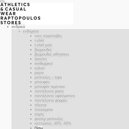
ανδρικα
ενδυματα
νεες παραλαβες
t-shirt
t-shirt polo
βερμουδες
βερμουδες αθλητικες
ζακετες
ισοθερμικά
κολαν
μαγιο
μπλουζες – tops
μπουφαν
μπουφάν αμάνικα
παντελονια jeans
παντελονια υφασματινα
παντελονια φορμας
πλεκτα
πουκαμισα
σορτς
φουτερ μπλουζες
εκπτώσεις -40% -50%
Πίσω