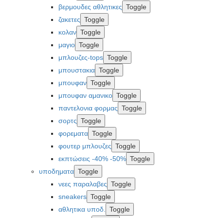
βερμουδες αθλητικες
Toggle
ζακετες
Toggle
κολαν
Toggle
μαγιο
Toggle
μπλουζες-tops
Toggle
μπουστακια
Toggle
μπουφαν
Toggle
μπουφαν αμανικο
Toggle
παντελονια φορμας
Toggle
σορτς
Toggle
φορεματα
Toggle
φουτερ μπλουζες
Toggle
εκπτώσεις -40% -50%
Toggle
υποδηματα
Toggle
νεες παραλαβες
Toggle
sneakers
Toggle
αθλητικα υποδ.
Toggle