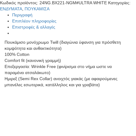
Κωδικός προϊόντος:
24NG.BX221-NGM#ULTRA WHITE
Κατηγορίες:
ΕΝΔΥΜΑΤΑ
,
ΠΟΥΚΑΜΙΣΑ
Περιγραφή
Επιπλέον πληροφορίες
Επιστροφές & αλλαγές
Πουκάμισο μονόχρωμο Twill (διαγώνια ύφανση για πρόσθετη
κομψότητα και ανθεκτικότητα)
100% Cotton
Comfort fit (κανονική γραμμή)
Επεξεργασία: Wrinkle Free (φινίρισμα στο νήμα ωστε να
παραμένει ατσαλάκωτο)
Ημιρεξ (Semi Rex Collar) ανοιχτός γιακάς (με αφαιρούμενες
μπανέλες εσωτερικά, κατάλληλος και για γραβάτα)
Αυτό το προϊόν έχει πολλαπλές παραλλαγές. Οι επιλογές
μπορούν να επιλεγούν στη σελίδα του προϊόντος
Add to wishlist