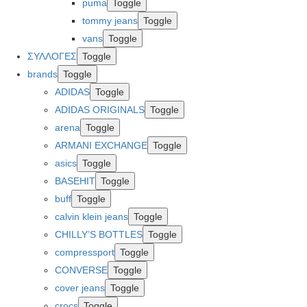
puma
Toggle
tommy jeans
Toggle
vans
Toggle
ΣΥΛΛΟΓΕΣ
Toggle
brands
Toggle
ADIDAS
Toggle
ADIDAS ORIGINALS
Toggle
arena
Toggle
ARMANI EXCHANGE
Toggle
asics
Toggle
BASEHIT
Toggle
buff
Toggle
calvin klein jeans
Toggle
CHILLY’S BOTTLES
Toggle
compressport
Toggle
CONVERSE
Toggle
cover jeans
Toggle
crocs
Toggle