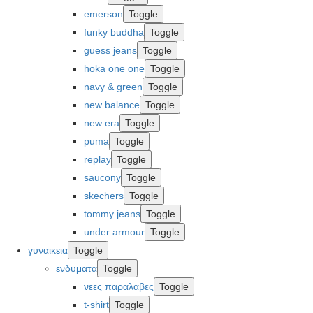
emerson
Toggle
funky buddha
Toggle
guess jeans
Toggle
hoka one one
Toggle
navy & green
Toggle
new balance
Toggle
new era
Toggle
puma
Toggle
replay
Toggle
saucony
Toggle
skechers
Toggle
tommy jeans
Toggle
under armour
Toggle
γυναικεια
Toggle
ενδυματα
Toggle
νεες παραλαβες
Toggle
t-shirt
Toggle