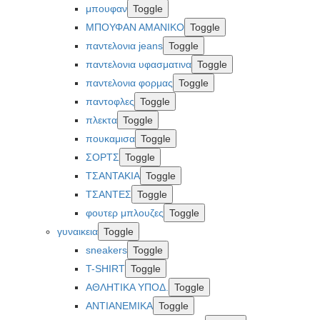
μπουφαν
Toggle
ΜΠΟΥΦΑΝ ΑΜΑΝΙΚΟ
Toggle
παντελονια jeans
Toggle
παντελονια υφασματινα
Toggle
παντελονια φορμας
Toggle
παντοφλες
Toggle
πλεκτα
Toggle
πουκαμισα
Toggle
ΣΟΡΤΣ
Toggle
ΤΣΑΝΤΑΚΙΑ
Toggle
ΤΣΑΝΤΕΣ
Toggle
φουτερ μπλουζες
Toggle
γυναικεια
Toggle
sneakers
Toggle
T-SHIRT
Toggle
ΑΘΛΗΤΙΚΑ ΥΠΟΔ.
Toggle
ΑΝΤΙΑΝΕΜΙΚΑ
Toggle