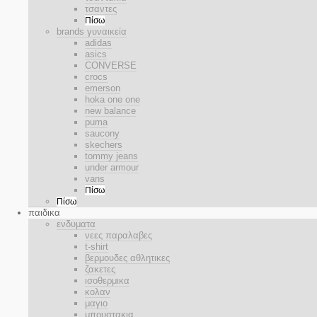
τσαντες
Πίσω
brands γυναικεία
adidas
asics
CONVERSE
crocs
emerson
hoka one one
new balance
puma
saucony
skechers
tommy jeans
under armour
vans
Πίσω
Πίσω
παιδικα
ενδυματα
νεες παραλαβες
t-shirt
βερμουδες αθλητικες
ζακετες
ισοθερμικα
κολαν
μαγιο
μπουστακια