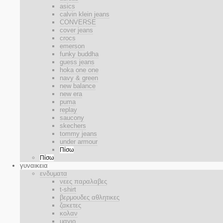
asics
calvin klein jeans
CONVERSE
cover jeans
crocs
emerson
funky buddha
guess jeans
hoka one one
navy & green
new balance
new era
puma
replay
saucony
skechers
tommy jeans
under armour
Πίσω
Πίσω
γυναικεια
ενδυματα
νεες παραλαβες
t-shirt
βερμουδες αθλητικες
ζακετες
κολαν
μαγιο