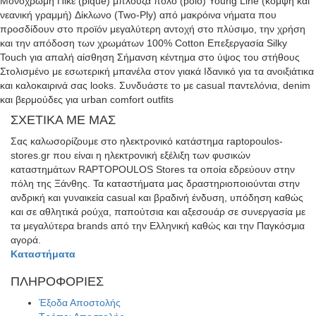
Μονόχρωμη Πικέ (pique) μπλούζα πόλο (polo) Young Line (κομψή και
σελίδα
νεανική γραμμή) Δίκλωνο (Two-Ply) από μακρόινα νήματα που
του
προσδίδουν στο προϊόν μεγαλύτερη αντοχή στο πλύσιμο, την χρήση
προϊόντος
και την απόδοση των χρωμάτων 100% Cotton Επεξεργασία Silky
Touch για απαλή αίσθηση Σήμανση κέντημα στο ύψος του στήθους
Στολισμένο με εσωτερική μπανέλα στον γιακά Ιδανικό για τα ανοιξιάτικα
και καλοκαιρινά σας looks. Συνδυάστε το με casual παντελόνια, denim
και βερμούδες για urban comfort outfits
ΣΧΕΤΙΚΑ ΜΕ ΜΑΣ
Σας καλωσορίζουμε στο ηλεκτρονικό κατάστημα raptopoulos-
stores.gr που είναι η ηλεκτρονική εξέλιξη των φυσικών
καταστημάτων RAPTOPOULOS Stores τα οποία εδρεύουν στην
πόλη της Ξάνθης. Τα καταστήματα μας δραστηριοποιούνται στην
ανδρική και γυναικεία casual και βραδινή ένδυση, υπόδηση καθώς
και σε αθλητικά ρούχα, παπούτσια και αξεσουάρ σε συνεργασία με
τα μεγαλύτερα brands από την Ελληνική καθώς και την Παγκόσμια
αγορά.
Καταστήματα
ΠΛΗΡΟΦΟΡΙΕΣ
Έξοδα Αποστολής