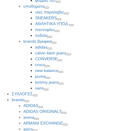
φορμες σετ
Toggle
υποδηματα
Toggle
νεες παραλαβες
Toggle
SNEAKERS
Toggle
ΑΘΛΗΤΙΚΑ ΥΠΟΔ.
Toggle
παντοφλες
Toggle
πεδιλα
Toggle
brands βρεφικά
Toggle
adidas
Toggle
calvin klein jeans
Toggle
CONVERSE
Toggle
crocs
Toggle
new balance
Toggle
puma
Toggle
tommy jeans
Toggle
vans
Toggle
ΣΥΛΛΟΓΕΣ
Toggle
brands
Toggle
ADIDAS
Toggle
ADIDAS ORIGINALS
Toggle
arena
Toggle
ARMANI EXCHANGE
Toggle
asics