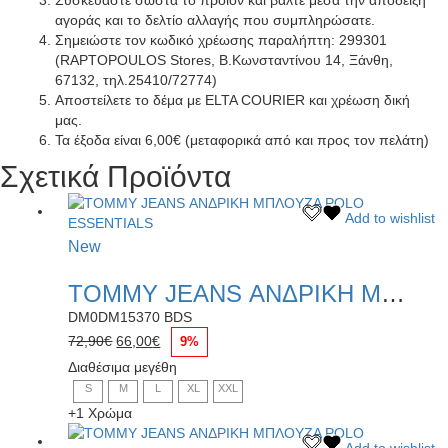
αγοράς και το δελτίο αλλαγής που συμπληρώσατε.
Σημειώστε τον κωδικό χρέωσης παραλήπτη: 299301
(RAPTOPOULOS Stores, Β.Κωνσταντίνου 14, Ξάνθη,
67132, τηλ.25410/72774)
Αποστείλετε το δέμα με ELTA COURIER και χρέωση δική
μας.
Τα έξοδα είναι 6,00€ (μεταφορικά από και προς τον πελάτη)
Σχετικά Προϊόντα
Αυτό
Add to wishlist
το
New
προϊόν
έχει
TOMMY JEANS ΑΝΔΡΙΚΗ ΜΠΛΟΥΖΑ POLO ESSENTIALS
πολλαπλές
παραλλαγές.
DM0DM15370 BDS
Οι
Original
Η
72,90
€
66,00
€
9%
επιλογές
price
τρέχουσα
Διαθέσιμα μεγέθη
μπορούν
was:
τιμή
S
M
L
XL
XXL
να
72,90€.
είναι:
επιλεγούν
+1 Χρώμα
66,00€.
στη
Αυτό
Add to wishlist