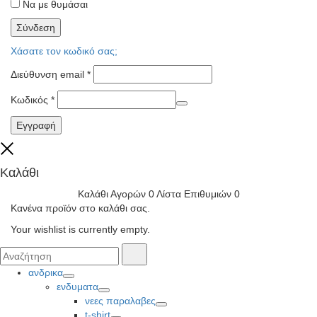
Να με θυμάσαι
Σύνδεση
Χάσατε τον κωδικό σας;
Διεύθυνση email
*
Κωδικός
*
Εγγραφή
Close
Καλάθι
Καλάθι Αγορών
0
Λίστα Επιθυμιών
0
Κανένα προϊόν στο καλάθι σας.
Your wishlist is currently empty.
Αναζήτησα
Αναζήτηση
για:
ανδρικα
Toggle
ενδυματα
Toggle
νεες παραλαβες
Toggle
t-shirt