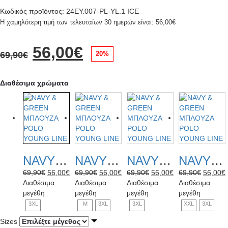
Κωδικός προϊόντος: 24EY.007-PL-YL.1 ICE
Η χαμηλότερη τιμή των τελευταίων 30 ημερών είναι:
56,00
€
Original
Η
56,00
€
20%
69,90
€
price
τρέχουσα
Διαθέσιμα χρώματα
was:
τιμή
69,90€.
είναι:
56,00€.
NAVY & GREEN ΜΠΛΟΥΖΑ POLO YOUNG LINE
NAVY & GREEN ΜΠΛΟΥΖΑ POLO YOUNG LINE
NAVY & GREEN ΜΠΛΟΥΖΑ POLO YOUNG LINE
NAVY & GREEN ΜΠΛΟΥΖΑ POLO YOUNG LINE
Original
Η
Original
Η
Original
Η
Original
69,90
€
56,00
€
69,90
€
56,00
€
69,90
€
56,00
€
69,90
€
56,00
€
price
τρέχουσα
price
τρέχουσα
price
τρέχουσα
price
Διαθέσιμα
Διαθέσιμα
Διαθέσιμα
Διαθέσιμα
was:
τιμή
was:
τιμή
was:
τιμή
was:
μεγέθη
μεγέθη
μεγέθη
μεγέθη
69,90€.
είναι:
69,90€.
είναι:
69,90€.
είναι:
69,90€.
ε
3XL
M
3XL
3XL
XXL
3XL
56,00€.
56,00€.
56,00€.
Sizes