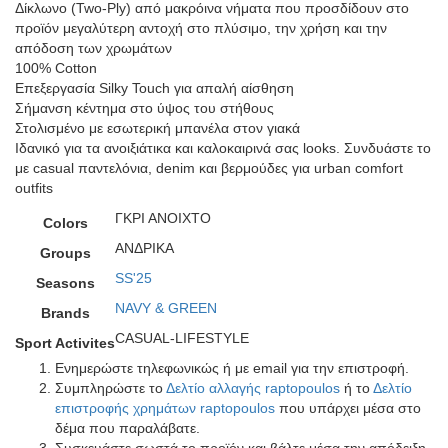
Δίκλωνο (Two-Ply) από μακρόινα νήματα που προσδίδουν στο
προϊόν μεγαλύτερη αντοχή στο πλύσιμο, την χρήση και την
απόδοση των χρωμάτων
100% Cotton
Επεξεργασία Silky Touch για απαλή αίσθηση
Σήμανση κέντημα στο ύψος του στήθους
Στολισμένο με εσωτερική μπανέλα στον γιακά
Ιδανικό για τα ανοιξιάτικα και καλοκαιρινά σας looks. Συνδυάστε το
με casual παντελόνια, denim και βερμούδες για urban comfort
outfits
ΓΚΡΙ ΑΝΟΙΧΤΟ
Colors
ΑΝΔΡΙΚΑ
Groups
SS'25
Seasons
NAVY & GREEN
Brands
CASUAL-LIFESTYLE
Sport Activites
Ενημερώστε τηλεφωνικώς ή με email για την επιστροφή.
Συμπληρώστε το
Δελτίο αλλαγής raptopoulos
ή το
Δελτίο
επιστροφής χρημάτων raptopoulos
που υπάρχει μέσα στο
δέμα που παραλάβατε.
Συσκευάστε σωστά το προϊόν και βάλτε μέσα την απόδειξη