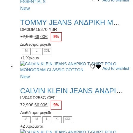
σελίδα
το
του
New
προϊόν
προϊόντος
έχει
TOMMY JEANS ΑΝΔΡΙΚΗ ΜΠΛΟΥΖΑ POLO ESSENTIALS
πολλαπλές
παραλλαγές.
DM0DM15370 YBR
Οι
Original
Η
72,90
€
66,00
€
9%
επιλογές
price
τρέχουσα
Διαθέσιμα μεγέθη
μπορούν
was:
τιμή
M
L
XXL
να
72,90€.
είναι:
επιλεγούν
+1 Χρώμα
66,00€.
στη
Αυτό
Add to wishlist
σελίδα
το
του
New
προϊόν
προϊόντος
έχει
CALVIN KLEIN JEANS ΑΝΔΡΙΚΟ T-SHIRT POLO MONOGRAM CLASSIC COTTON
πολλαπλές
παραλλαγές.
LV04RD255G CEF
Οι
Original
Η
72,90
€
66,00
€
9%
επιλογές
price
τρέχουσα
Διαθέσιμα μεγέθη
μπορούν
was:
τιμή
S
M
L
XL
XXL
να
72,90€.
είναι:
επιλεγούν
+2 Χρώματα
66,00€.
στη