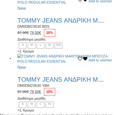
Add to wishlist
στη
το
σελίδα
New
προϊόν
του
έχει
προϊόντος
TOMMY JEANS ΑΝΔΡΙΚΗ ΜΑΚΡΥΜΑΝΙΚΗ ΜΠΟΥΖΑ POLO REGULAR ESSENTIAL
πολλαπλές
παραλλαγές.
DM0DM23630 BDS
Οι
Original
Η
87,90
€
79,00
€
10%
επιλογές
price
τρέχουσα
Διαθέσιμα μεγέθη
μπορούν
was:
τιμή
S
M
L
XL
XXL
να
87,90€.
είναι:
επιλεγούν
+1 Χρώμα
79,00€.
στη
Αυτό
Add to wishlist
σελίδα
το
του
New
προϊόν
προϊόντος
έχει
TOMMY JEANS ΑΝΔΡΙΚΗ ΜΑΚΡΥΜΑΝΙΚΗ ΜΠΟΥΖΑ POLO REGULAR ESSENTIAL
πολλαπλές
παραλλαγές.
DM0DM23630 YBH
Οι
Original
Η
87,90
€
79,00
€
10%
επιλογές
price
τρέχουσα
Διαθέσιμα μεγέθη
μπορούν
was:
τιμή
S
M
L
XL
να
87,90€.
είναι:
επιλεγούν
+1 Χρώμα
79,00€.
στη