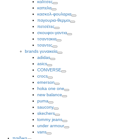
καλτσες
Toggle
καπελα
Toggle
κασκολ-φουλαρια
Toggle
παγουρια-θερμοι
Toggle
πετσέτες
Toggle
σκουφοι-γαντια
Toggle
τσαντακια
Toggle
τσαντες
Toggle
brands γυναικεία
Toggle
adidas
Toggle
asics
Toggle
CONVERSE
Toggle
crocs
Toggle
emerson
Toggle
hoka one one
Toggle
new balance
Toggle
puma
Toggle
saucony
Toggle
skechers
Toggle
tommy jeans
Toggle
under armour
Toggle
vans
Toggle
παιδικα