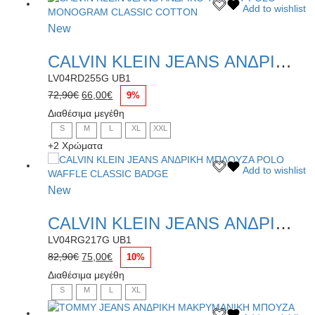
Αυτό
Add to wishlist
σελίδα
το
του
New
προϊόν
προϊόντος
έχει
CALVIN KLEIN JEANS ΑΝΔΡΙΚΟ T-SHIRT POLO MONOGRAM CLASSIC COTTON
πολλαπλές
παραλλαγές.
LV04RD255G UB1
Οι
Original
Η
72,90
€
66,00
€
9%
επιλογές
price
τρέχουσα
Διαθέσιμα μεγέθη
μπορούν
was:
τιμή
S
M
L
XL
XXL
να
72,90€.
είναι:
επιλεγούν
+2 Χρώματα
66,00€.
στη
Αυτό
Add to wishlist
σελίδα
το
του
New
προϊόν
προϊόντος
έχει
CALVIN KLEIN JEANS ΑΝΔΡΙΚΗ ΜΠΛΟΥΖΑ POLO WAFFLE CLASSIC BADGE
πολλαπλές
παραλλαγές.
LV04RG217G UB1
Οι
Original
Η
82,90
€
75,00
€
10%
επιλογές
price
τρέχουσα
Διαθέσιμα μεγέθη
μπορούν
was:
τιμή
S
M
L
XL
να
82,90€.
είναι:
επιλεγούν
75,00€.
Αυτό