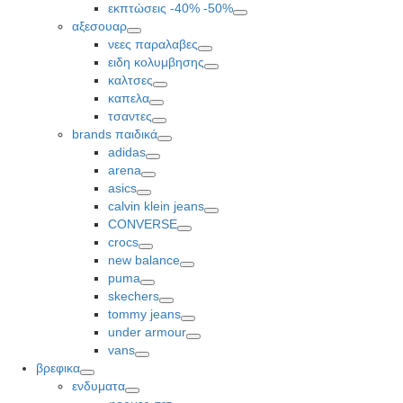
Toggle
εκπτώσεις -40% -50%
Toggle
αξεσουαρ
Toggle
νεες παραλαβες
Toggle
ειδη κολυμβησης
Toggle
καλτσες
Toggle
καπελα
Toggle
τσαντες
Toggle
brands παιδικά
Toggle
adidas
Toggle
arena
Toggle
asics
Toggle
calvin klein jeans
Toggle
CONVERSE
Toggle
crocs
Toggle
new balance
Toggle
puma
Toggle
skechers
Toggle
tommy jeans
Toggle
under armour
Toggle
vans
Toggle
βρεφικα
Toggle
ενδυματα
Toggle