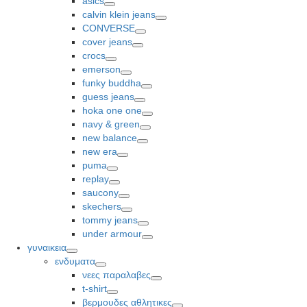
asics
Toggle
calvin klein jeans
Toggle
CONVERSE
Toggle
cover jeans
Toggle
crocs
Toggle
emerson
Toggle
funky buddha
Toggle
guess jeans
Toggle
hoka one one
Toggle
navy & green
Toggle
new balance
Toggle
new era
Toggle
puma
Toggle
replay
Toggle
saucony
Toggle
skechers
Toggle
tommy jeans
Toggle
under armour
Toggle
γυναικεια
Toggle
ενδυματα
Toggle
νεες παραλαβες
Toggle
t-shirt
Toggle
βερμουδες αθλητικες