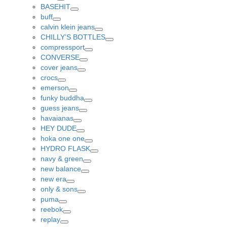
Toggle
BASEHIT
Toggle
buff
Toggle
calvin klein jeans
Toggle
CHILLY’S BOTTLES
Toggle
compressport
Toggle
CONVERSE
Toggle
cover jeans
Toggle
crocs
Toggle
emerson
Toggle
funky buddha
Toggle
guess jeans
Toggle
havaianas
Toggle
HEY DUDE
Toggle
hoka one one
Toggle
HYDRO FLASK
Toggle
navy & green
Toggle
new balance
Toggle
new era
Toggle
only & sons
Toggle
puma
Toggle
reebok
Toggle
replay
Toggle