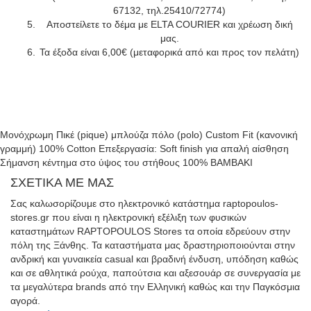
67132, τηλ.25410/72774)
Αποστείλετε το δέμα με ELTA COURIER και χρέωση δική
μας.
Τα έξοδα είναι 6,00€ (μεταφορικά από και προς τον πελάτη)
Μονόχρωμη Πικέ (pique) μπλούζα πόλο (polo) Custom Fit (κανονική
γραμμή) 100% Cotton Επεξεργασία: Soft finish για απαλή αίσθηση
Σήμανση κέντημα στο ύψος του στήθους 100% ΒΑΜΒΑΚΙ
ΣΧΕΤΙΚΑ ΜΕ ΜΑΣ
Σας καλωσορίζουμε στο ηλεκτρονικό κατάστημα raptopoulos-
stores.gr που είναι η ηλεκτρονική εξέλιξη των φυσικών
καταστημάτων RAPTOPOULOS Stores τα οποία εδρεύουν στην
πόλη της Ξάνθης. Τα καταστήματα μας δραστηριοποιούνται στην
ανδρική και γυναικεία casual και βραδινή ένδυση, υπόδηση καθώς
και σε αθλητικά ρούχα, παπούτσια και αξεσουάρ σε συνεργασία με
τα μεγαλύτερα brands από την Ελληνική καθώς και την Παγκόσμια
αγορά.