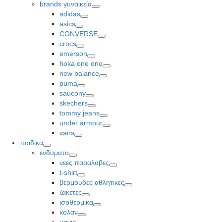
Toggle
brands γυναικεία
Toggle
adidas
Toggle
asics
Toggle
CONVERSE
Toggle
crocs
Toggle
emerson
Toggle
hoka one one
Toggle
new balance
Toggle
puma
Toggle
saucony
Toggle
skechers
Toggle
tommy jeans
Toggle
under armour
Toggle
vans
Toggle
παιδικα
Toggle
ενδυματα
Toggle
νεες παραλαβες
Toggle
t-shirt
Toggle
βερμουδες αθλητικες
Toggle
ζακετες
Toggle
ισοθερμικα
Toggle
κολαν
Toggle
μαγιο