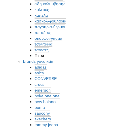
ειδη κολυμβησης
καλτσες
καπελα
κασκολ-φουλαρια
παγουρια-θερμοι
πετσέτες
σκουφοι-γαντια
τσαντακια
τσαντες
Πίσω
brands γυναικεία
adidas
asics
CONVERSE
crocs
emerson
hoka one one
new balance
puma
saucony
skechers
tommy jeans