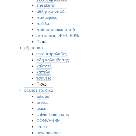
sneakers
αθλητικα υποδ.
παντοφλες
πεδιλα
ποδοσφαιρικα υποδ.
εκπτώσεις -40% -50%
Πίσω
αξεσουαρ
νεες παραλαβες
ειδη κολυμβησης
καλτσες
καπελα
τσαντες
Πίσω
brands παιδικά
adidas
arena
asics
calvin klein jeans
CONVERSE
crocs
new balance