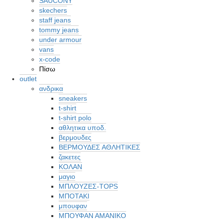
SAUCONY
skechers
staff jeans
tommy jeans
under armour
vans
x-code
Πίσω
outlet
ανδρικα
sneakers
t-shirt
t-shirt polo
αθλητικα υποδ.
βερμουδες
ΒΕΡΜΟΥΔΕΣ ΑΘΛΗΤΙΚΕΣ
ζακετες
ΚΟΛΑΝ
μαγιο
ΜΠΛΟΥΖΕΣ-TOPS
ΜΠΟΤΑΚΙ
μπουφαν
ΜΠΟΥΦΑΝ ΑΜΑΝΙΚΟ