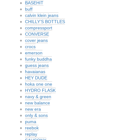
BASEHIT
buff
calvin klein jeans
CHILLY’S BOTTLES
compressport
CONVERSE
cover jeans
crocs
emerson
funky buddha
guess jeans
havaianas
HEY DUDE
hoka one one
HYDRO FLASK
navy & green
new balance
new era
only & sons
puma
reebok
replay