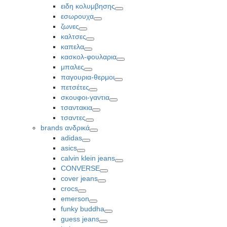
Toggle
ειδη κολυμβησης
Toggle
εσωρουχα
Toggle
ζωνες
Toggle
καλτσες
Toggle
καπελα
Toggle
κασκολ-φουλαρια
Toggle
μπαλες
Toggle
παγουρια-θερμοι
Toggle
πετσέτες
Toggle
σκουφοι-γαντια
Toggle
τσαντακια
Toggle
τσαντες
Toggle
brands ανδρικά
Toggle
adidas
Toggle
asics
Toggle
calvin klein jeans
Toggle
CONVERSE
Toggle
cover jeans
Toggle
crocs
Toggle
emerson
Toggle
funky buddha
Toggle
guess jeans
Toggle