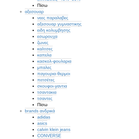
Πίσω
αξεσουαρ
νεες παραλαβες
αξεσουαρ γυμναστικης
ειδη κολυμβησης
εσωρουχα
ζωνες
καλτσες
καπελα
κασκολ-φουλαρια
μπαλες
παγουρια-θερμοι
πετσέτες
σκουφοι-γαντια
τσαντακια
τσαντες
Πίσω
brands ανδρικά
adidas
asics
calvin klein jeans
CONVERSE