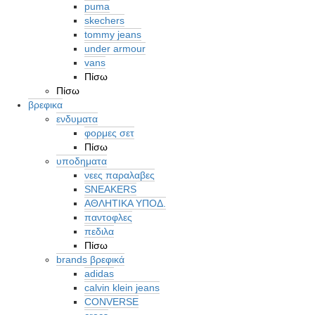
puma
skechers
tommy jeans
under armour
vans
Πίσω
Πίσω
βρεφικα
ενδυματα
φορμες σετ
Πίσω
υποδηματα
νεες παραλαβες
SNEAKERS
ΑΘΛΗΤΙΚΑ ΥΠΟΔ.
παντοφλες
πεδιλα
Πίσω
brands βρεφικά
adidas
calvin klein jeans
CONVERSE