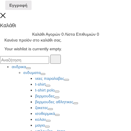
Εγγραφή
Close
Καλάθι
Καλάθι Αγορών
0
Λίστα Επιθυμιών
0
Κανένα προϊόν στο καλάθι σας.
Your wishlist is currently empty.
Αναζήτησα
Αναζήτηση
για:
ανδρικα
Toggle
ενδυματα
Toggle
νεες παραλαβες
Toggle
t-shirt
Toggle
t-shirt polo
Toggle
βερμουδες
Toggle
βερμουδες αθλητικες
Toggle
ζακετες
Toggle
ισοθερμικά
Toggle
κολαν
Toggle
μαγιο
Toggle
μπλουζες – tops