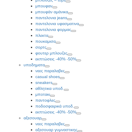
Toggle
μπουφαν
Toggle
μπουφάν αμάνικα
Toggle
παντελονια jeans
Toggle
παντελονια υφασματινα
Toggle
παντελονια φορμας
Toggle
πλεκτα
Toggle
πουκαμισα
Toggle
σορτς
Toggle
φουτερ μπλουζες
Toggle
εκπτώσεις -40% -50%
Toggle
υποδηματα
Toggle
νεες παραλαβες
Toggle
casual shoes
Toggle
sneakers
Toggle
αθλητικα υποδ.
Toggle
μποτακι
Toggle
παντοφλες
Toggle
ποδοσφαιρικά υποδ.
Toggle
εκπτώσεις -40% -50%
Toggle
αξεσουαρ
Toggle
νεες παραλαβες
Toggle
αξεσουαρ γυμναστικης