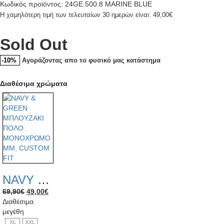
Κωδικός προϊόντος: 24GE.500.8 MARINE BLUE
Η χαμηλότερη τιμή των τελευταίων 30 ημερών είναι:
49,00
€
Sold Out
Αγοράζοντας απο το φυσικό μας κατάστημα
-10%
Διαθέσιμα χρώματα
NAVY & GREEN ΜΠΛΟΥΖΑΚΙ ΠΟΛΟ ΜΟΝΟΧΡΩΜΟ MM, CUSTOM FIT
Original
Η
69,90
€
49,00
€
price
τρέχουσα
Διαθέσιμα
was:
τιμή
μεγέθη
69,90€.
είναι:
XL
XXL