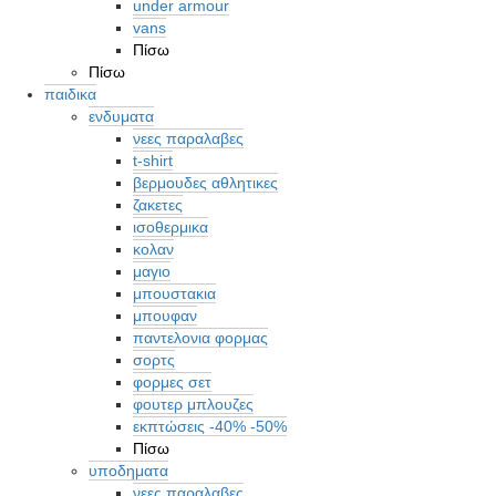
under armour
vans
Πίσω
Πίσω
παιδικα
ενδυματα
νεες παραλαβες
t-shirt
βερμουδες αθλητικες
ζακετες
ισοθερμικα
κολαν
μαγιο
μπουστακια
μπουφαν
παντελονια φορμας
σορτς
φορμες σετ
φουτερ μπλουζες
εκπτώσεις -40% -50%
Πίσω
υποδηματα
νεες παραλαβες