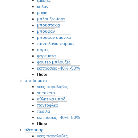
ζακετες
κολαν
μαγιο
μπλουζες-tops
μπουστακια
μπουφαν
μπουφαν αμανικο
παντελονια φορμας
σορτς
φορεματα
φουτερ μπλουζες
εκπτώσεις -40% -50%
Πίσω
υποδηματα
νεες παραλαβες
sneakers
αθλητικα υποδ.
παντοφλες
πεδιλα
εκπτώσεις -40% -50%
Πίσω
αξεσουαρ
νεες παραλαβες