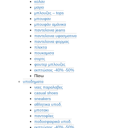
κολαν
μαγιο
μπλουζες – tops
μπουφαν
μπουφάν αμάνικα
παντελονια jeans
παντελονια υφασματινα
παντελονια φορμας
πλεκτα
πουκαμισα
σορτς
φουτερ μπλουζες
εκπτώσεις -40% -50%
Πίσω
υποδηματα
νεες παραλαβες
casual shoes
sneakers
αθλητικα υποδ.
μποτακι
παντοφλες
ποδοσφαιρικά υποδ.
εκπτώσεις -40% -50%