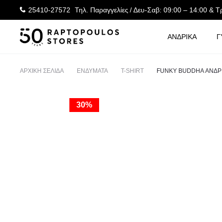
25410-27572
Τηλ. Παραγγελίες
/ Δευ-Σαβ: 09:00 – 14:00 & Τ
ΑΝΔΡΙΚΑ
Γ
ΑΡΧΙΚΉ ΣΕΛΊΔΑ
ΕΝΔΥΜΑΤΑ
T-SHIRT
FUNKY BUDDHA ΑΝΔΡΙ
30%