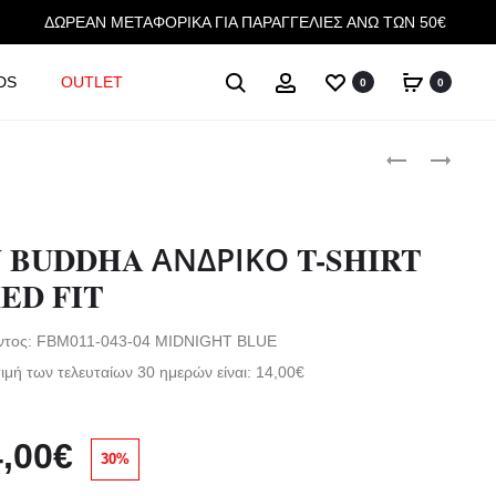
ΔΩΡΕΑΝ ΜΕΤΑΦΟΡΙΚΑ ΓΙΑ ΠΑΡΑΓΓΕΛΙΕΣ ΑΝΩ ΤΩΝ 50€
Αναζήτηση
Account
DS
OUTLET
0
0
Produc
FUNKY
FUNKY
BUDDHA
BUDDHA
navigat
ΑΝΔΡΙΚΟ
ΑΝΔΡΙΚΟ
T-
T-
 BUDDHA ΑΝΔΡΙΚΟ T-SHIRT
SHIRT
SHIRT
ED FIT
RELAXED
RELAXED
FIT
FIT
όντος: FBM011-043-04 MIDNIGHT BLUE
ιμή των τελευταίων 30 ημερών είναι:
14,00
€
iginal
Η
,00
€
30%