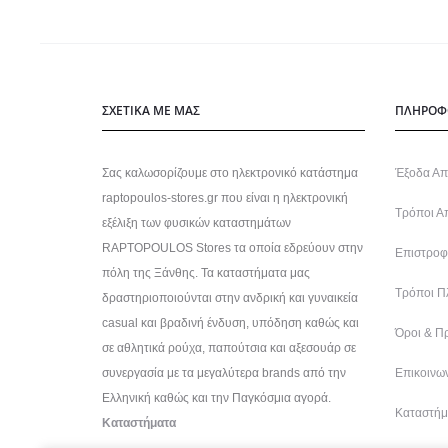
ΣΧΕΤΙΚΑ ΜΕ ΜΑΣ
ΠΛΗΡΟΦ
Σας καλωσορίζουμε στο ηλεκτρονικό κατάστημα
Έξοδα Απ
raptopoulos-stores.gr που είναι η ηλεκτρονική
Τρόποι Α
εξέλιξη των φυσικών καταστημάτων
RAPTOPOULOS Stores τα οποία εδρεύουν στην
Επιστροφέ
πόλη της Ξάνθης. Τα καταστήματα μας
Τρόποι Π
δραστηριοποιούνται στην ανδρική και γυναικεία
casual και βραδινή ένδυση, υπόδηση καθώς και
Όροι & Π
σε αθλητικά ρούχα, παπούτσια και αξεσουάρ σε
συνεργασία με τα μεγαλύτερα brands από την
Επικοινων
Ελληνική καθώς και την Παγκόσμια αγορά.
Καταστήμ
Καταστήματα