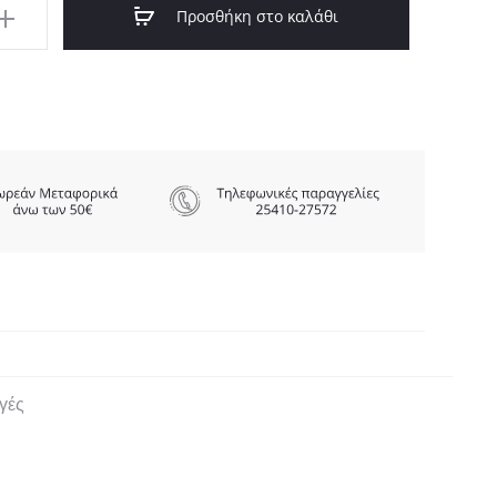
υ
Προσθήκη στο καλάθι
οϊόντος
γές