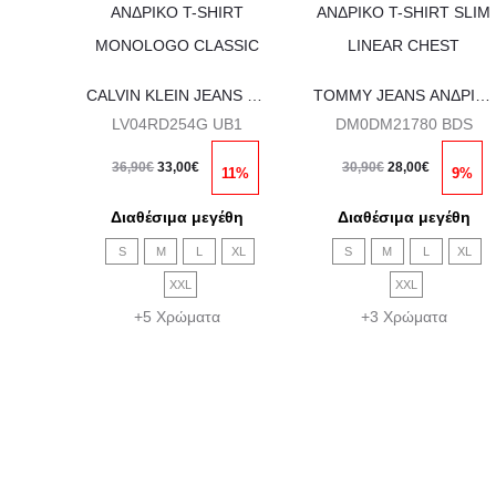
το
το
προϊόν
προϊόν
έχει
έχει
CALVIN KLEIN JEANS ΑΝΔΡΙΚΟ T-SHIRT MONOLOGO CLASSIC
TOMMY JEANS ΑΝΔΡΙΚΟ T-SHIRT SLIM LINEAR CHEST
πολλαπλές
πολλαπλέ
LV04RD254G UB1
DM0DM21780 BDS
παραλλαγές.
παραλλαγ
Original
Η
Original
Η
36,90
€
33,00
€
30,90
€
28,00
€
11%
9%
Οι
Οι
price
τρέχουσα
price
τρέχουσα
Διαθέσιμα μεγέθη
Διαθέσιμα μεγέθη
επιλογές
επιλογές
was:
τιμή
was:
τιμή
S
M
L
XL
S
M
L
XL
μπορούν
μπορούν
36,90€.
είναι:
30,90€.
είναι:
XXL
XXL
να
να
33,00€.
28,00€.
+5 Χρώματα
+3 Χρώματα
επιλεγούν
επιλεγούν
στη
στη
σελίδα
σελίδα
του
του
προϊόντος
προϊόντο