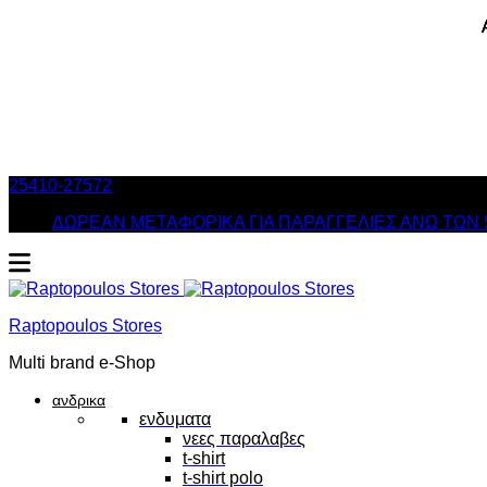
25410-27572
Τηλ. Παραγγελίες
/ Δευ-Σαβ: 09:00 – 14:00 & Τρ
ΔΩΡΕΑΝ ΜΕΤΑΦΟΡΙΚΑ ΓΙΑ ΠΑΡΑΓΓΕΛΙΕΣ ΑΝΩ ΤΩΝ 
Raptopoulos Stores
Multi brand e-Shop
ανδρικα
ενδυματα
νεες παραλαβες
t-shirt
t-shirt polo