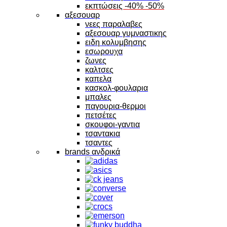
εκπτώσεις -40% -50%
αξεσουαρ
νεες παραλαβες
αξεσουαρ γυμναστικης
ειδη κολυμβησης
εσωρουχα
ζωνες
καλτσες
καπελα
κασκολ-φουλαρια
μπαλες
παγουρια-θερμοι
πετσέτες
σκουφοι-γαντια
τσαντακια
τσαντες
brands ανδρικά