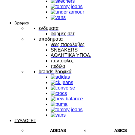
βρεφικα
ενδυματα
φορμες σετ
υποδηματα
νεες παραλαβες
SNEAKERS
ΑΘΛΗΤΙΚΑ ΥΠΟΔ.
παντοφλες
πεδιλα
brands βρεφικά
ΣΥΛΛΟΓΕΣ
ADIDAS
ASICS