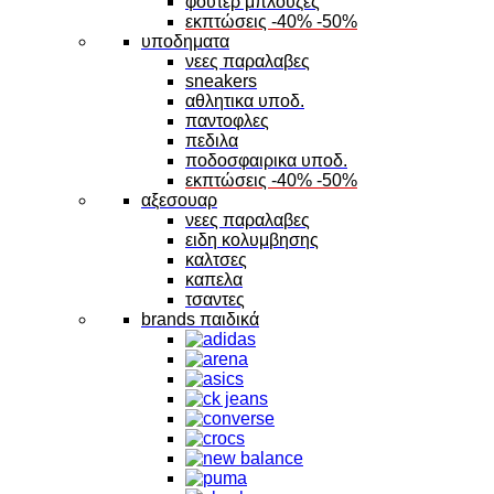
φουτερ μπλουζες
εκπτώσεις -40% -50%
υποδηματα
νεες παραλαβες
sneakers
αθλητικα υποδ.
παντοφλες
πεδιλα
ποδοσφαιρικα υποδ.
εκπτώσεις -40% -50%
αξεσουαρ
νεες παραλαβες
ειδη κολυμβησης
καλτσες
καπελα
τσαντες
brands παιδικά