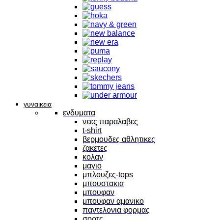
γυναικεια
ενδυματα
νεες παραλαβες
t-shirt
βερμουδες αθλητικες
ζακετες
κολαν
μαγιο
μπλουζες-tops
μπουστακια
μπουφαν
μπουφαν αμανικο
παντελονια φορμας
σορτς