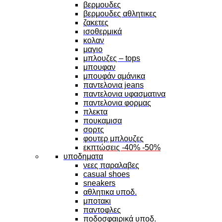
βερμουδες
βερμουδες αθλητικες
ζακετες
ισοθερμικά
κολαν
μαγιο
μπλουζες – tops
μπουφαν
μπουφάν αμάνικα
παντελονια jeans
παντελονια υφασματινα
παντελονια φορμας
πλεκτα
πουκαμισα
σορτς
φουτερ μπλουζες
εκπτώσεις -40% -50%
υποδηματα
νεες παραλαβες
casual shoes
sneakers
αθλητικα υποδ.
μποτακι
παντοφλες
ποδοσφαιρικά υποδ.