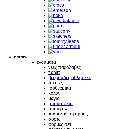
παιδικα
ενδυματα
νεες παραλαβες
t-shirt
βερμουδες αθλητικες
ζακετες
ισοθερμικα
κολαν
μαγιο
μπουστακια
μπουφαν
παντελονια φορμας
σορτς
φορμες σετ