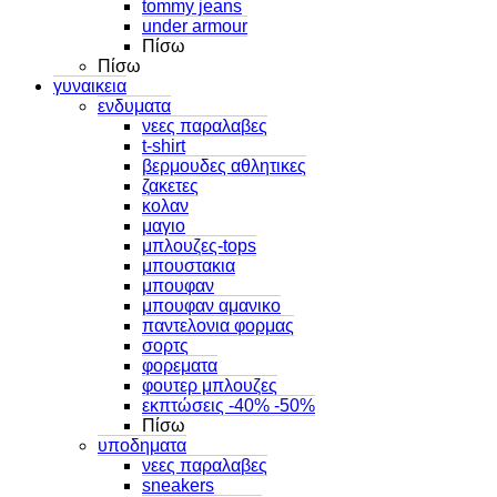
tommy jeans
under armour
Πίσω
Πίσω
γυναικεια
ενδυματα
νεες παραλαβες
t-shirt
βερμουδες αθλητικες
ζακετες
κολαν
μαγιο
μπλουζες-tops
μπουστακια
μπουφαν
μπουφαν αμανικο
παντελονια φορμας
σορτς
φορεματα
φουτερ μπλουζες
εκπτώσεις -40% -50%
Πίσω
υποδηματα
νεες παραλαβες
sneakers