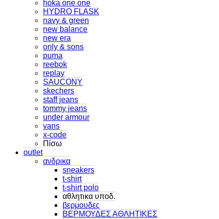
hoka one one
HYDRO FLASK
navy & green
new balance
new era
only & sons
puma
reebok
replay
SAUCONY
skechers
staff jeans
tommy jeans
under armour
vans
x-code
Πίσω
outlet
ανδρικα
sneakers
t-shirt
t-shirt polo
αθλητικα υποδ.
βερμουδες
ΒΕΡΜΟΥΔΕΣ ΑΘΛΗΤΙΚΕΣ