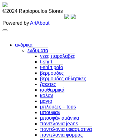
©2024 Raptopoulos Stores
Powered by
ArtAbout
ανδρικα
ενδυματα
νεες παραλαβες
t-shirt
t-shirt polo
βερμουδες
βερμουδες αθλητικες
ζακετες
ισοθερμικά
κολαν
μαγιο
μπλουζες – tops
μπουφαν
μπουφάν αμάνικα
παντελονια jeans
παντελονια υφασματινα
παντελονια φορμας