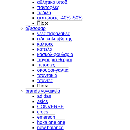
αθλητικα υποδ.
παντοφλες
πεδιλα
εκπτώσεις -40% -50%
Πίσω
αξεσουαρ
νεες παραλαβες
ειδη κολυμβησης
καλτσες
καπελα
κασκολ-φουλαρια
παγουρια-θερμοι
πετσέτες
σκουφοι-γαντια
τσαντακια
τσαντες
Πίσω
brands γυναικεία
adidas
asics
CONVERSE
crocs
emerson
hoka one one
new balance