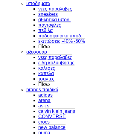
υποδηματα
νεες παραλαβες
sneakers
αθλητικα υποδ.
παντοφλες
πεδιλα
ποδοσφαιρικα υποδ.
εκπτώσεις -40% -50%
Πίσω
αξεσουαρ
νεες παραλαβες
ειδη κολυμβησης
καλτσες
καπελα
τσαντες
Πίσω
brands παιδικά
adidas
arena
asics
calvin klein jeans
CONVERSE
crocs
new balance
puma