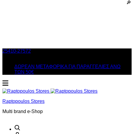
25410-27572
Τηλ. Παραγγελίες
/ Δευ-Σαβ: 09:00 – 14:00 &
Τρi-Πεμ-Παρ: 17:30 – 21:00
ΔΩΡΕΑΝ ΜΕΤΑΦΟΡΙΚΑ ΓΙΑ ΠΑΡΑΓΓΕΛΙΕΣ ΑΝΩ
ΤΩΝ 50€
Raptopoulos Stores
Multi brand e-Shop
Αναζήτηση