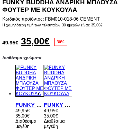
FUNKY BUDDHA ΑΝΔΡΙΚΗ ΜΠΛΟΥΖΑ
ΦΟΥΤΕΡ ΜΕ ΚΟΥΚΟΥΛΑ
Κωδικός προϊόντος: FBM010-018-06 CEMENT
Η χαμηλότερη τιμή των τελευταίων 30 ημερών είναι:
35,00
€
Original
Η
35,00
€
49,95
€
30%
price
τρέχουσα
Διαθέσιμα χρώματα
was:
τιμή
49,95€.
είναι:
35,00€.
FUNKY BUDDHA ΑΝΔΡΙΚΗ ΜΠΛΟΥΖΑ ΦΟΥΤΕΡ ΜΕ ΚΟΥΚΟΥΛΑ
FUNKY BUDDHA ΑΝΔΡΙΚΗ ΜΠΛΟΥΖΑ ΦΟΥΤΕΡ ΜΕ ΚΟΥΚΟΥΛΑ
Original
Original
49,95
€
49,95
€
price
Η
price
Η
35,00
€
35,00
€
was:
τρέχουσα
was:
τρέχουσα
Διαθέσιμα
Διαθέσιμα
49,95€.
τιμή
49,95€.
τιμή
μεγέθη
μεγέθη