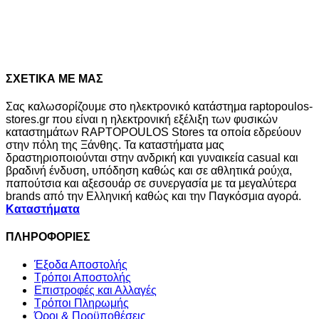
50,00
€
45,00
€
10%
price
τρέχουσα
Διαθέσιμα μεγέθη
was:
τιμή
S
M
L
XL
50,00€.
είναι:
45,00€.
+1 Χρώμα
ΣΧΕΤΙΚΑ ΜΕ ΜΑΣ
Σας καλωσορίζουμε στο ηλεκτρονικό κατάστημα raptopoulos-
stores.gr που είναι η ηλεκτρονική εξέλιξη των φυσικών
καταστημάτων RAPTOPOULOS Stores τα οποία εδρεύουν
στην πόλη της Ξάνθης. Τα καταστήματα μας
δραστηριοποιούνται στην ανδρική και γυναικεία casual και
βραδινή ένδυση, υπόδηση καθώς και σε αθλητικά ρούχα,
παπούτσια και αξεσουάρ σε συνεργασία με τα μεγαλύτερα
brands από την Ελληνική καθώς και την Παγκόσμια αγορά.
Καταστήματα
ΠΛΗΡΟΦΟΡΙΕΣ
Έξοδα Αποστολής
Τρόποι Αποστολής
Επιστροφές και Αλλαγές
Τρόποι Πληρωμής
Όροι & Προϋποθέσεις