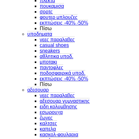
πλεκτα
πουκαμισα
σορτς
φουτερ μπλουζες
εκπτώσεις -40% -50%
Πίσω
υποδηματα
νεες παραλαβες
casual shoes
sneakers
αθλητικα υποδ.
μποτακι
παντοφλες
ποδοσφαιρικά υποδ.
εκπτώσεις -40% -50%
Πίσω
αξεσουαρ
νεες παραλαβες
αξεσουαρ γυμναστικης
ειδη κολυμβησης
εσωρουχα
ζωνες
καλτσες
καπελα
κασκολ-φουλαρια