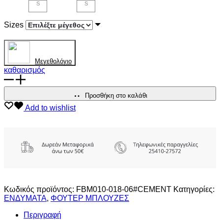
είναι:
είναι:
S
S
35,00€.
35,00€.
Sizes
Mεγεθολόγιο
καθαρισμός
FUNKY
BUDDHA
ΑΝΔΡΙΚΗ
Προσθήκη στο καλάθι
ΜΠΛΟΥΖΑ
Add to wishlist
ΦΟΥΤΕΡ
ΜΕ
ΚΟΥΚΟΥΛΑ
ποσότητα
Κωδικός προϊόντος:
FBM010-018-06#CEMENT
Κατηγορίες:
ΕΝΔΥΜΑΤΑ
,
ΦΟΥΤΕΡ ΜΠΛΟΥΖΕΣ
Περιγραφή