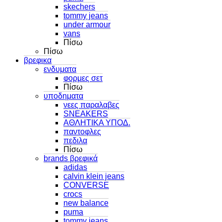
skechers
tommy jeans
under armour
vans
Πίσω
Πίσω
βρεφικα
ενδυματα
φορμες σετ
Πίσω
υποδηματα
νεες παραλαβες
SNEAKERS
ΑΘΛΗΤΙΚΑ ΥΠΟΔ.
παντοφλες
πεδιλα
Πίσω
brands βρεφικά
adidas
calvin klein jeans
CONVERSE
crocs
new balance
puma
tommy jeans