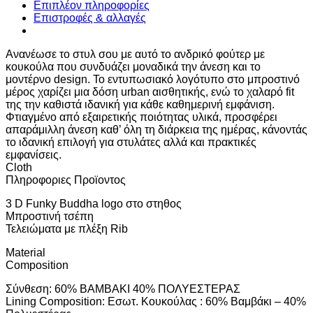
Επιπλέον πληροφορίες
Επιστροφές & αλλαγές
Ανανέωσε το στυλ σου με αυτό το ανδρικό φούτερ με
κουκούλα που συνδυάζει μοναδικά την άνεση και το
μοντέρνο design. Το εντυπωσιακό λογότυπο στο μπροστινό
μέρος χαρίζει μια δόση urban αισθητικής, ενώ το χαλαρό fit
της την καθιστά ιδανική για κάθε καθημερινή εμφάνιση.
Φτιαγμένο από εξαιρετικής ποιότητας υλικά, προσφέρει
απαράμιλλη άνεση καθ’ όλη τη διάρκεια της ημέρας, κάνοντάς
το ιδανική επιλογή για στυλάτες αλλά και πρακτικές
εμφανίσεις.
Cloth
Πληροφοριες Προϊοντος
3 D Funky Buddha logo στο στηθος
Μπροστινή τσέπη
Τελειώματα με πλέξη Rib
Material
Composition
Σύνθεση: 60% ΒΑΜΒΑΚΙ 40% ΠΟΛΥΕΣΤΕΡΑΣ
Lining Composition: Εσωτ. Κουκούλας : 60% Βαμβάκι – 40%