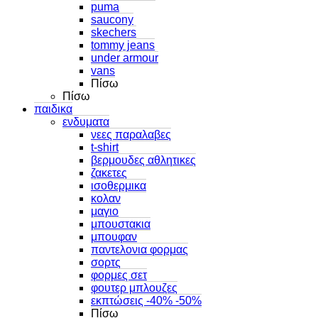
puma
saucony
skechers
tommy jeans
under armour
vans
Πίσω
Πίσω
παιδικα
ενδυματα
νεες παραλαβες
t-shirt
βερμουδες αθλητικες
ζακετες
ισοθερμικα
κολαν
μαγιο
μπουστακια
μπουφαν
παντελονια φορμας
σορτς
φορμες σετ
φουτερ μπλουζες
εκπτώσεις -40% -50%
Πίσω