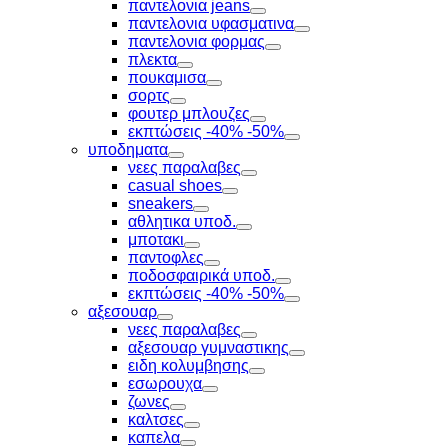
παντελονια jeans
Toggle
παντελονια υφασματινα
Toggle
παντελονια φορμας
Toggle
πλεκτα
Toggle
πουκαμισα
Toggle
σορτς
Toggle
φουτερ μπλουζες
Toggle
εκπτώσεις -40% -50%
Toggle
υποδηματα
Toggle
νεες παραλαβες
Toggle
casual shoes
Toggle
sneakers
Toggle
αθλητικα υποδ.
Toggle
μποτακι
Toggle
παντοφλες
Toggle
ποδοσφαιρικά υποδ.
Toggle
εκπτώσεις -40% -50%
Toggle
αξεσουαρ
Toggle
νεες παραλαβες
Toggle
αξεσουαρ γυμναστικης
Toggle
ειδη κολυμβησης
Toggle
εσωρουχα
Toggle
ζωνες
Toggle
καλτσες
Toggle
καπελα