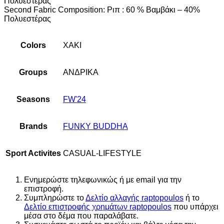
Πολυεστέρας
Second Fabric Composition: Ριπ : 60 % Βαμβάκι – 40%
Πολυεστέρας
Colors
ΧΑΚΙ
Groups
ΑΝΔΡΙΚΑ
Seasons
FW'24
Brands
FUNKY BUDDHA
Sport Activites
CASUAL-LIFESTYLE
Ενημερώστε τηλεφωνικώς ή με email για την
επιστροφή.
Συμπληρώστε το
Δελτίο αλλαγής raptopoulos
ή το
Δελτίο επιστροφής χρημάτων raptopoulos
που υπάρχει
μέσα στο δέμα που παραλάβατε.