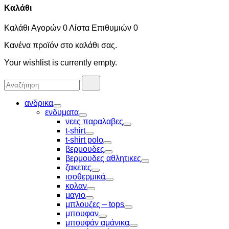
Καλάθι
Καλάθι Αγορών
0
Λίστα Επιθυμιών
0
Κανένα προϊόν στο καλάθι σας.
Your wishlist is currently empty.
Αναζήτησα
Αναζήτηση
για:
ανδρικα
Toggle
ενδυματα
Toggle
νεες παραλαβες
Toggle
t-shirt
Toggle
t-shirt polo
Toggle
βερμουδες
Toggle
βερμουδες αθλητικες
Toggle
ζακετες
Toggle
ισοθερμικά
Toggle
κολαν
Toggle
μαγιο
Toggle
μπλουζες – tops
Toggle
μπουφαν
Toggle
μπουφάν αμάνικα
Toggle