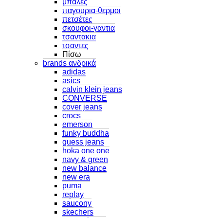
μπαλες
παγουρια-θερμοι
πετσέτες
σκουφοι-γαντια
τσαντακια
τσαντες
Πίσω
brands ανδρικά
adidas
asics
calvin klein jeans
CONVERSE
cover jeans
crocs
emerson
funky buddha
guess jeans
hoka one one
navy & green
new balance
new era
puma
replay
saucony
skechers