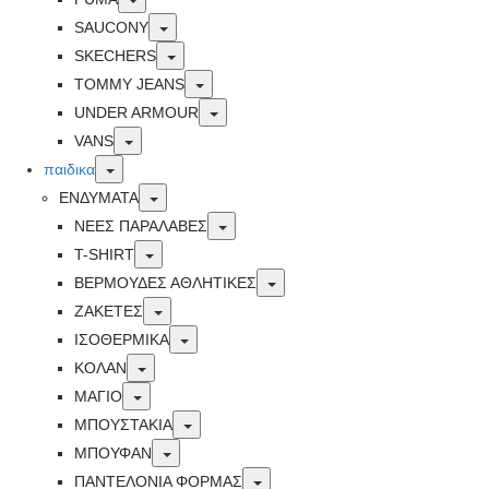
Toggle
SAUCONY
Toggle
SKECHERS
Toggle
TOMMY JEANS
Toggle
UNDER ARMOUR
Toggle
VANS
Toggle
παιδικα
Toggle
ΕΝΔΥΜΑΤΑ
Toggle
ΝΕΕΣ ΠΑΡΑΛΑΒΕΣ
Toggle
T-SHIRT
Toggle
ΒΕΡΜΟΥΔΕΣ ΑΘΛΗΤΙΚΕΣ
Toggle
ΖΑΚΕΤΕΣ
Toggle
ΙΣΟΘΕΡΜΙΚΑ
Toggle
ΚΟΛΑΝ
Toggle
ΜΑΓΙΟ
Toggle
ΜΠΟΥΣΤΑΚΙΑ
Toggle
ΜΠΟΥΦΑΝ
Toggle
ΠΑΝΤΕΛΟΝΙΑ ΦΟΡΜΑΣ