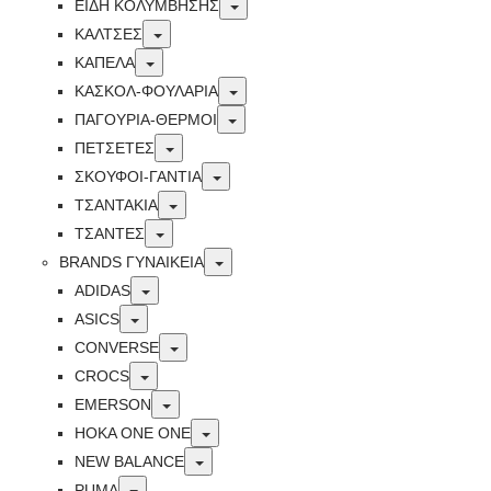
Toggle
ΕΙΔΗ ΚΟΛΥΜΒΗΣΗΣ
Toggle
ΚΑΛΤΣΕΣ
Toggle
ΚΑΠΕΛΑ
Toggle
ΚΑΣΚΟΛ-ΦΟΥΛΑΡΙΑ
Toggle
ΠΑΓΟΥΡΙΑ-ΘΕΡΜΟΙ
Toggle
ΠΕΤΣΈΤΕΣ
Toggle
ΣΚΟΥΦΟΙ-ΓΑΝΤΙΑ
Toggle
ΤΣΑΝΤΑΚΙΑ
Toggle
ΤΣΑΝΤΕΣ
Toggle
BRANDS ΓΥΝΑΙΚΕΊΑ
Toggle
ADIDAS
Toggle
ASICS
Toggle
CONVERSE
Toggle
CROCS
Toggle
EMERSON
Toggle
HOKA ONE ONE
Toggle
NEW BALANCE
Toggle
PUMA