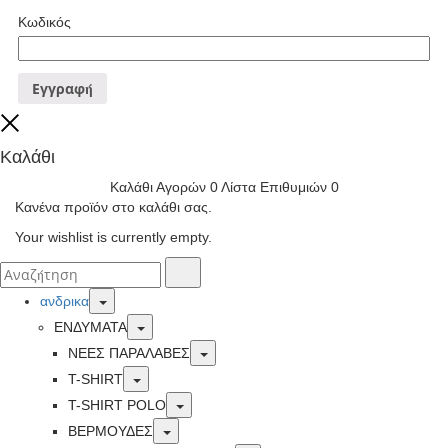
Κωδικός
Εγγραφή
Close
Καλάθι
Καλάθι Αγορών
0
Λίστα Επιθυμιών
0
Κανένα προϊόν στο καλάθι σας.
Your wishlist is currently empty.
Αναζήτησα
Αναζήτηση
για:
Toggle
ανδρικα
Toggle
ΕΝΔΥΜΑΤΑ
Toggle
ΝΕΕΣ ΠΑΡΑΛΑΒΕΣ
Toggle
T-SHIRT
Toggle
T-SHIRT POLO
Toggle
ΒΕΡΜΟΥΔΕΣ