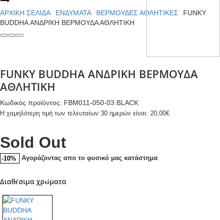
FUNKY
navigation
ΑΝΔΡΙΚΟ
BUDDHA
ΑΡΧΙΚΉ ΣΕΛΊΔΑ
ΕΝΔΥΜΑΤΑ
ΒΕΡΜΟΥΔΕΣ ΑΘΛΗΤΙΚΕΣ
FUNKY
T-
ΑΝΔΡΙΚΗ
BUDDHA ΑΝΔΡΙΚΗ ΒΕΡΜΟΥΔΑ ΑΘΛΗΤΙΚΗ
SHIRT
ΒΕΡΜΟΥΔΑ
ΑΘΛΗΤΙΚΗ
FUNKY BUDDHA ΑΝΔΡΙΚΗ ΒΕΡΜΟΥΔΑ
ΑΘΛΗΤΙΚΗ
Κωδικός προϊόντος: FBM011-050-03 BLACK
Η χαμηλότερη τιμή των τελευταίων 30 ημερών είναι:
20,00
€
Sold Out
Αγοράζοντας απο το φυσικό μας κατάστημα
-10%
Διαθέσιμα χρώματα