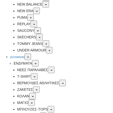
Toggle
NEW BALANCE
Toggle
NEW ERA
Toggle
PUMA
Toggle
REPLAY
Toggle
SAUCONY
Toggle
SKECHERS
Toggle
TOMMY JEANS
Toggle
UNDER ARMOUR
Toggle
γυναικεια
Toggle
ΕΝΔΥΜΑΤΑ
Toggle
ΝΕΕΣ ΠΑΡΑΛΑΒΕΣ
Toggle
T-SHIRT
Toggle
ΒΕΡΜΟΥΔΕΣ ΑΘΛΗΤΙΚΕΣ
Toggle
ΖΑΚΕΤΕΣ
Toggle
ΚΟΛΑΝ
Toggle
ΜΑΓΙΟ
Toggle
ΜΠΛΟΥΖΕΣ-TOPS