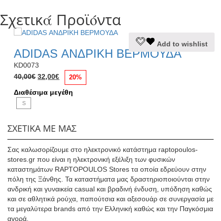
Σχετικά Προϊόντα
Αυτό
Add to wishlist
το
ADIDAS ΑΝΔΡΙΚΗ ΒΕΡΜΟΥΔΑ
προϊόν
KD0073
έχει
Original
Η
πολλαπλές
40,00
€
32,00
€
20%
price
τρέχουσα
παραλλαγές.
Διαθέσιμα μεγέθη
was:
τιμή
Οι
S
40,00€.
είναι:
επιλογές
32,00€.
μπορούν
να
ΣΧΕΤΙΚΑ ΜΕ ΜΑΣ
επιλεγούν
στη
Σας καλωσορίζουμε στο ηλεκτρονικό κατάστημα raptopoulos-
σελίδα
stores.gr που είναι η ηλεκτρονική εξέλιξη των φυσικών
του
καταστημάτων RAPTOPOULOS Stores τα οποία εδρεύουν στην
προϊόντος
πόλη της Ξάνθης. Τα καταστήματα μας δραστηριοποιούνται στην
ανδρική και γυναικεία casual και βραδινή ένδυση, υπόδηση καθώς
και σε αθλητικά ρούχα, παπούτσια και αξεσουάρ σε συνεργασία με
τα μεγαλύτερα brands από την Ελληνική καθώς και την Παγκόσμια
αγορά.