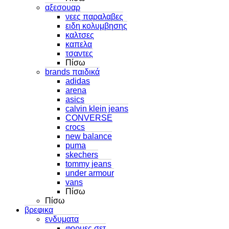
αξεσουαρ
νεες παραλαβες
ειδη κολυμβησης
καλτσες
καπελα
τσαντες
Πίσω
brands παιδικά
adidas
arena
asics
calvin klein jeans
CONVERSE
crocs
new balance
puma
skechers
tommy jeans
under armour
vans
Πίσω
Πίσω
βρεφικα
ενδυματα
φορμες σετ