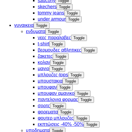
saucony
Toggle
skechers
Toggle
tommy jeans
Toggle
under armour
Toggle
γυναικεια
Toggle
ενδυματα
Toggle
νεες παραλαβες
Toggle
t-shirt
Toggle
βερμουδες αθλητικες
Toggle
ζακετες
Toggle
κολαν
Toggle
μαγιο
Toggle
μπλουζες-tops
Toggle
μπουστακια
Toggle
μπουφαν
Toggle
μπουφαν αμανικο
Toggle
παντελονια φορμας
Toggle
σορτς
Toggle
φορεματα
Toggle
φουτερ μπλουζες
Toggle
εκπτώσεις -40% -50%
Toggle
υποδηματα
Toggle