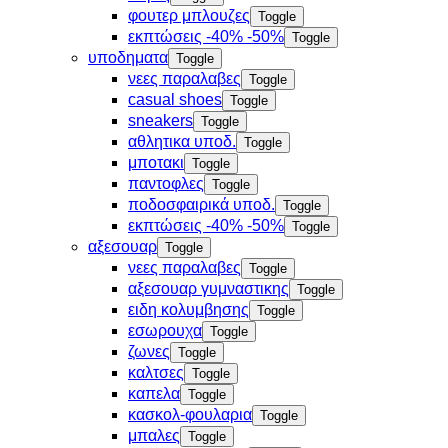
φουτερ μπλουζες
Toggle
εκπτώσεις -40% -50%
Toggle
υποδηματα
Toggle
νεες παραλαβες
Toggle
casual shoes
Toggle
sneakers
Toggle
αθλητικα υποδ.
Toggle
μποτακι
Toggle
παντοφλες
Toggle
ποδοσφαιρικά υποδ.
Toggle
εκπτώσεις -40% -50%
Toggle
αξεσουαρ
Toggle
νεες παραλαβες
Toggle
αξεσουαρ γυμναστικης
Toggle
ειδη κολυμβησης
Toggle
εσωρουχα
Toggle
ζωνες
Toggle
καλτσες
Toggle
καπελα
Toggle
κασκολ-φουλαρια
Toggle
μπαλες
Toggle