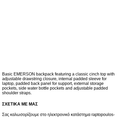
τρέχουσα τιμή είναι: 34,00€.
11%
Διαθέσιμα μεγέθη
ONE SIZE
New
11%
UNDER ARMOUR HUSTLE LITE BACKPACK
6000399 526
36,00
€
Original price was: 36,00€.
32,00
€
Η
τρέχουσα τιμή είναι: 32,00€.
11%
Διαθέσιμα μεγέθη
ONE SIZE
Basic EMERSON backpack featuring a classic cinch top with
adjustable drawstring closure, internal padded sleeve for
laptop, padded back panel for support, external storage
pockets, side water bottle pockets and adjustable padded
shoulder straps.
ΣΧΕΤΙΚΑ ΜΕ ΜΑΣ
Σας καλωσορίζουμε στο ηλεκτρονικό κατάστημα raptopoulos-