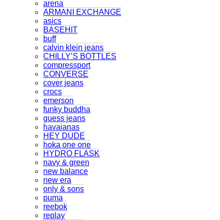
arena
ARMANI EXCHANGE
asics
BASEHIT
buff
calvin klein jeans
CHILLY’S BOTTLES
compressport
CONVERSE
cover jeans
crocs
emerson
funky buddha
guess jeans
havaianas
HEY DUDE
hoka one one
HYDRO FLASK
navy & green
new balance
new era
only & sons
puma
reebok
replay