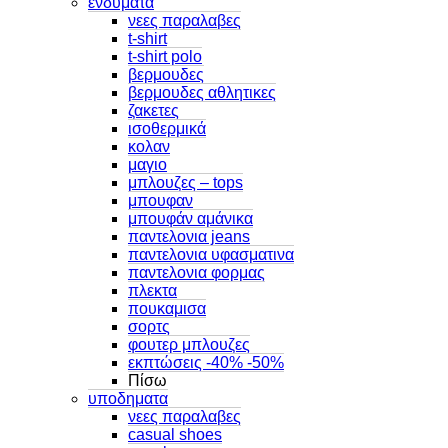
ενδυματα
νεες παραλαβες
t-shirt
t-shirt polo
βερμουδες
βερμουδες αθλητικες
ζακετες
ισοθερμικά
κολαν
μαγιο
μπλουζες – tops
μπουφαν
μπουφάν αμάνικα
παντελονια jeans
παντελονια υφασματινα
παντελονια φορμας
πλεκτα
πουκαμισα
σορτς
φουτερ μπλουζες
εκπτώσεις -40% -50%
Πίσω
υποδηματα
νεες παραλαβες
casual shoes