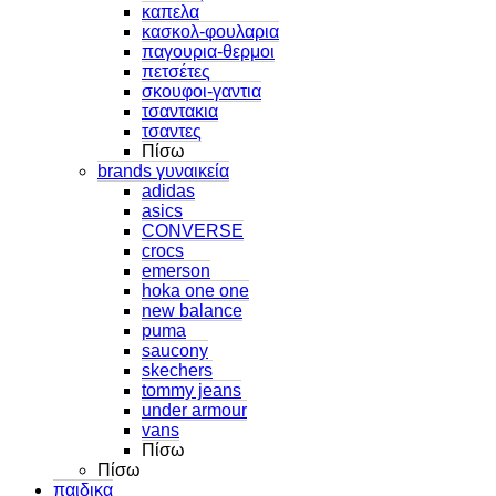
καπελα
κασκολ-φουλαρια
παγουρια-θερμοι
πετσέτες
σκουφοι-γαντια
τσαντακια
τσαντες
Πίσω
brands γυναικεία
adidas
asics
CONVERSE
crocs
emerson
hoka one one
new balance
puma
saucony
skechers
tommy jeans
under armour
vans
Πίσω
Πίσω
παιδικα