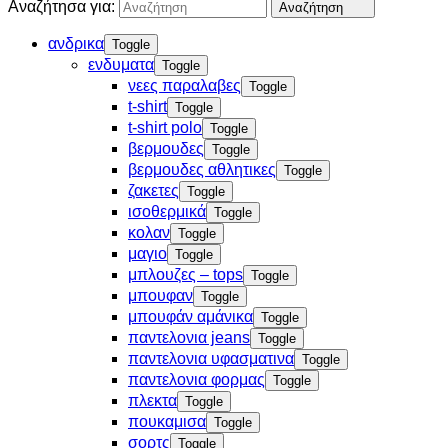
Αναζήτησα για:
Αναζήτηση
ανδρικα
Toggle
ενδυματα
Toggle
νεες παραλαβες
Toggle
t-shirt
Toggle
t-shirt polo
Toggle
βερμουδες
Toggle
βερμουδες αθλητικες
Toggle
ζακετες
Toggle
ισοθερμικά
Toggle
κολαν
Toggle
μαγιο
Toggle
μπλουζες – tops
Toggle
μπουφαν
Toggle
μπουφάν αμάνικα
Toggle
παντελονια jeans
Toggle
παντελονια υφασματινα
Toggle
παντελονια φορμας
Toggle
πλεκτα
Toggle
πουκαμισα
Toggle
σορτς
Toggle