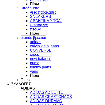
Πίσω
υποδηματα
νεες παραλαβες
SNEAKERS
ΑΘΛΗΤΙΚΑ ΥΠΟΔ.
παντοφλες
πεδιλα
Πίσω
brands βρεφικά
adidas
calvin klein jeans
CONVERSE
crocs
new balance
puma
tommy jeans
vans
Πίσω
Πίσω
ΣΥΛΛΟΓΕΣ
ADIDAS
ADIDAS ADILETTE
ADIDAS CRAZYCHAOS
ADIDAS DURAMO