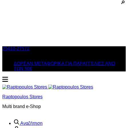
25410-27572
Τηλ. Παραγγελίες
/ Δευ-Σαβ: 09:00 – 14:00 &
Τρi-Πεμ-Παρ: 17:30 – 21:00
ΔΩΡΕΑΝ ΜΕΤΑΦΟΡΙΚΑ ΓΙΑ ΠΑΡΑΓΓΕΛΙΕΣ ΑΝΩ
ΤΩΝ 50€
Raptopoulos Stores
Multi brand e-Shop
Αναζήτηση