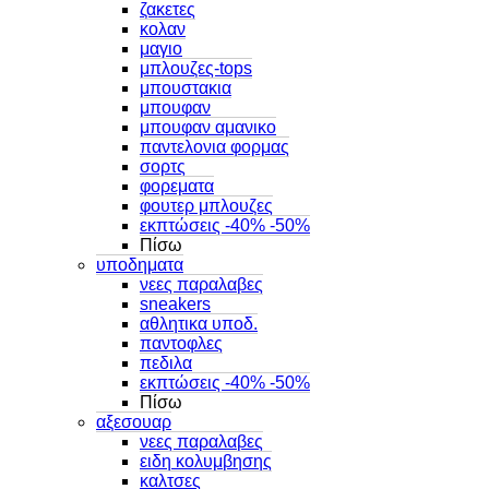
ζακετες
κολαν
μαγιο
μπλουζες-tops
μπουστακια
μπουφαν
μπουφαν αμανικο
παντελονια φορμας
σορτς
φορεματα
φουτερ μπλουζες
εκπτώσεις -40% -50%
Πίσω
υποδηματα
νεες παραλαβες
sneakers
αθλητικα υποδ.
παντοφλες
πεδιλα
εκπτώσεις -40% -50%
Πίσω
αξεσουαρ
νεες παραλαβες
ειδη κολυμβησης
καλτσες