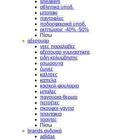
sneakers
αθλητικα υποδ.
μποτακι
παντοφλες
ποδοσφαιρικά υποδ.
εκπτώσεις -40% -50%
Πίσω
αξεσουαρ
νεες παραλαβες
αξεσουαρ γυμναστικης
ειδη κολυμβησης
εσωρουχα
ζωνες
καλτσες
καπελα
κασκολ-φουλαρια
μπαλες
παγουρια-θερμοι
πετσέτες
σκουφοι-γαντια
τσαντακια
τσαντες
Πίσω
brands ανδρικά
adidas