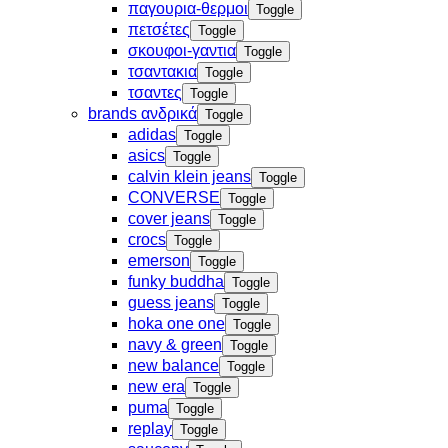
παγουρια-θερμοι
Toggle
πετσέτες
Toggle
σκουφοι-γαντια
Toggle
τσαντακια
Toggle
τσαντες
Toggle
brands ανδρικά
Toggle
adidas
Toggle
asics
Toggle
calvin klein jeans
Toggle
CONVERSE
Toggle
cover jeans
Toggle
crocs
Toggle
emerson
Toggle
funky buddha
Toggle
guess jeans
Toggle
hoka one one
Toggle
navy & green
Toggle
new balance
Toggle
new era
Toggle
puma
Toggle
replay
Toggle