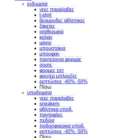
ενδυματα
νεες παραλαβες
t-shirt
βερμουδες αθλητικες
ζακετες
ισοθερμικα
κολαν
μαγιο
μπουστακια
μπουφαν
παντελονια φορμας
σορτς
φορμες σετ
φουτερ μπλουζες
εκπτώσεις -40% -50%
Πίσω
υποδηματα
νεες παραλαβες
sneakers
αθλητικα υποδ.
παντοφλες
πεδιλα
ποδοσφαιρικα υποδ.
εκπτώσεις -40% -50%
Πίσω