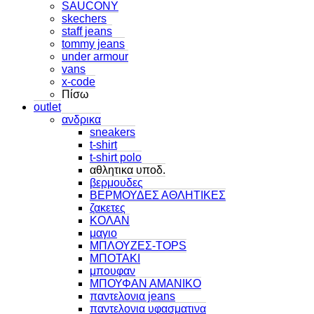
SAUCONY
skechers
staff jeans
tommy jeans
under armour
vans
x-code
Πίσω
outlet
ανδρικα
sneakers
t-shirt
t-shirt polo
αθλητικα υποδ.
βερμουδες
ΒΕΡΜΟΥΔΕΣ ΑΘΛΗΤΙΚΕΣ
ζακετες
ΚΟΛΑΝ
μαγιο
ΜΠΛΟΥΖΕΣ-TOPS
ΜΠΟΤΑΚΙ
μπουφαν
ΜΠΟΥΦΑΝ ΑΜΑΝΙΚΟ
παντελονια jeans
παντελονια υφασματινα