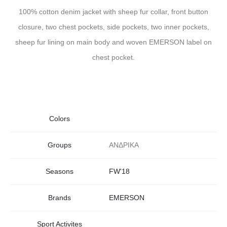
100% cotton denim jacket with sheep fur collar, front button
closure, two chest pockets, side pockets, two inner pockets,
sheep fur lining on main body and woven EMERSON label on
chest pocket.
Colors
Groups
ΑΝΔΡΙΚΑ
Seasons
FW'18
Brands
EMERSON
Sport Activites