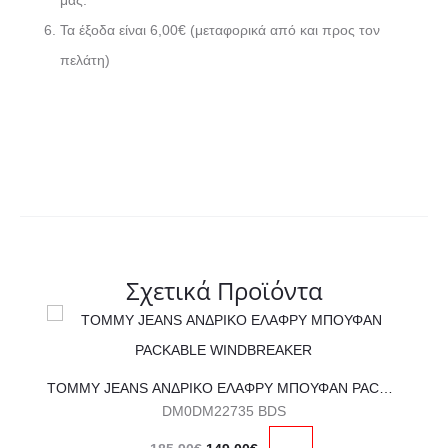
μας.
Τα έξοδα είναι 6,00€ (μεταφορικά από και προς τον
πελάτη)
Σχετικά Προϊόντα
Αυτό
το
TOMMY JEANS ΑΝΔΡΙΚΟ ΕΛΑΦΡΥ ΜΠΟΥΦΑΝ PACKABLE WINDBREAKER
προϊόν
DM0DM22735 BDS
έχει
Original
Η