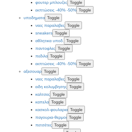
φουτερ μπλουζες
Toggle
εκπτώσεις -40% -50%
Toggle
υποδηματα
Toggle
νεες παραλαβες
Toggle
sneakers
Toggle
αθλητικα υποδ.
Toggle
παντοφλες
Toggle
πεδιλα
Toggle
εκπτώσεις -40% -50%
Toggle
αξεσουαρ
Toggle
νεες παραλαβες
Toggle
ειδη κολυμβησης
Toggle
καλτσες
Toggle
καπελα
Toggle
κασκολ-φουλαρια
Toggle
παγουρια-θερμοι
Toggle
πετσέτες
Toggle