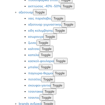
εκπτώσεις -40% -50%
Toggle
αξεσουαρ
Toggle
νεες παραλαβες
Toggle
αξεσουαρ γυμναστικης
Toggle
ειδη κολυμβησης
Toggle
εσωρουχα
Toggle
ζωνες
Toggle
καλτσες
Toggle
καπελα
Toggle
κασκολ-φουλαρια
Toggle
μπαλες
Toggle
παγουρια-θερμοι
Toggle
πετσέτες
Toggle
σκουφοι-γαντια
Toggle
τσαντακια
Toggle
τσαντες
Toggle
brands ανδρικά
Toggle