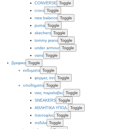
CONVERSE
Toggle
crocs
Toggle
new balance
Toggle
puma
Toggle
skechers
Toggle
tommy jeans
Toggle
under armour
Toggle
vans
Toggle
βρεφικα
Toggle
ενδυματα
Toggle
φορμες σετ
Toggle
υποδηματα
Toggle
νεες παραλαβες
Toggle
SNEAKERS
Toggle
ΑΘΛΗΤΙΚΑ ΥΠΟΔ.
Toggle
παντοφλες
Toggle
πεδιλα
Toggle