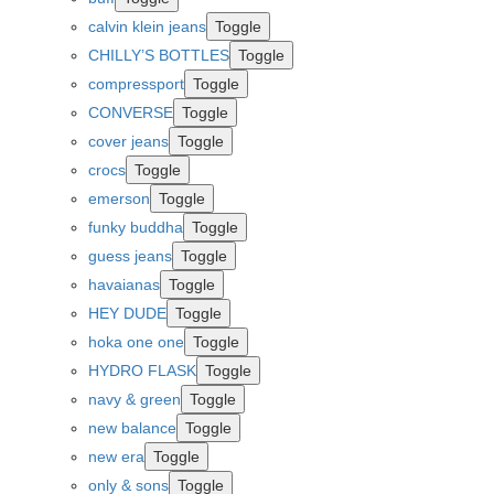
calvin klein jeans
Toggle
CHILLY’S BOTTLES
Toggle
compressport
Toggle
CONVERSE
Toggle
cover jeans
Toggle
crocs
Toggle
emerson
Toggle
funky buddha
Toggle
guess jeans
Toggle
havaianas
Toggle
HEY DUDE
Toggle
hoka one one
Toggle
HYDRO FLASK
Toggle
navy & green
Toggle
new balance
Toggle
new era
Toggle
only & sons
Toggle