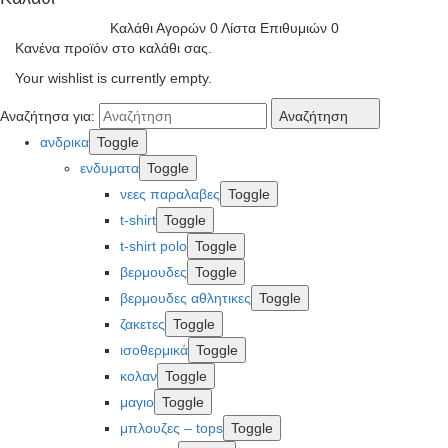
Καλάθι Αγορών
0
Λίστα Επιθυμιών
0
Κανένα προϊόν στο καλάθι σας.
Your wishlist is currently empty.
Αναζήτησα για:
Αναζήτηση
ανδρικα
Toggle
ενδυματα
Toggle
νεες παραλαβες
Toggle
t-shirt
Toggle
t-shirt polo
Toggle
βερμουδες
Toggle
βερμουδες αθλητικες
Toggle
ζακετες
Toggle
ισοθερμικά
Toggle
κολαν
Toggle
μαγιο
Toggle
μπλουζες – tops
Toggle