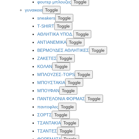
φουτερ μπλουζες
Toggle
γυναικεια
Toggle
sneakers
Toggle
T-SHIRT
Toggle
ΑΘΛΗΤΙΚΑ ΥΠΟΔ.
Toggle
ΑΝΤΙΑΝΕΜΙΚΑ
Toggle
ΒΕΡΜΟΥΔΕΣ ΑΘΛΗΤΙΚΕΣ
Toggle
ΖΑΚΕΤΕΣ
Toggle
ΚΟΛΑΝ
Toggle
ΜΠΛΟΥΖΕΣ-TOPS
Toggle
ΜΠΟΥΣΤΑΚΙΑ
Toggle
ΜΠΟΥΦΑΝ
Toggle
ΠΑΝΤΕΛΟΝΙΑ ΦΟΡΜΑΣ
Toggle
παντοφλες
Toggle
ΣΟΡΤΣ
Toggle
ΤΣΑΝΤΑΚΙΑ
Toggle
ΤΣΑΝΤΕΣ
Toggle
ΦΟΡΕΜΑΤΑ
Toggle