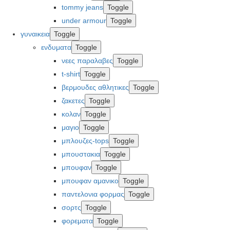
tommy jeans
Toggle
under armour
Toggle
γυναικεια
Toggle
ενδυματα
Toggle
νεες παραλαβες
Toggle
t-shirt
Toggle
βερμουδες αθλητικες
Toggle
ζακετες
Toggle
κολαν
Toggle
μαγιο
Toggle
μπλουζες-tops
Toggle
μπουστακια
Toggle
μπουφαν
Toggle
μπουφαν αμανικο
Toggle
παντελονια φορμας
Toggle
σορτς
Toggle
φορεματα
Toggle