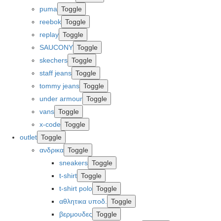
puma
Toggle
reebok
Toggle
replay
Toggle
SAUCONY
Toggle
skechers
Toggle
staff jeans
Toggle
tommy jeans
Toggle
under armour
Toggle
vans
Toggle
x-code
Toggle
outlet
Toggle
ανδρικα
Toggle
sneakers
Toggle
t-shirt
Toggle
t-shirt polo
Toggle
αθλητικα υποδ.
Toggle
βερμουδες
Toggle