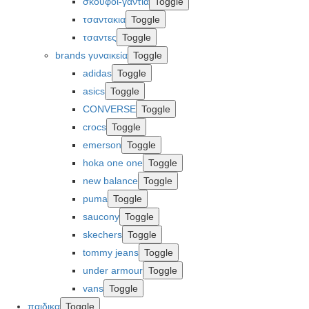
σκουφοι-γαντια
Toggle
τσαντακια
Toggle
τσαντες
Toggle
brands γυναικεία
Toggle
adidas
Toggle
asics
Toggle
CONVERSE
Toggle
crocs
Toggle
emerson
Toggle
hoka one one
Toggle
new balance
Toggle
puma
Toggle
saucony
Toggle
skechers
Toggle
tommy jeans
Toggle
under armour
Toggle
vans
Toggle
παιδικα
Toggle