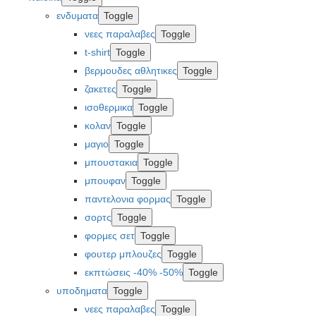
ενδυματα
Toggle
νεες παραλαβες
Toggle
t-shirt
Toggle
βερμουδες αθλητικες
Toggle
ζακετες
Toggle
ισοθερμικα
Toggle
κολαν
Toggle
μαγιο
Toggle
μπουστακια
Toggle
μπουφαν
Toggle
παντελονια φορμας
Toggle
σορτς
Toggle
φορμες σετ
Toggle
φουτερ μπλουζες
Toggle
εκπτώσεις -40% -50%
Toggle
υποδηματα
Toggle
νεες παραλαβες
Toggle