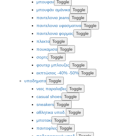
μπουφαν
Toggle
μπουφάν αμάνικα
Toggle
παντελονια jeans
Toggle
παντελονια υφασματινα
Toggle
παντελονια φορμας
Toggle
πλεκτα
Toggle
πουκαμισα
Toggle
σορτς
Toggle
φουτερ μπλουζες
Toggle
εκπτώσεις -40% -50%
Toggle
υποδηματα
Toggle
νεες παραλαβες
Toggle
casual shoes
Toggle
sneakers
Toggle
αθλητικα υποδ.
Toggle
μποτακι
Toggle
παντοφλες
Toggle
ποδοσφαιρικά υποδ.
Toggle