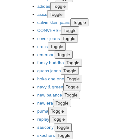
adidas
Toggle
asics
Toggle
calvin klein jeans
Toggle
CONVERSE
Toggle
cover jeans
Toggle
crocs
Toggle
emerson
Toggle
funky buddha
Toggle
guess jeans
Toggle
hoka one one
Toggle
navy & green
Toggle
new balance
Toggle
new era
Toggle
puma
Toggle
replay
Toggle
saucony
Toggle
skechers
Toggle