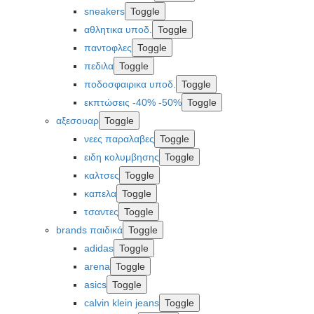
sneakers
Toggle
αθλητικα υποδ.
Toggle
παντοφλες
Toggle
πεδιλα
Toggle
ποδοσφαιρικα υποδ.
Toggle
εκπτώσεις -40% -50%
Toggle
αξεσουαρ
Toggle
νεες παραλαβες
Toggle
ειδη κολυμβησης
Toggle
καλτσες
Toggle
καπελα
Toggle
τσαντες
Toggle
brands παιδικά
Toggle
adidas
Toggle
arena
Toggle
asics
Toggle
calvin klein jeans
Toggle