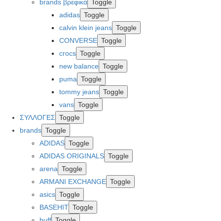
brands βρεφικά
Toggle
adidas
Toggle
calvin klein jeans
Toggle
CONVERSE
Toggle
crocs
Toggle
new balance
Toggle
puma
Toggle
tommy jeans
Toggle
vans
Toggle
ΣΥΛΛΟΓΕΣ
Toggle
brands
Toggle
ADIDAS
Toggle
ADIDAS ORIGINALS
Toggle
arena
Toggle
ARMANI EXCHANGE
Toggle
asics
Toggle
BASEHIT
Toggle
buff
Toggle